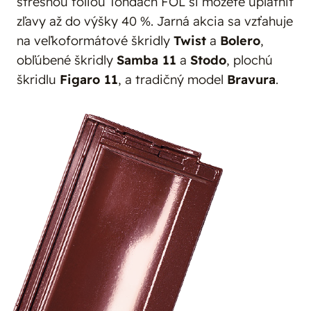
strešnou fóliou Tondach FOL si môžete uplatniť
zľavy až do výšky 40 %. Jarná akcia sa vzťahuje
na veľkoformátové škridly
Twist
a
Bolero
,
obľúbené škridly
Samba 11
a
Stodo
, plochú
škridlu
Figaro 11
, a tradičný model
Bravura
.