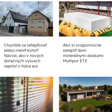
Chystáte sa zatepľovať
Ako si svojpomocne
alebo meniť kotol?
zatepliť dom
Návod, ako v nových
minerálnymi doskami
dotačných výzvach
Multipor ETX
neprísť o tisíce eur