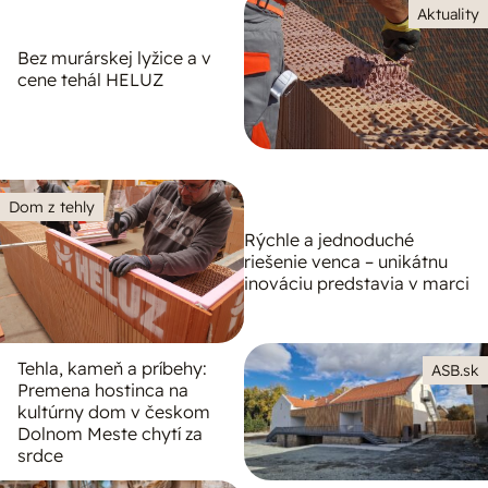
Aktuality
Bez murárskej lyžice a v
cene tehál HELUZ
Dom z tehly
Rýchle a jednoduché
riešenie venca – unikátnu
inováciu predstavia v marci
Tehla, kameň a príbehy:
ASB.sk
Premena hostinca na
kultúrny dom v českom
Dolnom Meste chytí za
srdce