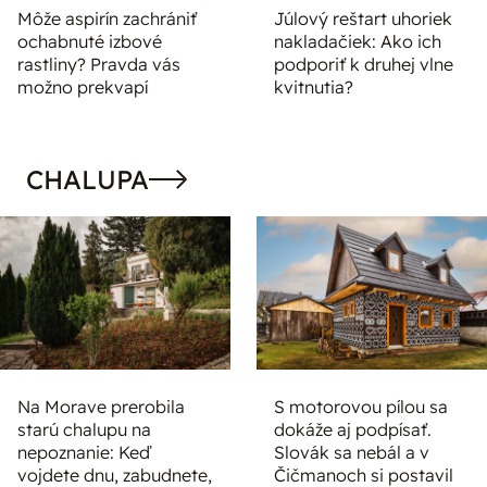
Môže aspirín zachrániť
Júlový reštart uhoriek
ochabnuté izbové
nakladačiek: Ako ich
rastliny? Pravda vás
podporiť k druhej vlne
možno prekvapí
kvitnutia?
CHALUPA
Na Morave prerobila
S motorovou pílou sa
starú chalupu na
dokáže aj podpísať.
nepoznanie: Keď
Slovák sa nebál a v
vojdete dnu, zabudnete,
Čičmanoch si postavil