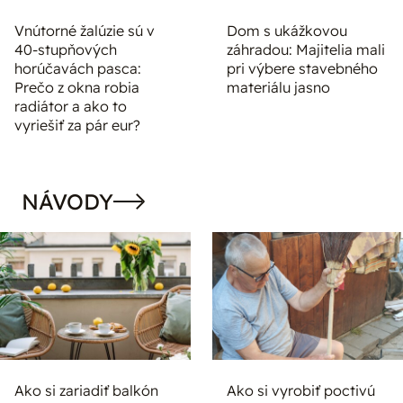
Vnútorné žalúzie sú v
Dom s ukážkovou
40-stupňových
záhradou: Majitelia mali
horúčavách pasca:
pri výbere stavebného
Prečo z okna robia
materiálu jasno
radiátor a ako to
vyriešiť za pár eur?
NÁVODY
Ako si zariadiť balkón
Ako si vyrobiť poctivú