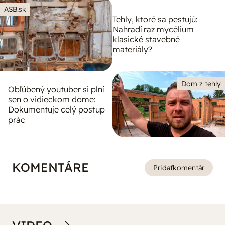
ASB.sk
Tehly, ktoré sa pestujú:
Nahradí raz mycélium
klasické stavebné
materiály?
Dom z tehly
Obľúbený youtuber si plní
sen o vidieckom dome:
Dokumentuje celý postup
prác
KOMENTÁRE
Pridať
komentár