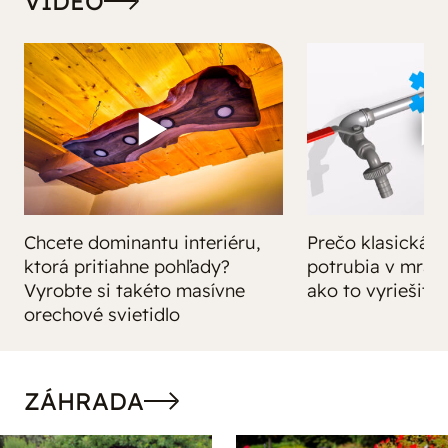
VIDEO
Chcete dominantu interiéru,
Prečo klasická iz
ktorá pritiahne pohľady?
potrubia v mrazo
Vyrobte si takéto masívne
ako to vyriešiť r
orechové svietidlo
ZÁHRADA