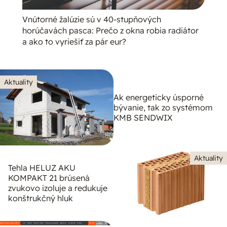
Vnútorné žalúzie sú v 40-stupňových
horúčavách pasca: Prečo z okna robia radiátor
a ako to vyriešiť za pár eur?
Aktuality
Ak energeticky úsporné
bývanie, tak zo systémom
KMB SENDWIX
Aktuality
Tehla HELUZ AKU
KOMPAKT 21 brúsená
zvukovo izoluje a redukuje
konštrukčný hluk