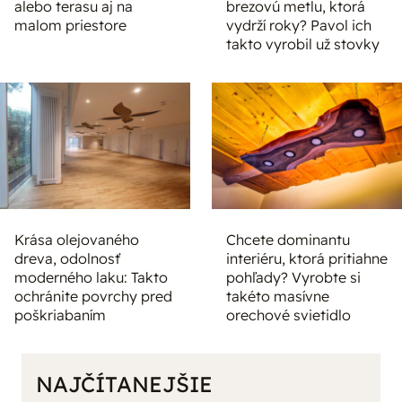
alebo terasu aj na
brezovú metlu, ktorá
malom priestore
vydrží roky? Pavol ich
takto vyrobil už stovky
Krása olejovaného
Chcete dominantu
dreva, odolnosť
interiéru, ktorá pritiahne
moderného laku: Takto
pohľady? Vyrobte si
ochránite povrchy pred
takéto masívne
poškriabaním
orechové svietidlo
NAJČÍTANEJŠIE