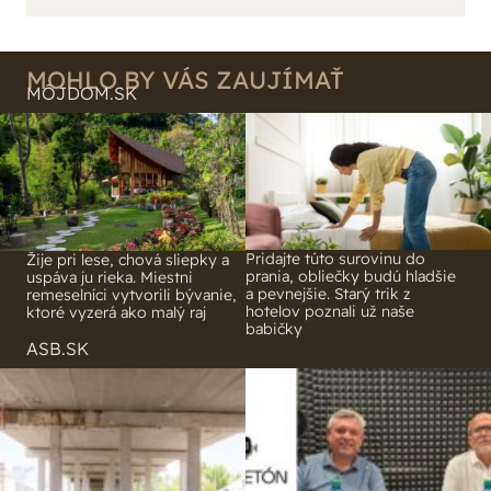
ten odpad z DTD predávaný v Kauflande alebo
pohodlnejšie!
Lídli.
MOHLO BY VÁS ZAUJÍMAŤ
MÔJDOM.SK
Pridajte túto surovinu do
Žije pri lese, chová sliepky a
prania, obliečky budú hladšie
uspáva ju rieka. Miestni
a pevnejšie. Starý trik z
remeselníci vytvorili bývanie,
hotelov poznali už naše
ktoré vyzerá ako malý raj
babičky
ASB.SK