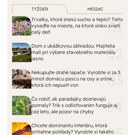
TÝŽDEŇ
MESIAC
Trvalky, ktoré znesú sucho a teplo? Tieto
vysaďte na miesta, na ktoré slnko svieti
celý deň
Dom s ukážkovou záhradou: Majitelia
mali pri výbere stavebného materiálu
jasno
Nekupujte drahé lapače: Vyrobte si za 5
minút domácu pascu na osy a sršne,
ktorá ich nepustí von
Čo robiť, ak paradajky dozrievajú
pomaly? Trik s odlisťovaním funguje aj
cez leto, ale pozor na chyby
Chcete dominantu interiéru, ktorá
pritiahne pohľady? Vyrobte si takéto