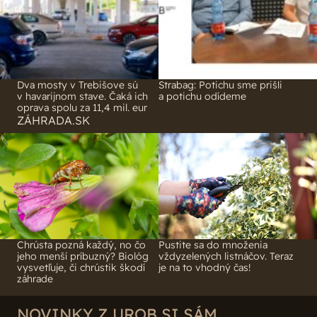
Dva mosty v Trebišove sú
Strabag: Potichu sme prišli
v havarijnom stave. Čaká ich
a potichu odídeme
oprava spolu za 11,4 mil. eur
ZÁHRADA.SK
Chrústa pozná každý, no čo
Pustite sa do množenia
jeho menší príbuzný? Biológ
vždyzelených listnáčov. Teraz
vysvetľuje, či chrústik škodí
je na to vhodný čas!
záhrade
NOVINKY Z UROB SI SÁM