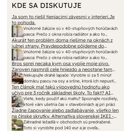
KDE SA DISKUTUJE
Ja som to riešil tieniacimi závesmi v interieri.Je
to pohoda.
Vnútorné žalúzie sú v 40-stupňových horúčavách
pasca: Prečo z okna robia radiátor a ako to
Akurát ten problém doma riešime na oknách z
vyriešiť za pár eur?
južnej strany. Pravdepodobne pôjdeme do
vonkajšieho tienenia na spôsob markízy
Vnútorné žalúzie sú v 40-stupňových horúčavách
250x150cm. Čínsky predajcovia idú okolo 100
pasca: Prečo z okna robia radiátor a ako to
eur kus.
Bros sprej necaka kym osa vypije moje pivo.
vyriešiť za pár eur?
Zaroven nasmrdi cele hniezdo a neostane tam
nic zive. Vasa pasca naucinke moc efektivne.
Nekupujte drahé lapače: Vyrobte si za 5 minút
Skor pritiahne slimaky
domácu pascu na osy a sršne, ktorá ich nepustí
Ten článok mal takú výpovednú hodnotu ako
von
učivo pre 3 ročník základnej školy. To fakt? AI
alebo nejaka kniha z VŠ? Dnešné rychlotvrdnuce
Viete, kedy použiť akú maltu? Spoznajte rozdiely,
malty - pevnosť 40 Mpa a doba schnutia tak 15
ktoré vám ušetria čas v stavebninách aj pri práci
minut , k tomu vodotesné s kryštálikou. A rozdiel
Žiadne čapovanie alebo zadlabávanie, všetko len
na čínske skrutky. Alternatíva slovenskej IKEI -
- schnutie a zretie. Nič?
čo sa týka pevnosti. Autor si nedal veľa námahy s
Záhradné ležadlá v obchodoch sú predražené.
remeselným spracovaním, škoda. No lepšie než
Toto si vyrobíte pod 140 eur a je oveľa