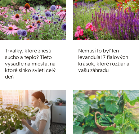
Trvalky, ktoré znesú
Nemusí to byť len
sucho a teplo? Tieto
levanduľa! 7 fialových
vysaďte na miesta, na
krások, ktoré rozžiaria
ktoré slnko svieti celý
vašu záhradu
deň