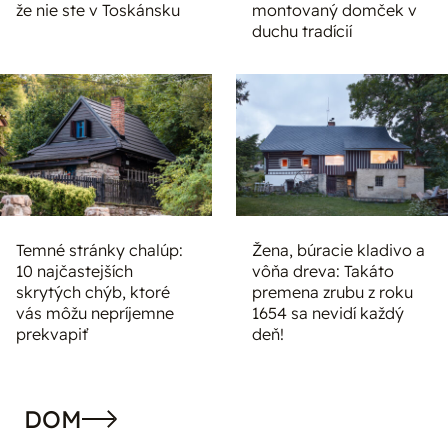
že nie ste v Toskánsku
montovaný domček v
duchu tradícií
Temné stránky chalúp:
Žena, búracie kladivo a
10 najčastejších
vôňa dreva: Takáto
skrytých chýb, ktoré
premena zrubu z roku
vás môžu nepríjemne
1654 sa nevidí každý
prekvapiť
deň!
DOM