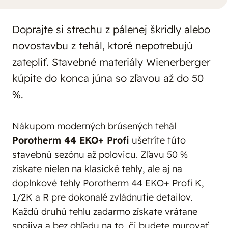
Doprajte si strechu z pálenej škridly alebo
novostavbu z tehál, ktoré nepotrebujú
zatepliť. Stavebné materiály Wienerberger
kúpite do konca júna so zľavou až do 50
%.
Nákupom moderných brúsených tehál
Porotherm 44 EKO+ Profi
ušetríte túto
stavebnú sezónu až polovicu. Zľavu 50 %
získate nielen na klasické tehly, ale aj na
doplnkové tehly Porotherm 44 EKO+ Profi K,
1/2K a R pre dokonalé zvládnutie detailov.
Každú druhú tehlu zadarmo získate vrátane
spojiva a bez ohľadu na to, či budete murovať