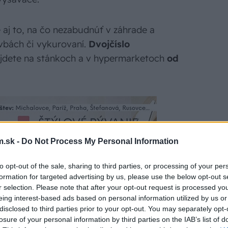
aj to, na čo nezabudnúť v záhrade a
vbách či vykurovaní.
Dvojčíslo
dete na stánkoch a v hypermarketoch
od
.sk -
Do Not Process My Personal Information
to opt-out of the sale, sharing to third parties, or processing of your per
formation for targeted advertising by us, please use the below opt-out s
r selection. Please note that after your opt-out request is processed y
eing interest-based ads based on personal information utilized by us or
disclosed to third parties prior to your opt-out. You may separately opt-
losure of your personal information by third parties on the IAB’s list of