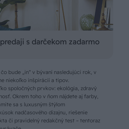
 predaji s darčekom zadarmo
čo bude „in“ v bývaní nasledujúci rok, v
iekoľko inšpirácií a tipov.
ko spoločných prvkov: ekológia, zdravý
mosť. Okrem toho v ňom nájdete aj farby,
námite sa s luxusným štýlom
kúsok nadčasového dizajnu, riešenie
ta či pravidelný redakčný test – tentoraz
vysávače.