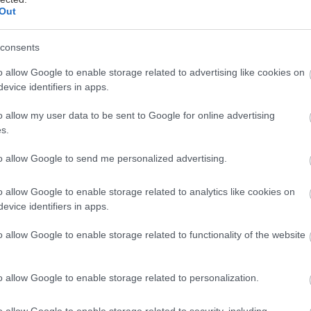
Out
consents
o allow Google to enable storage related to advertising like cookies on
evice identifiers in apps.
eriérových nápadov, ktorými by bolo škoda
i námety na zveľadenie záhrady či rady
o allow my user data to be sent to Google for online advertising
ientovať sa pri stavbe domu.
s.
to allow Google to send me personalized advertising.
ý časopis Urob si sám
o allow Google to enable storage related to analytics like cookies on
evice identifiers in apps.
 nájdete:
o allow Google to enable storage related to functionality of the website
k 2018
teriálov i tvarov. Návrat ku koreňom, k
o allow Google to enable storage related to personalization.
 Uvoľnenosť. Mierna nedbalosť ako prejav
o allow Google to enable storage related to security, including