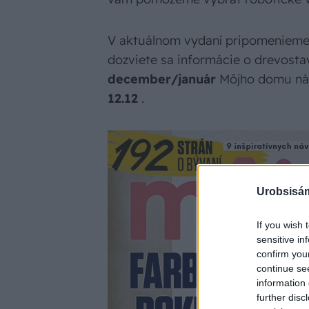
V aktuálnom vydaní pripomenieme 
dozviete sa informácie o drevosta
december/január
Môjho domu náj
12.12
.
Urobsisám
If you wish 
sensitive in
confirm you
continue se
information 
further disc