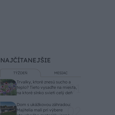
NAJČÍTANEJŠIE
TÝŽDEŇ
MESIAC
Trvalky, ktoré znesú sucho a
teplo? Tieto vysaďte na miesta,
na ktoré slnko svieti celý deň
Dom s ukážkovou záhradou:
Majitelia mali pri výbere