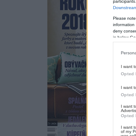
participants
Downstream 
Please note
information 
deny consent
in below Go
Persona
I want t
Opted 
I want t
Opted 
I want 
Advertis
Opted 
I want t
of my P
was col