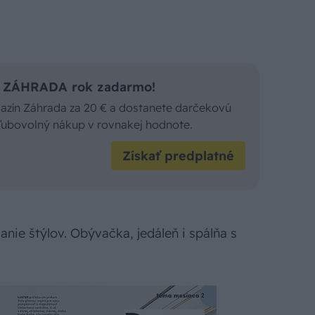
is ZÁHRADA rok zadarmo!
gazín Záhrada za 20 € a dostanete darčekovú
 ľubovolný nákup v rovnakej hodnote.
Získať predplatné
anie štýlov. Obývačka, jedáleň i spálňa s