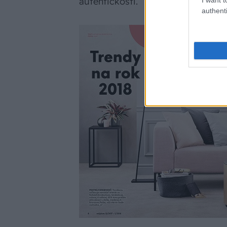
autentickosti.
authenti