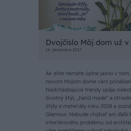
Dvojčíslo Môj dom už v
14. decembra 2017
Ak ešte nemáte úplne jasno v tom, 
novom Mojom dome vám prinášame n
Nadchádzajúce trendy spája niekoľ
životný štýl, „hand made“ a stried
štýly a materiály roku 2018 a zoz
Glamour. Nebude chýbať ani ďalší 
interiérového problému od architek
vám pomôžeme vybrať robotické 