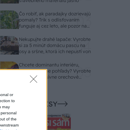
stavebného materiálu jasno
Čo robiť, ak paradajky dozrievajú
pomaly? Trik s odlisťovaním
funguje aj cez leto, ale pozor na
chyby
Nekupujte drahé lapače: Vyrobte
si za 5 minút domácu pascu na
osy a sršne, ktorá ich nepustí von
Chcete dominantu interiéru,
ktorá pritiahne pohľady? Vyrobte
si takéto masívne orechové
svietidlo
sonal or
ection to
NAŠE ČASOPISY
ou may
 personal
out of the
 downstream