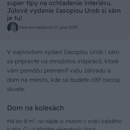
super tipy na ochladenie interiéru.
Júlové vydanie časopisu Urob si sám
je tu!
Jana Komadelová
-
17. júna 2025
V najnovšom vydaní časopisu Urob i sám
sa pripravte na množstvo inšpirácií, ktoré
vám pomôžu premeniť vašu záhradu a
dom na miesto, kde sa budete cítiť naozaj
skvele.
Dom na kolesách
Má len 8 m², no nájde si miesto v srdci každého
kutila. Či už hľadáte víkendový úkryt,