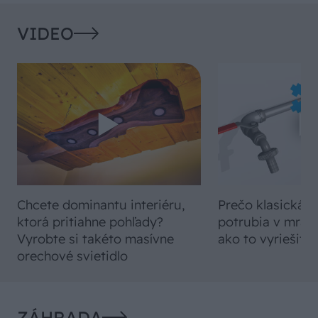
VIDEO
Chcete dominantu interiéru,
Prečo klasická iz
ktorá pritiahne pohľady?
potrubia v mrazo
Vyrobte si takéto masívne
ako to vyriešiť r
orechové svietidlo
ZÁHRADA