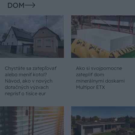
DOM
Chystáte sa zatepľovať
Ako si svojpomocne
alebo meniť kotol?
zatepliť dom
Návod, ako v nových
minerálnymi doskami
dotačných výzvach
Multipor ETX
neprísť o tisíce eur