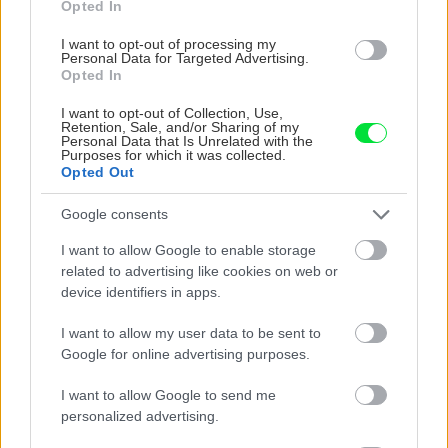
Opted In
I want to opt-out of processing my
Personal Data for Targeted Advertising.
Aktuality
Septembrové číslo Urob si
Opted In
sám je práve v predaji!
Super nápady do malej
I want to opt-out of Collection, Use,
Retention, Sale, and/or Sharing of my
záhrady aj výroba domácej
Personal Data that Is Unrelated with the
pálenky
Purposes for which it was collected.
Opted Out
Aktuality
Google consents
Premena záhradnej chatky
na celoročné bývanie,
I want to allow Google to enable storage
všetko o alternatívnych
related to advertising like cookies on web or
toaletách a ešte oveľa viac!
device identifiers in apps.
Februárový Urob si sám je
práve v predaji
I want to allow my user data to be sent to
Google for online advertising purposes.
Aktuality
Všetko, čo potrebujete
vedieť o studni, chov včiel,
I want to allow Google to send me
záhradný nábytok z paliet.
personalized advertising.
Júnové číslo Urob si sám je