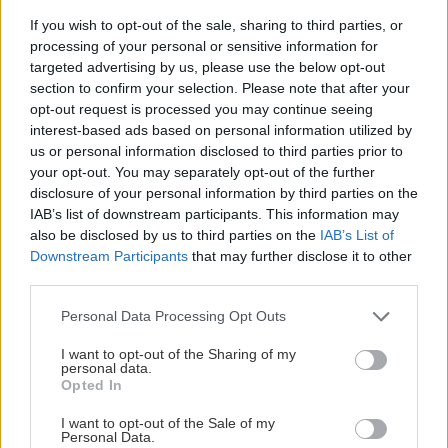
Zdieľať
If you wish to opt-out of the sale, sharing to third parties, or
processing of your personal or sensitive information for
targeted advertising by us, please use the below opt-out
Aktuality
section to confirm your selection. Please note that after your
časopis Urob si sám
opt-out request is processed you may continue seeing
interest-based ads based on personal information utilized by
SÚVISIACE
us or personal information disclosed to third parties prior to
your opt-out. You may separately opt-out of the further
disclosure of your personal information by third parties on the
Aktuality
IAB’s list of downstream participants. This information may
also be disclosed by us to third parties on the
IAB’s List of
Júnový Môj dom už v
Downstream Participants
that may further disclose it to other
predaji s darčekom
third parties.
zadarmo
Please note that this website/app uses one or more Google
Personal Data Processing Opt Outs
services and may gather and store information including but
not limited to your visit or usage behaviour. You may click to
I want to opt-out of the Sharing of my
Aktuality
personal data.
grant or deny consent to Google and its third-party tags to
Opted In
Urob si sám 12/2017 v
use your data for below specified purposes in below Google
predaji! 16 krížoviek!
consent section.
I want to opt-out of the Sale of my
Úsporný sporák!
Personal Data.