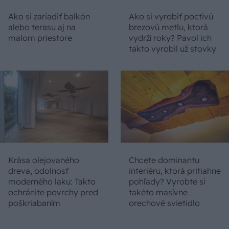
Ako si zariadiť balkón
Ako si vyrobiť poctivú
alebo terasu aj na
brezovú metlu, ktorá
malom priestore
vydrží roky? Pavol ich
takto vyrobil už stovky
Krása olejovaného
Chcete dominantu
dreva, odolnosť
interiéru, ktorá pritiahne
moderného laku: Takto
pohľady? Vyrobte si
ochránite povrchy pred
takéto masívne
poškriabaním
orechové svietidlo