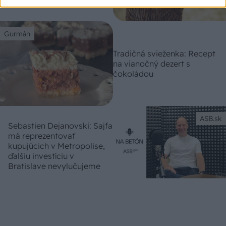
Gurmán
Tradičná svieženka: Recept
na vianočný dezert s
čokoládou
ASB.sk
Sebastien Dejanovski: Sajfa
má reprezentovať
kupujúcich v Metropolise,
ďalšiu investíciu v
Bratislave nevylučujeme