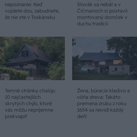
nepoznanie: Keď
Slovák sa nebál a v
vojdete dnu, zabudnete,
Čičmanoch si postavil
že nie ste v Toskánsku
montovaný domček v
duchu tradícií
Temné stránky chalúp:
Žena, búracie kladivo a
10 najčastejších
vôňa dreva: Takáto
skrytých chýb, ktoré
premena zrubu z roku
vás môžu nepríjemne
1654 sa nevidí každý
prekvapiť
deň!