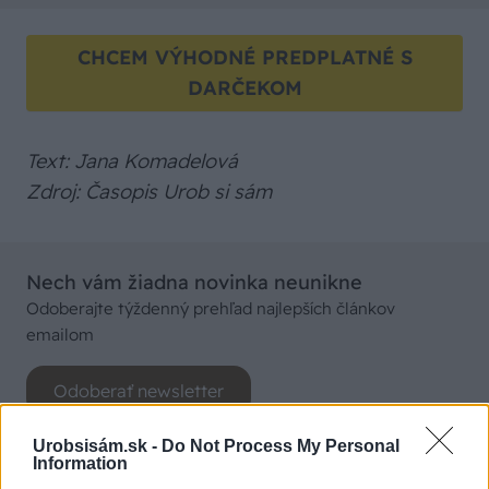
CHCEM VÝHODNÉ PREDPLATNÉ S
DARČEKOM
Text: Jana Komadelová
Zdroj: Časopis Urob si sám
Nech vám žiadna novinka neunikne
Odoberajte týždenný prehľad najlepších článkov
emailom
Odoberať newsletter
Urobsisám.sk -
Do Not Process My Personal
Information