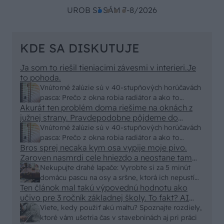
UROB SI SÁM 7-8/2026
KDE SA DISKUTUJE
Ja som to riešil tieniacimi závesmi v interieri.Je
to pohoda.
Vnútorné žalúzie sú v 40-stupňových horúčavách
pasca: Prečo z okna robia radiátor a ako to
Akurát ten problém doma riešime na oknách z
vyriešiť za pár eur?
južnej strany. Pravdepodobne pôjdeme do
vonkajšieho tienenia na spôsob markízy
Vnútorné žalúzie sú v 40-stupňových horúčavách
250x150cm. Čínsky predajcovia idú okolo 100
pasca: Prečo z okna robia radiátor a ako to
eur kus.
Bros sprej necaka kym osa vypije moje pivo.
vyriešiť za pár eur?
Zaroven nasmrdi cele hniezdo a neostane tam
nic zive. Vasa pasca naucinke moc efektivne.
Nekupujte drahé lapače: Vyrobte si za 5 minút
Skor pritiahne slimaky
domácu pascu na osy a sršne, ktorá ich nepustí
Ten článok mal takú výpovednú hodnotu ako
von
učivo pre 3 ročník základnej školy. To fakt? AI
alebo nejaka kniha z VŠ? Dnešné rychlotvrdnuce
Viete, kedy použiť akú maltu? Spoznajte rozdiely,
malty - pevnosť 40 Mpa a doba schnutia tak 15
ktoré vám ušetria čas v stavebninách aj pri práci