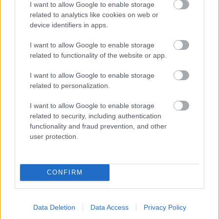
v predaji!
I want to allow Google to enable storage
related to analytics like cookies on web or
device identifiers in apps.
Aktuality
Najlepší darček na
I want to allow Google to enable storage
poslednú chvíľu? Vyberte si
related to functionality of the website or app.
výhodné predplatné
časopisu Urob si sám!
I want to allow Google to enable storage
related to personalization.
I want to allow Google to enable storage
Navrhujeme ideálnu
related to security, including authentication
Môj dom
šatníkovú skriňu: Ako ju
functionality and fraud prevention, and other
umiestniť, aby ste ušetrili
user protection.
na materiáli, a aké rozmery
políc sú najpraktickejšie?
CONFIRM
Záhrada
Fotopostup: Ako si
vypestovať plesnivec
alpínsky zo semien? Výsev
Data Deletion
Data Access
Privacy Policy
zvládne aj v lete