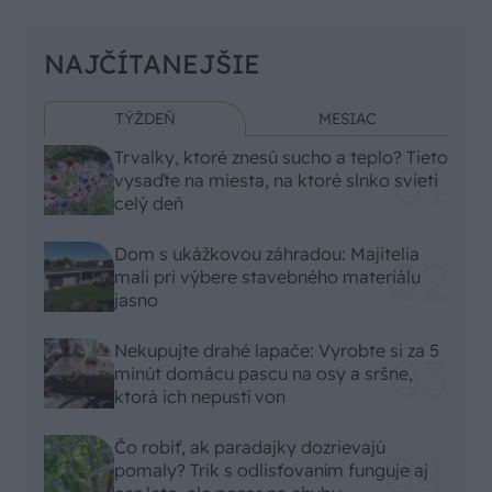
NAJČÍTANEJŠIE
TÝŽDEŇ
MESIAC
Trvalky, ktoré znesú sucho a teplo? Tieto
vysaďte na miesta, na ktoré slnko svieti
celý deň
Dom s ukážkovou záhradou: Majitelia
mali pri výbere stavebného materiálu
jasno
Nekupujte drahé lapače: Vyrobte si za 5
minút domácu pascu na osy a sršne,
ktorá ich nepustí von
Čo robiť, ak paradajky dozrievajú
pomaly? Trik s odlisťovaním funguje aj