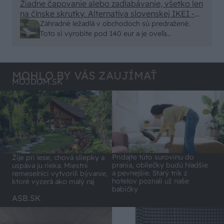
minut , k tomu vodotesné s kryštálikou. A rozdiel
Žiadne čapovanie alebo zadlabávanie, všetko len
na čínske skrutky. Alternatíva slovenskej IKEI -
- schnutie a zretie. Nič?
čo sa týka pevnosti. Autor si nedal veľa námahy s
Záhradné ležadlá v obchodoch sú predražené.
remeselným spracovaním, škoda. No lepšie než
Toto si vyrobíte pod 140 eur a je oveľa
ten odpad z DTD predávaný v Kauflande alebo
pohodlnejšie!
Lídli.
MOHLO BY VÁS ZAUJÍMAŤ
MÔJDOM.SK
Pridajte túto surovinu do
Žije pri lese, chová sliepky a
prania, obliečky budú hladšie
uspáva ju rieka. Miestni
a pevnejšie. Starý trik z
remeselníci vytvorili bývanie,
hotelov poznali už naše
ktoré vyzerá ako malý raj
babičky
ASB.SK