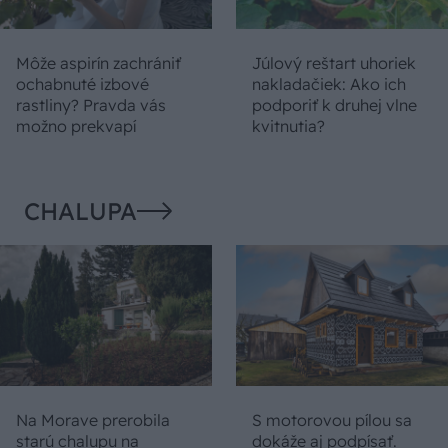
Môže aspirín zachrániť
Júlový reštart uhoriek
ochabnuté izbové
nakladačiek: Ako ich
rastliny? Pravda vás
podporiť k druhej vlne
možno prekvapí
kvitnutia?
CHALUPA
Na Morave prerobila
S motorovou pílou sa
starú chalupu na
dokáže aj podpísať.