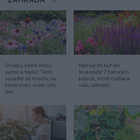
Trvalky, ktoré znesú
Nemusí to byť len
sucho a teplo? Tieto
levanduľa! 7 fialových
vysaďte na miesta, na
krások, ktoré rozžiaria
ktoré slnko svieti celý
vašu záhradu
deň