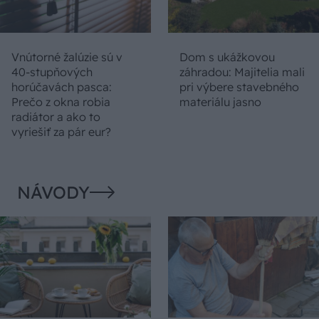
Vnútorné žalúzie sú v
Dom s ukážkovou
40-stupňových
záhradou: Majitelia mali
horúčavách pasca:
pri výbere stavebného
Prečo z okna robia
materiálu jasno
radiátor a ako to
vyriešiť za pár eur?
NÁVODY