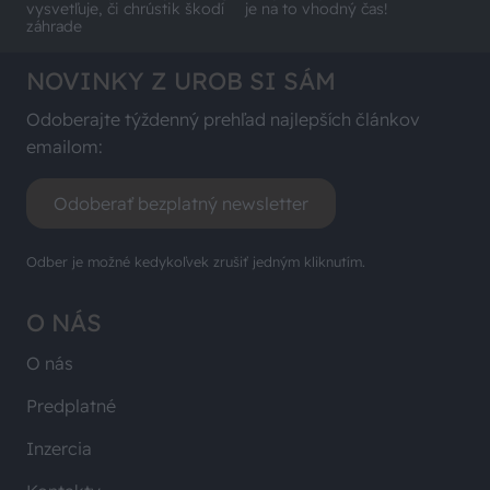
vysvetľuje, či chrústik škodí
je na to vhodný čas!
záhrade
NOVINKY Z UROB SI SÁM
Odoberajte týždenný prehľad najlepších článkov
emailom:
Odoberať bezplatný newsletter
Odber je možné kedykoľvek zrušiť jedným kliknutím.
O NÁS
O nás
Predplatné
Inzercia