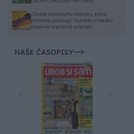
cez leto, ale pozor na chyby
Chcete dominantu interiéru, ktorá
pritiahne pohľady? Vyrobte si takéto
masívne orechové svietidlo
NAŠE ČASOPISY