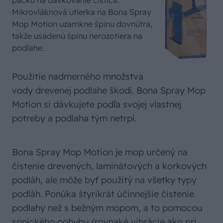
páčku na dávkovanie čističa.
Mikrovláknová utierka na Bona Spray
Mop Motion uzamkne špinu dovnútra,
takže usadenú špinu nerozotiera na
podlahe.
Použitie nadmerného množstva
vody drevenej podlahe škodí. Bona Spray Mop
Motion si dávkujete podľa svojej vlastnej
potreby a podlaha tým netrpí.
Bona Spray Mop Motion je mop určený na
čistenie drevených, laminátových a korkových
podláh, ale môže byť použitý na všetky typy
podláh. Ponúka štyrikrát účinnejšie čistenie
podlahy než s bežným mopom, a to pomocou
sonického pohybu (rovnaké vibrácie ako pri