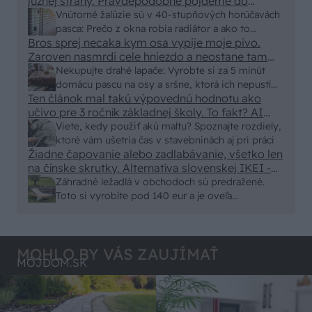
južnej strany. Pravdepodobne pôjdeme do
vonkajšieho tienenia na spôsob markízy
Vnútorné žalúzie sú v 40-stupňových horúčavách
250x150cm. Čínsky predajcovia idú okolo 100
pasca: Prečo z okna robia radiátor a ako to
eur kus.
Bros sprej necaka kym osa vypije moje pivo.
vyriešiť za pár eur?
Zaroven nasmrdi cele hniezdo a neostane tam
nic zive. Vasa pasca naucinke moc efektivne.
Nekupujte drahé lapače: Vyrobte si za 5 minút
Skor pritiahne slimaky
domácu pascu na osy a sršne, ktorá ich nepustí
Ten článok mal takú výpovednú hodnotu ako
von
učivo pre 3 ročník základnej školy. To fakt? AI
alebo nejaka kniha z VŠ? Dnešné rychlotvrdnuce
Viete, kedy použiť akú maltu? Spoznajte rozdiely,
malty - pevnosť 40 Mpa a doba schnutia tak 15
ktoré vám ušetria čas v stavebninách aj pri práci
minut , k tomu vodotesné s kryštálikou. A rozdiel
Žiadne čapovanie alebo zadlabávanie, všetko len
na čínske skrutky. Alternatíva slovenskej IKEI -
- schnutie a zretie. Nič?
čo sa týka pevnosti. Autor si nedal veľa námahy s
Záhradné ležadlá v obchodoch sú predražené.
remeselným spracovaním, škoda. No lepšie než
Toto si vyrobíte pod 140 eur a je oveľa
ten odpad z DTD predávaný v Kauflande alebo
pohodlnejšie!
Lídli.
MOHLO BY VÁS ZAUJÍMAŤ
MÔJDOM.SK