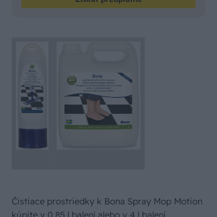
Čistiace prostriedky k Bona Spray Mop Motion
kúpite v 0,85 l balení alebo v 4 l balení.