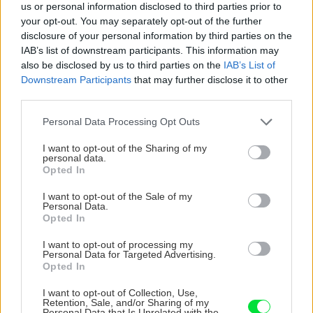
us or personal information disclosed to third parties prior to
Rekonštrukcia Bierovských
your opt-out. You may separately opt-out of the further
mostov finišuje. Cestu pri
disclosure of your personal information by third parties on the
Trenčíne sprístupnia
IAB’s list of downstream participants. This information may
motoristom o pol roka skôr
also be disclosed by us to third parties on the
IAB’s List of
Downstream Participants
that may further disclose it to other
third parties.
ASB.sk
Bratislavský kraj chce
Please note that this website/app uses one or more Google
modernizovať osem
Personal Data Processing Opt Outs
services and may gather and store information including but
stredných škôl. Vďaka
not limited to your visit or usage behaviour. You may click to
I want to opt-out of the Sharing of my
zatepleniu a obnoviteľným
personal data.
grant or deny consent to Google and its third-party tags to
zdrojom ušetria na
Opted In
energiách
use your data for below specified purposes in below Google
consent section.
I want to opt-out of the Sale of my
Musíte byť trocha blázon,
Môj dom
Personal Data.
priznáva otec rodiny, ktorá
Opted In
kúpila barokovú ruinu. Po
10 rokoch prác je fara v
I want to opt-out of processing my
Personal Data for Targeted Advertising.
Chudeniciach opäť
Opted In
miestnym klenotom
Záhrada
I want to opt-out of Collection, Use,
Svietia ako svätojánske
Retention, Sale, and/or Sharing of my
Personal Data that Is Unrelated with the