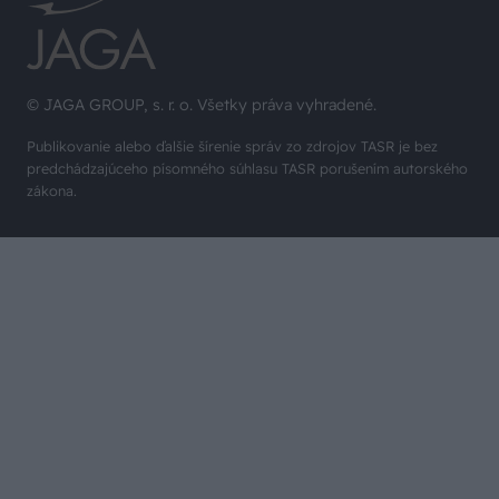
© JAGA GROUP, s. r. o. Všetky práva vyhradené.
Publikovanie alebo ďalšie šírenie správ zo zdrojov TASR je bez
predchádzajúceho písomného súhlasu TASR porušením autorského
zákona.