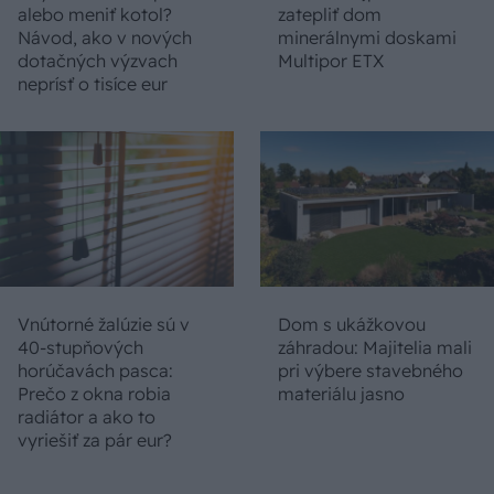
alebo meniť kotol?
zatepliť dom
Návod, ako v nových
minerálnymi doskami
dotačných výzvach
Multipor ETX
neprísť o tisíce eur
Vnútorné žalúzie sú v
Dom s ukážkovou
40-stupňových
záhradou: Majitelia mali
horúčavách pasca:
pri výbere stavebného
Prečo z okna robia
materiálu jasno
radiátor a ako to
vyriešiť za pár eur?