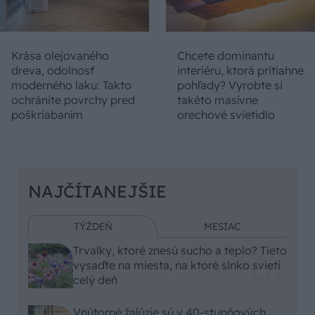
Krása olejovaného
Chcete dominantu
dreva, odolnosť
interiéru, ktorá pritiahne
moderného laku: Takto
pohľady? Vyrobte si
ochránite povrchy pred
takéto masívne
poškriabaním
orechové svietidlo
NAJČÍTANEJŠIE
TÝŽDEŇ
MESIAC
Trvalky, ktoré znesú sucho a teplo? Tieto
vysaďte na miesta, na ktoré slnko svieti
celý deň
Vnútorné žalúzie sú v 40-stupňových