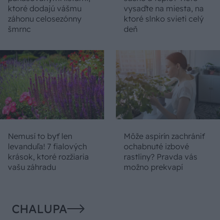
ktoré dodajú vášmu
vysaďte na miesta, na
záhonu celosezónny
ktoré slnko svieti celý
šmrnc
deň
Nemusí to byť len
Môže aspirín zachrániť
levanduľa! 7 fialových
ochabnuté izbové
krások, ktoré rozžiaria
rastliny? Pravda vás
vašu záhradu
možno prekvapí
CHALUPA