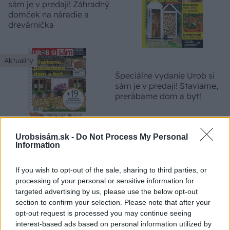
sám je v predaji! Záhradný
domček na náradie a
drevárnička
Aktuality
Špeciálne vydanie Urob si
sám je v predaji! Staviame,
prerábame dom a byt!
Urobsisám.sk -
Do Not Process My Personal
Aktuality
Information
Moderná keramická škridla
Inspira
If you wish to opt-out of the sale, sharing to third parties, or
processing of your personal or sensitive information for
targeted advertising by us, please use the below opt-out
section to confirm your selection. Please note that after your
opt-out request is processed you may continue seeing
interest-based ads based on personal information utilized by
ASB.sk