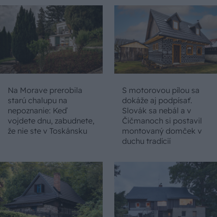
Na Morave prerobila
S motorovou pílou sa
starú chalupu na
dokáže aj podpísať.
nepoznanie: Keď
Slovák sa nebál a v
vojdete dnu, zabudnete,
Čičmanoch si postavil
že nie ste v Toskánsku
montovaný domček v
duchu tradícií