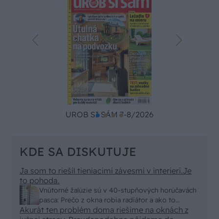
UROB SI SÁM 7-8/2026
KDE SA DISKUTUJE
Ja som to riešil tieniacimi závesmi v interieri.Je
to pohoda.
Vnútorné žalúzie sú v 40-stupňových horúčavách
pasca: Prečo z okna robia radiátor a ako to
Akurát ten problém doma riešime na oknách z
vyriešiť za pár eur?