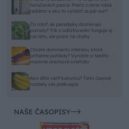
horúčavách pasca: Prečo z okna robia
radiátor a ako to vyriešiť za pár eur?
Čo robiť, ak paradajky dozrievajú
pomaly? Trik s odlisťovaním funguje aj
cez leto, ale pozor na chyby
Chcete dominantu interiéru, ktorá
pritiahne pohľady? Vyrobte si takéto
masívne orechové svietidlo
Ako dlho variť kukuricu? Tieto časové
rozdiely vás prekvapia
NAŠE ČASOPISY