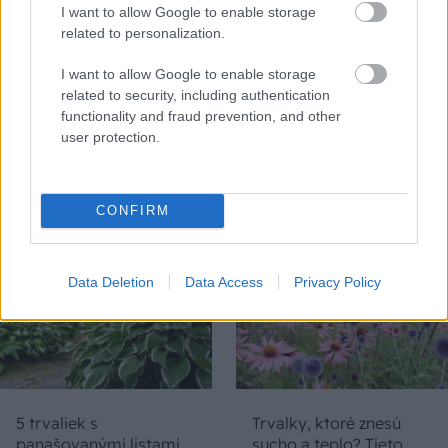
I want to allow Google to enable storage
related to personalization.
Chcete dominantu interiéru,
Prečo klasická iz
I want to allow Google to enable storage
ktorá pritiahne pohľady?
potrubia v mrazo
related to security, including authentication
Vyrobte si takéto masívne
ako to vyriešiť r
functionality and fraud prevention, and other
orechové svietidlo
user protection.
ZÁHRADA
CONFIRM
Data Deletion
Data Access
Privacy Policy
5 trvaliek s
Trvalky, ktoré znesú
panašovanými listami,
sucho a teplo? Tieto