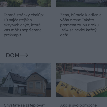
Temné stránky chalúp:
Žena, búracie kladivo a
10 najčastejších
vôňa dreva: Takáto
skrytých chýb, ktoré
premena zrubu z roku
vás môžu nepríjemne
1654 sa nevidí každý
prekvapiť
deň!
DOM
Chystáte sa zatepľovať
Ako si svojpomocne