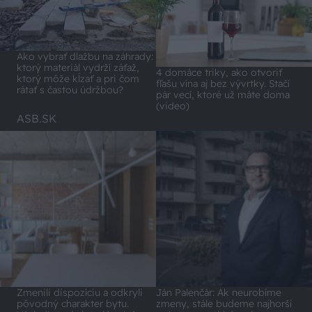
Ako vybrať dlažbu na záhrady:
ktorý materiál vydrží záťaž,
4 domáce triky, ako otvoriť
ktorý môže kĺzať a pri čom
fľašu vína aj bez vývrtky. Stačí
rátať s častou údržbou?
pár vecí, ktoré už máte doma
(video)
ASB.SK
Zmenili dispozíciu a odkryli
Ján Palenčár: Ak neurobíme
pôvodný charakter bytu.
zmeny, stále budeme najhorší