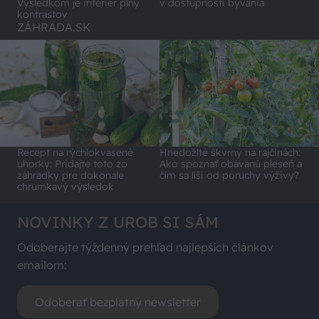
Výsledkom je interiér plný
v dostupnosti bývania
kontrastov
ZÁHRADA.SK
Recept na rýchlokvasené
Hnedožlté škvrny na rajčinách:
uhorky: Pridajte toto zo
Ako spoznať obávanú pleseň a
záhradky pre dokonale
čím sa líši od poruchy výživy?
chrumkavý výsledok
NOVINKY Z UROB SI SÁM
Odoberajte týždenný prehľad najlepších článkov
emailom:
Odoberať bezplatný newsletter