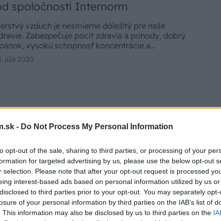
od spoločnosti Internorm
erstvý vzduch je nesmierne dôležitý pre naše
dravie. Zabezpečuje pocit zdravia a pohody, dobrý
pánok, vysokú schopnosť koncentrácie a
ýkonnosti. Pri nesprávnom vetraní, zostáva vlhkosť,
1. júla 2020
O2 alebo iné nečistoty zo vzduchu v miestnosti a
ôžu pomaly poškodzovať naše zdravie.
Uvažujete nad úsporným a zdravým
spôsobom vetrania?
.sk -
Do Not Process My Personal Information
nteriér ochráni proti vlhkosti a plesniam, pomôže
to opt-out of the sale, sharing to third parties, or processing of your per
nížiť náklady na vykurovanie a odbremení vás od
formation for targeted advertising by us, please use the below opt-out s
ovinnosti pravidelne otvárať okná. To všetko sú
r selection. Please note that after your opt-out request is processed y
ýhody riadeného vetrania so spätným získavaním
6. mája 2019
eing interest-based ads based on personal information utilized by us or
epla (rekuperáciou).
disclosed to third parties prior to your opt-out. You may separately opt-
losure of your personal information by third parties on the IAB’s list of
. This information may also be disclosed by us to third parties on the
IA