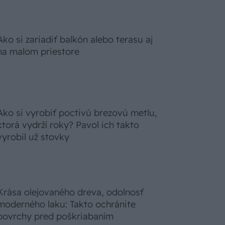
Ako si zariadiť balkón alebo terasu aj
na malom priestore
Ako si vyrobiť poctivú brezovú metlu,
ktorá vydrží roky? Pavol ich takto
vyrobil už stovky
Krása olejovaného dreva, odolnosť
moderného laku: Takto ochránite
povrchy pred poškriabaním