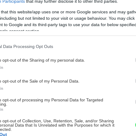
Participants
that may further disclose it to other third parties.
 that this website/app uses one or more Google services and may gath
including but not limited to your visit or usage behaviour. You may click 
 to Google and its third-party tags to use your data for below specifi
ogle consent section.
l Data Processing Opt Outs
o opt-out of the Sharing of my personal data.
In
o opt-out of the Sale of my Personal Data.
In
to opt-out of processing my Personal Data for Targeted
ing.
In
o opt-out of Collection, Use, Retention, Sale, and/or Sharing
ersonal Data that Is Unrelated with the Purposes for which it
lected.
Out