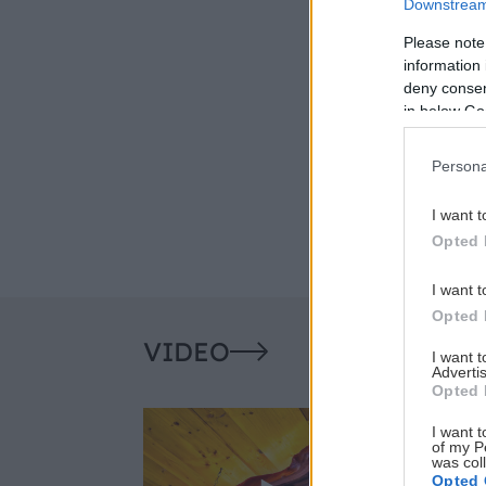
Downstream 
Please note
information 
deny consent
in below Go
Persona
I want t
Opted 
I want t
Opted 
VIDEO
I want 
Advertis
Opted 
I want t
of my P
was col
Opted 