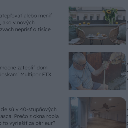
atepľovať alebo meniť
, ako v nových
vach neprísť o tisíce
omocne zatepliť dom
doskami Multipor ETX
úzie sú v 40-stupňových
asca: Prečo z okna robia
 to vyriešiť za pár eur?