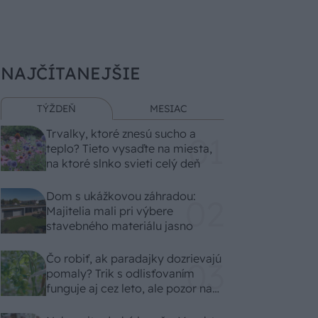
NAJČÍTANEJŠIE
TÝŽDEŇ
MESIAC
Trvalky, ktoré znesú sucho a
teplo? Tieto vysaďte na miesta,
na ktoré slnko svieti celý deň
Dom s ukážkovou záhradou:
Majitelia mali pri výbere
stavebného materiálu jasno
Čo robiť, ak paradajky dozrievajú
pomaly? Trik s odlisťovaním
funguje aj cez leto, ale pozor na
chyby