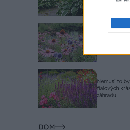
celosezónny 
Trvalky, ktor
Tieto vysaďte
slnko svieti c
Nemusí to byť
fialových krá
záhradu
DOM