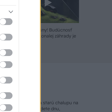
bte
Žite svoje sny! Budúcnosť
a
údržby dokonalej záhrady je
tu
Na Morave prerobila starú chalupu na
nepoznanie: Keď vojdete dnu,