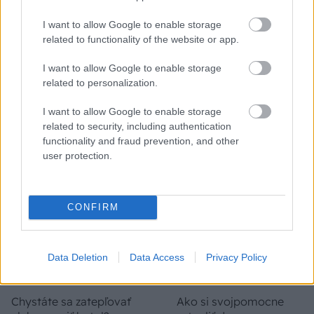
I want to allow Google to enable storage
Temné stránky chalúp:
Žena, búracie kladivo a
related to functionality of the website or app.
10 najčastejších
vôňa dreva: Takáto
skrytých chýb, ktoré
premena zrubu z roku
I want to allow Google to enable storage
vás môžu nepríjemne
1654 sa nevidí každý
related to personalization.
prekvapiť
deň!
I want to allow Google to enable storage
related to security, including authentication
functionality and fraud prevention, and other
DOM
user protection.
CONFIRM
Data Deletion
Data Access
Privacy Policy
Chystáte sa zatepľovať
Ako si svojpomocne