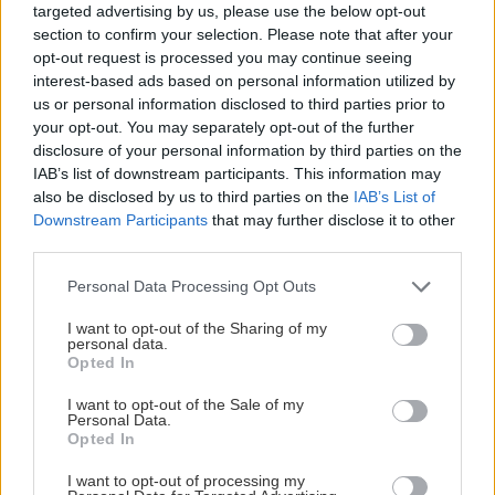
vysaďte na miesta, na
krások, ktoré rozžiaria
targeted advertising by us, please use the below opt-out
ktoré slnko svieti celý
vašu záhradu
section to confirm your selection. Please note that after your
deň
opt-out request is processed you may continue seeing
interest-based ads based on personal information utilized by
us or personal information disclosed to third parties prior to
your opt-out. You may separately opt-out of the further
disclosure of your personal information by third parties on the
IAB’s list of downstream participants. This information may
also be disclosed by us to third parties on the
IAB’s List of
Downstream Participants
that may further disclose it to other
third parties.
Please note that this website/app uses one or more Google
Personal Data Processing Opt Outs
Môže aspirín zachrániť
Júlový reštart uhoriek
services and may gather and store information including but
ochabnuté izbové
nakladačiek: Ako ich
not limited to your visit or usage behaviour. You may click to
I want to opt-out of the Sharing of my
rastliny? Pravda vás
podporiť k druhej vlne
personal data.
grant or deny consent to Google and its third-party tags to
Opted In
možno prekvapí
kvitnutia?
use your data for below specified purposes in below Google
consent section.
I want to opt-out of the Sale of my
Personal Data.
Opted In
CHALUPA
I want to opt-out of processing my