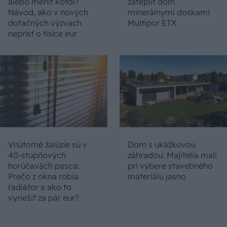
alebo meniť kotol?
zatepliť dom
Návod, ako v nových
minerálnymi doskami
dotačných výzvach
Multipor ETX
neprísť o tisíce eur
Vnútorné žalúzie sú v
Dom s ukážkovou
40-stupňových
záhradou: Majitelia mali
horúčavách pasca:
pri výbere stavebného
Prečo z okna robia
materiálu jasno
radiátor a ako to
vyriešiť za pár eur?