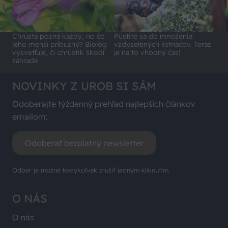
Chrústa pozná každý, no čo
Pustite sa do množenia
jeho menší príbuzný? Biológ
vždyzelených listnáčov. Teraz
vysvetľuje, či chrústik škodí
je na to vhodný čas!
záhrade
NOVINKY Z UROB SI SÁM
Odoberajte týždenný prehľad najlepších článkov
emailom:
Odoberať bezplatný newsletter
Odber je možné kedykoľvek zrušiť jedným kliknutím.
O NÁS
O nás