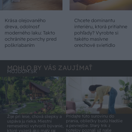
Krása olejovaného
Chcete dominantu
dreva, odolnosť
interiéru, ktorá pritiahne
moderného laku: Takto
pohľady? Vyrobte si
ochránite povrchy pred
takéto masívne
poškriabaním
orechové svietidlo
MOHLO BY VÁS ZAUJÍMAŤ
MÔJDOM.SK
Pridajte túto surovinu do
Žije pri lese, chová sliepky a
prania, obliečky budú hladšie
uspáva ju rieka. Miestni
a pevnejšie. Starý trik z
remeselníci vytvorili bývanie,
hotelov poznali už naše
ktoré vyzerá ako malý raj