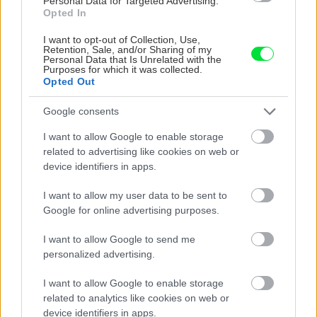
Personal Data for Targeted Advertising.
Opted In
I want to opt-out of Collection, Use,
Retention, Sale, and/or Sharing of my
Personal Data that Is Unrelated with the
Purposes for which it was collected.
Opted Out
Google consents
Na Morave prerobila
S motorovou pílou sa
I want to allow Google to enable storage
starú chalupu na
dokáže aj podpísať.
related to advertising like cookies on web or
nepoznanie: Keď
Slovák sa nebál a v
device identifiers in apps.
vojdete dnu, zabudnete,
Čičmanoch si postavil
že nie ste v Toskánsku
montovaný domček v
I want to allow my user data to be sent to
duchu tradícií
Google for online advertising purposes.
I want to allow Google to send me
personalized advertising.
I want to allow Google to enable storage
related to analytics like cookies on web or
device identifiers in apps.