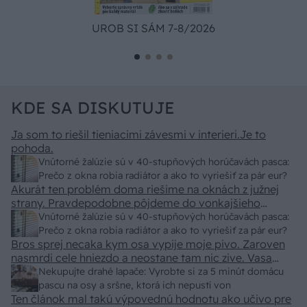
UROB SI SÁM 7-8/2026
KDE SA DISKUTUJE
Ja som to riešil tieniacimi závesmi v interieri.Je to
pohoda.
Vnútorné žalúzie sú v 40-stupňových horúčavách pasca:
Prečo z okna robia radiátor a ako to vyriešiť za pár eur?
Akurát ten problém doma riešime na oknách z južnej
strany. Pravdepodobne pôjdeme do vonkajšieho
tienenia na spôsob markízy 250x150cm. Čínsky
Vnútorné žalúzie sú v 40-stupňových horúčavách pasca:
predajcovia idú okolo 100 eur kus.
Prečo z okna robia radiátor a ako to vyriešiť za pár eur?
Bros sprej necaka kym osa vypije moje pivo. Zaroven
nasmrdi cele hniezdo a neostane tam nic zive. Vasa
pasca naucinke moc efektivne. Skor pritiahne slimaky
Nekupujte drahé lapače: Vyrobte si za 5 minút domácu
pascu na osy a sršne, ktorá ich nepustí von
Ten článok mal takú výpovednú hodnotu ako učivo pre