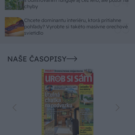
s odlisťovaním funguje aj cez leto, ale pozor na
chyby
Chcete dominantu interiéru, ktorá pritiahne
pohľady? Vyrobte si takéto masívne orechové
svietidlo
NAŠE ČASOPISY