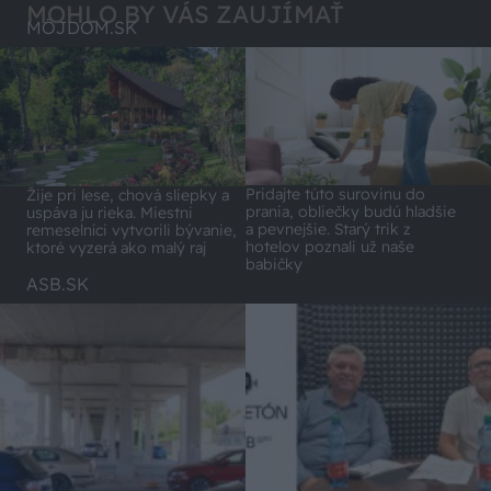
MOHLO BY VÁS ZAUJÍMAŤ
MÔJDOM.SK
Pridajte túto surovinu do
Žije pri lese, chová sliepky a
prania, obliečky budú hladšie
uspáva ju rieka. Miestni
a pevnejšie. Starý trik z
remeselníci vytvorili bývanie,
hotelov poznali už naše
ktoré vyzerá ako malý raj
babičky
ASB.SK