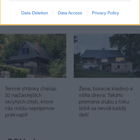
nepoznanie: Keď
Slovák sa nebál a v
vojdete dnu, zabudnete,
Čičmanoch si postavil
Data Deletion
Data Access
Privacy Policy
že nie ste v Toskánsku
montovaný domček v
duchu tradícií
Temné stránky chalúp:
Žena, búracie kladivo a
10 najčastejších
vôňa dreva: Takáto
skrytých chýb, ktoré
premena zrubu z roku
vás môžu nepríjemne
1654 sa nevidí každý
prekvapiť
deň!