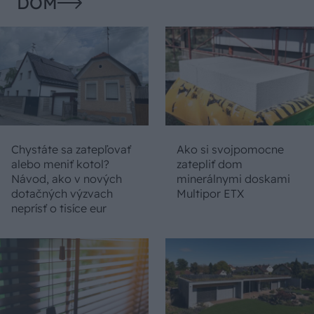
DOM
Chystáte sa zatepľovať
Ako si svojpomocne
alebo meniť kotol?
zatepliť dom
Návod, ako v nových
minerálnymi doskami
dotačných výzvach
Multipor ETX
neprísť o tisíce eur