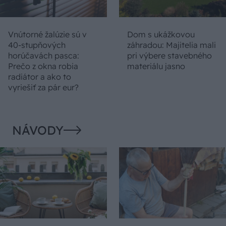
Vnútorné žalúzie sú v
Dom s ukážkovou
40-stupňových
záhradou: Majitelia mali
horúčavách pasca:
pri výbere stavebného
Prečo z okna robia
materiálu jasno
radiátor a ako to
vyriešiť za pár eur?
NÁVODY