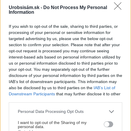
Vnútorné žalúzie sú v 40-stupňových horúčavách pasca:
Urobsisám.sk -
Do Not Process My Personal
Prečo z okna robia radiátor a ako to vyriešiť za pár eur?
Information
Akurát ten problém doma riešime na oknách z južnej
strany. Pravdepodobne pôjdeme do vonkajšieho
If you wish to opt-out of the sale, sharing to third parties, or
tienenia na spôsob markízy 250x150cm. Čínsky
Vnútorné žalúzie sú v 40-stupňových horúčavách pasca:
processing of your personal or sensitive information for
predajcovia idú okolo 100 eur kus.
Prečo z okna robia radiátor a ako to vyriešiť za pár eur?
targeted advertising by us, please use the below opt-out
Bros sprej necaka kym osa vypije moje pivo. Zaroven
section to confirm your selection. Please note that after your
nasmrdi cele hniezdo a neostane tam nic zive. Vasa
opt-out request is processed you may continue seeing
pasca naucinke moc efektivne. Skor pritiahne slimaky
Nekupujte drahé lapače: Vyrobte si za 5 minút domácu
interest-based ads based on personal information utilized by
pascu na osy a sršne, ktorá ich nepustí von
us or personal information disclosed to third parties prior to
Ten článok mal takú výpovednú hodnotu ako učivo pre
your opt-out. You may separately opt-out of the further
3 ročník základnej školy. To fakt? AI alebo nejaka kniha
z VŠ? Dnešné rychlotvrdnuce malty - pevnosť 40 Mpa a
disclosure of your personal information by third parties on the
Viete, kedy použiť akú maltu? Spoznajte rozdiely, ktoré
doba schnutia tak 15 minut , k tomu vodotesné s
vám ušetria čas v stavebninách aj pri práci
IAB’s list of downstream participants. This information may
Žiadne čapovanie alebo zadlabávanie, všetko len na
kryštálikou. A rozdiel - schnutie a zretie. Nič?
also be disclosed by us to third parties on the
IAB’s List of
čínske skrutky. Alternatíva slovenskej IKEI - čo sa týka
Downstream Participants
that may further disclose it to other
pevnosti. Autor si nedal veľa námahy s remeselným
Záhradné ležadlá v obchodoch sú predražené. Toto si
third parties.
spracovaním, škoda. No lepšie než ten odpad z DTD
vyrobíte pod 140 eur a je oveľa pohodlnejšie!
Please note that this website/app uses one or more Google
predávaný v Kauflande alebo Lídli.
Personal Data Processing Opt Outs
services and may gather and store information including but
not limited to your visit or usage behaviour. You may click to
I want to opt-out of the Sharing of my
ZÁHRADA
personal data.
grant or deny consent to Google and its third-party tags to