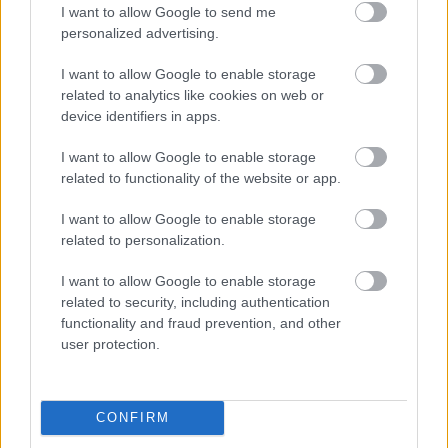
I want to allow Google to send me
personalized advertising.
Môže aspirín zachrániť
Júlový reštart uhoriek
ochabnuté izbové
nakladačiek: Ako ich
I want to allow Google to enable storage
rastliny? Pravda vás
podporiť k druhej vlne
related to analytics like cookies on web or
možno prekvapí
kvitnutia?
device identifiers in apps.
I want to allow Google to enable storage
related to functionality of the website or app.
CHALUPA
I want to allow Google to enable storage
related to personalization.
I want to allow Google to enable storage
related to security, including authentication
functionality and fraud prevention, and other
user protection.
Na Morave prerobila
S motorovou pílou sa
CONFIRM
starú chalupu na
dokáže aj podpísať.