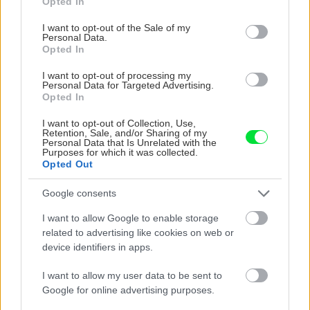
Opted In
use your data for below specified purposes in below Google
consent section.
I want to opt-out of the Sale of my
Personal Data.
Opted In
I want to opt-out of processing my
Personal Data for Targeted Advertising.
Opted In
I want to opt-out of Collection, Use,
Retention, Sale, and/or Sharing of my
Trvalky, ktoré znesú
Nemusí to byť len
Personal Data that Is Unrelated with the
sucho a teplo? Tieto
levanduľa! 7 fialových
Purposes for which it was collected.
vysaďte na miesta, na
krások, ktoré rozžiaria
Opted Out
ktoré slnko svieti celý
vašu záhradu
deň
Google consents
I want to allow Google to enable storage
related to advertising like cookies on web or
device identifiers in apps.
I want to allow my user data to be sent to
Google for online advertising purposes.