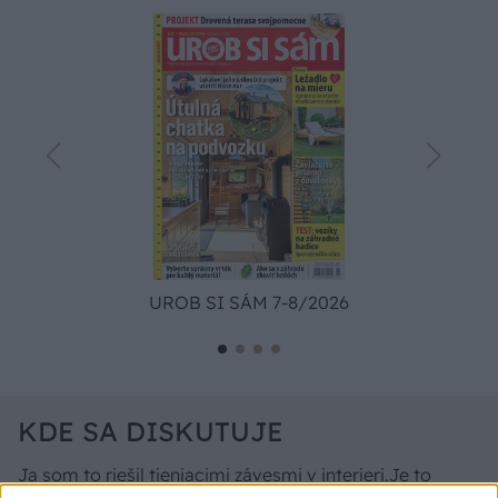
UROB SI SÁM 7-8/2026
KDE SA DISKUTUJE
Ja som to riešil tieniacimi závesmi v interieri.Je to
pohoda.