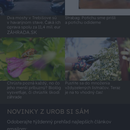
Dva mosty v Trebišove sú
Strabag: Potichu sme prišli
v havarijnom stave. Čaká ich
a potichu odídeme
oprava spolu za 11,4 mil. eur
ZÁHRADA.SK
Chrústa pozná každý, no čo
Pustite sa do množenia
jeho menší príbuzný? Biológ
vždyzelených listnáčov. Teraz
vysvetľuje, či chrústik škodí
je na to vhodný čas!
záhrade
NOVINKY Z UROB SI SÁM
Odoberajte týždenný prehľad najlepších článkov
emailom: