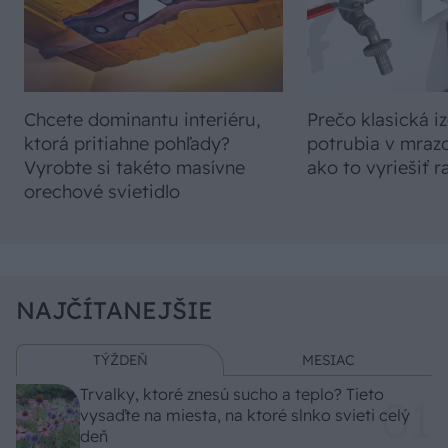
Chcete dominantu interiéru,
Prečo klasická iz
ktorá pritiahne pohľady?
potrubia v mrazo
Vyrobte si takéto masívne
ako to vyriešiť r
orechové svietidlo
NAJČÍTANEJŠIE
TÝŽDEŇ
MESIAC
Trvalky, ktoré znesú sucho a teplo? Tieto
vysaďte na miesta, na ktoré slnko svieti celý
deň