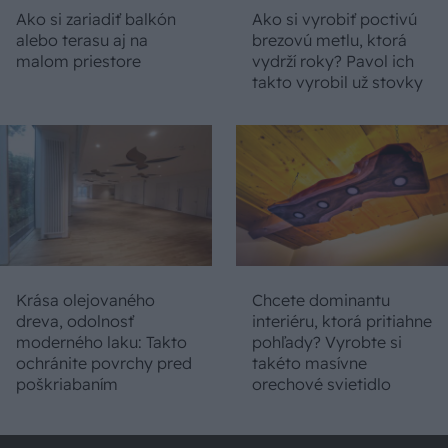
Ako si zariadiť balkón
Ako si vyrobiť poctivú
alebo terasu aj na
brezovú metlu, ktorá
malom priestore
vydrží roky? Pavol ich
takto vyrobil už stovky
Krása olejovaného
Chcete dominantu
dreva, odolnosť
interiéru, ktorá pritiahne
moderného laku: Takto
pohľady? Vyrobte si
ochránite povrchy pred
takéto masívne
poškriabaním
orechové svietidlo