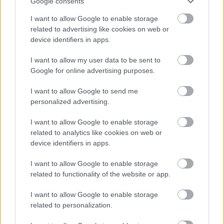
Google consents
I want to allow Google to enable storage
related to advertising like cookies on web or
Trvalky, ktoré znesú
Nemusí to byť len
device identifiers in apps.
sucho a teplo? Tieto
levanduľa! 7 fialových
vysaďte na miesta, na
krások, ktoré rozžiaria
I want to allow my user data to be sent to
ktoré slnko svieti celý
vašu záhradu
Google for online advertising purposes.
deň
I want to allow Google to send me
personalized advertising.
I want to allow Google to enable storage
related to analytics like cookies on web or
device identifiers in apps.
I want to allow Google to enable storage
related to functionality of the website or app.
Môže aspirín zachrániť
Júlový reštart uhoriek
ochabnuté izbové
nakladačiek: Ako ich
I want to allow Google to enable storage
rastliny? Pravda vás
podporiť k druhej vlne
related to personalization.
možno prekvapí
kvitnutia?