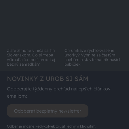
ZÁHRADA.SK
Chrumkavé rýchlokvasené
uhorky? Vyhnite sa častým
Zlaté žltnutie viniča sa šíri
chybám a stavte na trik našich
Slovenskom. Čo si treba
babičiek
všímať a čo musí urobiť aj
bežný záhradkár?
NOVINKY Z UROB SI SÁM
Odoberajte týždenný prehľad najlepších článkov
emailom:
Odoberať bezplatný newsletter