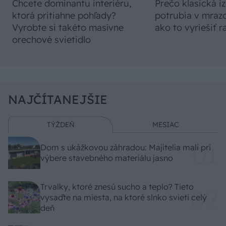
Chcete dominantu interiéru,
Prečo klasická iz
ktorá pritiahne pohľady?
potrubia v mrazo
Vyrobte si takéto masívne
ako to vyriešiť r
orechové svietidlo
NAJČÍTANEJŠIE
TÝŽDEŇ
MESIAC
Dom s ukážkovou záhradou: Majitelia mali pri
výbere stavebného materiálu jasno
Trvalky, ktoré znesú sucho a teplo? Tieto
vysaďte na miesta, na ktoré slnko svieti celý
deň