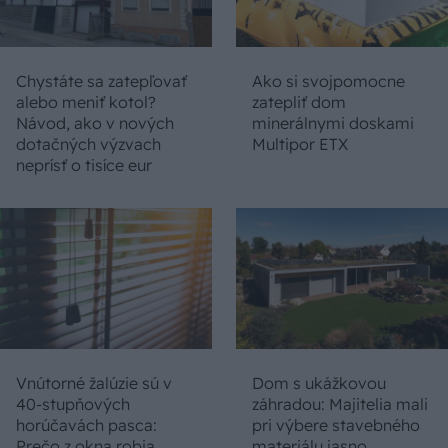
Chystáte sa zatepľovať
Ako si svojpomocne
alebo meniť kotol?
zatepliť dom
Návod, ako v nových
minerálnymi doskami
dotačných výzvach
Multipor ETX
neprísť o tisíce eur
Vnútorné žalúzie sú v
Dom s ukážkovou
40-stupňových
záhradou: Majitelia mali
horúčavách pasca:
pri výbere stavebného
Prečo z okna robia
materiálu jasno