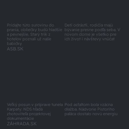
Pridajte túto surovinu do
prania, obliečky budú hladšie
Deti odrástli, rodičia majú
a pevnejšie. Starý trik z
bývanie presne podľa seba. V
hotelov poznali už naše
novom dome je všetko pre
babičky
ich život i návštevy vnúčat
ASB.SK
Veľký posun v príprave tunela
Pod asfaltom bola vzácna
Karpaty: NDS hľadá
dlažba. Nádvorie Pistoriho
zhotoviteľa projektovej
paláca dostalo novú energiu
dokumentácie