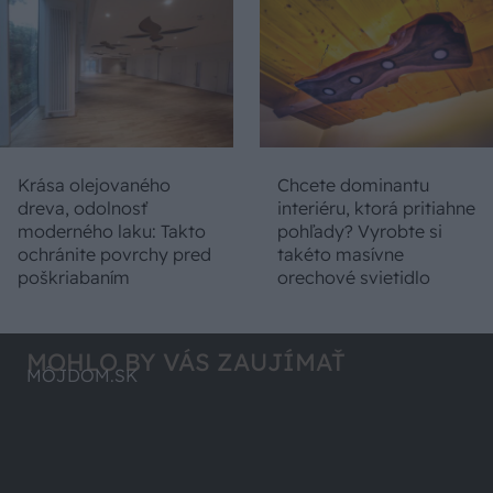
Krása olejovaného
Chcete dominantu
dreva, odolnosť
interiéru, ktorá pritiahne
moderného laku: Takto
pohľady? Vyrobte si
ochránite povrchy pred
takéto masívne
poškriabaním
orechové svietidlo
MOHLO BY VÁS ZAUJÍMAŤ
MÔJDOM.SK