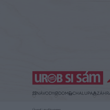
NÁVODY
DOM
CHALUPA
ZÁHR
Úvod
puškvorec