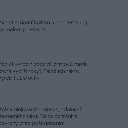
Ako si zariadiť balkón alebo terasu aj
na malom priestore
Ako si vyrobiť poctivú brezovú metlu,
ktorá vydrží roky? Pavol ich takto
vyrobil už stovky
Krása olejovaného dreva, odolnosť
moderného laku: Takto ochránite
povrchy pred poškriabaním