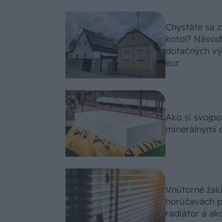
Chystáte sa z
kotol? Návod
dotačných výz
eur
Ako si svojp
minerálnymi 
Vnútorné žal
horúčavách p
radiátor a ako