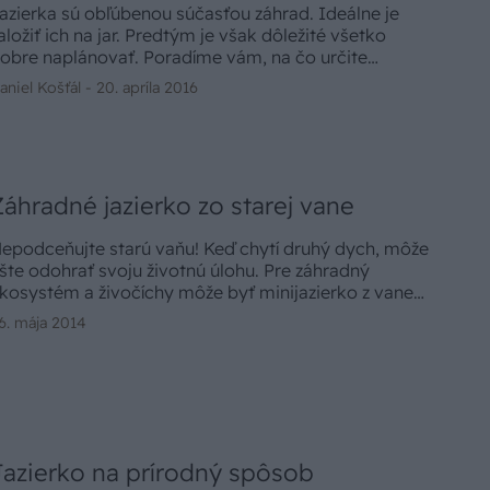
azierka sú obľúbenou súčasťou záhrad. Ideálne je
aložiť ich na jar. Predtým je však dôležité všetko
obre naplánovať. Poradíme vám, na čo určite
etreba zabúdať.
aniel Košťál -
20. apríla 2016
Záhradné jazierko zo starej vane
epodceňujte starú vaňu! Keď chytí druhý dych, môže
šte odohrať svoju životnú úlohu. Pre záhradný
kosystém a živočíchy môže byť minijazierko z vane
ebom. Stačí ju zakopať do zeme, naplniť vodou a
6. mája 2014
ysadiť rastlinami.
Jazierko na prírodný spôsob