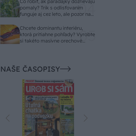
Čo robiť, ak paradajky dozrievajú
pomaly? Trik s odlisťovaním
funguje aj cez leto, ale pozor na
chyby
Chcete dominantu interiéru,
ktorá pritiahne pohľady? Vyrobte
si takéto masívne orechové
svietidlo
NAŠE ČASOPISY