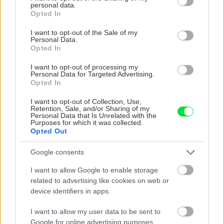
personal data.
grant or deny consent to Google and its third-party tags to
Opted In
ZÁHRADA
use your data for below specified purposes in below Google
consent section.
I want to opt-out of the Sale of my
Personal Data.
Opted In
I want to opt-out of processing my
Personal Data for Targeted Advertising.
Opted In
I want to opt-out of Collection, Use,
Retention, Sale, and/or Sharing of my
Personal Data that Is Unrelated with the
Trvalky, ktoré znesú
Nemusí to byť len
Purposes for which it was collected.
Opted Out
sucho a teplo? Tieto
levanduľa! 7 fialových
vysaďte na miesta, na
krások, ktoré rozžiaria
Google consents
ktoré slnko svieti celý
vašu záhradu
deň
I want to allow Google to enable storage
related to advertising like cookies on web or
device identifiers in apps.
I want to allow my user data to be sent to
Google for online advertising purposes.