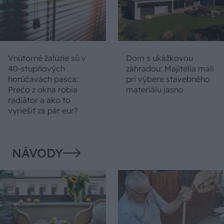
Vnútorné žalúzie sú v
Dom s ukážkovou
40-stupňových
záhradou: Majitelia mali
horúčavách pasca:
pri výbere stavebného
Prečo z okna robia
materiálu jasno
radiátor a ako to
vyriešiť za pár eur?
NÁVODY