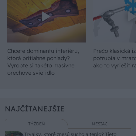
Chcete dominantu interiéru,
Prečo klasická iz
ktorá pritiahne pohľady?
potrubia v mrazo
Vyrobte si takéto masívne
ako to vyriešiť r
orechové svietidlo
NAJČÍTANEJŠIE
TÝŽDEŇ
MESIAC
Trvalky, ktoré znesú sucho a teplo? Tieto