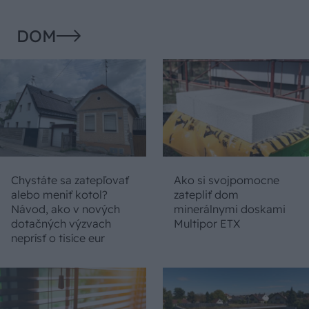
DOM
Chystáte sa zatepľovať
Ako si svojpomocne
alebo meniť kotol?
zatepliť dom
Návod, ako v nových
minerálnymi doskami
dotačných výzvach
Multipor ETX
neprísť o tisíce eur