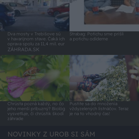
Dva mosty v Trebišove sú
Strabag: Potichu sme prišli
v havarijnom stave. Čaká ich
a potichu odídeme
oprava spolu za 11,4 mil. eur
ZÁHRADA.SK
Chrústa pozná každý, no čo
Pustite sa do množenia
jeho menší príbuzný? Biológ
vždyzelených listnáčov. Teraz
vysvetľuje, či chrústik škodí
je na to vhodný čas!
záhrade
NOVINKY Z UROB SI SÁM