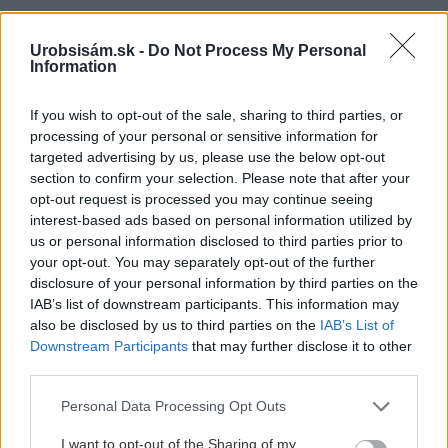
Ja som to riešil tieniacimi závesmi v interieri.Je to
pohoda.
Urobsisám.sk -
Do Not Process My Personal
Information
Vnútorné žalúzie sú v 40-stupňových horúčavách pasca:
Prečo z okna robia radiátor a ako to vyriešiť za pár eur?
Akurát ten problém doma riešime na oknách z južnej
If you wish to opt-out of the sale, sharing to third parties, or
strany. Pravdepodobne pôjdeme do vonkajšieho
processing of your personal or sensitive information for
tienenia na spôsob markízy 250x150cm. Čínsky
Vnútorné žalúzie sú v 40-stupňových horúčavách pasca:
targeted advertising by us, please use the below opt-out
predajcovia idú okolo 100 eur kus.
Prečo z okna robia radiátor a ako to vyriešiť za pár eur?
section to confirm your selection. Please note that after your
Bros sprej necaka kym osa vypije moje pivo. Zaroven
opt-out request is processed you may continue seeing
nasmrdi cele hniezdo a neostane tam nic zive. Vasa
interest-based ads based on personal information utilized by
pasca naucinke moc efektivne. Skor pritiahne slimaky
Nekupujte drahé lapače: Vyrobte si za 5 minút domácu
us or personal information disclosed to third parties prior to
pascu na osy a sršne, ktorá ich nepustí von
your opt-out. You may separately opt-out of the further
Ten článok mal takú výpovednú hodnotu ako učivo pre
disclosure of your personal information by third parties on the
3 ročník základnej školy. To fakt? AI alebo nejaka kniha
IAB’s list of downstream participants. This information may
z VŠ? Dnešné rychlotvrdnuce malty - pevnosť 40 Mpa a
Viete, kedy použiť akú maltu? Spoznajte rozdiely, ktoré
also be disclosed by us to third parties on the
IAB’s List of
doba schnutia tak 15 minut , k tomu vodotesné s
vám ušetria čas v stavebninách aj pri práci
Žiadne čapovanie alebo zadlabávanie, všetko len na
kryštálikou. A rozdiel - schnutie a zretie. Nič?
Downstream Participants
that may further disclose it to other
čínske skrutky. Alternatíva slovenskej IKEI - čo sa týka
third parties.
pevnosti. Autor si nedal veľa námahy s remeselným
Záhradné ležadlá v obchodoch sú predražené. Toto si
Please note that this website/app uses one or more Google
spracovaním, škoda. No lepšie než ten odpad z DTD
vyrobíte pod 140 eur a je oveľa pohodlnejšie!
Personal Data Processing Opt Outs
services and may gather and store information including but
predávaný v Kauflande alebo Lídli.
not limited to your visit or usage behaviour. You may click to
I want to opt-out of the Sharing of my