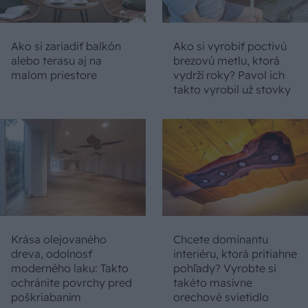
Ako si zariadiť balkón
Ako si vyrobiť poctivú
alebo terasu aj na
brezovú metlu, ktorá
malom priestore
vydrží roky? Pavol ich
takto vyrobil už stovky
Krása olejovaného
Chcete dominantu
dreva, odolnosť
interiéru, ktorá pritiahne
moderného laku: Takto
pohľady? Vyrobte si
ochránite povrchy pred
takéto masívne
poškriabaním
orechové svietidlo