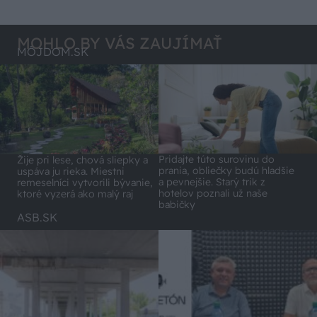
MOHLO BY VÁS ZAUJÍMAŤ
MÔJDOM.SK
Pridajte túto surovinu do
Žije pri lese, chová sliepky a
prania, obliečky budú hladšie
uspáva ju rieka. Miestni
a pevnejšie. Starý trik z
remeselníci vytvorili bývanie,
hotelov poznali už naše
ktoré vyzerá ako malý raj
babičky
ASB.SK