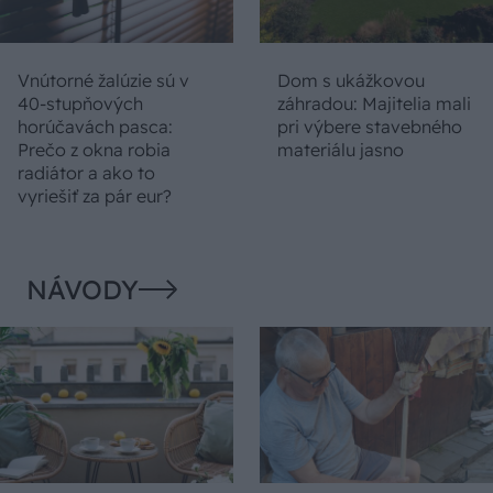
Vnútorné žalúzie sú v
Dom s ukážkovou
40-stupňových
záhradou: Majitelia mali
horúčavách pasca:
pri výbere stavebného
Prečo z okna robia
materiálu jasno
radiátor a ako to
vyriešiť za pár eur?
NÁVODY