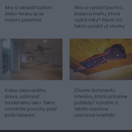
Ako si zariadiť balkón
Ako si vyrobiť poctivú
alebo terasu aj na
brezovú metlu, ktorá
malom priestore
vydrží roky? Pavol ich
takto vyrobil už stovky
Krása olejovaného
Chcete dominantu
dreva, odolnosť
interiéru, ktorá pritiahne
moderného laku: Takto
pohľady? Vyrobte si
ochránite povrchy pred
takéto masívne
poškriabaním
orechové svietidlo