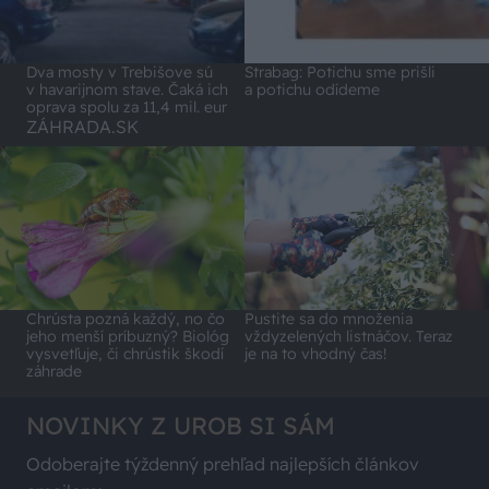
Dva mosty v Trebišove sú
Strabag: Potichu sme prišli
v havarijnom stave. Čaká ich
a potichu odídeme
oprava spolu za 11,4 mil. eur
ZÁHRADA.SK
Chrústa pozná každý, no čo
Pustite sa do množenia
jeho menší príbuzný? Biológ
vždyzelených listnáčov. Teraz
vysvetľuje, či chrústik škodí
je na to vhodný čas!
záhrade
NOVINKY Z UROB SI SÁM
Odoberajte týždenný prehľad najlepších článkov