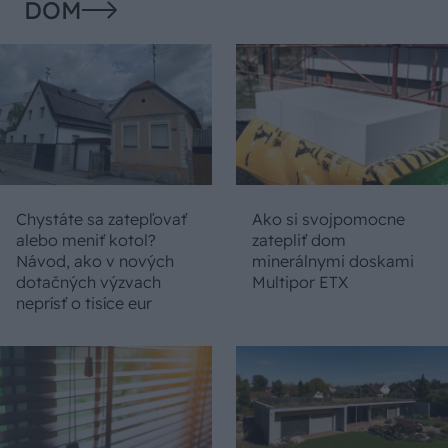
DOM
Chystáte sa zatepľovať
Ako si svojpomocne
alebo meniť kotol?
zatepliť dom
Návod, ako v nových
minerálnymi doskami
dotačných výzvach
Multipor ETX
neprísť o tisíce eur