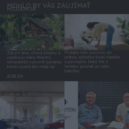
MOHLO BY VÁS ZAUJÍMAŤ
MÔJDOM.SK
Pridajte túto surovinu do
Žije pri lese, chová sliepky a
prania, obliečky budú hladšie
uspáva ju rieka. Miestni
a pevnejšie. Starý trik z
remeselníci vytvorili bývanie,
hotelov poznali už naše
ktoré vyzerá ako malý raj
babičky
ASB.SK