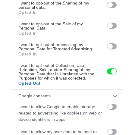
not limited to your visit or usage behaviour. You may click to
I want to opt-out of the Sharing of my
personal data.
grant or deny consent to Google and its third-party tags to
Opted In
Dom s ukážkovou záhradou: Majitelia mali pri
use your data for below specified purposes in below Google
výbere stavebného materiálu jasno
consent section.
I want to opt-out of the Sale of my
Personal Data.
Opted In
Nekupujte drahé lapače: Vyrobte si za 5 minút
domácu pascu na osy a sršne, ktorá ich
I want to opt-out of processing my
Personal Data for Targeted Advertising.
nepustí von
Opted In
Čo robiť, ak paradajky dozrievajú pomaly? Trik
I want to opt-out of Collection, Use,
Retention, Sale, and/or Sharing of my
s odlisťovaním funguje aj cez leto, ale pozor na
Personal Data that Is Unrelated with the
chyby
Purposes for which it was collected.
Opted Out
Chcete dominantu interiéru, ktorá pritiahne
Google consents
pohľady? Vyrobte si takéto masívne orechové
svietidlo
I want to allow Google to enable storage
related to advertising like cookies on web or
device identifiers in apps.
NAŠE ČASOPISY
I want to allow my user data to be sent to