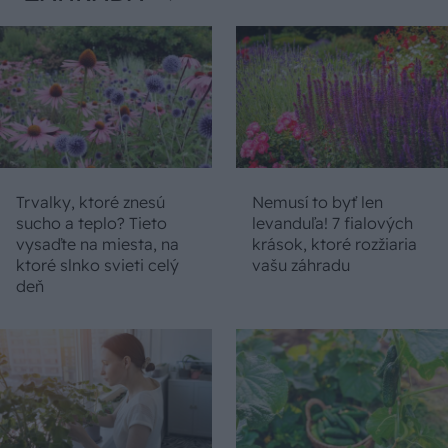
Trvalky, ktoré znesú
Nemusí to byť len
sucho a teplo? Tieto
levanduľa! 7 fialových
vysaďte na miesta, na
krások, ktoré rozžiaria
ktoré slnko svieti celý
vašu záhradu
deň