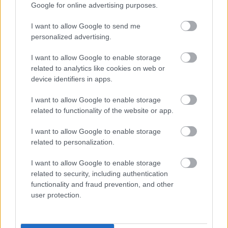
Google for online advertising purposes.
I want to allow Google to send me
personalized advertising.
I want to allow Google to enable storage
related to analytics like cookies on web or
device identifiers in apps.
I want to allow Google to enable storage
related to functionality of the website or app.
I want to allow Google to enable storage
UROB SI SÁM 7-8/2026
related to personalization.
I want to allow Google to enable storage
related to security, including authentication
functionality and fraud prevention, and other
user protection.
KDE SA DISKUTUJE
Ja som to riešil tieniacimi závesmi v interieri.Je to