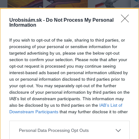
Urobsisám.sk -
Do Not Process My Personal
Information
Chcete dominantu interiéru,
Prečo klasická iz
If you wish to opt-out of the sale, sharing to third parties, or
ktorá pritiahne pohľady?
potrubia v mrazo
processing of your personal or sensitive information for
Vyrobte si takéto masívne
ako to vyriešiť r
targeted advertising by us, please use the below opt-out
section to confirm your selection. Please note that after your
orechové svietidlo
opt-out request is processed you may continue seeing
interest-based ads based on personal information utilized by
us or personal information disclosed to third parties prior to
your opt-out. You may separately opt-out of the further
disclosure of your personal information by third parties on the
NAJČÍTANEJŠIE
IAB’s list of downstream participants. This information may
also be disclosed by us to third parties on the
IAB’s List of
Downstream Participants
that may further disclose it to other
TÝŽDEŇ
MESIAC
third parties.
Trvalky, ktoré znesú sucho a teplo? Tieto
Please note that this website/app uses one or more Google
vysaďte na miesta, na ktoré slnko svieti celý
Personal Data Processing Opt Outs
services and may gather and store information including but
deň