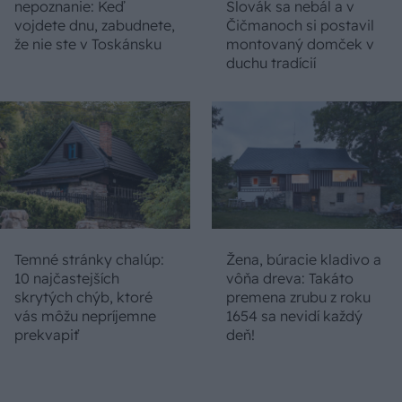
nepoznanie: Keď
Slovák sa nebál a v
vojdete dnu, zabudnete,
Čičmanoch si postavil
že nie ste v Toskánsku
montovaný domček v
duchu tradícií
Temné stránky chalúp:
Žena, búracie kladivo a
10 najčastejších
vôňa dreva: Takáto
skrytých chýb, ktoré
premena zrubu z roku
vás môžu nepríjemne
1654 sa nevidí každý
prekvapiť
deň!