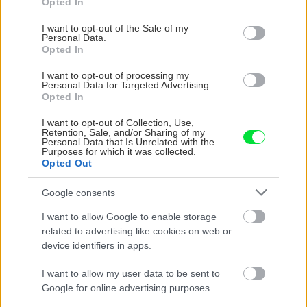
Opted In
use your data for below specified purposes in below Google
consent section.
I want to opt-out of the Sale of my
Personal Data.
Opted In
I want to opt-out of processing my
Personal Data for Targeted Advertising.
Opted In
I want to opt-out of Collection, Use,
Retention, Sale, and/or Sharing of my
5 trvaliek s
Trvalky, ktoré znesú
Personal Data that Is Unrelated with the
panašovanými listami,
sucho a teplo? Tieto
Purposes for which it was collected.
Opted Out
ktoré dodajú vášmu
vysaďte na miesta, na
záhonu celosezónny
ktoré slnko svieti celý
Google consents
šmrnc
deň
I want to allow Google to enable storage
related to advertising like cookies on web or
device identifiers in apps.
I want to allow my user data to be sent to
Google for online advertising purposes.