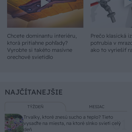
Chcete dominantu interiéru,
Prečo klasická iz
ktorá pritiahne pohľady?
potrubia v mrazo
Vyrobte si takéto masívne
ako to vyriešiť r
orechové svietidlo
NAJČÍTANEJŠIE
TÝŽDEŇ
MESIAC
Trvalky, ktoré znesú sucho a teplo? Tieto
vysaďte na miesta, na ktoré slnko svieti celý
deň