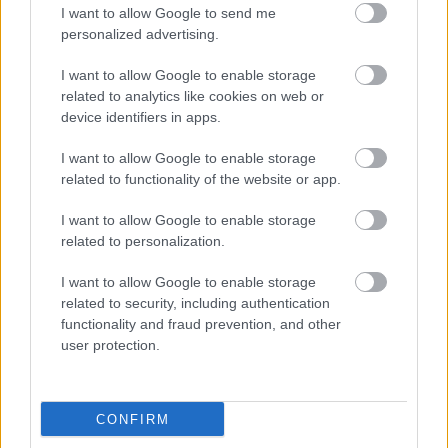
I want to allow Google to send me
personalized advertising.
Nemusí to byť len
Môže aspirín zachrániť
levanduľa! 7 fialových
ochabnuté izbové
I want to allow Google to enable storage
krások, ktoré rozžiaria
rastliny? Pravda vás
related to analytics like cookies on web or
vašu záhradu
možno prekvapí
device identifiers in apps.
I want to allow Google to enable storage
related to functionality of the website or app.
CHALUPA
I want to allow Google to enable storage
related to personalization.
I want to allow Google to enable storage
related to security, including authentication
functionality and fraud prevention, and other
user protection.
Na Morave prerobila
S motorovou pílou sa
CONFIRM
starú chalupu na
dokáže aj podpísať.