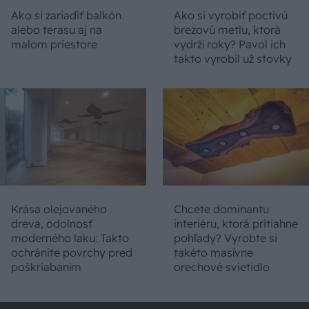
Ako si zariadiť balkón
Ako si vyrobiť poctivú
alebo terasu aj na
brezovú metlu, ktorá
malom priestore
vydrží roky? Pavol ich
takto vyrobil už stovky
Krása olejovaného
Chcete dominantu
dreva, odolnosť
interiéru, ktorá pritiahne
moderného laku: Takto
pohľady? Vyrobte si
ochránite povrchy pred
takéto masívne
poškriabaním
orechové svietidlo