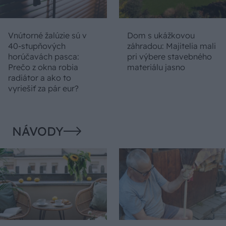
Vnútorné žalúzie sú v
Dom s ukážkovou
40-stupňových
záhradou: Majitelia mali
horúčavách pasca:
pri výbere stavebného
Prečo z okna robia
materiálu jasno
radiátor a ako to
vyriešiť za pár eur?
NÁVODY