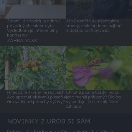
Zmenili dispozíciu a odkryli
Ján Palenčár: Ak neurobíme
pôvodný charakter bytu.
zmeny, stále budeme najhorší
Výsledkom je interiér plný
v dostupnosti bývania
kontrastov
ZÁHRADA.SK
Hnedožlté škvrny na rajčinách:
Chrústa pozná každý, no čo
Ako spoznať obávanú pleseň a
jeho menší príbuzný? Biológ
čím sa líši od poruchy výživy?
vysvetľuje, či chrústik škodí
záhrade
NOVINKY Z UROB SI SÁM
Odoberajte týždenný prehľad najlepších článkov