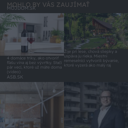
MOHLO BY VÁS ZAUJÍMAŤ
MÔJDOM.SK
Žije pri lese, chová sliepky a
uspáva ju rieka. Miestni
4 domáce triky, ako otvoriť
remeselníci vytvorili bývanie,
fľašu vína aj bez vývrtky. Stačí
ktoré vyzerá ako malý raj
pár vecí, ktoré už máte doma
(video)
ASB.SK