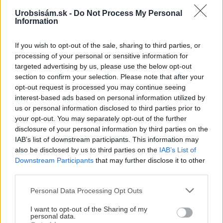
pohoda.
Vnútorné žalúzie sú v 40-stupňových horúčavách pasca:
Urobsisám.sk -
Do Not Process My Personal
Prečo z okna robia radiátor a ako to vyriešiť za pár eur?
Information
Akurát ten problém doma riešime na oknách z južnej
strany. Pravdepodobne pôjdeme do vonkajšieho
If you wish to opt-out of the sale, sharing to third parties, or
tienenia na spôsob markízy 250x150cm. Čínsky
Vnútorné žalúzie sú v 40-stupňových horúčavách pasca:
processing of your personal or sensitive information for
predajcovia idú okolo 100 eur kus.
Prečo z okna robia radiátor a ako to vyriešiť za pár eur?
targeted advertising by us, please use the below opt-out
Bros sprej necaka kym osa vypije moje pivo. Zaroven
section to confirm your selection. Please note that after your
nasmrdi cele hniezdo a neostane tam nic zive. Vasa
opt-out request is processed you may continue seeing
pasca naucinke moc efektivne. Skor pritiahne slimaky
Nekupujte drahé lapače: Vyrobte si za 5 minút domácu
interest-based ads based on personal information utilized by
pascu na osy a sršne, ktorá ich nepustí von
us or personal information disclosed to third parties prior to
Ten článok mal takú výpovednú hodnotu ako učivo pre
your opt-out. You may separately opt-out of the further
3 ročník základnej školy. To fakt? AI alebo nejaka kniha
disclosure of your personal information by third parties on the
z VŠ? Dnešné rychlotvrdnuce malty - pevnosť 40 Mpa a
Viete, kedy použiť akú maltu? Spoznajte rozdiely, ktoré
doba schnutia tak 15 minut , k tomu vodotesné s
IAB’s list of downstream participants. This information may
vám ušetria čas v stavebninách aj pri práci
Žiadne čapovanie alebo zadlabávanie, všetko len na
kryštálikou. A rozdiel - schnutie a zretie. Nič?
also be disclosed by us to third parties on the
IAB’s List of
čínske skrutky. Alternatíva slovenskej IKEI - čo sa týka
Downstream Participants
that may further disclose it to other
pevnosti. Autor si nedal veľa námahy s remeselným
Záhradné ležadlá v obchodoch sú predražené. Toto si
third parties.
spracovaním, škoda. No lepšie než ten odpad z DTD
vyrobíte pod 140 eur a je oveľa pohodlnejšie!
Please note that this website/app uses one or more Google
predávaný v Kauflande alebo Lídli.
Personal Data Processing Opt Outs
services and may gather and store information including but
not limited to your visit or usage behaviour. You may click to
I want to opt-out of the Sharing of my
ZÁHRADA
personal data.
grant or deny consent to Google and its third-party tags to