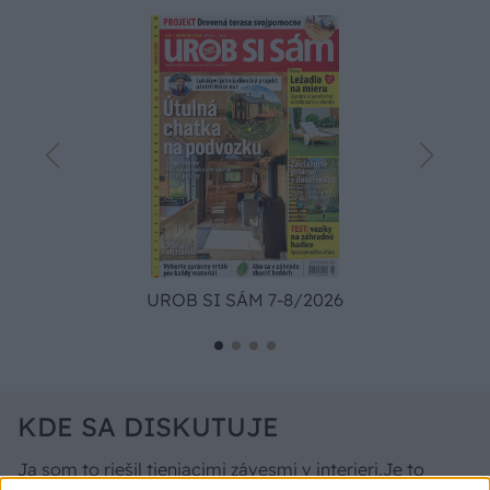
UROB SI SÁM 7-8/2026
KDE SA DISKUTUJE
Ja som to riešil tieniacimi závesmi v interieri.Je to