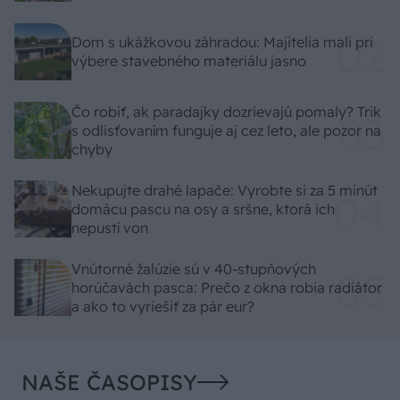
Dom s ukážkovou záhradou: Majitelia mali pri
výbere stavebného materiálu jasno
Čo robiť, ak paradajky dozrievajú pomaly? Trik
s odlisťovaním funguje aj cez leto, ale pozor na
chyby
Nekupujte drahé lapače: Vyrobte si za 5 minút
domácu pascu na osy a sršne, ktorá ich
nepustí von
Vnútorné žalúzie sú v 40-stupňových
horúčavách pasca: Prečo z okna robia radiátor
a ako to vyriešiť za pár eur?
NAŠE ČASOPISY