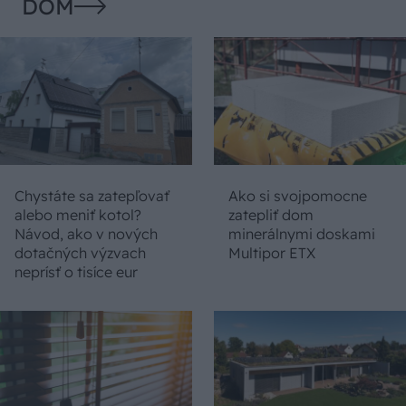
DOM
Chystáte sa zatepľovať
Ako si svojpomocne
alebo meniť kotol?
zatepliť dom
Návod, ako v nových
minerálnymi doskami
dotačných výzvach
Multipor ETX
neprísť o tisíce eur