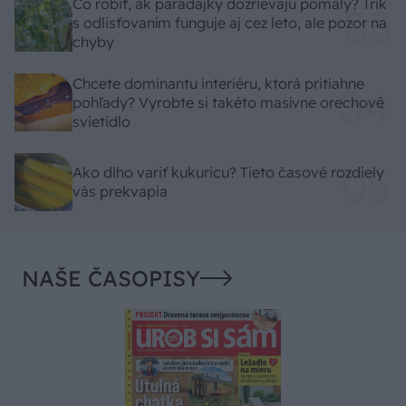
Čo robiť, ak paradajky dozrievajú pomaly? Trik
s odlisťovaním funguje aj cez leto, ale pozor na
chyby
Chcete dominantu interiéru, ktorá pritiahne
pohľady? Vyrobte si takéto masívne orechové
svietidlo
Ako dlho variť kukuricu? Tieto časové rozdiely
vás prekvapia
NAŠE ČASOPISY