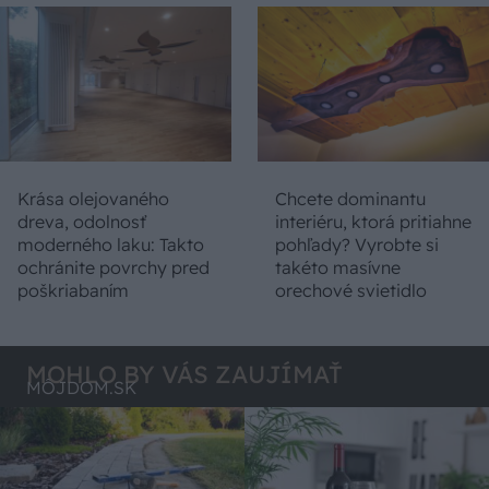
Krása olejovaného
Chcete dominantu
dreva, odolnosť
interiéru, ktorá pritiahne
moderného laku: Takto
pohľady? Vyrobte si
ochránite povrchy pred
takéto masívne
poškriabaním
orechové svietidlo
MOHLO BY VÁS ZAUJÍMAŤ
MÔJDOM.SK