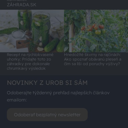
ZÁHRADA.SK
Recept na rýchlokvasené
Hnedožlté škvrny na rajčinách:
uhorky: Pridajte toto zo
Ako spoznať obávanú pleseň a
záhradky pre dokonale
čím sa líši od poruchy výživy?
chrumkavý výsledok
NOVINKY Z UROB SI SÁM
Odoberajte týždenný prehľad najlepších článkov
emailom:
Odoberať bezplatný newsletter