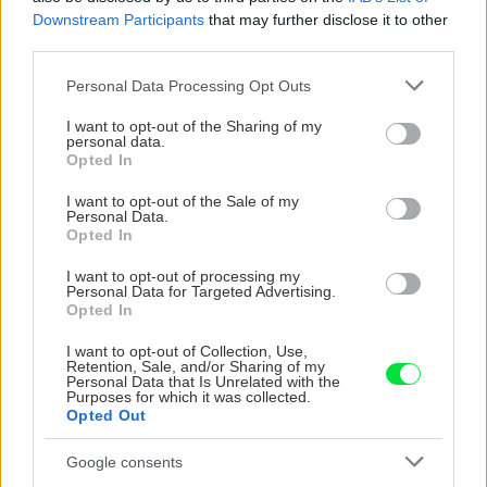
Downstream Participants
that may further disclose it to other
third parties.
CHALUPA
Please note that this website/app uses one or more Google
Personal Data Processing Opt Outs
services and may gather and store information including but
not limited to your visit or usage behaviour. You may click to
I want to opt-out of the Sharing of my
personal data.
grant or deny consent to Google and its third-party tags to
Opted In
use your data for below specified purposes in below Google
consent section.
I want to opt-out of the Sale of my
Personal Data.
Opted In
I want to opt-out of processing my
Personal Data for Targeted Advertising.
Opted In
Na Morave prerobila
S motorovou pílou sa
starú chalupu na
dokáže aj podpísať.
I want to opt-out of Collection, Use,
nepoznanie: Keď
Slovák sa nebál a v
Retention, Sale, and/or Sharing of my
vojdete dnu, zabudnete,
Čičmanoch si postavil
Personal Data that Is Unrelated with the
Purposes for which it was collected.
že nie ste v Toskánsku
montovaný domček v
Opted Out
duchu tradícií
Google consents