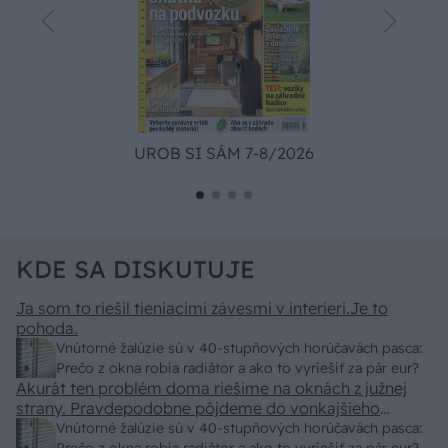
UROB SI SÁM 7-8/2026
KDE SA DISKUTUJE
Ja som to riešil tieniacimi závesmi v interieri.Je to
pohoda.
Vnútorné žalúzie sú v 40-stupňových horúčavách pasca:
Prečo z okna robia radiátor a ako to vyriešiť za pár eur?
Akurát ten problém doma riešime na oknách z južnej
strany. Pravdepodobne pôjdeme do vonkajšieho
tienenia na spôsob markízy 250x150cm. Čínsky
Vnútorné žalúzie sú v 40-stupňových horúčavách pasca: