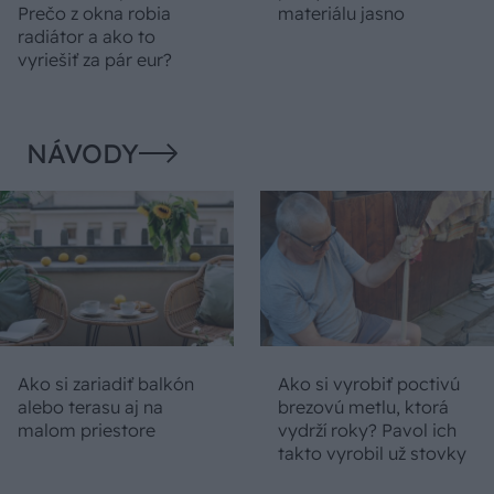
Prečo z okna robia
materiálu jasno
radiátor a ako to
vyriešiť za pár eur?
NÁVODY
Ako si zariadiť balkón
Ako si vyrobiť poctivú
alebo terasu aj na
brezovú metlu, ktorá
malom priestore
vydrží roky? Pavol ich
takto vyrobil už stovky