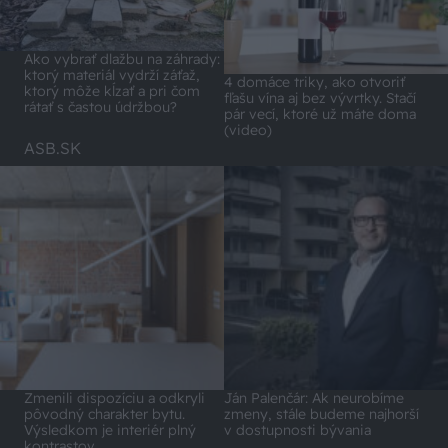
Ako vybrať dlažbu na záhrady:
ktorý materiál vydrží záťaž,
4 domáce triky, ako otvoriť
ktorý môže kĺzať a pri čom
fľašu vína aj bez vývrtky. Stačí
rátať s častou údržbou?
pár vecí, ktoré už máte doma
(video)
ASB.SK
Zmenili dispozíciu a odkryli
Ján Palenčár: Ak neurobíme
pôvodný charakter bytu.
zmeny, stále budeme najhorší
Výsledkom je interiér plný
v dostupnosti bývania
kontrastov