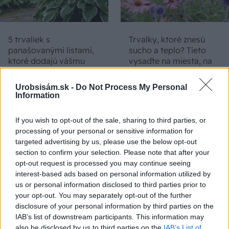
5 trvaliek s
Trvalky, ktoré znesú
panašovanými listami,
sucho a teplo? Tieto
ktoré dodajú vášmu
vysaďte na miesta, na
záhonu celosezónny
ktoré slnko svieti celý
šmrnc
deň
Urobsisám.sk -
Do Not Process My Personal
Information
If you wish to opt-out of the sale, sharing to third parties, or
processing of your personal or sensitive information for
targeted advertising by us, please use the below opt-out
section to confirm your selection. Please note that after your
opt-out request is processed you may continue seeing
interest-based ads based on personal information utilized by
us or personal information disclosed to third parties prior to
Nemusí to byť len
Môže aspirín zachrániť
your opt-out. You may separately opt-out of the further
levanduľa! 7 fialových
ochabnuté izbové
disclosure of your personal information by third parties on the
krások, ktoré rozžiaria
rastliny? Pravda vás
IAB’s list of downstream participants. This information may
vašu záhradu
možno prekvapí
also be disclosed by us to third parties on the
IAB’s List of