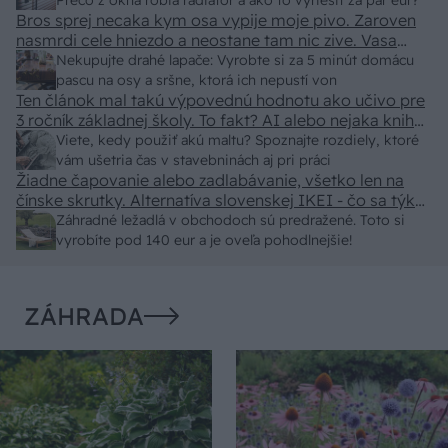
predajcovia idú okolo 100 eur kus.
Prečo z okna robia radiátor a ako to vyriešiť za pár eur?
Bros sprej necaka kym osa vypije moje pivo. Zaroven
nasmrdi cele hniezdo a neostane tam nic zive. Vasa
pasca naucinke moc efektivne. Skor pritiahne slimaky
Nekupujte drahé lapače: Vyrobte si za 5 minút domácu
pascu na osy a sršne, ktorá ich nepustí von
Ten článok mal takú výpovednú hodnotu ako učivo pre
3 ročník základnej školy. To fakt? AI alebo nejaka kniha
z VŠ? Dnešné rychlotvrdnuce malty - pevnosť 40 Mpa a
Viete, kedy použiť akú maltu? Spoznajte rozdiely, ktoré
doba schnutia tak 15 minut , k tomu vodotesné s
vám ušetria čas v stavebninách aj pri práci
Žiadne čapovanie alebo zadlabávanie, všetko len na
kryštálikou. A rozdiel - schnutie a zretie. Nič?
čínske skrutky. Alternatíva slovenskej IKEI - čo sa týka
pevnosti. Autor si nedal veľa námahy s remeselným
Záhradné ležadlá v obchodoch sú predražené. Toto si
spracovaním, škoda. No lepšie než ten odpad z DTD
vyrobíte pod 140 eur a je oveľa pohodlnejšie!
predávaný v Kauflande alebo Lídli.
ZÁHRADA