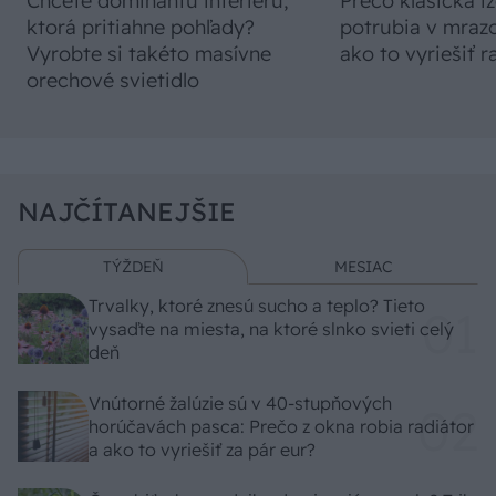
Chcete dominantu interiéru,
Prečo klasická iz
ktorá pritiahne pohľady?
potrubia v mrazo
Vyrobte si takéto masívne
ako to vyriešiť r
orechové svietidlo
NAJČÍTANEJŠIE
TÝŽDEŇ
MESIAC
Trvalky, ktoré znesú sucho a teplo? Tieto
vysaďte na miesta, na ktoré slnko svieti celý
deň
Vnútorné žalúzie sú v 40-stupňových
horúčavách pasca: Prečo z okna robia radiátor
a ako to vyriešiť za pár eur?