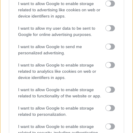
I want to allow Google to enable storage
related to advertising like cookies on web or
device identifiers in apps.
I want to allow my user data to be sent to
Google for online advertising purposes.
I want to allow Google to send me
Temné stránky chalúp:
Žena, búracie kladivo a
personalized advertising.
10 najčastejších
vôňa dreva: Takáto
skrytých chýb, ktoré
premena zrubu z roku
I want to allow Google to enable storage
vás môžu nepríjemne
1654 sa nevidí každý
related to analytics like cookies on web or
prekvapiť
deň!
device identifiers in apps.
I want to allow Google to enable storage
related to functionality of the website or app.
DOM
I want to allow Google to enable storage
related to personalization.
I want to allow Google to enable storage
related to security, including authentication