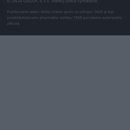
© JAGA GROUP, s. r. o. Všetky práva vyhradené.
Publikovanie alebo ďalšie šírenie správ zo zdrojov TASR je bez
predchádzajúceho písomného súhlasu TASR porušením autorského
zákona.