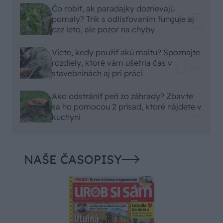
Čo robiť, ak paradajky dozrievajú
pomaly? Trik s odlisťovaním funguje aj
cez leto, ale pozor na chyby
Viete, kedy použiť akú maltu? Spoznajte
rozdiely, ktoré vám ušetria čas v
stavebninách aj pri práci
Ako odstrániť peň zo záhrady? Zbavte
sa ho pomocou 2 prísad, ktoré nájdete v
kuchyni
NAŠE ČASOPISY