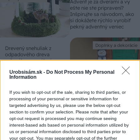
Advent je za dverami a vy
ešte nie ste pripravení?
Inšpirujte sa návodom, ako
si dokážete rýchlo vyrobiť
pekný adventný veniec
Doplnky a dekorácie
Drevený snehuliak z
odpadového dreva
určeného na spálenie.
Zimná dekorácia, ktorá
Urobsisám.sk -
Do Not Process My Personal
poteší nielen deti
Information
If you wish to opt-out of the sale, sharing to third parties, or
processing of your personal or sensitive information for
ASB.sk
targeted advertising by us, please use the below opt-out
Rekonštrukcia Bierovských
section to confirm your selection. Please note that after your
mostov finišuje. Cestu pri
opt-out request is processed you may continue seeing
Trenčíne sprístupnia
motoristom o pol roka skôr
interest-based ads based on personal information utilized by
us or personal information disclosed to third parties prior to
your opt-out. You may separately opt-out of the further