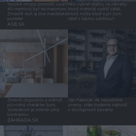
Vysoké stropy pomohli využiť
Ako vybrať dlažbu na záhrady:
40-metrový byt na maximum.
ktorý materiál vydrží záťaž,
Zmestili doň aj dve manželské
ktorý môže kĺzať a pri čom
postele!
rátať s častou údržbou?
ASB.SK
Zmenili dispozíciu a odkryli
Ján Palenčár: Ak neurobíme
pôvodný charakter bytu.
zmeny, stále budeme najhorší
Výsledkom je interiér plný
v dostupnosti bývania
kontrastov
ZÁHRADA.SK