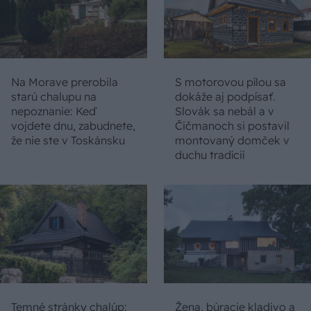
Na Morave prerobila
S motorovou pílou sa
starú chalupu na
dokáže aj podpísať.
nepoznanie: Keď
Slovák sa nebál a v
vojdete dnu, zabudnete,
Čičmanoch si postavil
že nie ste v Toskánsku
montovaný domček v
duchu tradícií
Temné stránky chalúp:
Žena, búracie kladivo a