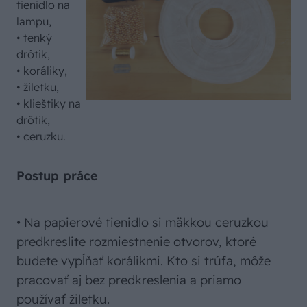
tienidlo na
lampu,
• tenký
drôtik,
• koráliky,
• žiletku,
• klieštiky na
drôtik,
• ceruzku.
Postup práce
• Na papierové tienidlo si mäkkou ceruzkou
predkreslite rozmiestnenie otvorov, ktoré
budete vypĺňať korálikmi. Kto si trúfa, môže
pracovať aj bez predkreslenia a priamo
používať žiletku.