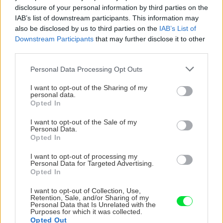
disclosure of your personal information by third parties on the
ASB.sk
V Nitre zrekonštruujú
IAB’s list of downstream participants. This information may
bývalý štátny archív a
also be disclosed by us to third parties on the
IAB’s List of
spravia z neho škôlku. Tá
Downstream Participants
that may further disclose it to other
súčasná je v havarijnom
third parties.
stave
Please note that this website/app uses one or more Google
Personal Data Processing Opt Outs
services and may gather and store information including but
ASB.sk
not limited to your visit or usage behaviour. You may click to
I want to opt-out of the Sharing of my
personal data.
grant or deny consent to Google and its third-party tags to
Malá obnova budovy ŽST
Opted In
use your data for below specified purposes in below Google
Bratislava sa začala.
consent section.
Prinesie nové toalety aj
I want to opt-out of the Sale of my
Personal Data.
klimatizáciu
Opted In
I want to opt-out of processing my
Personal Data for Targeted Advertising.
ASB.sk
Opted In
Dubnica zrekonštruovala
I want to opt-out of Collection, Use,
ihrisko, na ktorom vyrastali
Retention, Sale, and/or Sharing of my
hokejové hviezdy
Personal Data that Is Unrelated with the
Purposes for which it was collected.
Opted Out