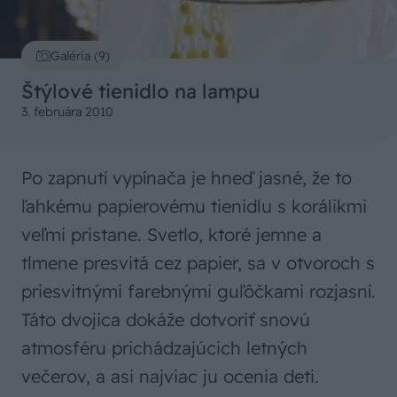
Galéria (9)
Štýlové tienidlo na lampu
3. februára 2010
Po zapnutí vypínača je hneď jasné, že to
ľahkému papierovému tienidlu s korálikmi
veľmi pristane. Svetlo, ktoré jemne a
tlmene presvitá cez papier, sa v otvoroch s
priesvitnými farebnými guľôčkami rozjasní.
Táto dvojica dokáže dotvoriť snovú
atmosféru prichádzajúcich letných
večerov, a asi najviac ju ocenia deti.