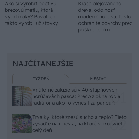
Ako si vyrobiť poctivú
Krása olejovaného
brezovú metlu, ktorá
dreva, odolnosť
vydrží roky? Pavol ich
moderného laku: Takto
takto vyrobil už stovky
ochránite povrchy pred
poškriabaním
NAJČÍTANEJŠIE
TÝŽDEŇ
MESIAC
Vnútorné žalúzie sú v 40-stupňových
horúčavách pasca: Prečo z okna robia
radiátor a ako to vyriešiť za pár eur?
Trvalky, ktoré znesú sucho a teplo? Tieto
vysaďte na miesta, na ktoré slnko svieti
celý deň