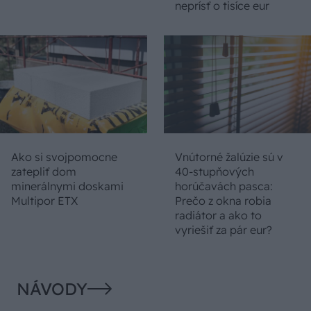
neprísť o tisíce eur
Ako si svojpomocne
Vnútorné žalúzie sú v
zatepliť dom
40-stupňových
minerálnymi doskami
horúčavách pasca:
Multipor ETX
Prečo z okna robia
radiátor a ako to
vyriešiť za pár eur?
NÁVODY