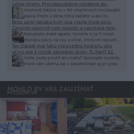
južnej strany. Pravdepodobne pôjdeme do
vonkajšieho tienenia na spôsob markízy
Vnútorné žalúzie sú v 40-stupňových horúčavách
250x150cm. Čínsky predajcovia idú okolo 100
pasca: Prečo z okna robia radiátor a ako to
eur kus.
Bros sprej necaka kym osa vypije moje pivo.
vyriešiť za pár eur?
Zaroven nasmrdi cele hniezdo a neostane tam
nic zive. Vasa pasca naucinke moc efektivne.
Nekupujte drahé lapače: Vyrobte si za 5 minút
Skor pritiahne slimaky
domácu pascu na osy a sršne, ktorá ich nepustí
Ten článok mal takú výpovednú hodnotu ako
von
učivo pre 3 ročník základnej školy. To fakt? AI
alebo nejaka kniha z VŠ? Dnešné rychlotvrdnuce
Viete, kedy použiť akú maltu? Spoznajte rozdiely,
malty - pevnosť 40 Mpa a doba schnutia tak 15
ktoré vám ušetria čas v stavebninách aj pri práci
minut , k tomu vodotesné s kryštálikou. A rozdiel
- schnutie a zretie. Nič?
MOHLO BY VÁS ZAUJÍMAŤ
MÔJDOM.SK