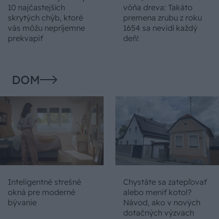
10 najčastejších
vôňa dreva: Takáto
skrytých chýb, ktoré
premena zrubu z roku
vás môžu nepríjemne
1654 sa nevidí každý
prekvapiť
deň!
DOM
Inteligentné strešné
Chystáte sa zatepľovať
okná pre moderné
alebo meniť kotol?
bývanie
Návod, ako v nových
dotačných výzvach