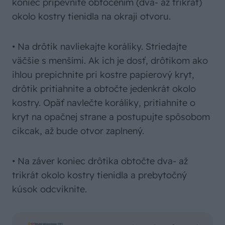
koniec pripevnite obtočením (dva- až trikrát)
okolo kostry tienidla na okraji otvoru.
• Na drôtik navliekajte koráliky. Striedajte
väčšie s menšími. Ak ich je dosť, drôtikom ako
ihlou prepichnite pri kostre papierový kryt,
drôtik pritiahnite a obtočte jedenkrát okolo
kostry. Opäť navlečte koráliky, pritiahnite o
kryt na opačnej strane a postupujte spôsobom
cikcak, až bude otvor zaplnený.
• Na záver koniec drôtika obtočte dva- až
trikrát okolo kostry tienidla a prebytočný
kúsok odcviknite.