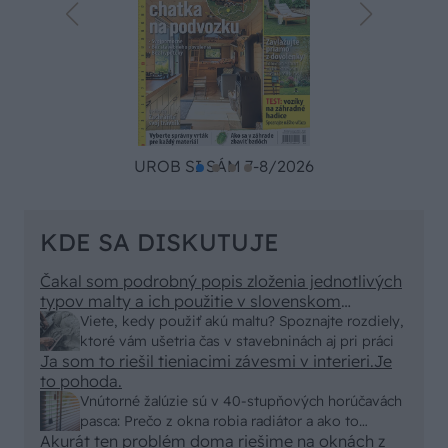
UROB SI SÁM 7-8/2026
KDE SA DISKUTUJE
Čakal som podrobný popis zloženia jednotlivých
typov malty a ich použitie v slovenskom
prostredí, no dostal som len pár primitívnych rád
Viete, kedy použiť akú maltu? Spoznajte rozdiely,
o výbere vriec v stavebninách. Kde sa podel
ktoré vám ušetria čas v stavebninách aj pri práci
názov a zmysel časopisu "Urob si sám" ? To
Ja som to riešil tieniacimi závesmi v interieri.Je
skutočne už nemáme na Slovensku "fachmanov"!
to pohoda.
Vypadá to tak že za pár rokov nám budú stavať
Vnútorné žalúzie sú v 40-stupňových horúčavách
chaty a chalupy číňania a použijú BAMBUS !!!
pasca: Prečo z okna robia radiátor a ako to
Akurát ten problém doma riešime na oknách z
vyriešiť za pár eur?