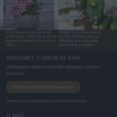
4 kvitnúce kombinácie do
Recept na rýchlokvasené
kvetináčov: Tešiť vás budú do
uhorky: Pridajte toto zo
jesene a nakŕmia hmyz až do
záhradky pre dokonale
zimy
chrumkavý výsledok
NOVINKY Z UROB SI SÁM
Odoberajte týždenný prehľad najlepších článkov
emailom:
Odoberať bezplatný newsletter
Odber je možné kedykoľvek zrušiť jedným kliknutím.
O NÁS