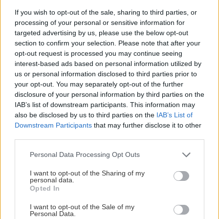
drevených polienok
If you wish to opt-out of the sale, sharing to third parties, or
processing of your personal or sensitive information for
targeted advertising by us, please use the below opt-out
section to confirm your selection. Please note that after your
Doplnky a dekorácie
opt-out request is processed you may continue seeing
interest-based ads based on personal information utilized by
Trvácny vešiak na kabáty
us or personal information disclosed to third parties prior to
za jediné popoludnie
your opt-out. You may separately opt-out of the further
disclosure of your personal information by third parties on the
IAB’s list of downstream participants. This information may
also be disclosed by us to third parties on the
IAB’s List of
Doplnky a dekorácie
Downstream Participants
that may further disclose it to other
third parties.
Prenosný kufrík na
kreslenie pre deti
Please note that this website/app uses one or more Google
Personal Data Processing Opt Outs
services and may gather and store information including but
not limited to your visit or usage behaviour. You may click to
I want to opt-out of the Sharing of my
personal data.
grant or deny consent to Google and its third-party tags to
Opted In
use your data for below specified purposes in below Google
Doplnky a dekorácie
consent section.
I want to opt-out of the Sale of my
Personal Data.
Ako si vyrobiť dosku na