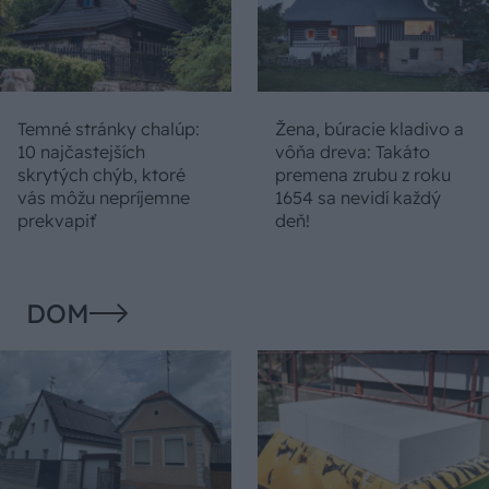
Temné stránky chalúp:
Žena, búracie kladivo a
10 najčastejších
vôňa dreva: Takáto
skrytých chýb, ktoré
premena zrubu z roku
vás môžu nepríjemne
1654 sa nevidí každý
prekvapiť
deň!
DOM