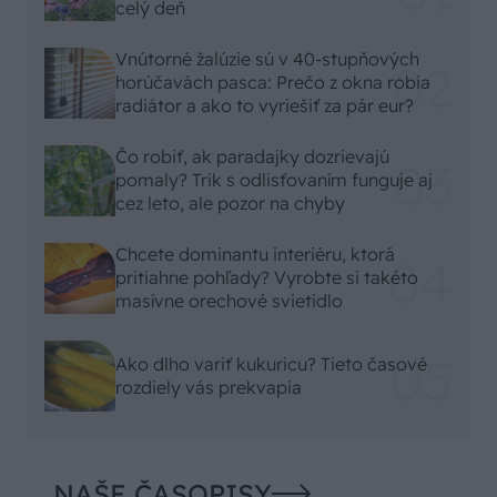
celý deň
Vnútorné žalúzie sú v 40-stupňových
horúčavách pasca: Prečo z okna robia
radiátor a ako to vyriešiť za pár eur?
Čo robiť, ak paradajky dozrievajú
pomaly? Trik s odlisťovaním funguje aj
cez leto, ale pozor na chyby
Chcete dominantu interiéru, ktorá
pritiahne pohľady? Vyrobte si takéto
masívne orechové svietidlo
Ako dlho variť kukuricu? Tieto časové
rozdiely vás prekvapia
NAŠE ČASOPISY