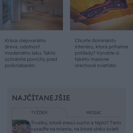
Krása olejovaného
Chcete dominantu
dreva, odolnosť
interiéru, ktorá pritiahne
moderného laku: Takto
pohľady? Vyrobte si
ochránite povrchy pred
takéto masívne
poškriabaním
orechové svietidlo
NAJČÍTANEJŠIE
TÝŽDEŇ
MESIAC
Trvalky, ktoré znesú sucho a teplo? Tieto
vysaďte na miesta, na ktoré slnko svieti