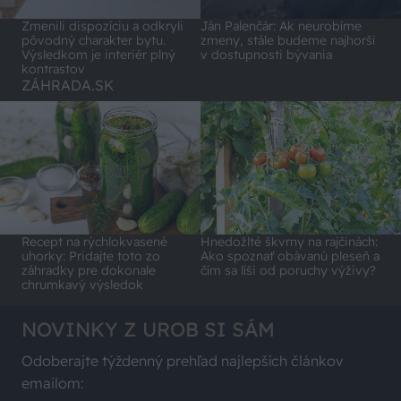
Zmenili dispozíciu a odkryli
Ján Palenčár: Ak neurobíme
pôvodný charakter bytu.
zmeny, stále budeme najhorší
Výsledkom je interiér plný
v dostupnosti bývania
kontrastov
ZÁHRADA.SK
Recept na rýchlokvasené
Hnedožlté škvrny na rajčinách:
uhorky: Pridajte toto zo
Ako spoznať obávanú pleseň a
záhradky pre dokonale
čím sa líši od poruchy výživy?
chrumkavý výsledok
NOVINKY Z UROB SI SÁM
Odoberajte týždenný prehľad najlepších článkov
emailom: