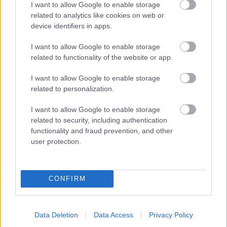
I want to allow Google to enable storage
mostov finišuje. Cestu pri
related to analytics like cookies on web or
Trenčíne sprístupnia
device identifiers in apps.
motoristom o pol roka skôr
I want to allow Google to enable storage
related to functionality of the website or app.
Dom z tehly
I want to allow Google to enable storage
Elegantný dom s
related to personalization.
prístavbou a veľkou
záhradou
I want to allow Google to enable storage
related to security, including authentication
functionality and fraud prevention, and other
ASB.sk
user protection.
Emmerovej vile vrátia zašlý
lesk. Národná kultúrna
pamiatka sa stane
CONFIRM
dominantou trnavského
Ružového parku
Data Deletion
Data Access
Privacy Policy
ASB.sk