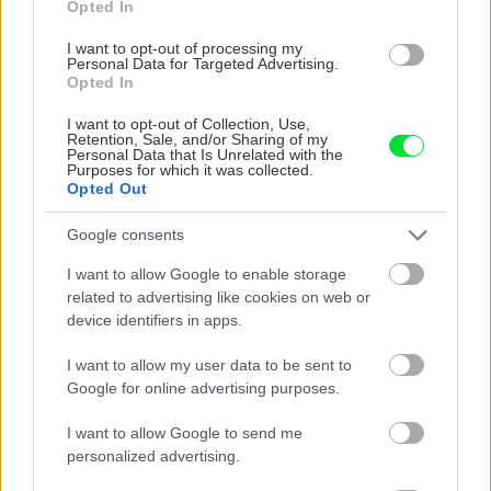
Opted In
krájanie
I want to opt-out of processing my
Personal Data for Targeted Advertising.
Opted In
Doplnky a dekorácie
I want to opt-out of Collection, Use,
Retention, Sale, and/or Sharing of my
Ako si vyrobiť vianočné
Personal Data that Is Unrelated with the
Purposes for which it was collected.
svietniky
Opted Out
Google consents
I want to allow Google to enable storage
Doplnky a dekorácie
Jesenné dekorácie lacno a
related to advertising like cookies on web or
jednoducho? Prineste si z
device identifiers in apps.
prechádzky farebné lístie
alebo zelený mach
I want to allow my user data to be sent to
Google for online advertising purposes.
I want to allow Google to send me
personalized advertising.
ASB.sk
Rekonštrukcia Bierovských