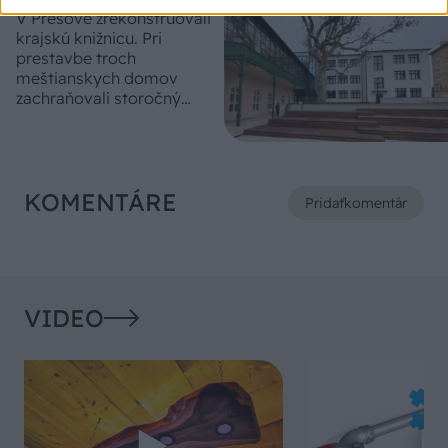
V Prešove zrekonštruovali
krajskú knižnicu. Pri
prestavbe troch
meštianskych domov
zachraňovali storočný
platan
KOMENTÁRE
Pridať
komentár
VIDEO