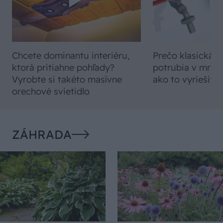
Chcete dominantu interiéru,
Prečo klasická iz
ktorá pritiahne pohľady?
potrubia v mrazo
Vyrobte si takéto masívne
ako to vyriešiť r
orechové svietidlo
ZÁHRADA