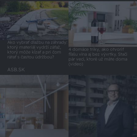
Ako vybrať dlažbu na záhrady:
ktorý materiál vydrží záťaž,
4 domáce triky, ako otvoriť
ktorý môže kĺzať a pri čom
fľašu vína aj bez vývrtky. Stačí
rátať s častou údržbou?
pár vecí, ktoré už máte doma
(video)
ASB.SK