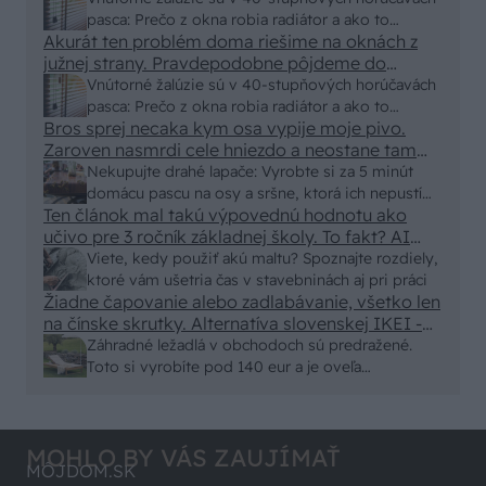
pasca: Prečo z okna robia radiátor a ako to
Akurát ten problém doma riešime na oknách z
vyriešiť za pár eur?
južnej strany. Pravdepodobne pôjdeme do
vonkajšieho tienenia na spôsob markízy
Vnútorné žalúzie sú v 40-stupňových horúčavách
250x150cm. Čínsky predajcovia idú okolo 100
pasca: Prečo z okna robia radiátor a ako to
eur kus.
Bros sprej necaka kym osa vypije moje pivo.
vyriešiť za pár eur?
Zaroven nasmrdi cele hniezdo a neostane tam
nic zive. Vasa pasca naucinke moc efektivne.
Nekupujte drahé lapače: Vyrobte si za 5 minút
Skor pritiahne slimaky
domácu pascu na osy a sršne, ktorá ich nepustí
Ten článok mal takú výpovednú hodnotu ako
von
učivo pre 3 ročník základnej školy. To fakt? AI
alebo nejaka kniha z VŠ? Dnešné rychlotvrdnuce
Viete, kedy použiť akú maltu? Spoznajte rozdiely,
malty - pevnosť 40 Mpa a doba schnutia tak 15
ktoré vám ušetria čas v stavebninách aj pri práci
minut , k tomu vodotesné s kryštálikou. A rozdiel
Žiadne čapovanie alebo zadlabávanie, všetko len
na čínske skrutky. Alternatíva slovenskej IKEI -
- schnutie a zretie. Nič?
čo sa týka pevnosti. Autor si nedal veľa námahy s
Záhradné ležadlá v obchodoch sú predražené.
remeselným spracovaním, škoda. No lepšie než
Toto si vyrobíte pod 140 eur a je oveľa
ten odpad z DTD predávaný v Kauflande alebo
pohodlnejšie!
Lídli.
MOHLO BY VÁS ZAUJÍMAŤ
MÔJDOM.SK