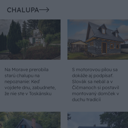
CHALUPA
Na Morave prerobila
S motorovou pílou sa
starú chalupu na
dokáže aj podpísať.
nepoznanie: Keď
Slovák sa nebál a v
vojdete dnu, zabudnete,
Čičmanoch si postavil
že nie ste v Toskánsku
montovaný domček v
duchu tradícií