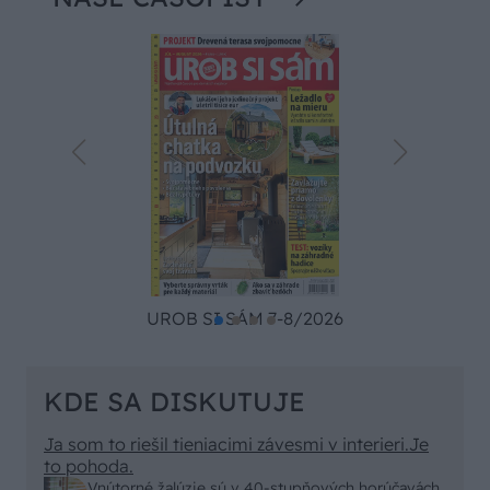
UROB SI SÁM 7-8/2026
KDE SA DISKUTUJE
Ja som to riešil tieniacimi závesmi v interieri.Je
to pohoda.
Vnútorné žalúzie sú v 40-stupňových horúčavách