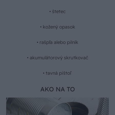
• štetec
• kožený opasok
• rašpľa alebo pilník
• akumulátorový skrutkovač
• tavná pištoľ
AKO NA TO