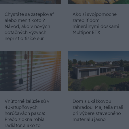
Chystáte sa zatepľovať
Ako si svojpomocne
alebo meniť kotol?
zatepliť dom
Návod, ako v nových
minerálnymi doskami
dotačných výzvach
Multipor ETX
neprísť o tisíce eur
Vnútorné žalúzie sú v
Dom s ukážkovou
40-stupňových
záhradou: Majitelia mali
horúčavách pasca:
pri výbere stavebného
Prečo z okna robia
materiálu jasno
radiátor a ako to