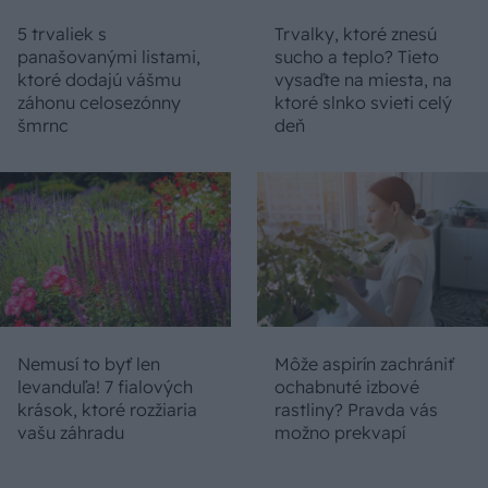
5 trvaliek s
Trvalky, ktoré znesú
panašovanými listami,
sucho a teplo? Tieto
ktoré dodajú vášmu
vysaďte na miesta, na
záhonu celosezónny
ktoré slnko svieti celý
šmrnc
deň
Nemusí to byť len
Môže aspirín zachrániť
levanduľa! 7 fialových
ochabnuté izbové
krások, ktoré rozžiaria
rastliny? Pravda vás
vašu záhradu
možno prekvapí