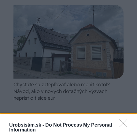
Chystáte sa zatepľovať alebo meniť kotol?
Návod, ako v nových dotačných výzvach
neprísť o tisíce eur
Doplnky a dekorácie
Urobsisám.sk -
Do Not Process My Personal
Information
Ako si vyrobiť obraz z