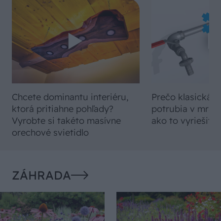
Chcete dominantu interiéru,
Prečo klasická iz
ktorá pritiahne pohľady?
potrubia v mrazo
Vyrobte si takéto masívne
ako to vyriešiť r
orechové svietidlo
ZÁHRADA