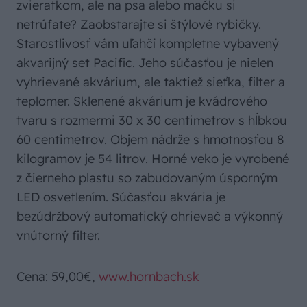
zvieratkom, ale na psa alebo mačku si
netrúfate? Zaobstarajte si štýlové rybičky.
Starostlivosť vám uľahčí kompletne vybavený
akvarijný set Pacific. Jeho súčasťou je nielen
vyhrievané akvárium, ale taktiež sieťka, filter a
teplomer. Sklenené akvárium je kvádrového
tvaru s rozmermi 30 x 30 centimetrov s hĺbkou
60 centimetrov. Objem nádrže s hmotnosťou 8
kilogramov je 54 litrov. Horné veko je vyrobené
z čierneho plastu so zabudovaným úsporným
LED osvetlením. Súčasťou akvária je
bezúdržbový automatický ohrievač a výkonný
vnútorný filter.
Cena: 59,00€,
www.hornbach.sk