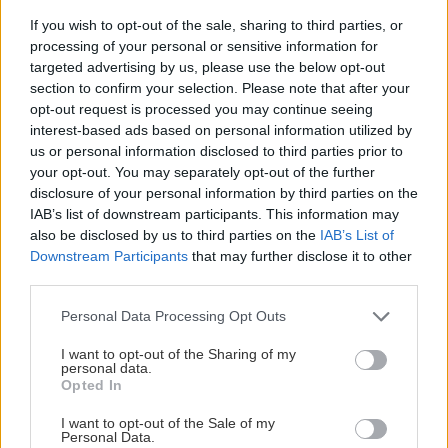
If you wish to opt-out of the sale, sharing to third parties, or
processing of your personal or sensitive information for
targeted advertising by us, please use the below opt-out
section to confirm your selection. Please note that after your
Chystáte sa zatepľovať alebo meniť kotol?
opt-out request is processed you may continue seeing
Návod, ako v nových dotačných výzvach
interest-based ads based on personal information utilized by
neprísť o tisíce eur
us or personal information disclosed to third parties prior to
your opt-out. You may separately opt-out of the further
disclosure of your personal information by third parties on the
IAB’s list of downstream participants. This information may
also be disclosed by us to third parties on the
IAB’s List of
Downstream Participants
that may further disclose it to other
third parties.
Please note that this website/app uses one or more Google
Personal Data Processing Opt Outs
services and may gather and store information including but
not limited to your visit or usage behaviour. You may click to
I want to opt-out of the Sharing of my
personal data.
grant or deny consent to Google and its third-party tags to
Opted In
use your data for below specified purposes in below Google
consent section.
I want to opt-out of the Sale of my
Personal Data.
Trvalky, ktoré znesú sucho a teplo? Tieto