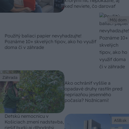
ktorými nič nepokazíte, aj
keď neviete, čo darovať
Môj dom
Použitý baliaci papier nevyhadzujte!
Poznáme 10+ skvelých tipov, ako ho využiť
doma či v záhrade
Záhrada
Ako ochrániť vyššie a
opadavé druhy rastlín pred
nepriazňou jesenného
počasia? Nožnicami!
Detskú nemocnicu v
ASB.sk
Košiciach zmení nadstavba,
riešiť budú aj dlhodobý