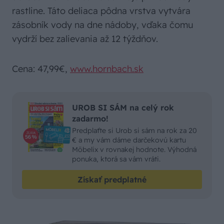
rastline. Táto deliaca pôdna vrstva vytvára
zásobník vody na dne nádoby, vďaka čomu
vydrží bez zalievania až 12 týždňov.
Cena: 47,99€,
www.hornbach.sk
UROB SI SÁM na celý rok
zadarmo!
Predplaťte si Urob si sám na rok za 20
€ a my vám dáme darčekovú kartu
Möbelix v rovnakej hodnote. Výhodná
ponuka, ktorá sa vám vráti.
Získať predplatné