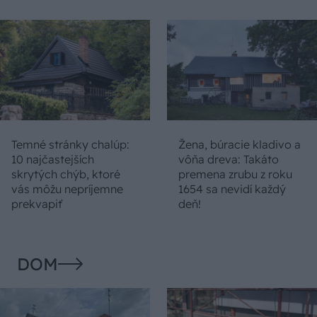
Temné stránky chalúp:
Žena, búracie kladivo a
10 najčastejších
vôňa dreva: Takáto
skrytých chýb, ktoré
premena zrubu z roku
vás môžu nepríjemne
1654 sa nevidí každý
prekvapiť
deň!
DOM