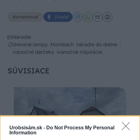
Komentovať
Zdieľať
Náradie
drevené lampy
Hornbach
náradie do dielne
vianočné darčeky
vianočné inšpirácie
SÚVISIACE
Urobsisám.sk -
Do Not Process My Personal
Information