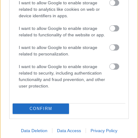
I want to allow Google to enable storage
related to analytics like cookies on web or
device identifiers in apps.
I want to allow Google to enable storage
related to functionality of the website or app.
I want to allow Google to enable storage
related to personalization.
I want to allow Google to enable storage
related to security, including authentication
functionality and fraud prevention, and other
Zapnutá klimatizácia celý deň? Pozrite sa, koľko
user protection.
vás stojí a prečo sa oplatí zapnúť aj ventilátor
CONFIRM
Náradie
Jesennú starostlivosť v
záhrade nepodceňujte
Data Deletion
Data Access
Privacy Policy