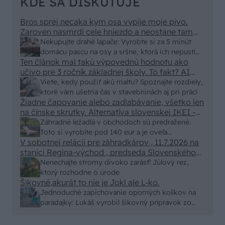
KDE SA DISKUTUJE
Bros sprej necaka kym osa vypije moje pivo.
Zaroven nasmrdi cele hniezdo a neostane tam
nic zive. Vasa pasca naucinke moc efektivne.
Nekupujte drahé lapače: Vyrobte si za 5 minút
Skor pritiahne slimaky
domácu pascu na osy a sršne, ktorá ich nepustí
Ten článok mal takú výpovednú hodnotu ako
von
učivo pre 3 ročník základnej školy. To fakt? AI
alebo nejaka kniha z VŠ? Dnešné rychlotvrdnuce
Viete, kedy použiť akú maltu? Spoznajte rozdiely,
malty - pevnosť 40 Mpa a doba schnutia tak 15
ktoré vám ušetria čas v stavebninách aj pri práci
minut , k tomu vodotesné s kryštálikou. A rozdiel
Žiadne čapovanie alebo zadlabávanie, všetko len
na čínske skrutky. Alternatíva slovenskej IKEI -
- schnutie a zretie. Nič?
čo sa týka pevnosti. Autor si nedal veľa námahy s
Záhradné ležadlá v obchodoch sú predražené.
remeselným spracovaním, škoda. No lepšie než
Toto si vyrobíte pod 140 eur a je oveľa
ten odpad z DTD predávaný v Kauflande alebo
V sobotnej relácii pre záhradkárov , 11.7.2026 na
pohodlnejšie!
Lídli.
stanici Regina-východ , predseda Slovenského
zväzu záhradkárov pán Jakubech tvrdil, že to, že
Nenechajte stromy divoko zarásť! Júlový rez,
vlky sú neproduktívne , nie je pravda. Aj vlky je
ktorý rozhodne o úrode
možné použiť pri formovaní koruny a budú rodiť.
Šikovné,akurát to nie je Jokl ale L-ko.
Jednoduché zapichovanie oporných kolíkov na
paradajky: Lukáš vyrobil šikovný prípravok zo
starej rúry