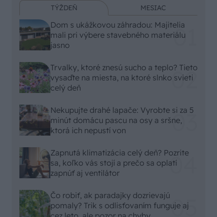
TÝŽDEŇ
MESIAC
Dom s ukážkovou záhradou: Majitelia
mali pri výbere stavebného materiálu
jasno
Trvalky, ktoré znesú sucho a teplo? Tieto
vysaďte na miesta, na ktoré slnko svieti
celý deň
Nekupujte drahé lapače: Vyrobte si za 5
minút domácu pascu na osy a sršne,
ktorá ich nepustí von
Zapnutá klimatizácia celý deň? Pozrite
sa, koľko vás stojí a prečo sa oplatí
zapnúť aj ventilátor
Čo robiť, ak paradajky dozrievajú
pomaly? Trik s odlisťovaním funguje aj
cez leto, ale pozor na chyby