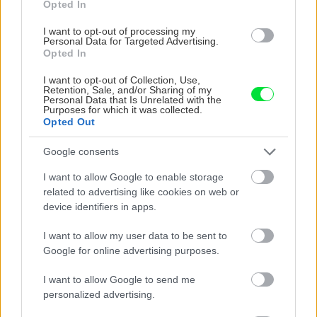
Opted In
vysaďte na miesta, na ktoré slnko svieti celý
deň
I want to opt-out of processing my
Personal Data for Targeted Advertising.
Opted In
I want to opt-out of Collection, Use,
Retention, Sale, and/or Sharing of my
Personal Data that Is Unrelated with the
Purposes for which it was collected.
Opted Out
Google consents
I want to allow Google to enable storage
related to advertising like cookies on web or
device identifiers in apps.
I want to allow my user data to be sent to
Google for online advertising purposes.
Vnútorné žalúzie sú v 40-stupňových
horúčavách pasca: Prečo z okna robia radiátor
I want to allow Google to send me
a ako to vyriešiť za pár eur?
personalized advertising.