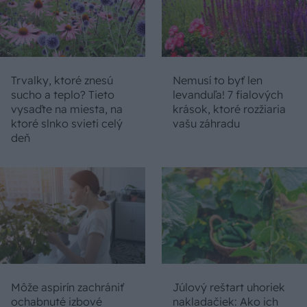
Trvalky, ktoré znesú
Nemusí to byť len
sucho a teplo? Tieto
levanduľa! 7 fialových
vysaďte na miesta, na
krások, ktoré rozžiaria
ktoré slnko svieti celý
vašu záhradu
deň
Môže aspirín zachrániť
Júlový reštart uhoriek
ochabnuté izbové
nakladačiek: Ako ich