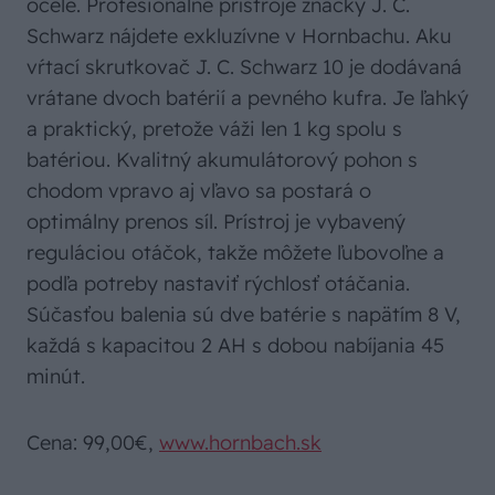
ocele. Profesionálne prístroje značky J. C.
Schwarz nájdete exkluzívne v Hornbachu. Aku
vŕtací skrutkovač J. C. Schwarz 10 je dodávaná
vrátane dvoch batérií a pevného kufra. Je ľahký
a praktický, pretože váži len 1 kg spolu s
batériou. Kvalitný akumulátorový pohon s
chodom vpravo aj vľavo sa postará o
optimálny prenos síl. Prístroj je vybavený
reguláciou otáčok, takže môžete ľubovoľne a
podľa potreby nastaviť rýchlosť otáčania.
Súčasťou balenia sú dve batérie s napätím 8 V,
každá s kapacitou 2 AH s dobou nabíjania 45
minút.
Cena: 99,00€,
www.hornbach.sk