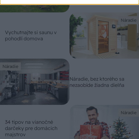
Náradie
Vychutnajte si saunu v
pohodlí domova
Náradie
Náradie, bez ktorého sa
nezaobíde žiadna dielňa
Náradie
34 tipov na vianočné
darčeky pre domácich
majstrov