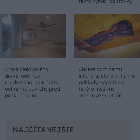
takto vyrobil už stovky
Krása olejovaného
Chcete dominantu
dreva, odolnosť
interiéru, ktorá pritiahne
moderného laku: Takto
pohľady? Vyrobte si
ochránite povrchy pred
takéto masívne
poškriabaním
orechové svietidlo
NAJČÍTANEJŠIE