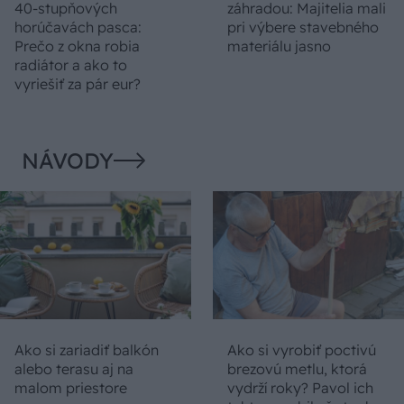
40-stupňových
záhradou: Majitelia mali
horúčavách pasca:
pri výbere stavebného
Prečo z okna robia
materiálu jasno
radiátor a ako to
vyriešiť za pár eur?
NÁVODY
Ako si zariadiť balkón
Ako si vyrobiť poctivú
alebo terasu aj na
brezovú metlu, ktorá
malom priestore
vydrží roky? Pavol ich