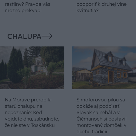
rastliny? Pravda vás
podporiť k druhej vlne
možno prekvapí
kvitnutia?
CHALUPA
Na Morave prerobila
S motorovou pílou sa
starú chalupu na
dokáže aj podpísať.
nepoznanie: Keď
Slovák sa nebál a v
vojdete dnu, zabudnete,
Čičmanoch si postavil
že nie ste v Toskánsku
montovaný domček v
duchu tradícií