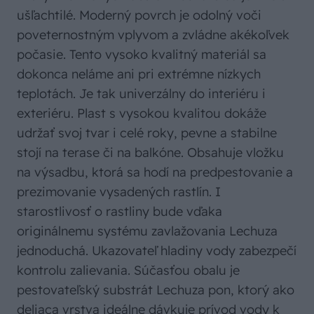
ušľachtilé. Moderný povrch je odolný voči
poveternostným vplyvom a zvládne akékoľvek
počasie. Tento vysoko kvalitný materiál sa
dokonca neláme ani pri extrémne nízkych
teplotách. Je tak univerzálny do interiéru i
exteriéru. Plast s vysokou kvalitou dokáže
udržať svoj tvar i celé roky, pevne a stabilne
stojí na terase či na balkóne. Obsahuje vložku
na výsadbu, ktorá sa hodí na predpestovanie a
prezimovanie vysadených rastlín. I
starostlivosť o rastliny bude vďaka
originálnemu systému zavlažovania Lechuza
jednoduchá. Ukazovateľ hladiny vody zabezpečí
kontrolu zalievania. Súčasťou obalu je
pestovateľský substrát Lechuza pon, ktorý ako
deliaca vrstva ideálne dávkuje prívod vody k