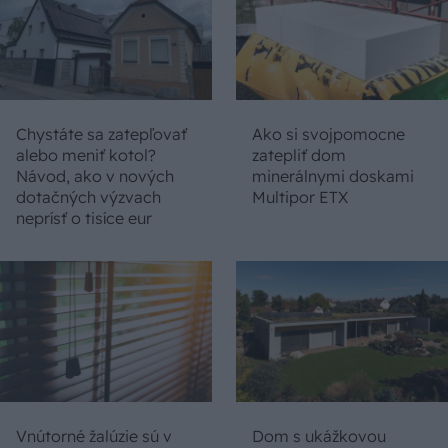
Chystáte sa zatepľovať
Ako si svojpomocne
alebo meniť kotol?
zatepliť dom
Návod, ako v nových
minerálnymi doskami
dotačných výzvach
Multipor ETX
neprísť o tisíce eur
Vnútorné žalúzie sú v
Dom s ukážkovou