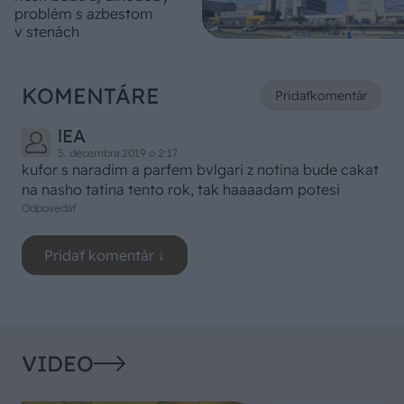
problém s azbestom
v stenách
KOMENTÁRE
Pridať
komentár
lEA
5. decembra 2019 o 2:17
kufor s naradim a parfem bvlgari z notina bude cakat
na nasho tatina tento rok, tak haaaadam potesi
Odpovedať
VIDEO