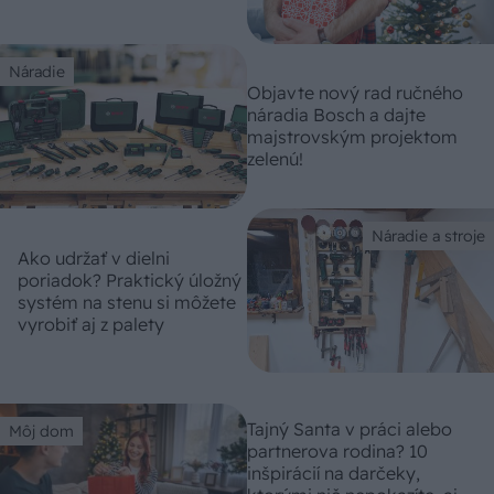
Náradie
Objavte nový rad ručného
náradia Bosch a dajte
majstrovským projektom
zelenú!
Náradie a stroje
Ako udržať v dielni
poriadok? Praktický úložný
systém na stenu si môžete
vyrobiť aj z palety
Tajný Santa v práci alebo
Môj dom
partnerova rodina? 10
inšpirácií na darčeky,