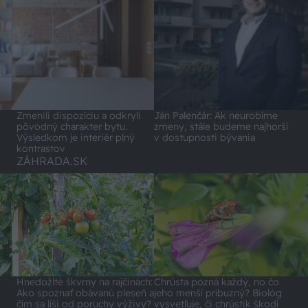
Zmenili dispozíciu a odkryli
Ján Palenčár: Ak neurobíme
pôvodný charakter bytu.
zmeny, stále budeme najhorší
Výsledkom je interiér plný
v dostupnosti bývania
kontrastov
ZÁHRADA.SK
Hnedožlté škvrny na rajčinách:
Chrústa pozná každý, no čo
Ako spoznať obávanú pleseň a
jeho menší príbuzný? Biológ
čím sa líši od poruchy výživy?
vysvetľuje, či chrústik škodí