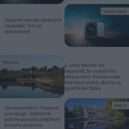
Vykurovanie
Objavte výhody tepelných
čerpadiel: Toto je
dokonalosť!
Môj dom
Z cesty takmer ani
nepoznať, že sa pod ňou
ukrýva dom. Ponúka však
dokonalý pokoj, aký by sa
opúšťal len ťažko
ASB.sk
Obnova parku v Stupave
pokračuje. Jedinečná
poloha ponúkla príležitosť
pre jeho premenu