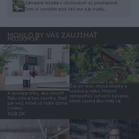
čo sa týka pevnosti. Autor si nedal veľa námahy s
Záhradné ležadlá v obchodoch sú predražené.
remeselným spracovaním, škoda. No lepšie než
Toto si vyrobíte pod 140 eur a je oveľa
ten odpad z DTD predávaný v Kauflande alebo
pohodlnejšie!
Lídli.
MOHLO BY VÁS ZAUJÍMAŤ
MÔJDOM.SK
Žije pri lese, chová sliepky a
uspáva ju rieka. Miestni
4 domáce triky, ako otvoriť
remeselníci vytvorili bývanie,
fľašu vína aj bez vývrtky. Stačí
ktoré vyzerá ako malý raj
pár vecí, ktoré už máte doma
(video)
ASB.SK