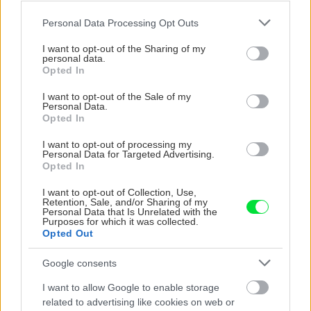
VIDEO
Please note that this website/app uses one or more Google
Personal Data Processing Opt Outs
services and may gather and store information including but
not limited to your visit or usage behaviour. You may click to
I want to opt-out of the Sharing of my
personal data.
grant or deny consent to Google and its third-party tags to
Opted In
use your data for below specified purposes in below Google
consent section.
I want to opt-out of the Sale of my
Personal Data.
Opted In
I want to opt-out of processing my
Personal Data for Targeted Advertising.
Opted In
Chcete dominantu interiéru,
Prečo klasická iz
ktorá pritiahne pohľady?
potrubia v mrazo
I want to opt-out of Collection, Use,
Retention, Sale, and/or Sharing of my
Vyrobte si takéto masívne
ako to vyriešiť r
Personal Data that Is Unrelated with the
Purposes for which it was collected.
orechové svietidlo
Opted Out
Google consents
ZÁHRADA
I want to allow Google to enable storage
related to advertising like cookies on web or