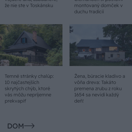
že nie ste v Toskánsku
montovaný domček v
duchu tradícií
Temné stránky chalúp:
Žena, búracie kladivo a
10 najčastejších
vôňa dreva: Takáto
skrytých chýb, ktoré
premena zrubu z roku
vás môžu nepríjemne
1654 sa nevidí každý
prekvapiť
deň!
DOM