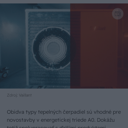
Zdroj: Vaillant
Obidva typy tepelných čerpadiel sú vhodné pre
novostavby v energetickej triede A0. Dokážu
totiž spolupracovať s ďalšími produktami