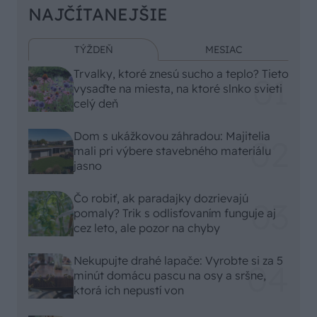
NAJČÍTANEJŠIE
TÝŽDEŇ
MESIAC
Trvalky, ktoré znesú sucho a teplo? Tieto
vysaďte na miesta, na ktoré slnko svieti
celý deň
Dom s ukážkovou záhradou: Majitelia
mali pri výbere stavebného materiálu
jasno
Čo robiť, ak paradajky dozrievajú
pomaly? Trik s odlisťovaním funguje aj
cez leto, ale pozor na chyby
Nekupujte drahé lapače: Vyrobte si za 5
minút domácu pascu na osy a sršne,
ktorá ich nepustí von