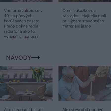
Vnútorné žalúzie sú v
Dom s ukážkovou
40-stupňových
záhradou: Majitelia mali
horúčavách pasca:
pri výbere stavebného
Prečo z okna robia
materiálu jasno
radiátor a ako to
vyriešiť za pár eur?
NÁVODY
Ako si zariadiť balkón
Ako si vyrobiť poctivú