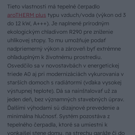
Tieto vlastnosti má tepelné čerpadlo
aroTHERM plus
typu vzduch/voda (výkon od 3
do 12 kW, A+++). Je naplnené prírodným
ekologickým chladivom R290 pre zníženie
uhlíkovej stopy. To mu umožňuje podať
nadpriemerný výkon a zároveň byť extrémne
ohľaduplným k životnému prostrediu.
Osvedčilo sa v novostavbách v energetickej
triede A0 aj pri modernizáciách vykurovania v
starších domoch s radiátormi (vďaka vysokej
výstupnej teplote). Dá sa nainštalovať už za
jeden deň, bez významných stavebných úprav.
Ďalšími výhodami sú dizajnové prevedenie a
minimálna hlučnosť. Systém pozostáva z
tepelného čerpadla, ktoré sa umiestni k
vonkajšej stene domu, na strechu garáže či do