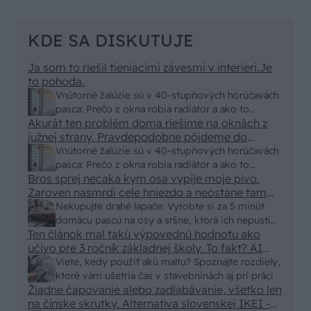
KDE SA DISKUTUJE
Ja som to riešil tieniacimi závesmi v interieri.Je
to pohoda.
Vnútorné žalúzie sú v 40-stupňových horúčavách
pasca: Prečo z okna robia radiátor a ako to
Akurát ten problém doma riešime na oknách z
vyriešiť za pár eur?
južnej strany. Pravdepodobne pôjdeme do
vonkajšieho tienenia na spôsob markízy
Vnútorné žalúzie sú v 40-stupňových horúčavách
250x150cm. Čínsky predajcovia idú okolo 100
pasca: Prečo z okna robia radiátor a ako to
eur kus.
Bros sprej necaka kym osa vypije moje pivo.
vyriešiť za pár eur?
Zaroven nasmrdi cele hniezdo a neostane tam
nic zive. Vasa pasca naucinke moc efektivne.
Nekupujte drahé lapače: Vyrobte si za 5 minút
Skor pritiahne slimaky
domácu pascu na osy a sršne, ktorá ich nepustí
Ten článok mal takú výpovednú hodnotu ako
von
učivo pre 3 ročník základnej školy. To fakt? AI
alebo nejaka kniha z VŠ? Dnešné rychlotvrdnuce
Viete, kedy použiť akú maltu? Spoznajte rozdiely,
malty - pevnosť 40 Mpa a doba schnutia tak 15
ktoré vám ušetria čas v stavebninách aj pri práci
minut , k tomu vodotesné s kryštálikou. A rozdiel
Žiadne čapovanie alebo zadlabávanie, všetko len
na čínske skrutky. Alternatíva slovenskej IKEI -
- schnutie a zretie. Nič?