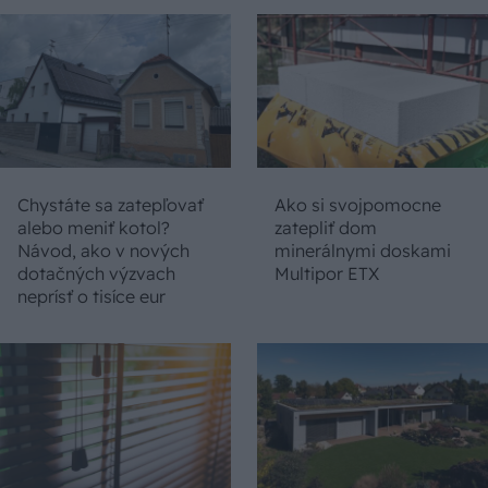
Chystáte sa zatepľovať
Ako si svojpomocne
alebo meniť kotol?
zatepliť dom
Návod, ako v nových
minerálnymi doskami
dotačných výzvach
Multipor ETX
neprísť o tisíce eur