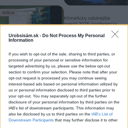
ASB.sk
Klimaticky odolnejšie
mestá 2025: konferencia,
ktorá prináša riešenia pre
prax
Urobsisám.sk -
Do Not Process My Personal
Information
If you wish to opt-out of the sale, sharing to third parties, or
Môj dom
processing of your personal or sensitive information for
Tepelné čerpadlo vám
targeted advertising by us, please use the below opt-out
môže ušetriť náklady na
section to confirm your selection. Please note that after your
energie. Viete, čím sa líšia
opt-out request is processed you may continue seeing
jednotlivé typy?
interest-based ads based on personal information utilized by
us or personal information disclosed to third parties prior to
your opt-out. You may separately opt-out of the further
disclosure of your personal information by third parties on the
IAB’s list of downstream participants. This information may
also be disclosed by us to third parties on the
IAB’s List of
Downstream Participants
that may further disclose it to other
third parties.