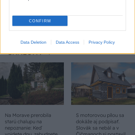
Nemusí to byť len
Môže aspirín zachrániť
levanduľa! 7 fialových
ochabnuté izbové
krások, ktoré rozžiaria
rastliny? Pravda vás
CONFIRM
vašu záhradu
možno prekvapí
Data Deletion
Data Access
Privacy Policy
CHALUPA
Na Morave prerobila
S motorovou pílou sa
starú chalupu na
dokáže aj podpísať.
nepoznanie: Keď
Slovák sa nebál a v
vojdete dnu, zabudnete,
Čičmanoch si postavil