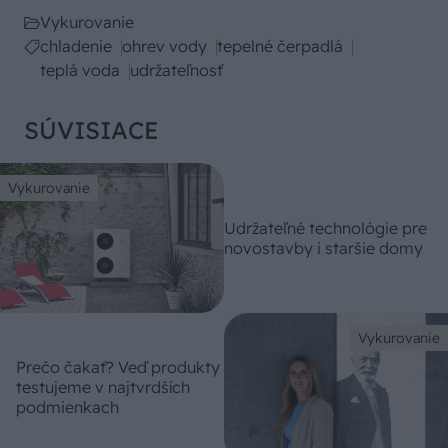
Vykurovanie
chladenie
ohrev vody
tepelné čerpadlá
teplá voda
udržateľnosť
SÚVISIACE
Vykurovanie
Udržateľné technológie pre
novostavby i staršie domy
Vykurovanie
Prečo čakať? Veď produkty
testujeme v najtvrdších
podmienkach