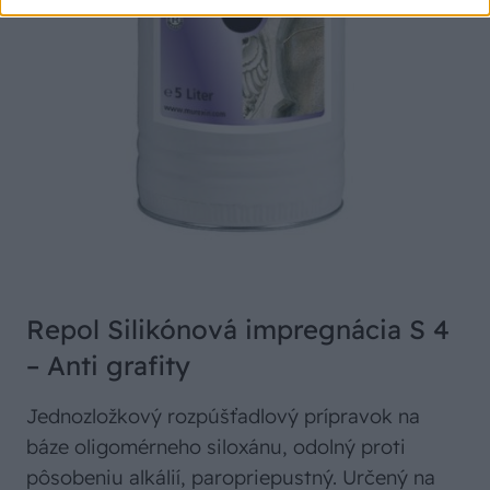
Repol Silikónová impregnácia S 4
– Anti grafity
Jednozložkový rozpúšťadlový prípravok na
báze oligomérneho siloxánu, odolný proti
pôsobeniu alkálií, paropriepustný. Určený na