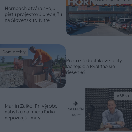
Hornbach otvára svoju
piatu projektovú predajňu
na Slovensku v Nitre
Dom z tehly
Prečo sú doplnkové tehly
lacnejšie a kvalitnejšie
riešenie?
ASB.sk
Martin Zajko: Pri výrobe
nábytku na mieru ľudia
nepoznajú limity