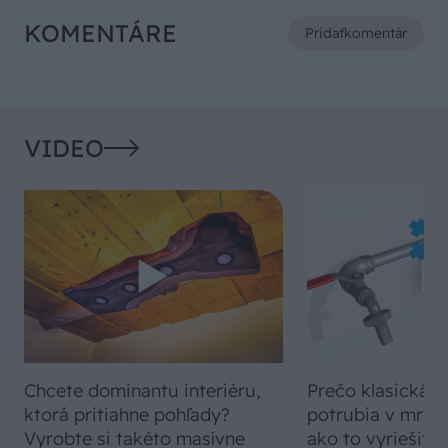
KOMENTÁRE
Pridať
komentár
VIDEO
Chcete dominantu interiéru,
Prečo klasická iz
ktorá pritiahne pohľady?
potrubia v mrazo
Vyrobte si takéto masívne
ako to vyriešiť r