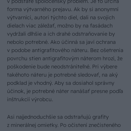
v podstate spoločenský problém. Je to určitá
forma výtvarného prejavu. Ak by si anonymní
výtvarníci, autori týchto diel, dali na svojich
dielach viac záležať, možno by na fasádach
vydržali dlhšie a ich drahé odstraňovanie by
nebolo potrebné. Ako účinná sa javí ochrana
v podobe antigrafitového náteru. Bez ošetrenia
povrchu stien antigrafitovým náterom hrozí, že
poškodenie bude neodstrániteľné. Pri výbere
takéhoto náteru je potrebné sledovať, na aký
podklad je vhodný. Aby sa dosiahol správny
účinok, je potrebné náter nanášať presne podľa
inštrukcií výrobcu.
Asi najjednoduchšie sa odstraňujú grafity
z minerálnej omietky. Po očistení znečisteného