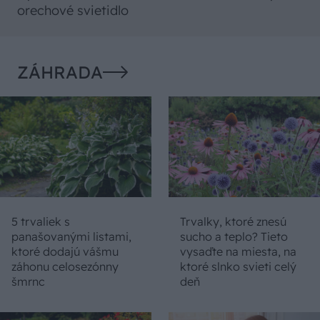
orechové svietidlo
ZÁHRADA
5 trvaliek s
Trvalky, ktoré znesú
panašovanými listami,
sucho a teplo? Tieto
ktoré dodajú vášmu
vysaďte na miesta, na
záhonu celosezónny
ktoré slnko svieti celý
šmrnc
deň