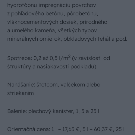
hydrofóbnu impregnáciu povrchov
z pohľadového betónu, pórobetónu,
vláknocementových dosiek, prírodného
a umelého kameňa, všetkých typov
minerálnych omietok, obkladových tehál a pod.
2
Spotreba: 0,2 až 0,5 l/m
(v závislosti od
štruktúry a nasiakavosti podkladu)
Nanášanie: štetcom, valčekom alebo
striekaním
Balenie: plechový kanister, 1, 5 a 25 l
Orientačná cena: 1 l – 17,65 €, 5 l – 60,37 €, 25 l