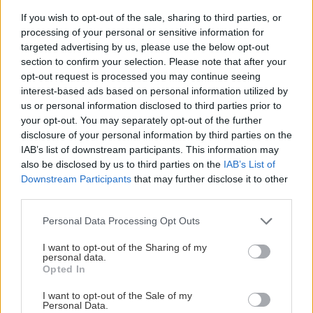
If you wish to opt-out of the sale, sharing to third parties, or
Orientačná cena: 5 kg – 199,20 €
processing of your personal or sensitive information for
targeted advertising by us, please use the below opt-out
section to confirm your selection. Please note that after your
www.pci-sk.sk
opt-out request is processed you may continue seeing
interest-based ads based on personal information utilized by
us or personal information disclosed to third parties prior to
your opt-out. You may separately opt-out of the further
disclosure of your personal information by third parties on the
IAB’s list of downstream participants. This information may
also be disclosed by us to third parties on the
IAB’s List of
Downstream Participants
that may further disclose it to other
third parties.
Please note that this website/app uses one or more Google
Personal Data Processing Opt Outs
services and may gather and store information including but
not limited to your visit or usage behaviour. You may click to
I want to opt-out of the Sharing of my
personal data.
grant or deny consent to Google and its third-party tags to
Opted In
use your data for below specified purposes in below Google
consent section.
I want to opt-out of the Sale of my
Personal Data.