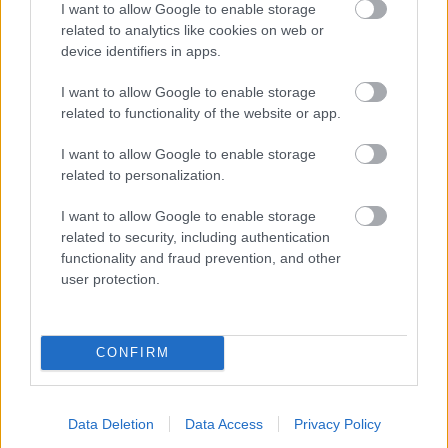
I want to allow Google to enable storage
Nanášanie: štetcom, valčekom alebo
related to analytics like cookies on web or
striekaním
device identifiers in apps.
I want to allow Google to enable storage
Balenie: plastové vedro, 4 a 15 l
related to functionality of the website or app.
I want to allow Google to enable storage
Orientačná cena: 4 l – 67,60 €, 15 l – 216,30 €
related to personalization.
I want to allow Google to enable storage
www.sanmarco.sk
related to security, including authentication
functionality and fraud prevention, and other
user protection.
CONFIRM
Data Deletion
Data Access
Privacy Policy