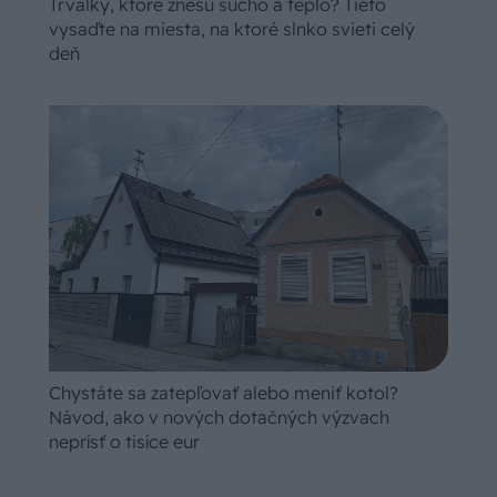
Trvalky, ktoré znesú sucho a teplo? Tieto
vysaďte na miesta, na ktoré slnko svieti celý
deň
Chystáte sa zatepľovať alebo meniť kotol?
Návod, ako v nových dotačných výzvach
neprísť o tisíce eur