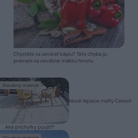
Chystáte sa zavárať kápiu? Táto chyba ju
premení na nevábne mäkkú hmotu
Stavebný materiál
Nové lepiace malty Ceresit
Aké príchytky použiť?
Stavebný materiál