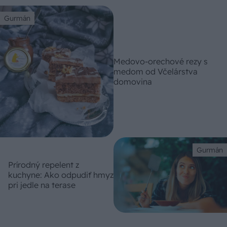
Gurmán
Medovo-orechové rezy s
medom od Včelárstva
domovina
Gurmán
Prírodný repelent z
kuchyne: Ako odpudiť hmyz
pri jedle na terase