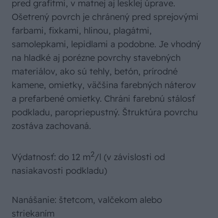
pred grafitmi, v matnej aj lesklej úprave.
Ošetrený povrch je chránený pred sprejovými
farbami, fixkami, hlinou, plagátmi,
samolepkami, lepidlami a podobne. Je vhodný
na hladké aj porézne povrchy stavebných
materiálov, ako sú tehly, betón, prírodné
kamene, omietky, väčšina farebných náterov
a prefarbené omietky. Chráni farebnú stálosť
podkladu, paropriepustný. Štruktúra povrchu
zostáva zachovaná.
2
Výdatnosť: do 12 m
/l (v závislosti od
nasiakavosti podkladu)
Nanášanie: štetcom, valčekom alebo
striekaním