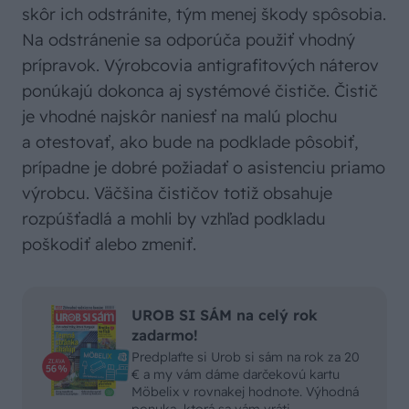
skôr ich odstránite, tým menej škody spôsobia.
Na odstránenie sa odporúča použiť vhodný
prípravok. Výrobcovia antigrafitových náterov
ponúkajú dokonca aj systémové čističe. Čistič
je vhodné najskôr naniesť na malú plochu
a otestovať, ako bude na podklade pôsobiť,
prípadne je dobré požiadať o asistenciu priamo
výrobcu. Väčšina čističov totiž obsahuje
rozpúšťadlá a mohli by vzhľad podkladu
poškodiť alebo zmeniť.
UROB SI SÁM na celý rok
zadarmo!
Predplaťte si Urob si sám na rok za 20
€ a my vám dáme darčekovú kartu
Möbelix v rovnakej hodnote. Výhodná
ponuka, ktorá sa vám vráti.