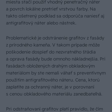
miesta stačí použiť vhodný penetračný náter
a povrch lokálne pretrieť vrstvou farby. Na
takto ošetrený podklad sa odporúča naniesť aj
antigrafitový náter alebo nástrek.
Problematické je odstránenie grafitov z fasády
z prírodného kameňa. V takom prípade môže
poškodenie dospieť do nezvratného štádia
a oprava fasády bude omnoho nákladnejšia. Pri
fasádach obložených drahým obkladovým
materiá­lom by ste nemali váhať s preventívnym
použitím antigrafitového náteru. Cena, ktorú
zaplatíte za ochranný náter, je v porovnaní
s cenou obkladového materiálu zanedbateľná.
Pri odstraňovaní grafitov platí pravidlo, že čím