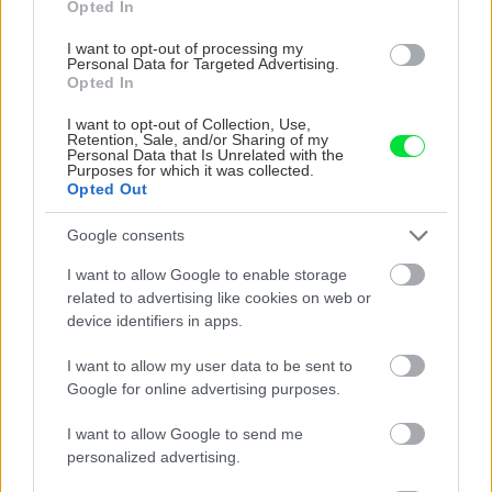
Opted In
I want to opt-out of processing my
Personal Data for Targeted Advertising.
Opted In
Isograff
I want to opt-out of Collection, Use,
Retention, Sale, and/or Sharing of my
Ochranný vodouriediteľný difúzny prípravok na
Personal Data that Is Unrelated with the
Purposes for which it was collected.
ochranu tehál, kameňa, mramoru, žuly,
Opted Out
minerálnych podkladov a pod. pred grafitmi,
Google consents
s efektom katodickej ochrany. Bez obsahu
I want to allow Google to enable storage
rozpúšťadiel klasifikovaných ako zdraviu
related to advertising like cookies on web or
nebezpečné alebo zaťažujúce životné
device identifiers in apps.
prostredie.
I want to allow my user data to be sent to
Google for online advertising purposes.
2
Výdatnosť: 7 až 8 m
/l (hladké, stredne
I want to allow Google to send me
nasiakavé podklady)
personalized advertising.