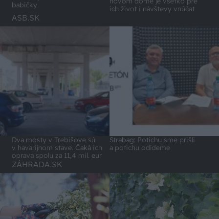
novom dome je všetko pre
babičky
ich život i návštevy vnúčat
ASB.SK
Dva mosty v Trebišove sú
Strabag: Potichu sme prišli
v havarijnom stave. Čaká ich
a potichu odídeme
oprava spolu za 11,4 mil. eur
ZÁHRADA.SK