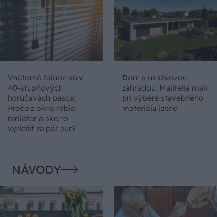
Vnútorné žalúzie sú v
Dom s ukážkovou
40-stupňových
záhradou: Majitelia mali
horúčavách pasca:
pri výbere stavebného
Prečo z okna robia
materiálu jasno
radiátor a ako to
vyriešiť za pár eur?
NÁVODY