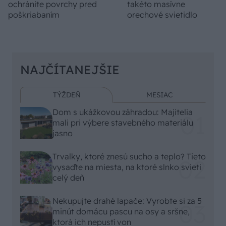
ochránite povrchy pred
takéto masívne
poškriabaním
orechové svietidlo
NAJČÍTANEJŠIE
TÝŽDEŇ
MESIAC
Dom s ukážkovou záhradou: Majitelia
mali pri výbere stavebného materiálu
jasno
Trvalky, ktoré znesú sucho a teplo? Tieto
vysaďte na miesta, na ktoré slnko svieti
celý deň
Nekupujte drahé lapače: Vyrobte si za 5
minút domácu pascu na osy a sršne,
ktorá ich nepustí von