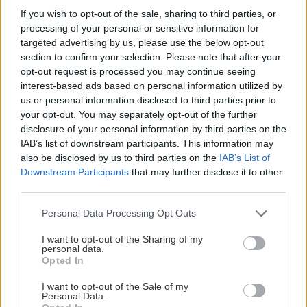
If you wish to opt-out of the sale, sharing to third parties, or
processing of your personal or sensitive information for
targeted advertising by us, please use the below opt-out
section to confirm your selection. Please note that after your
opt-out request is processed you may continue seeing
VIDEO
interest-based ads based on personal information utilized by
us or personal information disclosed to third parties prior to
your opt-out. You may separately opt-out of the further
disclosure of your personal information by third parties on the
IAB’s list of downstream participants. This information may
also be disclosed by us to third parties on the
IAB’s List of
Downstream Participants
that may further disclose it to other
third parties.
Please note that this website/app uses one or more Google
Personal Data Processing Opt Outs
services and may gather and store information including but
not limited to your visit or usage behaviour. You may click to
I want to opt-out of the Sharing of my
personal data.
Chcete dominantu interiéru,
Prečo klasická iz
grant or deny consent to Google and its third-party tags to
Opted In
ktorá pritiahne pohľady?
potrubia v mrazo
use your data for below specified purposes in below Google
consent section.
Vyrobte si takéto masívne
ako to vyriešiť r
I want to opt-out of the Sale of my
Personal Data.
orechové svietidlo