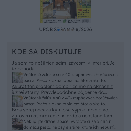
UROB SI SÁM 7-8/2026
KDE SA DISKUTUJE
Ja som to riešil tieniacimi závesmi v interieri.Je
to pohoda.
Vnútorné žalúzie sú v 40-stupňových horúčavách
pasca: Prečo z okna robia radiátor a ako to
Akurát ten problém doma riešime na oknách z
vyriešiť za pár eur?
južnej strany. Pravdepodobne pôjdeme do
vonkajšieho tienenia na spôsob markízy
Vnútorné žalúzie sú v 40-stupňových horúčavách
250x150cm. Čínsky predajcovia idú okolo 100
pasca: Prečo z okna robia radiátor a ako to
eur kus.
Bros sprej necaka kym osa vypije moje pivo.
vyriešiť za pár eur?
Zaroven nasmrdi cele hniezdo a neostane tam
nic zive. Vasa pasca naucinke moc efektivne.
Nekupujte drahé lapače: Vyrobte si za 5 minút
Skor pritiahne slimaky
domácu pascu na osy a sršne, ktorá ich nepustí