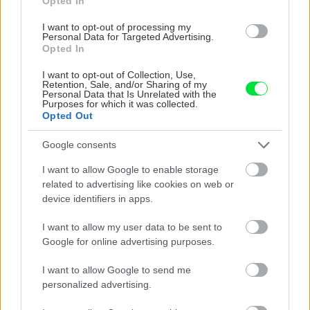
Opted In
I want to opt-out of processing my
Personal Data for Targeted Advertising.
Opted In
ZÁHRADA
I want to opt-out of Collection, Use,
Retention, Sale, and/or Sharing of my
Personal Data that Is Unrelated with the
Purposes for which it was collected.
Opted Out
Google consents
I want to allow Google to enable storage
related to advertising like cookies on web or
device identifiers in apps.
Trvalky, ktoré znesú
Nemusí to byť len
sucho a teplo? Tieto
levanduľa! 7 fialových
I want to allow my user data to be sent to
vysaďte na miesta, na
krások, ktoré rozžiaria
Google for online advertising purposes.
ktoré slnko svieti celý
vašu záhradu
deň
I want to allow Google to send me
personalized advertising.