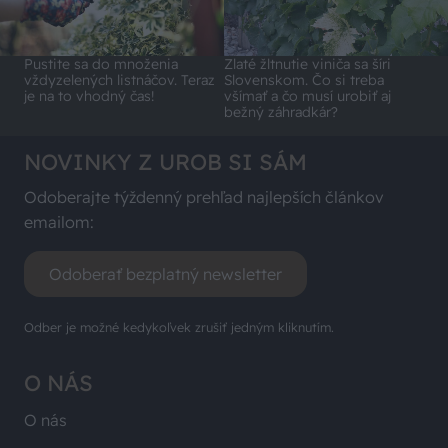
Pustite sa do množenia
Zlaté žltnutie viniča sa šíri
vždyzelených listnáčov. Teraz
Slovenskom. Čo si treba
je na to vhodný čas!
všímať a čo musí urobiť aj
bežný záhradkár?
NOVINKY Z UROB SI SÁM
Odoberajte týždenný prehľad najlepších článkov
emailom:
Odoberať bezplatný newsletter
Odber je možné kedykoľvek zrušiť jedným kliknutím.
O NÁS
O nás