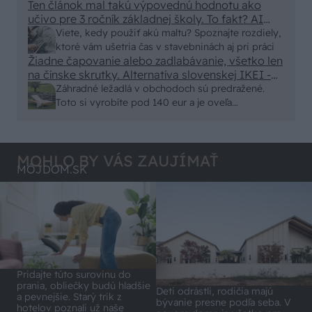
Ten článok mal takú výpovednú hodnotu ako
von
učivo pre 3 ročník základnej školy. To fakt? AI
alebo nejaka kniha z VŠ? Dnešné rychlotvrdnuce
Viete, kedy použiť akú maltu? Spoznajte rozdiely,
malty - pevnosť 40 Mpa a doba schnutia tak 15
ktoré vám ušetria čas v stavebninách aj pri práci
minut , k tomu vodotesné s kryštálikou. A rozdiel
Žiadne čapovanie alebo zadlabávanie, všetko len
na čínske skrutky. Alternatíva slovenskej IKEI -
- schnutie a zretie. Nič?
čo sa týka pevnosti. Autor si nedal veľa námahy s
Záhradné ležadlá v obchodoch sú predražené.
remeselným spracovaním, škoda. No lepšie než
Toto si vyrobíte pod 140 eur a je oveľa
ten odpad z DTD predávaný v Kauflande alebo
pohodlnejšie!
Lídli.
MOHLO BY VÁS ZAUJÍMAŤ
MÔJDOM.SK
Pridajte túto surovinu do
prania, obliečky budú hladšie
Deti odrástli, rodičia majú
a pevnejšie. Starý trik z
bývanie presne podľa seba. V
hotelov poznali už naše