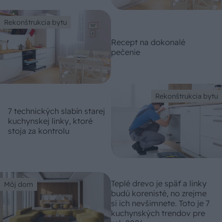
Rekonštrukcia bytu
Recept na dokonalé
pečenie
Rekonštrukcia bytu
7 technických slabín starej
kuchynskej linky, ktoré
stoja za kontrolu
Teplé drevo je späť a linky
Môj dom
budú korenisté, no zrejme
si ich nevšimnete. Toto je 7
kuchynských trendov pre