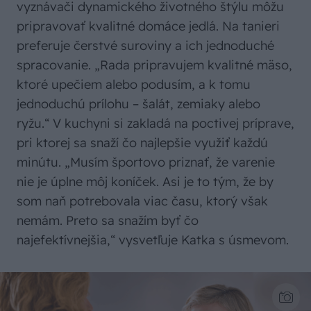
vyznávači dynamického životného štýlu môžu
pripravovať kvalitné domáce jedlá. Na tanieri
preferuje čerstvé suroviny a ich jednoduché
spracovanie. „Rada pripravujem kvalitné mäso,
ktoré upečiem alebo podusím, a k tomu
jednoduchú prílohu – šalát, zemiaky alebo
ryžu.“ V kuchyni si zakladá na poctivej príprave,
pri ktorej sa snaží čo najlepšie využiť každú
minútu. „Musím športovo priznať, že varenie
nie je úplne môj koníček. Asi je to tým, že by
som naň potrebovala viac času, ktorý však
nemám. Preto sa snažím byť čo
najefektívnejšia,“ vysvetľuje Katka s úsmevom.