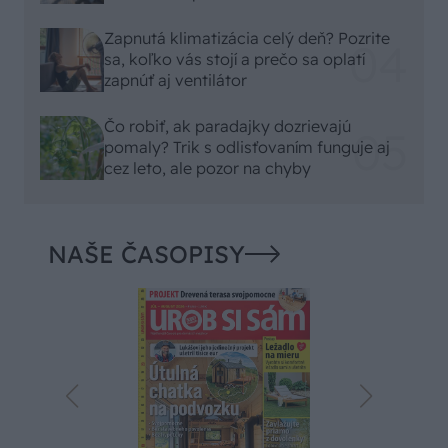
Zapnutá klimatizácia celý deň? Pozrite
sa, koľko vás stojí a prečo sa oplatí
zapnúť aj ventilátor
Čo robiť, ak paradajky dozrievajú
pomaly? Trik s odlisťovaním funguje aj
cez leto, ale pozor na chyby
NAŠE ČASOPISY