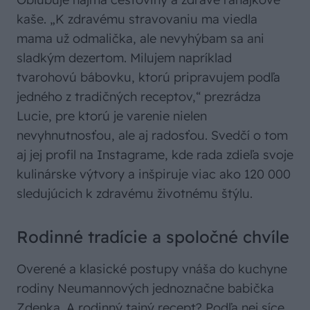
kaše. „K zdravému stravovaniu ma viedla
mama už odmalička, ale nevyhýbam sa ani
sladkým dezertom. Milujem napríklad
tvarohovú bábovku, ktorú pripravujem podľa
jedného z tradičných receptov,“ prezrádza
Lucie, pre ktorú je varenie nielen
nevyhnutnosťou, ale aj radosťou. Svedčí o tom
aj jej profil na Instagrame, kde rada zdieľa svoje
kulinárske výtvory a inšpiruje viac ako 120 000
sledujúcich k zdravému životnému štýlu.
Rodinné tradície a spoločné chvíle
Overené a klasické postupy vnáša do kuchyne
rodiny Neumannových jednoznačne babička
Zdenka. A rodinný tajný recept? Podľa nej síce