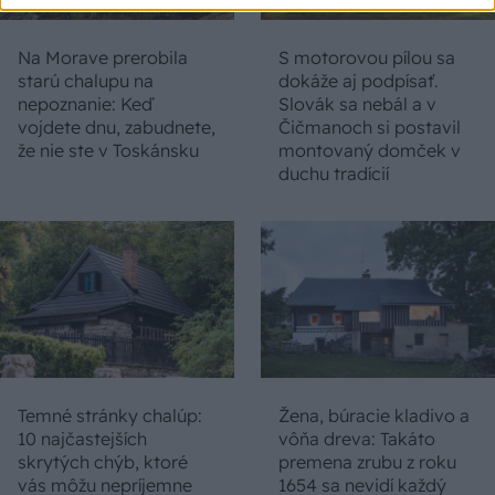
Na Morave prerobila
S motorovou pílou sa
starú chalupu na
dokáže aj podpísať.
nepoznanie: Keď
Slovák sa nebál a v
vojdete dnu, zabudnete,
Čičmanoch si postavil
že nie ste v Toskánsku
montovaný domček v
duchu tradícií
Temné stránky chalúp:
Žena, búracie kladivo a
10 najčastejších
vôňa dreva: Takáto
skrytých chýb, ktoré
premena zrubu z roku
vás môžu nepríjemne
1654 sa nevidí každý