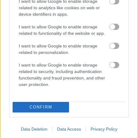
I want to allow Google to enable storage
related to analytics like cookies on web or
device identifiers in apps.
I want to allow Google to enable storage
related to functionality of the website or app.
Môže aspirín zachrániť
Júlový reštart uhoriek
I want to allow Google to enable storage
ochabnuté izbové
nakladačiek: Ako ich
related to personalization.
rastliny? Pravda vás
podporiť k druhej vlne
možno prekvapí
kvitnutia?
I want to allow Google to enable storage
related to security, including authentication
functionality and fraud prevention, and other
user protection.
CHALUPA
CONFIRM
Data Deletion
Data Access
Privacy Policy