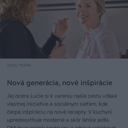
Zdroj: MORA
Nová generácia, nové inšpirácie
Jej dcéra Lucie si k vareniu našla cestu vďaka
vlastnej iniciatíve a sociálnym sieťam, kde
čerpá inšpiráciu na nové recepty. V kuchyni
uprednostňuje moderné a skôr ľahšie jedlá.
Obľubuje najmä cestoviny a zdravé raňajkové