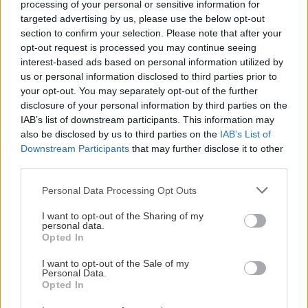
processing of your personal or sensitive information for
targeted advertising by us, please use the below opt-out
Doplnky a dekorácie
section to confirm your selection. Please note that after your
Ako sušiť pomaranče na
vianočné ozdoby a
opt-out request is processed you may continue seeing
dekorácie? Čo všetko si z
interest-based ads based on personal information utilized by
nich môžete vytvoriť?
us or personal information disclosed to third parties prior to
your opt-out. You may separately opt-out of the further
disclosure of your personal information by third parties on the
IAB’s list of downstream participants. This information may
Aktuality
also be disclosed by us to third parties on the
IAB’s List of
Novembrový Môj dom už v
Downstream Participants
that may further disclose it to other
predaji s darčekom
third parties.
zadarmo
Please note that this website/app uses one or more Google
Personal Data Processing Opt Outs
services and may gather and store information including but
not limited to your visit or usage behaviour. You may click to
I want to opt-out of the Sharing of my
personal data.
Aktuality
grant or deny consent to Google and its third-party tags to
Opted In
use your data for below specified purposes in below Google
Vlastné originálne vianočné
consent section.
I want to opt-out of the Sale of my
dekorácie rýchlo a ľahko
Personal Data.
Opted In