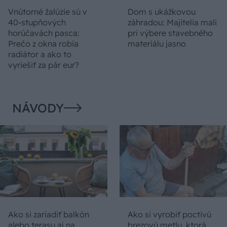
Vnútorné žalúzie sú v
Dom s ukážkovou
40-stupňových
záhradou: Majitelia mali
horúčavách pasca:
pri výbere stavebného
Prečo z okna robia
materiálu jasno
radiátor a ako to
vyriešiť za pár eur?
NÁVODY
Ako si zariadiť balkón
Ako si vyrobiť poctivú
alebo terasu aj na
brezovú metlu, ktorá