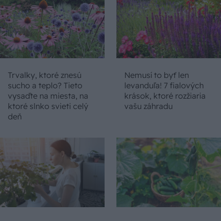
Trvalky, ktoré znesú
Nemusí to byť len
sucho a teplo? Tieto
levanduľa! 7 fialových
vysaďte na miesta, na
krások, ktoré rozžiaria
ktoré slnko svieti celý
vašu záhradu
deň