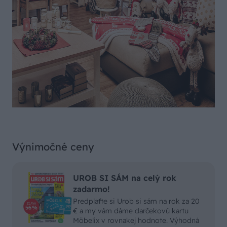
Výnimočné ceny
UROB SI SÁM na celý rok
zadarmo!
Predplaťte si Urob si sám na rok za 20
€ a my vám dáme darčekovú kartu
Möbelix v rovnakej hodnote. Výhodná