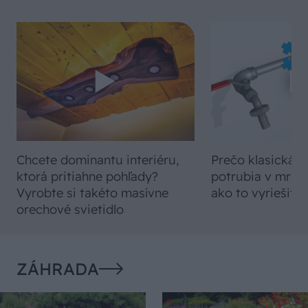
Chcete dominantu interiéru,
Prečo klasická iz
ktorá pritiahne pohľady?
potrubia v mrazo
Vyrobte si takéto masívne
ako to vyriešiť r
orechové svietidlo
ZÁHRADA