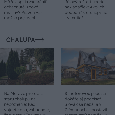
Môže aspirín zachrániť
Júlový reštart uhoriek
ochabnuté izbové
nakladačiek: Ako ich
rastliny? Pravda vás
podporiť k druhej vlne
možno prekvapí
kvitnutia?
CHALUPA
Na Morave prerobila
S motorovou pílou sa
starú chalupu na
dokáže aj podpísať.
nepoznanie: Keď
Slovák sa nebál a v
vojdete dnu, zabudnete,
Čičmanoch si postavil
že nie ste v Toskánsku
montovaný domček v