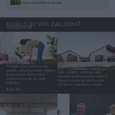
vlky sú neproduktívne , nie je pravda. Aj vlky je
ktorý rozhodne o úrode
možné použiť pri formovaní koruny a budú rodiť.
MOHLO BY VÁS ZAUJÍMAŤ
MÔJDOM.SK
Pridajte túto surovinu do
prania, obliečky budú hladšie
Deti odrástli, rodičia majú
a pevnejšie. Starý trik z
bývanie presne podľa seba. V
hotelov poznali už naše
novom dome je všetko pre
babičky
ich život i návštevy vnúčat
ASB.SK