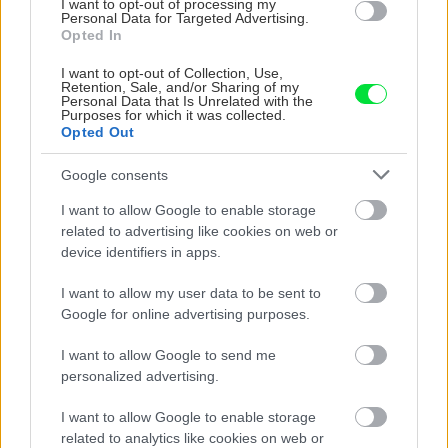
I want to opt-out of processing my
Personal Data for Targeted Advertising.
Aktuality
Opted In
I want to opt-out of Collection, Use,
Trendy tohoročných Vianoc
Retention, Sale, and/or Sharing of my
Personal Data that Is Unrelated with the
Purposes for which it was collected.
Opted Out
Google consents
Môj dom
I want to allow Google to enable storage
Vianočná ruža nie je všetko!
related to advertising like cookies on web or
Týchto 5 izbových rastlín
device identifiers in apps.
vám skrášli interiér a kvitne
práve na Vianoce
I want to allow my user data to be sent to
Google for online advertising purposes.
Žinylkové ozdoby,
Môj dom
štolverky a svetielka v
I want to allow Google to send me
tvare muchotrávok. Takto
personalized advertising.
sme zdobili vianočné
stromčeky za čias
I want to allow Google to enable storage
socializmu!
related to analytics like cookies on web or