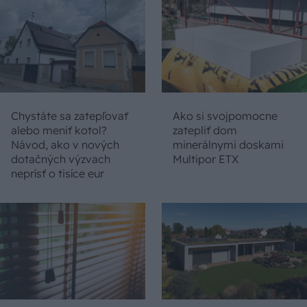
Chystáte sa zatepľovať
Ako si svojpomocne
alebo meniť kotol?
zatepliť dom
Návod, ako v nových
minerálnymi doskami
dotačných výzvach
Multipor ETX
neprísť o tisíce eur