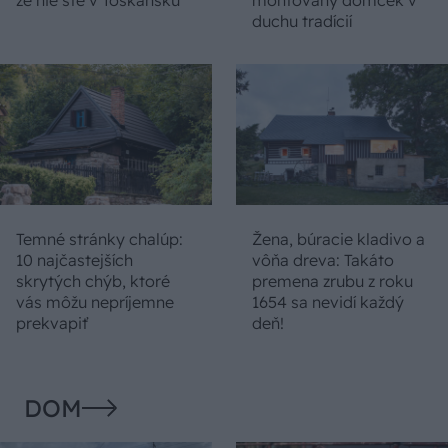
duchu tradícií
Temné stránky chalúp:
Žena, búracie kladivo a
10 najčastejších
vôňa dreva: Takáto
skrytých chýb, ktoré
premena zrubu z roku
vás môžu nepríjemne
1654 sa nevidí každý
prekvapiť
deň!
DOM