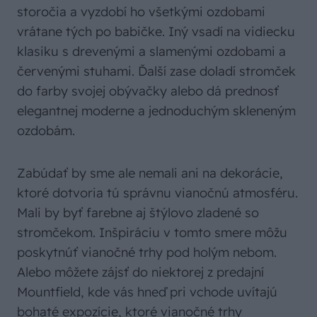
storočia a vyzdobí ho všetkými ozdobami
vrátane tých po babičke. Iný vsadí na vidiecku
klasiku s drevenými a slamenými ozdobami a
červenými stuhami. Ďalší zase doladí stromček
do farby svojej obývačky alebo dá prednosť
elegantnej moderne a jednoduchým skleneným
ozdobám.
Zabúdať by sme ale nemali ani na dekorácie,
ktoré dotvoria tú správnu vianočnú atmosféru.
Mali by byť farebne aj štýlovo zladené so
stromčekom. Inšpiráciu v tomto smere môžu
poskytnúť vianočné trhy pod holým nebom.
Alebo môžete zájsť do niektorej z predajní
Mountfield, kde vás hneď pri vchode uvítajú
bohaté expozície, ktoré vianočné trhy