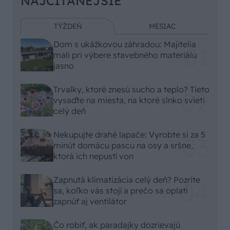
NAJČÍTANEJŠIE
TÝŽDEŇ
MESIAC
Dom s ukážkovou záhradou: Majitelia
mali pri výbere stavebného materiálu
jasno
Trvalky, ktoré znesú sucho a teplo? Tieto
vysaďte na miesta, na ktoré slnko svieti
celý deň
Nekupujte drahé lapače: Vyrobte si za 5
minút domácu pascu na osy a sršne,
ktorá ich nepustí von
Zapnutá klimatizácia celý deň? Pozrite
sa, koľko vás stojí a prečo sa oplatí
zapnúť aj ventilátor
Čo robiť, ak paradajky dozrievajú