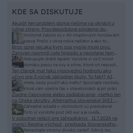
KDE SA DISKUTUJE
Akurát ten problém doma riešime na oknách z
južnej strany. Pravdepodobne pôjdeme do
vonkajšieho tienenia na spôsob markízy
Vnútorné žalúzie sú v 40-stupňových horúčavách
250x150cm. Čínsky predajcovia idú okolo 100
pasca: Prečo z okna robia radiátor a ako to
eur kus.
Bros sprej necaka kym osa vypije moje pivo.
vyriešiť za pár eur?
Zaroven nasmrdi cele hniezdo a neostane tam
nic zive. Vasa pasca naucinke moc efektivne.
Nekupujte drahé lapače: Vyrobte si za 5 minút
Skor pritiahne slimaky
domácu pascu na osy a sršne, ktorá ich nepustí
Ten článok mal takú výpovednú hodnotu ako
von
učivo pre 3 ročník základnej školy. To fakt? AI
alebo nejaka kniha z VŠ? Dnešné rychlotvrdnuce
Viete, kedy použiť akú maltu? Spoznajte rozdiely,
malty - pevnosť 40 Mpa a doba schnutia tak 15
ktoré vám ušetria čas v stavebninách aj pri práci
minut , k tomu vodotesné s kryštálikou. A rozdiel
Žiadne čapovanie alebo zadlabávanie, všetko len
na čínske skrutky. Alternatíva slovenskej IKEI -
- schnutie a zretie. Nič?
čo sa týka pevnosti. Autor si nedal veľa námahy s
Záhradné ležadlá v obchodoch sú predražené.
remeselným spracovaním, škoda. No lepšie než
Toto si vyrobíte pod 140 eur a je oveľa
ten odpad z DTD predávaný v Kauflande alebo
V sobotnej relácii pre záhradkárov , 11.7.2026 na
pohodlnejšie!
Lídli.
stanici Regina-východ , predseda Slovenského
zväzu záhradkárov pán Jakubech tvrdil, že to, že
Nenechajte stromy divoko zarásť! Júlový rez,