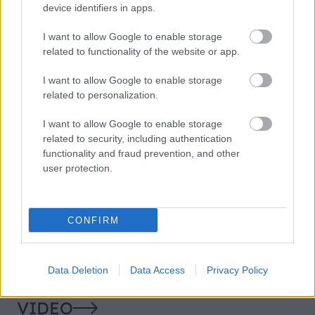
Môj dom
device identifiers in apps.
Poznáte týchto 8 trikov na
uskladnenie vianočných
I want to allow Google to enable storage
dekorácií? Najbližšie
related to functionality of the website or app.
sviatky si s nimi ušetríte
množstvo starostí
I want to allow Google to enable storage
related to personalization.
Môj dom
Naozaj máte domácnosť v
I want to allow Google to enable storage
bezpečí? Týchto 7 vecí by
related to security, including authentication
ste pred Vianocami mali
functionality and fraud prevention, and other
skontrolovať
user protection.
CONFIRM
KOMENTÁRE
Pridať
komentár
Data Deletion
Data Access
Privacy Policy
VIDEO