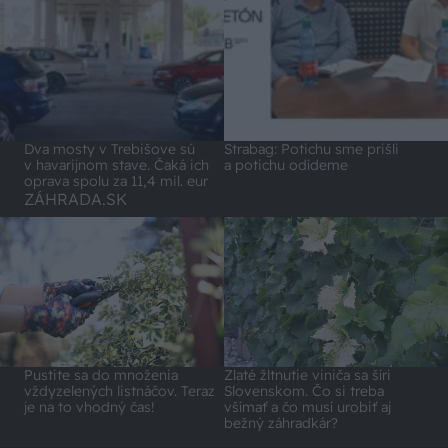
Dva mosty v Trebišove sú
Strabag: Potichu sme prišli
v havarijnom stave. Čaká ich
a potichu odídeme
oprava spolu za 11,4 mil. eur
ZÁHRADA.SK
Pustite sa do množenia
Zlaté žltnutie viniča sa šíri
vždyzelených listnáčov. Teraz
Slovenskom. Čo si treba
je na to vhodný čas!
všímať a čo musí urobiť aj
bežný záhradkár?