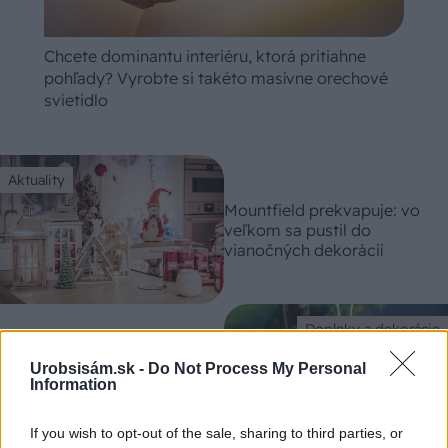
Chcete dominantu interiéru, ktorá pritiahne
pohľady? Vyrobte si takéto masívne orechové
svietidlo
Aktuality
Mountfield prekvapuje: vo
veľkom sa pustil do
vianočných dekorácií
Doplnky a dekorácie
Ako si vyrobiť lacné a
Urobsisám.sk -
Do Not Process My Personal
Information
pekné vianočné ozdoby
If you wish to opt-out of the sale, sharing to third parties, or