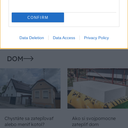
Temné stránky chalúp:
Žena, búracie kladivo a
10 najčastejších
vôňa dreva: Takáto
CONFIRM
skrytých chýb, ktoré
premena zrubu z roku
vás môžu nepríjemne
1654 sa nevidí každý
prekvapiť
deň!
Data Deletion
Data Access
Privacy Policy
DOM
Chystáte sa zatepľovať
Ako si svojpomocne
alebo meniť kotol?
zatepliť dom