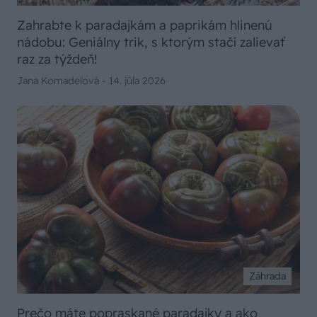
Zahrabte k paradajkám a paprikám hlinenú
nádobu: Geniálny trik, s ktorým stačí zalievať
raz za týždeň!
Jana Komadelová -
14. júla 2026
Záhrada
Prečo máte popraskané paradajky a ako