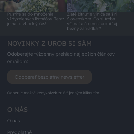
Pustite sa do množenia
Zlaté žltnutie viniča sa šíri
vždyzelených listnáčov. Teraz
Slovenskom. Čo si treba
je na to vhodný čas!
všímať a čo musí urobiť aj
bežný záhradkár?
NOVINKY Z UROB SI SÁM
Odoberajte týždenný prehľad najlepších článkov
emailom:
Odoberať bezplatný newsletter
Odber je možné kedykoľvek zrušiť jedným kliknutím.
O NÁS
O nás
Predplatné