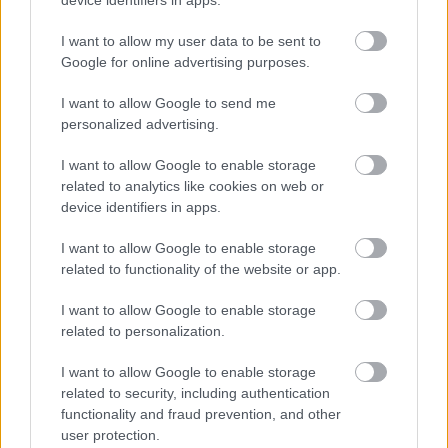
device identifiers in apps.
I want to allow my user data to be sent to
Google for online advertising purposes.
I want to allow Google to send me
personalized advertising.
Na Morave prerobila
S motorovou pílou sa
I want to allow Google to enable storage
starú chalupu na
dokáže aj podpísať.
related to analytics like cookies on web or
nepoznanie: Keď
Slovák sa nebál a v
device identifiers in apps.
vojdete dnu, zabudnete,
Čičmanoch si postavil
že nie ste v Toskánsku
montovaný domček v
I want to allow Google to enable storage
duchu tradícií
related to functionality of the website or app.
I want to allow Google to enable storage
related to personalization.
I want to allow Google to enable storage
related to security, including authentication
functionality and fraud prevention, and other
user protection.