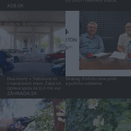
ich život i návštevy vnúčat
ASB.SK
Dva mosty v Trebišove sú
Strabag: Potichu sme prišli
v havarijnom stave. Čaká ich
a potichu odídeme
oprava spolu za 11,4 mil. eur
ZÁHRADA.SK