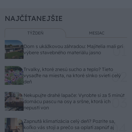
NAJČÍTANEJŠIE
TÝŽDEŇ
MESIAC
Dom s ukážkovou záhradou: Majitelia mali pri
výbere stavebného materiálu jasno
Trvalky, ktoré znesú sucho a teplo? Tieto
vysaďte na miesta, na ktoré slnko svieti celý
deň
Nekupujte drahé lapače: Vyrobte si za 5 minút
domácu pascu na osy a sršne, ktorá ich
nepustí von
Zapnutá klimatizácia celý deň? Pozrite sa,
koľko vás stojí a prečo sa oplatí zapnúť aj