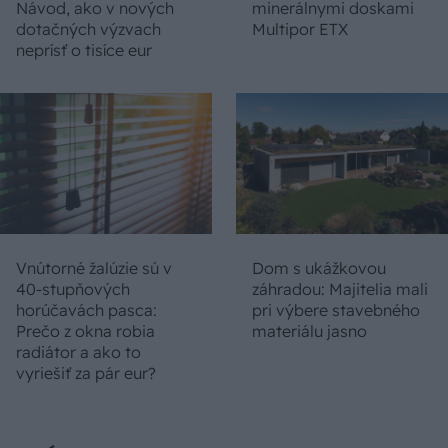
Návod, ako v nových
minerálnymi doskami
dotačných výzvach
Multipor ETX
neprísť o tisíce eur
Vnútorné žalúzie sú v
Dom s ukážkovou
40-stupňových
záhradou: Majitelia mali
horúčavách pasca:
pri výbere stavebného
Prečo z okna robia
materiálu jasno
radiátor a ako to
vyriešiť za pár eur?