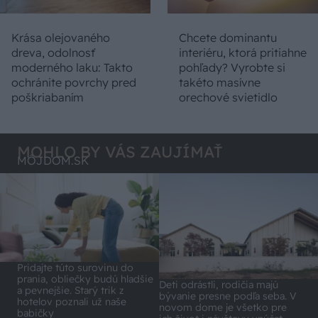
Krása olejovaného
Chcete dominantu
dreva, odolnosť
interiéru, ktorá pritiahne
moderného laku: Takto
pohľady? Vyrobte si
ochránite povrchy pred
takéto masívne
poškriabaním
orechové svietidlo
MOHLO BY VÁS ZAUJÍMAŤ
MÔJDOM.SK
Pridajte túto surovinu do
prania, obliečky budú hladšie
Deti odrástli, rodičia majú
a pevnejšie. Starý trik z
bývanie presne podľa seba. V
hotelov poznali už naše
novom dome je všetko pre
babičky