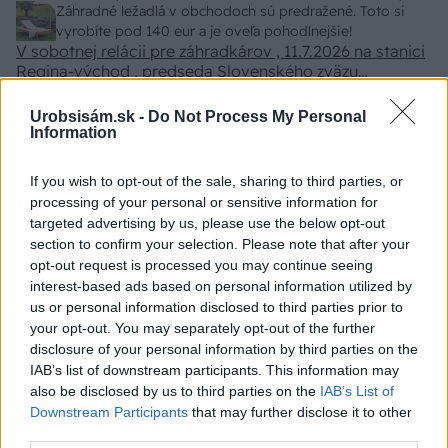
pevnosti. Autor si nedal veľa námahy s remeselným
Záhradné ležadlá v obchodoch sú predražené. Toto si
spracovaním, škoda. No lepšie než ten odpad z DTD
vyrobíte pod 140 eur a je oveľa pohodlnejšie!
predávaný v Kauflande alebo Lídli.
V sobotnej relácii pre záhradkárov , 11.7.2026 na stanici
Regina-východ , predseda Slovenského zväzu
záhradkárov pán Jakubech tvrdil, že to, že vlky sú
Nenechajte stromy divoko zarásť! Júlový rez, ktorý
neproduktívne , nie je pravda. Aj vlky je možné použiť
rozhodne o úrode
Urobsisám.sk -
Do Not Process My Personal
pri formovaní koruny a budú rodiť.
Information
ZÁHRADA
If you wish to opt-out of the sale, sharing to third parties, or
processing of your personal or sensitive information for
targeted advertising by us, please use the below opt-out
section to confirm your selection. Please note that after your
opt-out request is processed you may continue seeing
interest-based ads based on personal information utilized by
us or personal information disclosed to third parties prior to
your opt-out. You may separately opt-out of the further
disclosure of your personal information by third parties on the
IAB’s list of downstream participants. This information may
also be disclosed by us to third parties on the
IAB’s List of
Trvalky, ktoré znesú
Nemusí to byť len
Downstream Participants
that may further disclose it to other
sucho a teplo? Tieto
levanduľa! 7 fialových
third parties.
vysaďte na miesta, na
krások, ktoré rozžiaria