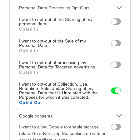
ktoré slnko svieti celý
vašu záhradu
Please note that this website/app uses one or more Google
Personal Data Processing Opt Outs
deň
services and may gather and store information including but
not limited to your visit or usage behaviour. You may click to
I want to opt-out of the Sharing of my
personal data.
grant or deny consent to Google and its third-party tags to
Opted In
use your data for below specified purposes in below Google
consent section.
I want to opt-out of the Sale of my
Personal Data.
Opted In
I want to opt-out of processing my
Personal Data for Targeted Advertising.
Opted In
Môže aspirín zachrániť
Júlový reštart uhoriek
I want to opt-out of Collection, Use,
ochabnuté izbové
nakladačiek: Ako ich
Retention, Sale, and/or Sharing of my
rastliny? Pravda vás
podporiť k druhej vlne
Personal Data that Is Unrelated with the
Purposes for which it was collected.
možno prekvapí
kvitnutia?
Opted Out
Google consents
CHALUPA
I want to allow Google to enable storage
related to advertising like cookies on web or