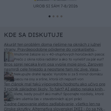
UROB SI SÁM 7-8/2026
KDE SA DISKUTUJE
Akurát ten problém doma riešime na oknách z južnej
strany. Pravdepodobne pôjdeme do vonkajšieho
tienenia na spôsob markízy 250x150cm. Čínsky
Vnútorné žalúzie sú v 40-stupňových horúčavách pasca:
predajcovia idú okolo 100 eur kus.
Prečo z okna robia radiátor a ako to vyriešiť za pár eur?
Bros sprej necaka kym osa vypije moje pivo. Zaroven
nasmrdi cele hniezdo a neostane tam nic zive. Vasa
pasca naucinke moc efektivne. Skor pritiahne slimaky
Nekupujte drahé lapače: Vyrobte si za 5 minút domácu
pascu na osy a sršne, ktorá ich nepustí von
Ten článok mal takú výpovednú hodnotu ako učivo pre
3 ročník základnej školy. To fakt? AI alebo nejaka kniha
z VŠ? Dnešné rychlotvrdnuce malty - pevnosť 40 Mpa a
Viete, kedy použiť akú maltu? Spoznajte rozdiely, ktoré
doba schnutia tak 15 minut , k tomu vodotesné s
vám ušetria čas v stavebninách aj pri práci
Žiadne čapovanie alebo zadlabávanie, všetko len na
kryštálikou. A rozdiel - schnutie a zretie. Nič?
čínske skrutky. Alternatíva slovenskej IKEI - čo sa týka