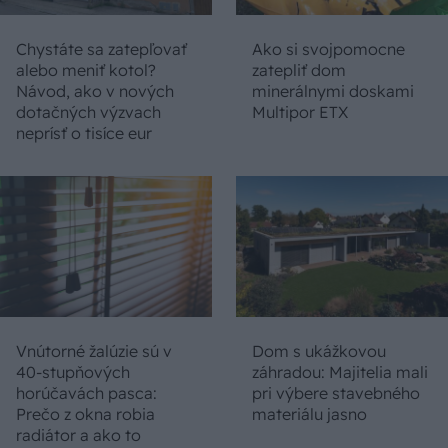
Chystáte sa zatepľovať
Ako si svojpomocne
alebo meniť kotol?
zatepliť dom
Návod, ako v nových
minerálnymi doskami
dotačných výzvach
Multipor ETX
neprísť o tisíce eur
Vnútorné žalúzie sú v
Dom s ukážkovou
40-stupňových
záhradou: Majitelia mali
horúčavách pasca:
pri výbere stavebného
Prečo z okna robia
materiálu jasno
radiátor a ako to