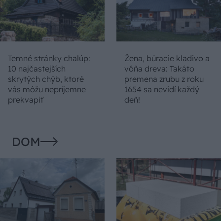
Temné stránky chalúp:
Žena, búracie kladivo a
10 najčastejších
vôňa dreva: Takáto
skrytých chýb, ktoré
premena zrubu z roku
vás môžu nepríjemne
1654 sa nevidí každý
prekvapiť
deň!
DOM