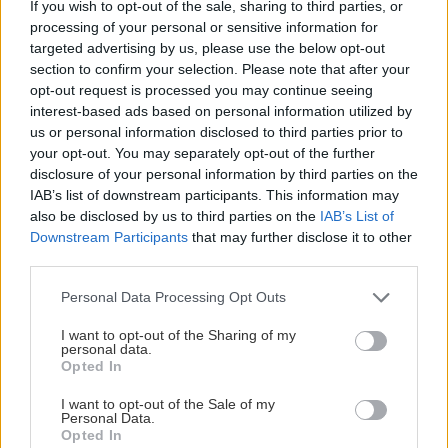
If you wish to opt-out of the sale, sharing to third parties, or
z VŠ? Dnešné rychlotvrdnuce malty - pevnosť 40 Mpa a
Viete, kedy použiť akú maltu? Spoznajte rozdiely, ktoré
processing of your personal or sensitive information for
doba schnutia tak 15 minut , k tomu vodotesné s
vám ušetria čas v stavebninách aj pri práci
targeted advertising by us, please use the below opt-out
Žiadne čapovanie alebo zadlabávanie, všetko len na
kryštálikou. A rozdiel - schnutie a zretie. Nič?
section to confirm your selection. Please note that after your
čínske skrutky. Alternatíva slovenskej IKEI - čo sa týka
opt-out request is processed you may continue seeing
pevnosti. Autor si nedal veľa námahy s remeselným
Záhradné ležadlá v obchodoch sú predražené. Toto si
interest-based ads based on personal information utilized by
spracovaním, škoda. No lepšie než ten odpad z DTD
vyrobíte pod 140 eur a je oveľa pohodlnejšie!
us or personal information disclosed to third parties prior to
predávaný v Kauflande alebo Lídli.
V sobotnej relácii pre záhradkárov , 11.7.2026 na stanici
Regina-východ , predseda Slovenského zväzu
your opt-out. You may separately opt-out of the further
záhradkárov pán Jakubech tvrdil, že to, že vlky sú
Nenechajte stromy divoko zarásť! Júlový rez, ktorý
disclosure of your personal information by third parties on the
neproduktívne , nie je pravda. Aj vlky je možné použiť
rozhodne o úrode
IAB’s list of downstream participants. This information may
pri formovaní koruny a budú rodiť.
also be disclosed by us to third parties on the
IAB’s List of
Downstream Participants
that may further disclose it to other
third parties.
ZÁHRADA
Please note that this website/app uses one or more Google
Personal Data Processing Opt Outs
services and may gather and store information including but
not limited to your visit or usage behaviour. You may click to
I want to opt-out of the Sharing of my
personal data.
grant or deny consent to Google and its third-party tags to
Opted In
use your data for below specified purposes in below Google
consent section.
I want to opt-out of the Sale of my
Personal Data.
Opted In