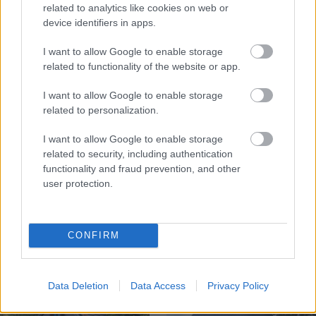
related to analytics like cookies on web or
CHALUPA
device identifiers in apps.
I want to allow Google to enable storage
related to functionality of the website or app.
I want to allow Google to enable storage
related to personalization.
I want to allow Google to enable storage
related to security, including authentication
functionality and fraud prevention, and other
Na Morave prerobila
S motorovou pílou sa
user protection.
starú chalupu na
dokáže aj podpísať.
nepoznanie: Keď
Slovák sa nebál a v
vojdete dnu, zabudnete,
Čičmanoch si postavil
že nie ste v Toskánsku
montovaný domček v
CONFIRM
duchu tradícií
Data Deletion
Data Access
Privacy Policy