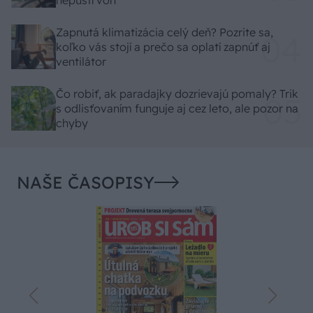
Zapnutá klimatizácia celý deň? Pozrite sa,
koľko vás stojí a prečo sa oplatí zapnúť aj
ventilátor
Čo robiť, ak paradajky dozrievajú pomaly? Trik
s odlisťovaním funguje aj cez leto, ale pozor na
chyby
NAŠE ČASOPISY