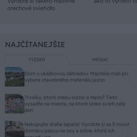
Vyrobte si takéto masívne
ako to vyriešiť r
orechové svietidlo
NAJČÍTANEJŠIE
TÝŽDEŇ
MESIAC
Dom s ukážkovou záhradou: Majitelia mali pri
výbere stavebného materiálu jasno
Trvalky, ktoré znesú sucho a teplo? Tieto
vysaďte na miesta, na ktoré slnko svieti celý
deň
Nekupujte drahé lapače: Vyrobte si za 5 minút
domácu pascu na osy a sršne, ktorá ich
nepustí von