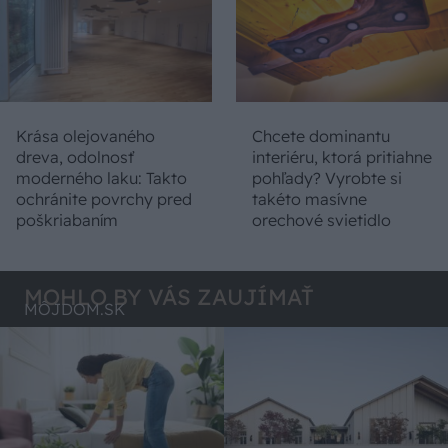
Krása olejovaného
Chcete dominantu
dreva, odolnosť
interiéru, ktorá pritiahne
moderného laku: Takto
pohľady? Vyrobte si
ochránite povrchy pred
takéto masívne
poškriabaním
orechové svietidlo
MOHLO BY VÁS ZAUJÍMAŤ
MÔJDOM.SK