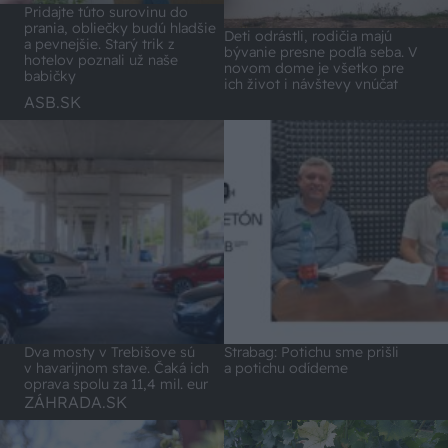
Pridajte túto surovinu do
prania, obliečky budú hladšie
Deti odrástli, rodičia majú
a pevnejšie. Starý trik z
bývanie presne podľa seba. V
hotelov poznali už naše
novom dome je všetko pre
babičky
ich život i návštevy vnúčat
ASB.SK
Dva mosty v Trebišove sú
Strabag: Potichu sme prišli
v havarijnom stave. Čaká ich
a potichu odídeme
oprava spolu za 11,4 mil. eur
ZÁHRADA.SK