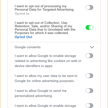
I want to opt-out of processing my
Trvalky, ktoré znesú
Nemusí to byť len
Personal Data for Targeted Advertising.
sucho a teplo? Tieto
levanduľa! 7 fialových
Opted In
vysaďte na miesta, na
krások, ktoré rozžiaria
ktoré slnko svieti celý
vašu záhradu
I want to opt-out of Collection, Use,
Retention, Sale, and/or Sharing of my
deň
Personal Data that Is Unrelated with the
Purposes for which it was collected.
Opted Out
Google consents
I want to allow Google to enable storage
related to advertising like cookies on web or
device identifiers in apps.
I want to allow my user data to be sent to
Môže aspirín zachrániť
Júlový reštart uhoriek
Google for online advertising purposes.
ochabnuté izbové
nakladačiek: Ako ich
rastliny? Pravda vás
podporiť k druhej vlne
I want to allow Google to send me
možno prekvapí
kvitnutia?
personalized advertising.
I want to allow Google to enable storage