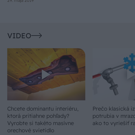
29. mája 2019
VIDEO
Chcete dominantu interiéru,
Prečo klasická iz
ktorá pritiahne pohľady?
potrubia v mrazo
Vyrobte si takéto masívne
ako to vyriešiť r
orechové svietidlo