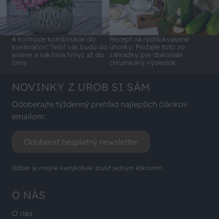
4 kvitnúce kombinácie do
Recept na rýchlokvasené
kvetináčov: Tešiť vás budú do
uhorky: Pridajte toto zo
jesene a nakŕmia hmyz až do
záhradky pre dokonale
zimy
chrumkavý výsledok
NOVINKY Z UROB SI SÁM
Odoberajte týždenný prehľad najlepších článkov
emailom:
Odoberať bezplatný newsletter
Odber je možné kedykoľvek zrušiť jedným kliknutím.
O NÁS
O nás