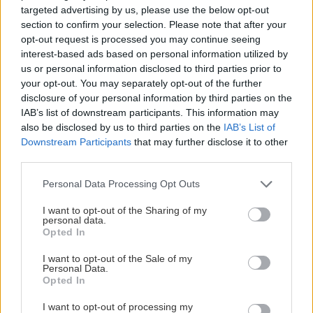
panašovanými listami,
sucho a teplo? Tieto
targeted advertising by us, please use the below opt-out
ktoré dodajú vášmu
vysaďte na miesta, na
section to confirm your selection. Please note that after your
záhonu celosezónny
ktoré slnko svieti celý
opt-out request is processed you may continue seeing
šmrnc
deň
interest-based ads based on personal information utilized by
us or personal information disclosed to third parties prior to
your opt-out. You may separately opt-out of the further
disclosure of your personal information by third parties on the
IAB’s list of downstream participants. This information may
also be disclosed by us to third parties on the
IAB’s List of
Downstream Participants
that may further disclose it to other
third parties.
Please note that this website/app uses one or more Google
Personal Data Processing Opt Outs
services and may gather and store information including but
Nemusí to byť len
Môže aspirín zachrániť
not limited to your visit or usage behaviour. You may click to
I want to opt-out of the Sharing of my
levanduľa! 7 fialových
ochabnuté izbové
personal data.
grant or deny consent to Google and its third-party tags to
krások, ktoré rozžiaria
rastliny? Pravda vás
Opted In
use your data for below specified purposes in below Google
vašu záhradu
možno prekvapí
consent section.
I want to opt-out of the Sale of my
Personal Data.
Opted In
CHALUPA
I want to opt-out of processing my