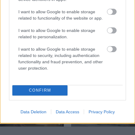
I want to allow Google to enable storage
related to functionality of the website or app.
Temné stránky chalúp:
Žena, búracie kladivo a
10 najčastejších
vôňa dreva: Takáto
I want to allow Google to enable storage
skrytých chýb, ktoré
premena zrubu z roku
related to personalization.
vás môžu nepríjemne
1654 sa nevidí každý
prekvapiť
deň!
I want to allow Google to enable storage
related to security, including authentication
functionality and fraud prevention, and other
user protection.
DOM
CONFIRM
Data Deletion
Data Access
Privacy Policy