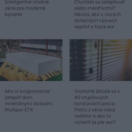
Inteligentné strešné
Chystáte sa zatepľovať
okná pre moderné
alebo meniť kotol?
bývanie
Návod, ako v nových
dotačných výzvach
neprísť o tisíce eur
Ako si svojpomocne
Vnútorné žalúzie sú v
zatepliť dom
40-stupňových
minerálnymi doskami
horúčavách pasca:
Multipor ETX
Prečo z okna robia
radiátor a ako to
vyriešiť za pár eur?