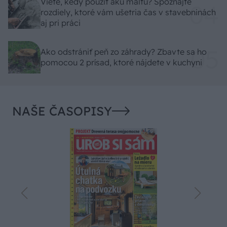
Viete, kedy použiť akú maltu? Spoznajte
rozdiely, ktoré vám ušetria čas v stavebninách
aj pri práci
Ako odstrániť peň zo záhrady? Zbavte sa ho
pomocou 2 prísad, ktoré nájdete v kuchyni
NAŠE ČASOPISY