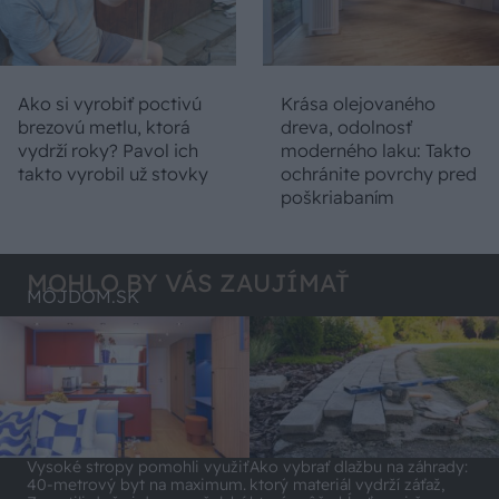
Ako si vyrobiť poctivú
Krása olejovaného
brezovú metlu, ktorá
dreva, odolnosť
vydrží roky? Pavol ich
moderného laku: Takto
takto vyrobil už stovky
ochránite povrchy pred
poškriabaním
MOHLO BY VÁS ZAUJÍMAŤ
MÔJDOM.SK
Vysoké stropy pomohli využiť
Ako vybrať dlažbu na záhrady:
40-metrový byt na maximum.
ktorý materiál vydrží záťaž,