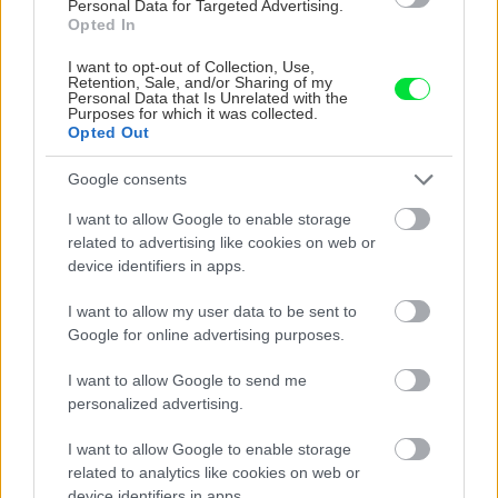
Personal Data for Targeted Advertising.
Opted In
I want to opt-out of Collection, Use,
Retention, Sale, and/or Sharing of my
Personal Data that Is Unrelated with the
Purposes for which it was collected.
Opted Out
Google consents
I want to allow Google to enable storage
Na Morave prerobila
S motorovou pílou sa
related to advertising like cookies on web or
starú chalupu na
dokáže aj podpísať.
device identifiers in apps.
nepoznanie: Keď
Slovák sa nebál a v
vojdete dnu, zabudnete,
Čičmanoch si postavil
I want to allow my user data to be sent to
že nie ste v Toskánsku
montovaný domček v
Google for online advertising purposes.
duchu tradícií
I want to allow Google to send me
personalized advertising.
I want to allow Google to enable storage
related to analytics like cookies on web or
device identifiers in apps.