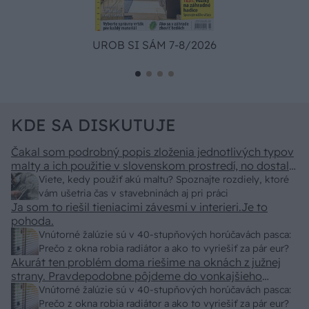
UROB SI SÁM 7-8/2026
KDE SA DISKUTUJE
Čakal som podrobný popis zloženia jednotlivých typov
malty a ich použitie v slovenskom prostredí, no dostal
som len pár primitívnych rád o výbere vriec v
Viete, kedy použiť akú maltu? Spoznajte rozdiely, ktoré
stavebninách. Kde sa podel názov a zmysel časopisu
vám ušetria čas v stavebninách aj pri práci
"Urob si sám" ? To skutočne už nemáme na Slovensku
Ja som to riešil tieniacimi závesmi v interieri.Je to
"fachmanov"! Vypadá to tak že za pár rokov nám budú
pohoda.
stavať chaty a chalupy číňania a použijú BAMBUS !!!
Vnútorné žalúzie sú v 40-stupňových horúčavách pasca:
Prečo z okna robia radiátor a ako to vyriešiť za pár eur?
Akurát ten problém doma riešime na oknách z južnej
strany. Pravdepodobne pôjdeme do vonkajšieho
tienenia na spôsob markízy 250x150cm. Čínsky
Vnútorné žalúzie sú v 40-stupňových horúčavách pasca:
predajcovia idú okolo 100 eur kus.
Prečo z okna robia radiátor a ako to vyriešiť za pár eur?