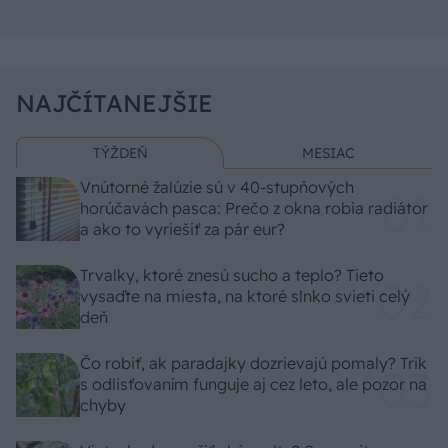
NAJČÍTANEJŠIE
TÝŽDEŇ
MESIAC
Vnútorné žalúzie sú v 40-stupňových
horúčavách pasca: Prečo z okna robia radiátor
a ako to vyriešiť za pár eur?
Trvalky, ktoré znesú sucho a teplo? Tieto
vysaďte na miesta, na ktoré slnko svieti celý
deň
Čo robiť, ak paradajky dozrievajú pomaly? Trik
s odlisťovaním funguje aj cez leto, ale pozor na
chyby