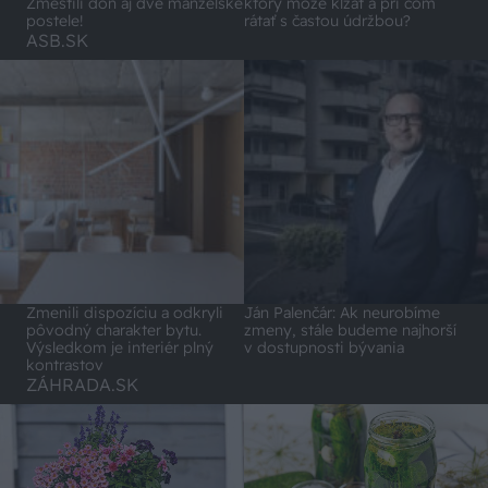
Zmestili doň aj dve manželské
ktorý môže kĺzať a pri čom
postele!
rátať s častou údržbou?
ASB.SK
Zmenili dispozíciu a odkryli
Ján Palenčár: Ak neurobíme
pôvodný charakter bytu.
zmeny, stále budeme najhorší
Výsledkom je interiér plný
v dostupnosti bývania
kontrastov
ZÁHRADA.SK