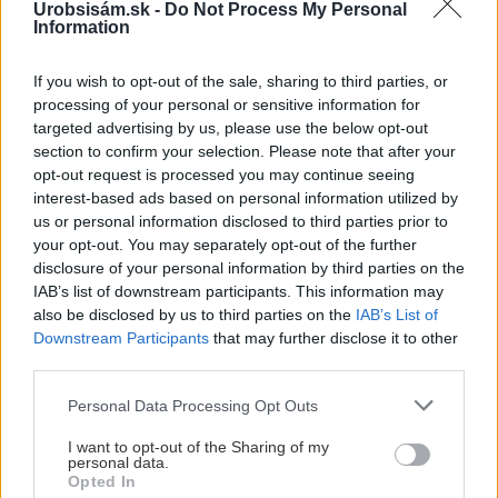
Urobsisám.sk -
Do Not Process My Personal
Information
If you wish to opt-out of the sale, sharing to third parties, or
processing of your personal or sensitive information for
targeted advertising by us, please use the below opt-out
section to confirm your selection. Please note that after your
opt-out request is processed you may continue seeing
interest-based ads based on personal information utilized by
us or personal information disclosed to third parties prior to
UROB SI SÁM 7-8/2026
your opt-out. You may separately opt-out of the further
disclosure of your personal information by third parties on the
IAB’s list of downstream participants. This information may
also be disclosed by us to third parties on the
IAB’s List of
Downstream Participants
that may further disclose it to other
KDE SA DISKUTUJE
third parties.
Please note that this website/app uses one or more Google
Personal Data Processing Opt Outs
Ja som to riešil tieniacimi závesmi v interieri.Je to
services and may gather and store information including but
pohoda.
not limited to your visit or usage behaviour. You may click to
I want to opt-out of the Sharing of my
Vnútorné žalúzie sú v 40-stupňových horúčavách pasca:
personal data.
grant or deny consent to Google and its third-party tags to
Prečo z okna robia radiátor a ako to vyriešiť za pár eur?
Opted In
use your data for below specified purposes in below Google