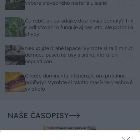
výbere stavebného materiálu jasno
Čo robiť, ak paradajky dozrievajú pomaly? Trik
s odlisťovaním funguje aj cez leto, ale pozor na
chyby
Nekupujte drahé lapače: Vyrobte si za 5 minút
domácu pascu na osy a sršne, ktorá ich
nepustí von
Chcete dominantu interiéru, ktorá pritiahne
pohľady? Vyrobte si takéto masívne orechové
svietidlo
NAŠE ČASOPISY