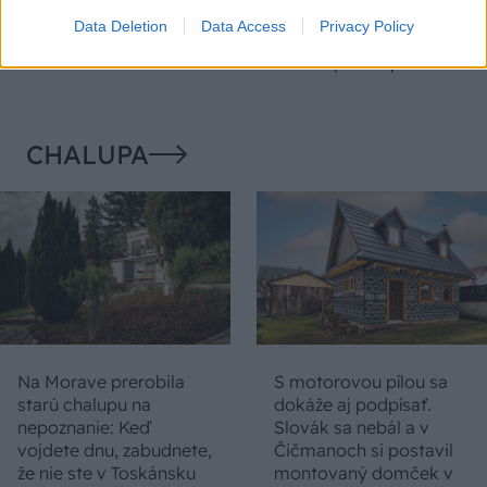
levanduľa! 7 fialových
ochabnuté izbové
Data Deletion
Data Access
Privacy Policy
krások, ktoré rozžiaria
rastliny? Pravda vás
vašu záhradu
možno prekvapí
CHALUPA
Na Morave prerobila
S motorovou pílou sa
starú chalupu na
dokáže aj podpísať.
nepoznanie: Keď
Slovák sa nebál a v
vojdete dnu, zabudnete,
Čičmanoch si postavil
že nie ste v Toskánsku
montovaný domček v