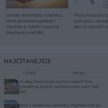
Chcete dominantu interiéru,
Prečo klasická iz
ktorá pritiahne pohľady?
potrubia v mrazo
Vyrobte si takéto masívne
ako to vyriešiť r
orechové svietidlo
NAJČÍTANEJŠIE
TÝŽDEŇ
MESIAC
Trvalky, ktoré znesú sucho a teplo? Tieto
vysaďte na miesta, na ktoré slnko svieti celý
deň
Dom s ukážkovou záhradou: Majitelia mali pri