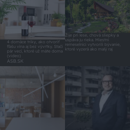
Žije pri lese, chová sliepky a
uspáva ju rieka. Miestni
4 domáce triky, ako otvoriť
remeselníci vytvorili bývanie,
fľašu vína aj bez vývrtky. Stačí
ktoré vyzerá ako malý raj
pár vecí, ktoré už máte doma
(video)
ASB.SK