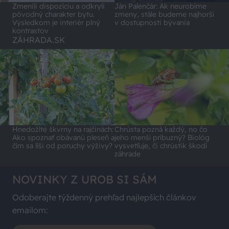
Zmenili dispozíciu a odkryli
Ján Palenčár: Ak neurobíme
pôvodný charakter bytu.
zmeny, stále budeme najhorší
Výsledkom je interiér plný
v dostupnosti bývania
kontrastov
ZÁHRADA.SK
Hnedožlté škvrny na rajčinách:
Chrústa pozná každý, no čo
Ako spoznať obávanú pleseň a
jeho menší príbuzný? Biológ
čím sa líši od poruchy výživy?
vysvetľuje, či chrústik škodí
záhrade
NOVINKY Z UROB SI SÁM
Odoberajte týždenný prehľad najlepších článkov
emailom: