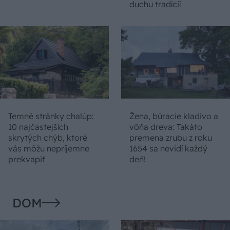
duchu tradícií
Temné stránky chalúp:
Žena, búracie kladivo a
10 najčastejších
vôňa dreva: Takáto
skrytých chýb, ktoré
premena zrubu z roku
vás môžu nepríjemne
1654 sa nevidí každý
prekvapiť
deň!
DOM