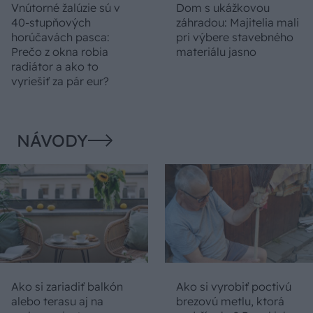
Vnútorné žalúzie sú v
Dom s ukážkovou
40-stupňových
záhradou: Majitelia mali
horúčavách pasca:
pri výbere stavebného
Prečo z okna robia
materiálu jasno
radiátor a ako to
vyriešiť za pár eur?
NÁVODY
Ako si zariadiť balkón
Ako si vyrobiť poctivú
alebo terasu aj na
brezovú metlu, ktorá