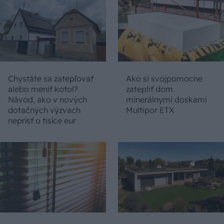
Chystáte sa zatepľovať
Ako si svojpomocne
alebo meniť kotol?
zatepliť dom
Návod, ako v nových
minerálnymi doskami
dotačných výzvach
Multipor ETX
neprísť o tisíce eur