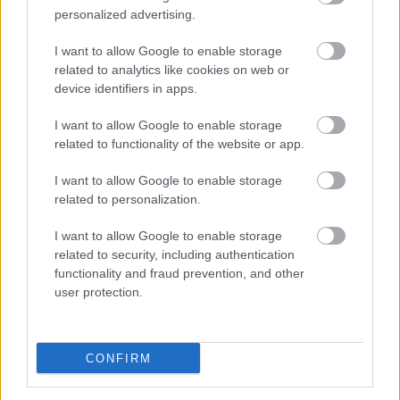
personalized advertising.
I want to allow Google to enable storage
related to analytics like cookies on web or
device identifiers in apps.
5 trvaliek s
Trvalky, ktoré znesú
I want to allow Google to enable storage
panašovanými listami,
sucho a teplo? Tieto
related to functionality of the website or app.
ktoré dodajú vášmu
vysaďte na miesta, na
záhonu celosezónny
ktoré slnko svieti celý
I want to allow Google to enable storage
šmrnc
deň
related to personalization.
I want to allow Google to enable storage
related to security, including authentication
functionality and fraud prevention, and other
user protection.
CONFIRM
Nemusí to byť len
Môže aspirín zachrániť