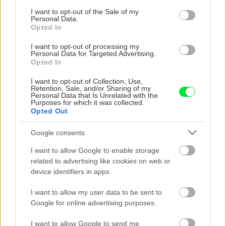
Akurát ten problém doma riešime na oknách z južnej
consent section.
strany. Pravdepodobne pôjdeme do vonkajšieho
I want to opt-out of the Sale of my
Personal Data.
tienenia na spôsob markízy 250x150cm. Čínsky
Vnútorné žalúzie sú v 40-stupňových horúčavách pasca:
Opted In
predajcovia idú okolo 100 eur kus.
Prečo z okna robia radiátor a ako to vyriešiť za pár eur?
Bros sprej necaka kym osa vypije moje pivo. Zaroven
I want to opt-out of processing my
nasmrdi cele hniezdo a neostane tam nic zive. Vasa
Personal Data for Targeted Advertising.
pasca naucinke moc efektivne. Skor pritiahne slimaky
Nekupujte drahé lapače: Vyrobte si za 5 minút domácu
Opted In
pascu na osy a sršne, ktorá ich nepustí von
Ten článok mal takú výpovednú hodnotu ako učivo pre
I want to opt-out of Collection, Use,
Retention, Sale, and/or Sharing of my
3 ročník základnej školy. To fakt? AI alebo nejaka kniha
Personal Data that Is Unrelated with the
z VŠ? Dnešné rychlotvrdnuce malty - pevnosť 40 Mpa a
Viete, kedy použiť akú maltu? Spoznajte rozdiely, ktoré
Purposes for which it was collected.
Opted Out
doba schnutia tak 15 minut , k tomu vodotesné s
vám ušetria čas v stavebninách aj pri práci
Žiadne čapovanie alebo zadlabávanie, všetko len na
kryštálikou. A rozdiel - schnutie a zretie. Nič?
čínske skrutky. Alternatíva slovenskej IKEI - čo sa týka
Google consents
pevnosti. Autor si nedal veľa námahy s remeselným
Záhradné ležadlá v obchodoch sú predražené. Toto si
I want to allow Google to enable storage
spracovaním, škoda. No lepšie než ten odpad z DTD
vyrobíte pod 140 eur a je oveľa pohodlnejšie!
related to advertising like cookies on web or
predávaný v Kauflande alebo Lídli.
device identifiers in apps.
ZÁHRADA
I want to allow my user data to be sent to
Google for online advertising purposes.
I want to allow Google to send me