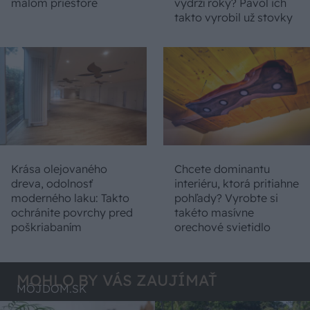
malom priestore
vydrží roky? Pavol ich
takto vyrobil už stovky
Krása olejovaného
Chcete dominantu
dreva, odolnosť
interiéru, ktorá pritiahne
moderného laku: Takto
pohľady? Vyrobte si
ochránite povrchy pred
takéto masívne
poškriabaním
orechové svietidlo
MOHLO BY VÁS ZAUJÍMAŤ
MÔJDOM.SK