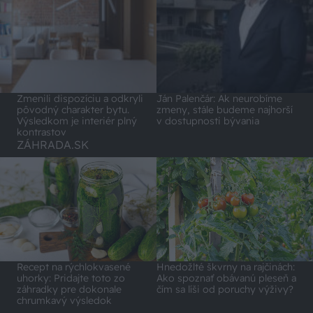
Zmenili dispozíciu a odkryli
Ján Palenčár: Ak neurobíme
pôvodný charakter bytu.
zmeny, stále budeme najhorší
Výsledkom je interiér plný
v dostupnosti bývania
kontrastov
ZÁHRADA.SK
Recept na rýchlokvasené
Hnedožlté škvrny na rajčinách:
uhorky: Pridajte toto zo
Ako spoznať obávanú pleseň a
záhradky pre dokonale
čím sa líši od poruchy výživy?
chrumkavý výsledok