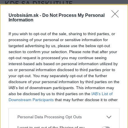
KDE SA DISKUTUJE
Ja som to riešil tieniacimi závesmi v interieri.Je to
Urobsisám.sk -
Do Not Process My Personal
Information
pohoda.
Vnútorné žalúzie sú v 40-stupňových horúčavách pasca:
Prečo z okna robia radiátor a ako to vyriešiť za pár eur?
If you wish to opt-out of the sale, sharing to third parties, or
Akurát ten problém doma riešime na oknách z južnej
processing of your personal or sensitive information for
strany. Pravdepodobne pôjdeme do vonkajšieho
targeted advertising by us, please use the below opt-out
tienenia na spôsob markízy 250x150cm. Čínsky
Vnútorné žalúzie sú v 40-stupňových horúčavách pasca:
section to confirm your selection. Please note that after your
predajcovia idú okolo 100 eur kus.
Prečo z okna robia radiátor a ako to vyriešiť za pár eur?
opt-out request is processed you may continue seeing
Bros sprej necaka kym osa vypije moje pivo. Zaroven
interest-based ads based on personal information utilized by
nasmrdi cele hniezdo a neostane tam nic zive. Vasa
us or personal information disclosed to third parties prior to
pasca naucinke moc efektivne. Skor pritiahne slimaky
Nekupujte drahé lapače: Vyrobte si za 5 minút domácu
your opt-out. You may separately opt-out of the further
pascu na osy a sršne, ktorá ich nepustí von
disclosure of your personal information by third parties on the
Ten článok mal takú výpovednú hodnotu ako učivo pre
IAB’s list of downstream participants. This information may
3 ročník základnej školy. To fakt? AI alebo nejaka kniha
also be disclosed by us to third parties on the
IAB’s List of
z VŠ? Dnešné rychlotvrdnuce malty - pevnosť 40 Mpa a
Viete, kedy použiť akú maltu? Spoznajte rozdiely, ktoré
Downstream Participants
that may further disclose it to other
doba schnutia tak 15 minut , k tomu vodotesné s
vám ušetria čas v stavebninách aj pri práci
Žiadne čapovanie alebo zadlabávanie, všetko len na
kryštálikou. A rozdiel - schnutie a zretie. Nič?
third parties.
čínske skrutky. Alternatíva slovenskej IKEI - čo sa týka
Please note that this website/app uses one or more Google
pevnosti. Autor si nedal veľa námahy s remeselným
Personal Data Processing Opt Outs
Záhradné ležadlá v obchodoch sú predražené. Toto si
services and may gather and store information including but
spracovaním, škoda. No lepšie než ten odpad z DTD
vyrobíte pod 140 eur a je oveľa pohodlnejšie!
not limited to your visit or usage behaviour. You may click to
I want to opt-out of the Sharing of my