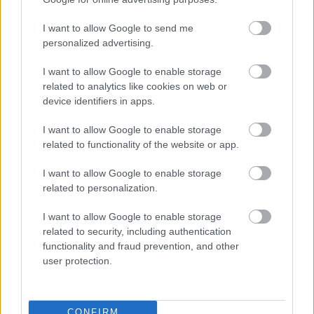
I want to allow Google to send me
personalized advertising.
I want to allow Google to enable storage
Nemusí to byť len
Môže aspirín zachrániť
related to analytics like cookies on web or
levanduľa! 7 fialových
ochabnuté izbové
device identifiers in apps.
krások, ktoré rozžiaria
rastliny? Pravda vás
vašu záhradu
možno prekvapí
I want to allow Google to enable storage
related to functionality of the website or app.
I want to allow Google to enable storage
CHALUPA
related to personalization.
I want to allow Google to enable storage
related to security, including authentication
functionality and fraud prevention, and other
user protection.
CONFIRM