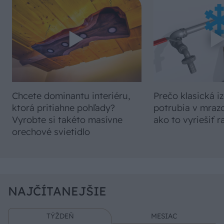
Chcete dominantu interiéru,
Prečo klasická iz
ktorá pritiahne pohľady?
potrubia v mrazo
Vyrobte si takéto masívne
ako to vyriešiť r
orechové svietidlo
NAJČÍTANEJŠIE
TÝŽDEŇ
MESIAC