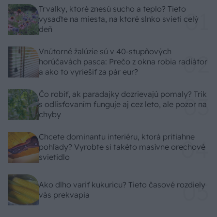
Trvalky, ktoré znesú sucho a teplo? Tieto
vysaďte na miesta, na ktoré slnko svieti celý
deň
Vnútorné žalúzie sú v 40-stupňových
horúčavách pasca: Prečo z okna robia radiátor
a ako to vyriešiť za pár eur?
Čo robiť, ak paradajky dozrievajú pomaly? Trik
s odlisťovaním funguje aj cez leto, ale pozor na
chyby
Chcete dominantu interiéru, ktorá pritiahne
pohľady? Vyrobte si takéto masívne orechové
svietidlo
Ako dlho variť kukuricu? Tieto časové rozdiely
vás prekvapia