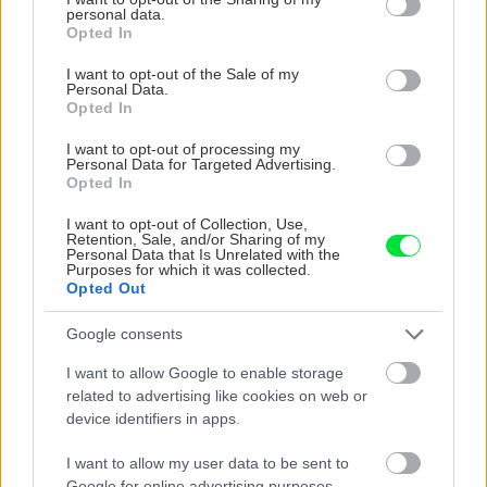
predávaný v Kauflande alebo Lídli.
personal data.
grant or deny consent to Google and its third-party tags to
Opted In
use your data for below specified purposes in below Google
ZÁHRADA
consent section.
I want to opt-out of the Sale of my
Personal Data.
Opted In
I want to opt-out of processing my
Personal Data for Targeted Advertising.
Opted In
I want to opt-out of Collection, Use,
Retention, Sale, and/or Sharing of my
Personal Data that Is Unrelated with the
Purposes for which it was collected.
Opted Out
5 trvaliek s
Trvalky, ktoré znesú
panašovanými listami,
sucho a teplo? Tieto
Google consents
ktoré dodajú vášmu
vysaďte na miesta, na
záhonu celosezónny
ktoré slnko svieti celý
I want to allow Google to enable storage
šmrnc
deň
related to advertising like cookies on web or
device identifiers in apps.
I want to allow my user data to be sent to
Google for online advertising purposes.