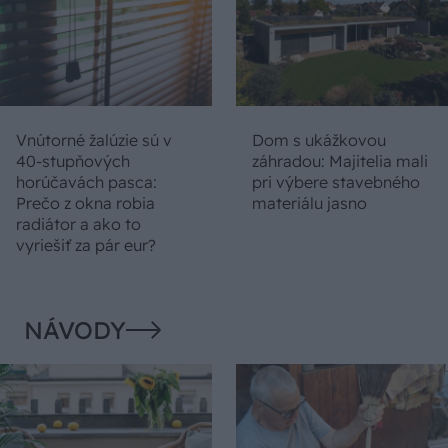
Vnútorné žalúzie sú v
Dom s ukážkovou
40-stupňových
záhradou: Majitelia mali
horúčavách pasca:
pri výbere stavebného
Prečo z okna robia
materiálu jasno
radiátor a ako to
vyriešiť za pár eur?
NÁVODY