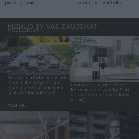
poškriabaním
orechové svietidlo
MOHLO BY VÁS ZAUJÍMAŤ
MÔJDOM.SK
Ako vybrať dlažbu na záhrady:
ktorý materiál vydrží záťaž,
4 domáce triky, ako otvoriť
ktorý môže kĺzať a pri čom
fľašu vína aj bez vývrtky. Stačí
rátať s častou údržbou?
pár vecí, ktoré už máte doma
(video)
ASB.SK