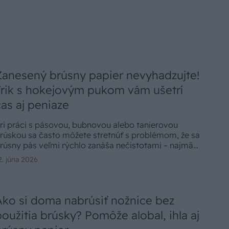
Zanesený brúsny papier nevyhadzujte!
Trik s hokejovým pukom vám ušetrí
čas aj peniaze
ri práci s pásovou, bubnovou alebo tanierovou
rúskou sa často môžete stretnúť s problémom, že sa
rúsny pás veľmi rýchlo zanáša nečistotami – najmä
vyškami farby, živice či iných lepkavých materiálov.
2. júna 2026
Ako si doma nabrúsiť nožnice bez
použitia brúsky? Pomôže alobal, ihla aj