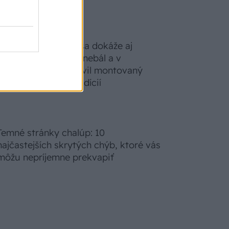
S motorovou pílou sa dokáže aj
podpísať. Slovák sa nebál a v
Čičmanoch si postavil montovaný
domček v duchu tradícií
Temné stránky chalúp: 10
najčastejších skrytých chýb, ktoré vás
môžu nepríjemne prekvapiť