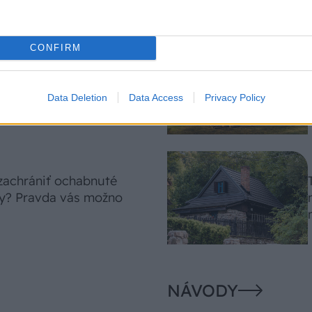
CONFIRM
 len levanduľa! 7
sok, ktoré rozžiaria vašu
Data Deletion
Data Access
Privacy Policy
 zachrániť ochabnuté
ny? Pravda vás možno
NÁVODY