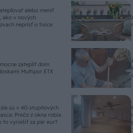
atepľovať alebo meniť
, ako v nových
vach neprísť o tisíce
omocne zatepliť dom
doskami Multipor ETX
úzie sú v 40-stupňových
asca: Prečo z okna robia
 to vyriešiť za pár eur?