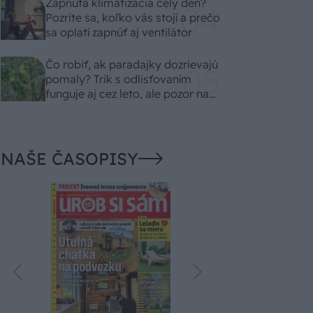
Zapnutá klimatizácia celý deň?
Pozrite sa, koľko vás stojí a prečo
sa oplatí zapnúť aj ventilátor
Čo robiť, ak paradajky dozrievajú
pomaly? Trik s odlisťovaním
funguje aj cez leto, ale pozor na
chyby
NAŠE ČASOPISY