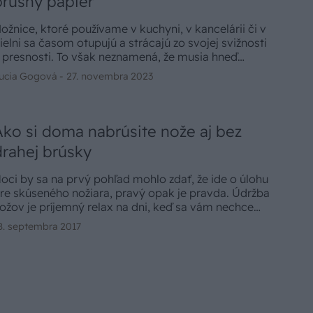
brúsny papier
ožnice, ktoré používame v kuchyni, v kancelárii či v
ielni sa časom otupujú a strácajú zo svojej svižnosti
 presnosti. To však neznamená, že musia hneď
oputovať do koša. Stačí im venovať krátku
ucia Gogová -
27. novembra 2023
ozornosť a pri troche snahy sa z nich opäť stanú ostrí
omocníci. Poznáme niekoľko jednoduchých tipov,
ko si doma nabrúsiť nožnice – a to bez použitia
rúsky, iba s predmetmi, ktoré má väčšina z nás
Ako si doma nabrúsite nože aj bez
oma. Náklady na brúsenie budú minimálne.
drahej brúsky
oci by sa na prvý pohľad mohlo zdať, že ide o úlohu
re skúseného nožiara, pravý opak je pravda. Údržba
ožov je príjemný relax na dni, keď sa vám nechce
úšťať do žiadnych veľkých projektov. Rozdiel pri
8. septembra 2017
oužívaní pocítite okamžite.