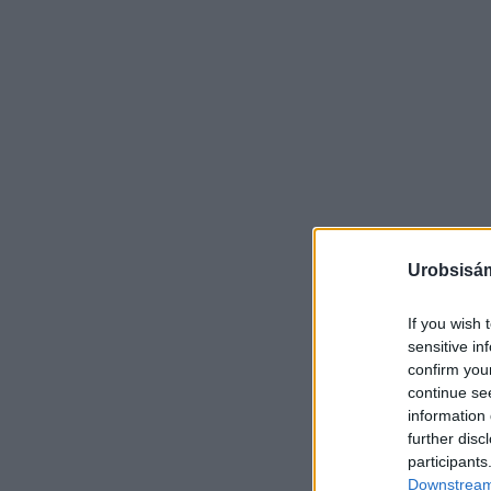
Urobsisám
If you wish 
sensitive in
confirm you
continue se
information 
further disc
participants
Downstream 