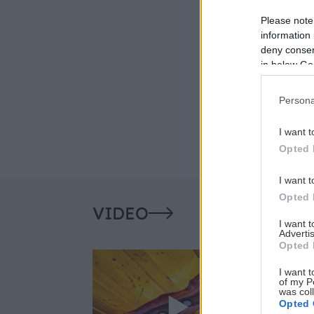
Please note
information 
deny consent
in below Go
Persona
I want t
Opted 
I want t
Opted 
VIDEO
I want 
Advertis
Opted 
I want t
of my P
was col
Opted 