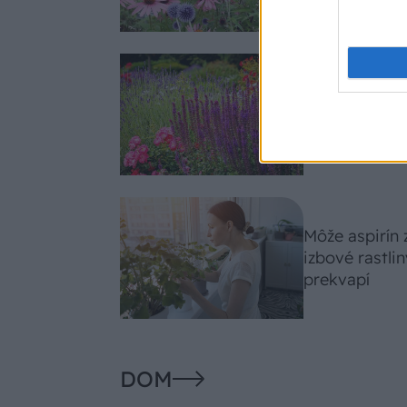
Nemusí to byť
fialových krá
záhradu
Môže aspirín
izbové rastli
prekvapí
DOM