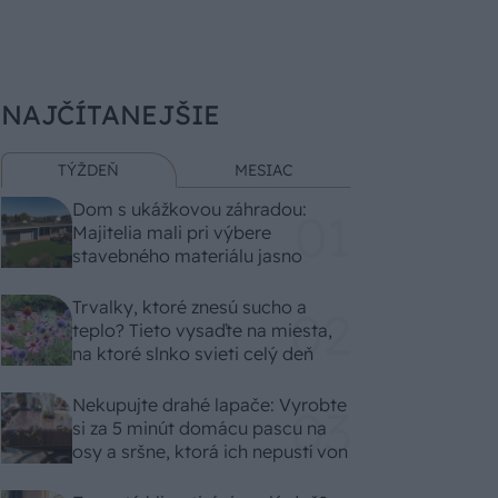
NAJČÍTANEJŠIE
TÝŽDEŇ
MESIAC
Dom s ukážkovou záhradou:
Majitelia mali pri výbere
stavebného materiálu jasno
Trvalky, ktoré znesú sucho a
teplo? Tieto vysaďte na miesta,
na ktoré slnko svieti celý deň
Nekupujte drahé lapače: Vyrobte
si za 5 minút domácu pascu na
osy a sršne, ktorá ich nepustí von