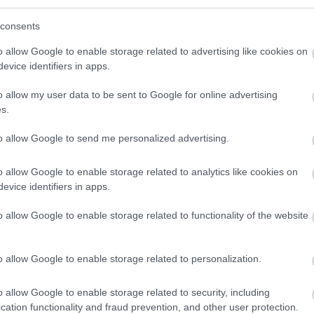
consents
o allow Google to enable storage related to advertising like cookies on
evice identifiers in apps.
o klasická izolácia
Poznáte Šittov rez? Uro
ubia v mrazoch zlyháva
ho na marhuliach v júni 
o allow my user data to be sent to Google for online advertising
o to vyriešiť raz a navždy
budúci rok vám kvety
s.
nezničia jarné mrazy
to allow Google to send me personalized advertising.
o allow Google to enable storage related to analytics like cookies on
evice identifiers in apps.
o allow Google to enable storage related to functionality of the website
CHALUPA
o allow Google to enable storage related to personalization.
é znesú sucho a teplo?
 na miesta, na ktoré
o allow Google to enable storage related to security, including
elý deň
cation functionality and fraud prevention, and other user protection.