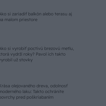
Ako si zariadiť balkón alebo terasu aj
na malom priestore
Ako si vyrobiť poctivú brezovú metlu,
ktorá vydrží roky? Pavol ich takto
vyrobil už stovky
Krása olejovaného dreva, odolnosť
moderného laku: Takto ochránite
povrchy pred poškriabaním