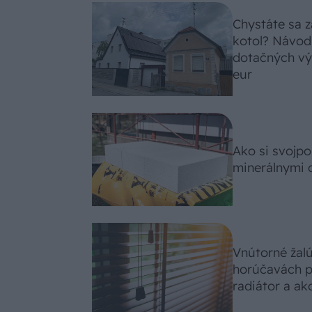
Chystáte sa z
kotol? Návod
dotačných výz
eur
Ako si svojp
minerálnymi 
Vnútorné žal
horúčavách p
radiátor a ako