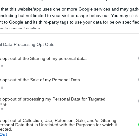
 that this website/app uses one or more Google services and may gath
including but not limited to your visit or usage behaviour. You may click 
 to Google and its third-party tags to use your data for below specifi
ogle consent section.
l Data Processing Opt Outs
o opt-out of the Sharing of my personal data.
In
o opt-out of the Sale of my Personal Data.
In
to opt-out of processing my Personal Data for Targeted
ing.
In
o opt-out of Collection, Use, Retention, Sale, and/or Sharing
ersonal Data that Is Unrelated with the Purposes for which it
lected.
Out