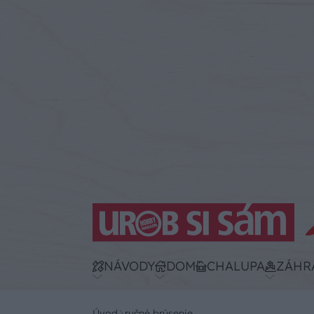
NÁVODY
DOM
CHALUPA
ZÁHR
Úvod
ručné brúsenie