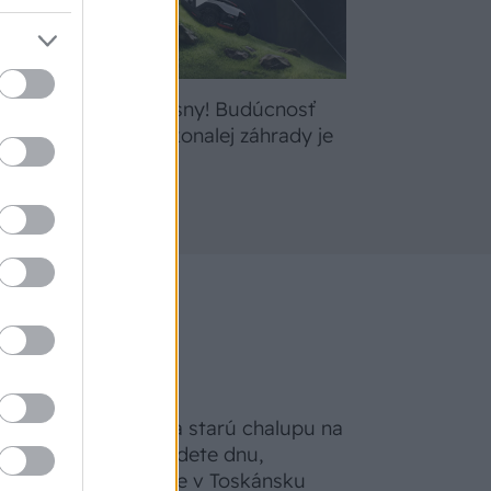
bte
Žite svoje sny! Budúcnosť
a
údržby dokonalej záhrady je
tu
Na Morave prerobila starú chalupu na
nepoznanie: Keď vojdete dnu,
zabudnete, že nie ste v Toskánsku