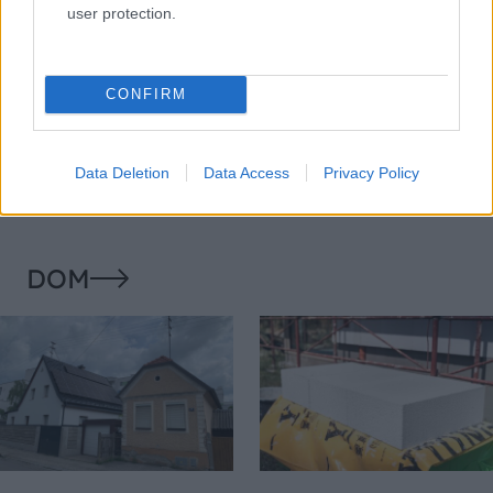
user protection.
Temné stránky chalúp:
Žena, búracie kladivo a
CONFIRM
10 najčastejších
vôňa dreva: Takáto
skrytých chýb, ktoré
premena zrubu z roku
vás môžu nepríjemne
1654 sa nevidí každý
Data Deletion
Data Access
Privacy Policy
prekvapiť
deň!
DOM