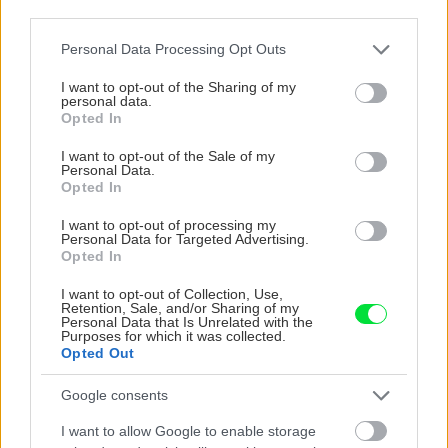
third parties.
panašovanými listami,
sucho a teplo? Tieto
ktoré dodajú vášmu
vysaďte na miesta, na
Please note that this website/app uses one or more Google
Personal Data Processing Opt Outs
záhonu celosezónny
ktoré slnko svieti celý
services and may gather and store information including but
šmrnc
deň
not limited to your visit or usage behaviour. You may click to
I want to opt-out of the Sharing of my
personal data.
grant or deny consent to Google and its third-party tags to
Opted In
use your data for below specified purposes in below Google
consent section.
I want to opt-out of the Sale of my
Personal Data.
Opted In
I want to opt-out of processing my
Personal Data for Targeted Advertising.
Opted In
I want to opt-out of Collection, Use,
Nemusí to byť len
Môže aspirín zachrániť
Retention, Sale, and/or Sharing of my
levanduľa! 7 fialových
ochabnuté izbové
Personal Data that Is Unrelated with the
Purposes for which it was collected.
krások, ktoré rozžiaria
rastliny? Pravda vás
Opted Out
vašu záhradu
možno prekvapí
Google consents
I want to allow Google to enable storage
CHALUPA