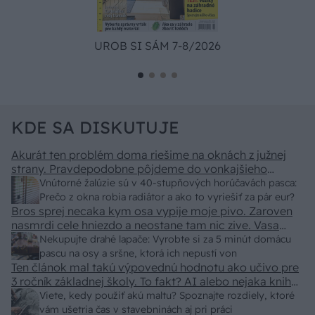
UROB SI SÁM 7-8/2026
KDE SA DISKUTUJE
Akurát ten problém doma riešime na oknách z južnej
strany. Pravdepodobne pôjdeme do vonkajšieho
tienenia na spôsob markízy 250x150cm. Čínsky
Vnútorné žalúzie sú v 40-stupňových horúčavách pasca:
predajcovia idú okolo 100 eur kus.
Prečo z okna robia radiátor a ako to vyriešiť za pár eur?
Bros sprej necaka kym osa vypije moje pivo. Zaroven
nasmrdi cele hniezdo a neostane tam nic zive. Vasa
pasca naucinke moc efektivne. Skor pritiahne slimaky
Nekupujte drahé lapače: Vyrobte si za 5 minút domácu
pascu na osy a sršne, ktorá ich nepustí von
Ten článok mal takú výpovednú hodnotu ako učivo pre
3 ročník základnej školy. To fakt? AI alebo nejaka kniha
z VŠ? Dnešné rychlotvrdnuce malty - pevnosť 40 Mpa a
Viete, kedy použiť akú maltu? Spoznajte rozdiely, ktoré
doba schnutia tak 15 minut , k tomu vodotesné s
vám ušetria čas v stavebninách aj pri práci