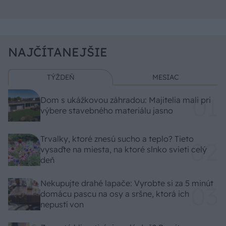
NAJČÍTANEJŠIE
TÝŽDEŇ
MESIAC
Dom s ukážkovou záhradou: Majitelia mali pri
výbere stavebného materiálu jasno
Trvalky, ktoré znesú sucho a teplo? Tieto
vysaďte na miesta, na ktoré slnko svieti celý
deň
Nekupujte drahé lapače: Vyrobte si za 5 minút
domácu pascu na osy a sršne, ktorá ich
nepustí von