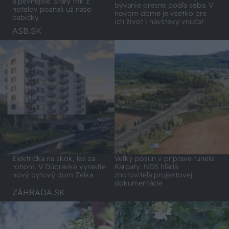
a pevnejšie. Starý trik z
bývanie presne podľa seba. V
hotelov poznali už naše
novom dome je všetko pre
babičky
ich život i návštevy vnúčat
ASB.SK
Električka na skok, les za
Veľký posun v príprave tunela
rohom. V Dúbravke vyrastie
Karpaty: NDS hľadá
nový bytový dom Zelka
zhotoviteľa projektovej
dokumentácie
ZÁHRADA.SK