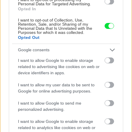
Personal Data for Targeted Advertising.
Opted In
I want to opt-out of Collection, Use,
Retention, Sale, and/or Sharing of my
Personal Data that Is Unrelated with the
Purposes for which it was collected.
Opted Out
Google consents
Na Morave prerobila
S motorovou pílou sa
I want to allow Google to enable storage
starú chalupu na
dokáže aj podpísať.
related to advertising like cookies on web or
nepoznanie: Keď
Slovák sa nebál a v
device identifiers in apps.
vojdete dnu, zabudnete,
Čičmanoch si postavil
že nie ste v Toskánsku
montovaný domček v
I want to allow my user data to be sent to
duchu tradícií
Google for online advertising purposes.
I want to allow Google to send me
personalized advertising.
I want to allow Google to enable storage
related to analytics like cookies on web or