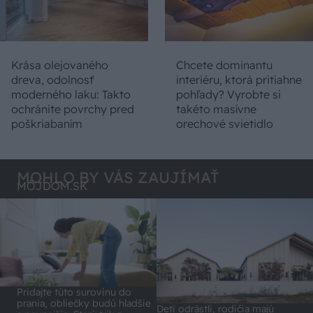
Krása olejovaného
Chcete dominantu
dreva, odolnosť
interiéru, ktorá pritiahne
moderného laku: Takto
pohľady? Vyrobte si
ochránite povrchy pred
takéto masívne
poškriabaním
orechové svietidlo
MOHLO BY VÁS ZAUJÍMAŤ
MÔJDOM.SK
Pridajte túto surovinu do
prania, obliečky budú hladšie
Deti odrástli, rodičia majú