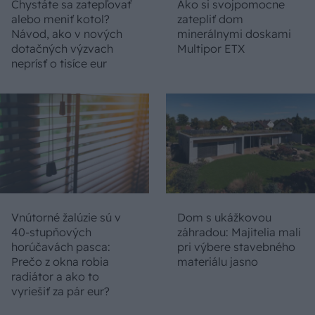
Chystáte sa zatepľovať
Ako si svojpomocne
alebo meniť kotol?
zatepliť dom
Návod, ako v nových
minerálnymi doskami
dotačných výzvach
Multipor ETX
neprísť o tisíce eur
Vnútorné žalúzie sú v
Dom s ukážkovou
40-stupňových
záhradou: Majitelia mali
horúčavách pasca:
pri výbere stavebného
Prečo z okna robia
materiálu jasno
radiátor a ako to
vyriešiť za pár eur?