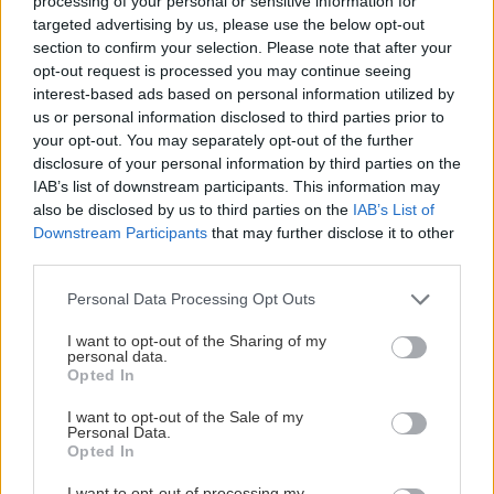
processing of your personal or sensitive information for
sucho a teplo? Tieto
levanduľa! 7 fialových
targeted advertising by us, please use the below opt-out
vysaďte na miesta, na
krások, ktoré rozžiaria
section to confirm your selection. Please note that after your
ktoré slnko svieti celý
vašu záhradu
opt-out request is processed you may continue seeing
deň
interest-based ads based on personal information utilized by
us or personal information disclosed to third parties prior to
your opt-out. You may separately opt-out of the further
disclosure of your personal information by third parties on the
IAB’s list of downstream participants. This information may
also be disclosed by us to third parties on the
IAB’s List of
Downstream Participants
that may further disclose it to other
third parties.
Please note that this website/app uses one or more Google
Personal Data Processing Opt Outs
services and may gather and store information including but
Môže aspirín zachrániť
Júlový reštart uhoriek
not limited to your visit or usage behaviour. You may click to
I want to opt-out of the Sharing of my
ochabnuté izbové
nakladačiek: Ako ich
personal data.
grant or deny consent to Google and its third-party tags to
rastliny? Pravda vás
podporiť k druhej vlne
Opted In
use your data for below specified purposes in below Google
možno prekvapí
kvitnutia?
consent section.
I want to opt-out of the Sale of my
Personal Data.
Opted In
CHALUPA
I want to opt-out of processing my