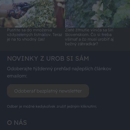
Pustite sa do množenia
Zlaté žltnutie viniča sa šíri
vždyzelených listnáčov. Teraz
Slovenskom. Čo si treba
je na to vhodný čas!
všímať a čo musí urobiť aj
bežný záhradkár?
NOVINKY Z UROB SI SÁM
Odoberajte týždenný prehľad najlepších článkov
emailom:
Odoberať bezplatný newsletter
Odber je možné kedykoľvek zrušiť jedným kliknutím.
O NÁS