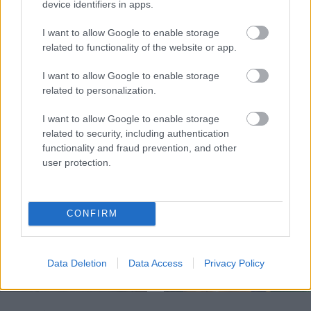
device identifiers in apps.
I want to allow Google to enable storage
related to functionality of the website or app.
Temné stránky chalúp:
Žena, búracie kladivo a
10 najčastejších
vôňa dreva: Takáto
I want to allow Google to enable storage
skrytých chýb, ktoré
premena zrubu z roku
related to personalization.
vás môžu nepríjemne
1654 sa nevidí každý
prekvapiť
deň!
I want to allow Google to enable storage
related to security, including authentication
functionality and fraud prevention, and other
user protection.
DOM
CONFIRM
Data Deletion
Data Access
Privacy Policy