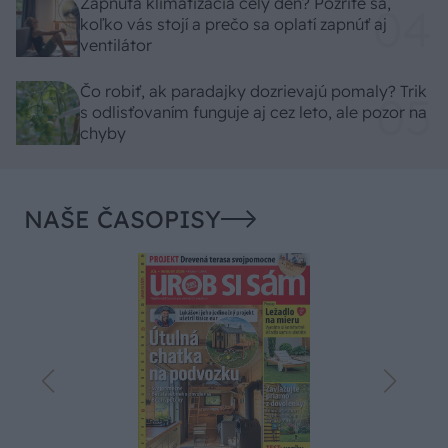
Zapnutá klimatizácia celý deň? Pozrite sa,
koľko vás stojí a prečo sa oplatí zapnúť aj
ventilátor
Čo robiť, ak paradajky dozrievajú pomaly? Trik
s odlisťovaním funguje aj cez leto, ale pozor na
chyby
NAŠE ČASOPISY