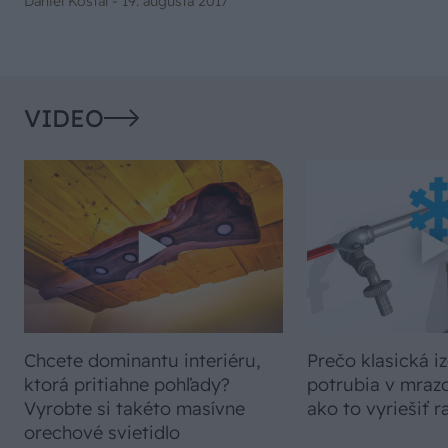
Daniel Košťál -
19. augusta 2017
VIDEO
Chcete dominantu interiéru,
Prečo klasická iz
ktorá pritiahne pohľady?
potrubia v mrazo
Vyrobte si takéto masívne
ako to vyriešiť r
orechové svietidlo