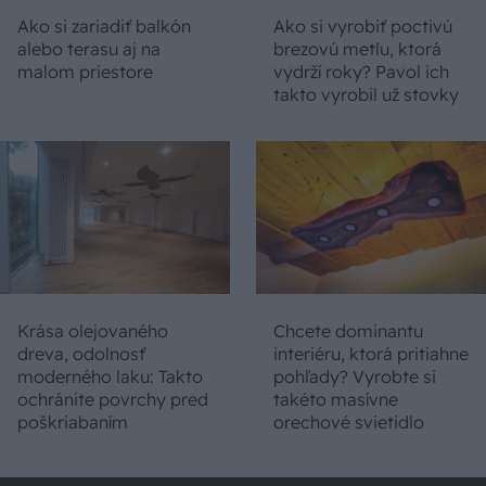
Ako si zariadiť balkón
Ako si vyrobiť poctivú
alebo terasu aj na
brezovú metlu, ktorá
malom priestore
vydrží roky? Pavol ich
takto vyrobil už stovky
Krása olejovaného
Chcete dominantu
dreva, odolnosť
interiéru, ktorá pritiahne
moderného laku: Takto
pohľady? Vyrobte si
ochránite povrchy pred
takéto masívne
poškriabaním
orechové svietidlo