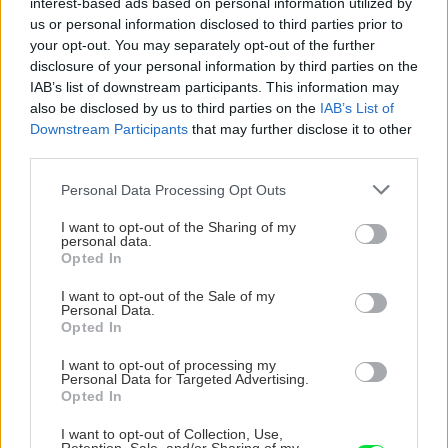
interest-based ads based on personal information utilized by
us or personal information disclosed to third parties prior to
your opt-out. You may separately opt-out of the further
Dom s ukážkovou záhradou: Majitelia mali pri
disclosure of your personal information by third parties on the
výbere stavebného materiálu jasno
IAB’s list of downstream participants. This information may
also be disclosed by us to third parties on the
IAB’s List of
Čo robiť, ak paradajky dozrievajú pomaly? Trik
Downstream Participants
that may further disclose it to other
s odlisťovaním funguje aj cez leto, ale pozor na
third parties.
chyby
Please note that this website/app uses one or more Google
Personal Data Processing Opt Outs
services and may gather and store information including but
Nekupujte drahé lapače: Vyrobte si za 5 minút
not limited to your visit or usage behaviour. You may click to
I want to opt-out of the Sharing of my
domácu pascu na osy a sršne, ktorá ich
personal data.
grant or deny consent to Google and its third-party tags to
nepustí von
Opted In
use your data for below specified purposes in below Google
consent section.
I want to opt-out of the Sale of my
Vnútorné žalúzie sú v 40-stupňových
Personal Data.
horúčavách pasca: Prečo z okna robia radiátor
Opted In
a ako to vyriešiť za pár eur?
I want to opt-out of processing my
Personal Data for Targeted Advertising.
Opted In
NAŠE ČASOPISY
I want to opt-out of Collection, Use,