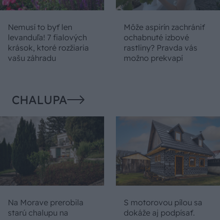
Nemusí to byť len
Môže aspirín zachrániť
levanduľa! 7 fialových
ochabnuté izbové
krások, ktoré rozžiaria
rastliny? Pravda vás
vašu záhradu
možno prekvapí
CHALUPA
Na Morave prerobila
S motorovou pílou sa
starú chalupu na
dokáže aj podpísať.