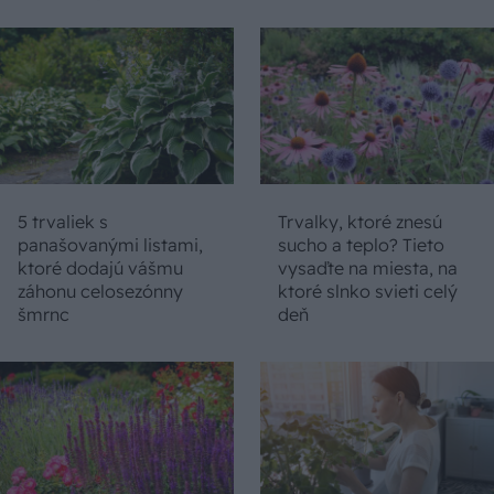
5 trvaliek s
Trvalky, ktoré znesú
panašovanými listami,
sucho a teplo? Tieto
ktoré dodajú vášmu
vysaďte na miesta, na
záhonu celosezónny
ktoré slnko svieti celý
šmrnc
deň