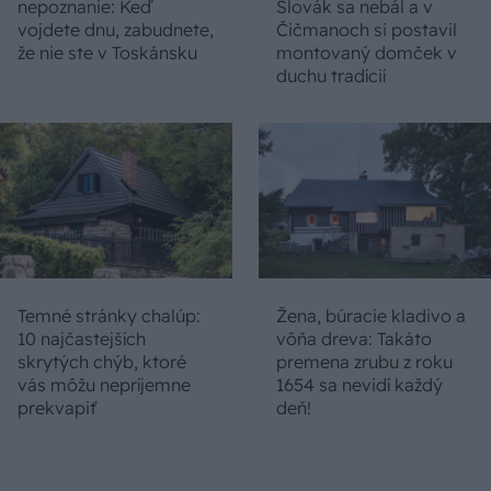
nepoznanie: Keď
Slovák sa nebál a v
vojdete dnu, zabudnete,
Čičmanoch si postavil
že nie ste v Toskánsku
montovaný domček v
duchu tradícií
Temné stránky chalúp:
Žena, búracie kladivo a
10 najčastejších
vôňa dreva: Takáto
skrytých chýb, ktoré
premena zrubu z roku
vás môžu nepríjemne
1654 sa nevidí každý
prekvapiť
deň!