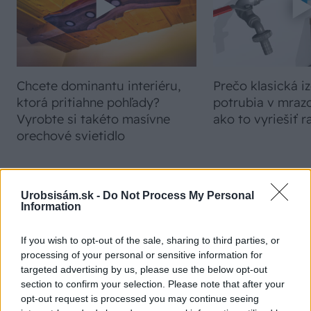
Chcete dominantu interiéru,
Prečo klasická iz
ktorá pritiahne pohľady?
potrubia v mrazo
Vyrobte si takéto masívne
ako to vyriešiť r
orechové svietidlo
Urobsisám.sk -
Do Not Process My Personal
Information
NAJČÍTANEJŠIE
If you wish to opt-out of the sale, sharing to third parties, or
TÝŽDEŇ
MESIAC
processing of your personal or sensitive information for
targeted advertising by us, please use the below opt-out
Trvalky, ktoré znesú sucho a teplo? Tieto
section to confirm your selection. Please note that after your
vysaďte na miesta, na ktoré slnko svieti celý
opt-out request is processed you may continue seeing
deň