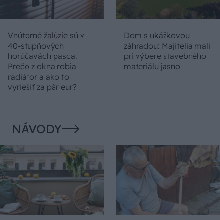
Vnútorné žalúzie sú v
Dom s ukážkovou
40-stupňových
záhradou: Majitelia mali
horúčavách pasca:
pri výbere stavebného
Prečo z okna robia
materiálu jasno
radiátor a ako to
vyriešiť za pár eur?
NÁVODY