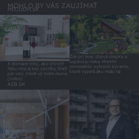
MOHLO BY VÁS ZAUJÍMAŤ
MÔJDOM.SK
Žije pri lese, chová sliepky a
uspáva ju rieka. Miestni
4 domáce triky, ako otvoriť
remeselníci vytvorili bývanie,
fľašu vína aj bez vývrtky. Stačí
ktoré vyzerá ako malý raj
pár vecí, ktoré už máte doma
(video)
ASB.SK