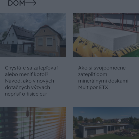
DOM
Chystáte sa zatepľovať
Ako si svojpomocne
alebo meniť kotol?
zatepliť dom
Návod, ako v nových
minerálnymi doskami
dotačných výzvach
Multipor ETX
neprísť o tisíce eur