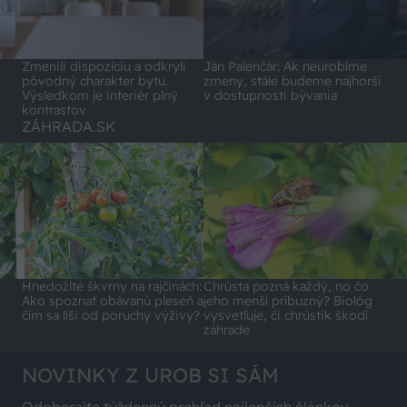
Zmenili dispozíciu a odkryli
Ján Palenčár: Ak neurobíme
pôvodný charakter bytu.
zmeny, stále budeme najhorší
Výsledkom je interiér plný
v dostupnosti bývania
kontrastov
ZÁHRADA.SK
Hnedožlté škvrny na rajčinách:
Chrústa pozná každý, no čo
Ako spoznať obávanú pleseň a
jeho menší príbuzný? Biológ
čím sa líši od poruchy výživy?
vysvetľuje, či chrústik škodí
záhrade
NOVINKY Z UROB SI SÁM
Odoberajte týždenný prehľad najlepších článkov