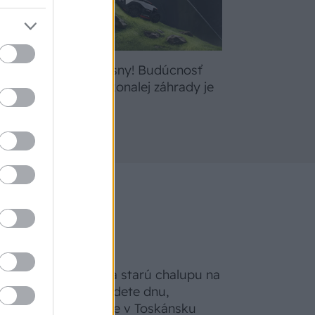
bte
Žite svoje sny! Budúcnosť
a
údržby dokonalej záhrady je
tu
Na Morave prerobila starú chalupu na
nepoznanie: Keď vojdete dnu,
zabudnete, že nie ste v Toskánsku