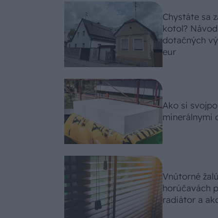
Chystáte sa z
kotol? Návod
dotačných výz
eur
Ako si svojp
minerálnymi 
Vnútorné žal
horúčavách p
radiátor a ako