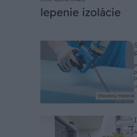
lepenie izolácie
P
p
p
a
1
Stavebný materiál
A