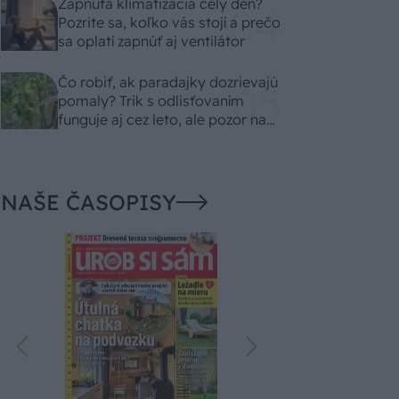
Zapnutá klimatizácia celý deň?
Pozrite sa, koľko vás stojí a prečo
sa oplatí zapnúť aj ventilátor
Čo robiť, ak paradajky dozrievajú
pomaly? Trik s odlisťovaním
funguje aj cez leto, ale pozor na
chyby
NAŠE ČASOPISY