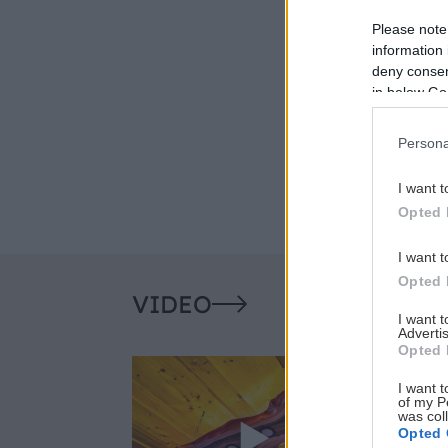
Please note
information 
deny consent
in below Go
Persona
I want t
Opted 
I want t
Opted 
VIDEO
I want 
Advertis
Opted 
I want t
of my P
was col
Opted 