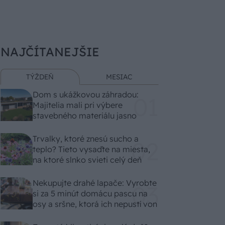
NAJČÍTANEJŠIE
TÝŽDEŇ
MESIAC
Dom s ukážkovou záhradou:
Majitelia mali pri výbere
stavebného materiálu jasno
Trvalky, ktoré znesú sucho a
teplo? Tieto vysaďte na miesta,
na ktoré slnko svieti celý deň
Nekupujte drahé lapače: Vyrobte
si za 5 minút domácu pascu na
osy a sršne, ktorá ich nepustí von