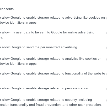
consents
o allow Google to enable storage related to advertising like cookies on
evice identifiers in apps.
o klasická izolácia
Poznáte Šittov rez? Uro
ubia v mrazoch zlyháva
ho na marhuliach v júni 
o allow my user data to be sent to Google for online advertising
o to vyriešiť raz a navždy
budúci rok vám kvety
s.
nezničia jarné mrazy
to allow Google to send me personalized advertising.
o allow Google to enable storage related to analytics like cookies on
evice identifiers in apps.
o allow Google to enable storage related to functionality of the website
CHALUPA
o allow Google to enable storage related to personalization.
é znesú sucho a teplo?
 na miesta, na ktoré
o allow Google to enable storage related to security, including
elý deň
cation functionality and fraud prevention, and other user protection.