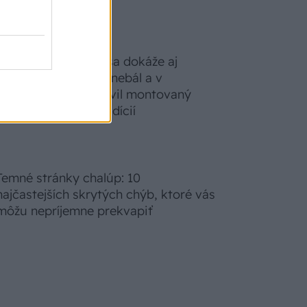
S motorovou pílou sa dokáže aj
podpísať. Slovák sa nebál a v
Čičmanoch si postavil montovaný
domček v duchu tradícií
Temné stránky chalúp: 10
najčastejších skrytých chýb, ktoré vás
môžu nepríjemne prekvapiť