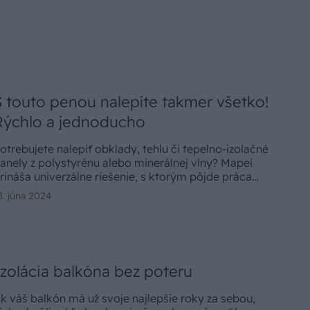
S touto penou nalepíte takmer všetko!
Rýchlo a jednoducho
otrebujete nalepiť obklady, tehlu či tepelno-izolačné
anely z polystyrénu alebo minerálnej vlny? Mapei
rináša univerzálne riešenie, s ktorým pôjde práca
ko po masle.
8. júna 2024
Izolácia balkóna bez poteru
k váš balkón má už svoje najlepšie roky za sebou,