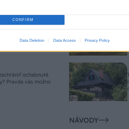
CONFIRM
 len levanduľa! 7
sok, ktoré rozžiaria vašu
Data Deletion
Data Access
Privacy Policy
 zachrániť ochabnuté
ny? Pravda vás možno
NÁVODY