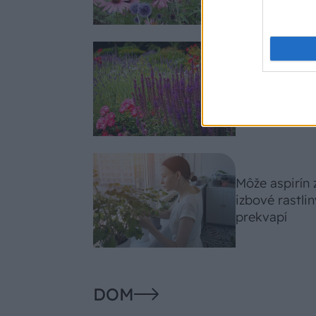
Nemusí to byť
fialových krá
záhradu
Môže aspirín
izbové rastli
prekvapí
DOM