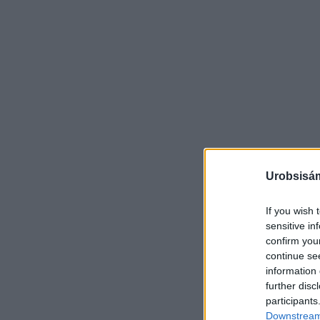
Urobsisám
If you wish 
sensitive in
confirm you
continue se
information 
further disc
participants
Downstream 