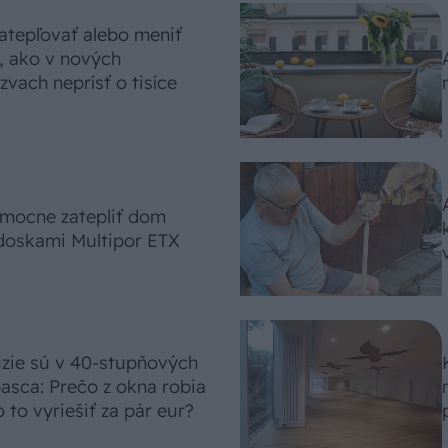
atepľovať alebo meniť
, ako v nových
vach neprísť o tisíce
omocne zatepliť dom
doskami Multipor ETX
úzie sú v 40-stupňových
asca: Prečo z okna robia
 to vyriešiť za pár eur?