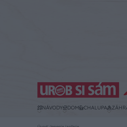
NÁVODY
DOM
CHALUPA
ZÁHR
Úvod
lepenie izolácie