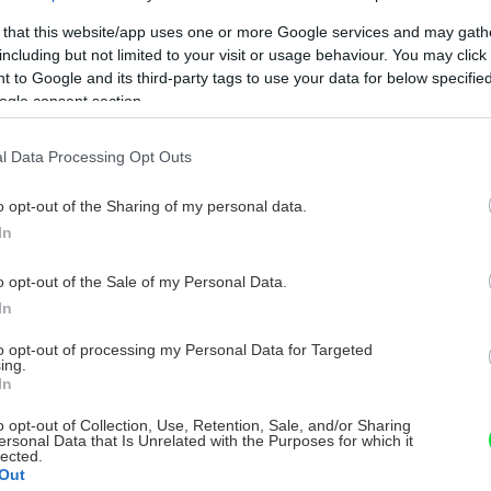
 that this website/app uses one or more Google services and may gath
including but not limited to your visit or usage behaviour. You may click 
 to Google and its third-party tags to use your data for below specifi
ogle consent section.
l Data Processing Opt Outs
o opt-out of the Sharing of my personal data.
In
o opt-out of the Sale of my Personal Data.
In
to opt-out of processing my Personal Data for Targeted
ing.
In
o opt-out of Collection, Use, Retention, Sale, and/or Sharing
ersonal Data that Is Unrelated with the Purposes for which it
lected.
Out