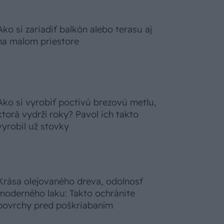
Ako si zariadiť balkón alebo terasu aj
na malom priestore
Ako si vyrobiť poctivú brezovú metlu,
ktorá vydrží roky? Pavol ich takto
vyrobil už stovky
Krása olejovaného dreva, odolnosť
moderného laku: Takto ochránite
povrchy pred poškriabaním