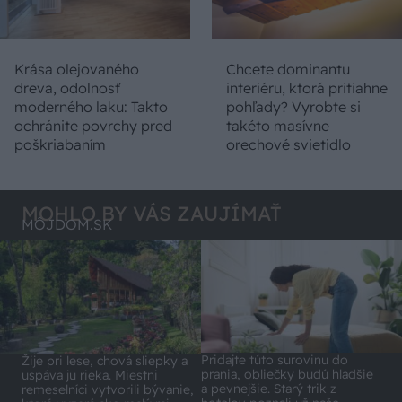
Krása olejovaného
Chcete dominantu
dreva, odolnosť
interiéru, ktorá pritiahne
moderného laku: Takto
pohľady? Vyrobte si
ochránite povrchy pred
takéto masívne
poškriabaním
orechové svietidlo
MOHLO BY VÁS ZAUJÍMAŤ
MÔJDOM.SK
Pridajte túto surovinu do
Žije pri lese, chová sliepky a
prania, obliečky budú hladšie
uspáva ju rieka. Miestni
a pevnejšie. Starý trik z
remeselníci vytvorili bývanie,