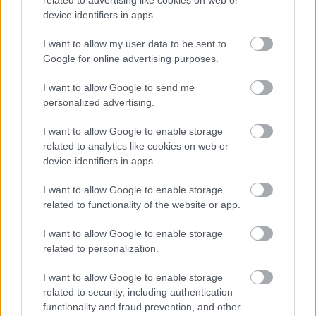
device identifiers in apps.
I want to allow my user data to be sent to
Google for online advertising purposes.
I want to allow Google to send me
personalized advertising.
Na Morave prerobila
S motorovou pílou sa
I want to allow Google to enable storage
starú chalupu na
dokáže aj podpísať.
related to analytics like cookies on web or
nepoznanie: Keď
Slovák sa nebál a v
device identifiers in apps.
vojdete dnu, zabudnete,
Čičmanoch si postavil
že nie ste v Toskánsku
montovaný domček v
I want to allow Google to enable storage
duchu tradícií
related to functionality of the website or app.
I want to allow Google to enable storage
related to personalization.
I want to allow Google to enable storage
related to security, including authentication
functionality and fraud prevention, and other