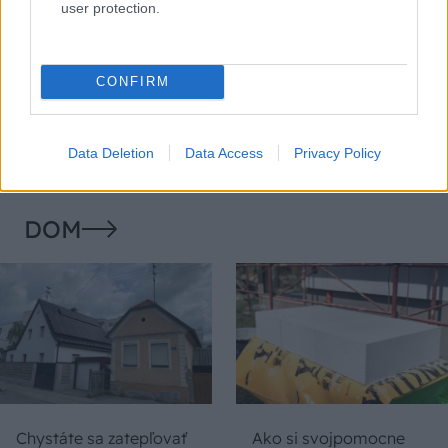
user protection.
Temné stránky chalúp:
Žena, búracie kladivo a
10 najčastejších
vôňa dreva: Takáto
CONFIRM
skrytých chýb, ktoré
premena zrubu z roku
vás môžu nepríjemne
1654 sa nevidí každý
prekvapiť
deň!
Data Deletion
Data Access
Privacy Policy
DOM
Chystáte sa zatepľovať
Ako si svojpomocne