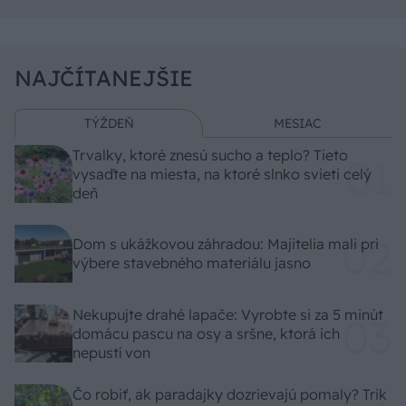
NAJČÍTANEJŠIE
TÝŽDEŇ
MESIAC
Trvalky, ktoré znesú sucho a teplo? Tieto
vysaďte na miesta, na ktoré slnko svieti celý
deň
Dom s ukážkovou záhradou: Majitelia mali pri
výbere stavebného materiálu jasno
Nekupujte drahé lapače: Vyrobte si za 5 minút
domácu pascu na osy a sršne, ktorá ich
nepustí von
Čo robiť, ak paradajky dozrievajú pomaly? Trik