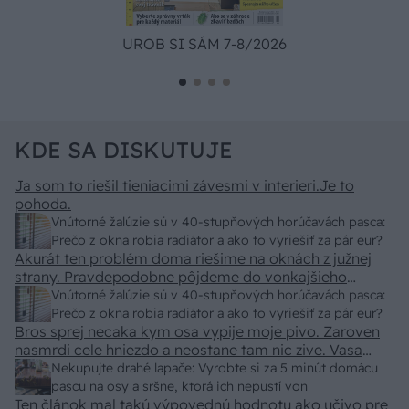
UROB SI SÁM 7-8/2026
KDE SA DISKUTUJE
Ja som to riešil tieniacimi závesmi v interieri.Je to
pohoda.
Vnútorné žalúzie sú v 40-stupňových horúčavách pasca:
Prečo z okna robia radiátor a ako to vyriešiť za pár eur?
Akurát ten problém doma riešime na oknách z južnej
strany. Pravdepodobne pôjdeme do vonkajšieho
tienenia na spôsob markízy 250x150cm. Čínsky
Vnútorné žalúzie sú v 40-stupňových horúčavách pasca:
predajcovia idú okolo 100 eur kus.
Prečo z okna robia radiátor a ako to vyriešiť za pár eur?
Bros sprej necaka kym osa vypije moje pivo. Zaroven
nasmrdi cele hniezdo a neostane tam nic zive. Vasa
pasca naucinke moc efektivne. Skor pritiahne slimaky
Nekupujte drahé lapače: Vyrobte si za 5 minút domácu
pascu na osy a sršne, ktorá ich nepustí von
Ten článok mal takú výpovednú hodnotu ako učivo pre