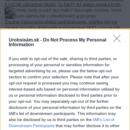
3 ročník základnej školy. To fakt? AI alebo nejaka kniha
z VŠ? Dnešné rychlotvrdnuce malty - pevnosť 40 Mpa a
Viete, kedy použiť akú maltu? Spoznajte rozdiely, ktoré
doba schnutia tak 15 minut , k tomu vodotesné s
vám ušetria čas v stavebninách aj pri práci
Žiadne čapovanie alebo zadlabávanie, všetko len na
kryštálikou. A rozdiel - schnutie a zretie. Nič?
čínske skrutky. Alternatíva slovenskej IKEI - čo sa týka
pevnosti. Autor si nedal veľa námahy s remeselným
Záhradné ležadlá v obchodoch sú predražené. Toto si
spracovaním, škoda. No lepšie než ten odpad z DTD
vyrobíte pod 140 eur a je oveľa pohodlnejšie!
Urobsisám.sk -
Do Not Process My Personal
Information
predávaný v Kauflande alebo Lídli.
If you wish to opt-out of the sale, sharing to third parties, or
ZÁHRADA
processing of your personal or sensitive information for
targeted advertising by us, please use the below opt-out
section to confirm your selection. Please note that after your
opt-out request is processed you may continue seeing
interest-based ads based on personal information utilized by
us or personal information disclosed to third parties prior to
your opt-out. You may separately opt-out of the further
disclosure of your personal information by third parties on the
IAB’s list of downstream participants. This information may
also be disclosed by us to third parties on the
IAB’s List of
Trvalky, ktoré znesú
Nemusí to byť len
Downstream Participants
that may further disclose it to other
sucho a teplo? Tieto
levanduľa! 7 fialových