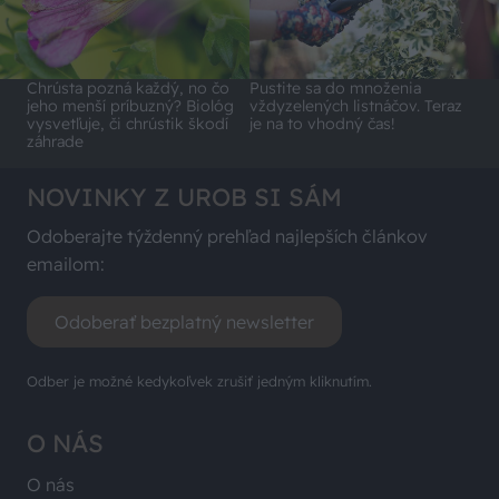
Chrústa pozná každý, no čo
Pustite sa do množenia
jeho menší príbuzný? Biológ
vždyzelených listnáčov. Teraz
vysvetľuje, či chrústik škodí
je na to vhodný čas!
záhrade
NOVINKY Z UROB SI SÁM
Odoberajte týždenný prehľad najlepších článkov
emailom:
Odoberať bezplatný newsletter
Odber je možné kedykoľvek zrušiť jedným kliknutím.
O NÁS
O nás