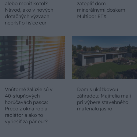
alebo meniť kotol?
zatepliť dom
Návod, ako v nových
minerálnymi doskami
dotačných výzvach
Multipor ETX
neprísť o tisíce eur
Vnútorné žalúzie sú v
Dom s ukážkovou
40-stupňových
záhradou: Majitelia mali
horúčavách pasca:
pri výbere stavebného
Prečo z okna robia
materiálu jasno
radiátor a ako to
vyriešiť za pár eur?