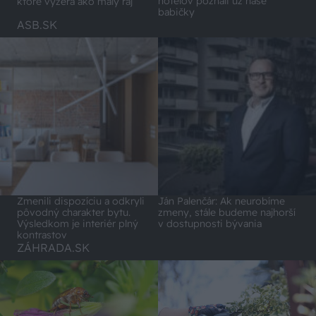
hotelov poznali už naše
ktoré vyzerá ako malý raj
babičky
ASB.SK
Zmenili dispozíciu a odkryli
Ján Palenčár: Ak neurobíme
pôvodný charakter bytu.
zmeny, stále budeme najhorší
Výsledkom je interiér plný
v dostupnosti bývania
kontrastov
ZÁHRADA.SK