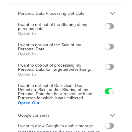
third parties.
vysaďte na miesta, na
krások, ktoré rozžiaria
ktoré slnko svieti celý
vašu záhradu
Please note that this website/app uses one or more Google
Personal Data Processing Opt Outs
deň
services and may gather and store information including but
not limited to your visit or usage behaviour. You may click to
I want to opt-out of the Sharing of my
personal data.
grant or deny consent to Google and its third-party tags to
Opted In
use your data for below specified purposes in below Google
consent section.
I want to opt-out of the Sale of my
Personal Data.
Opted In
I want to opt-out of processing my
Personal Data for Targeted Advertising.
Opted In
Môže aspirín zachrániť
Júlový reštart uhoriek
I want to opt-out of Collection, Use,
ochabnuté izbové
nakladačiek: Ako ich
Retention, Sale, and/or Sharing of my
rastliny? Pravda vás
podporiť k druhej vlne
Personal Data that Is Unrelated with the
Purposes for which it was collected.
možno prekvapí
kvitnutia?
Opted Out
Google consents
CHALUPA
I want to allow Google to enable storage
related to advertising like cookies on web or