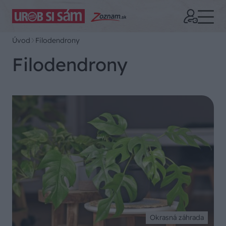
Úvod
Filodendrony
Filodendrony
Okrasná záhrada