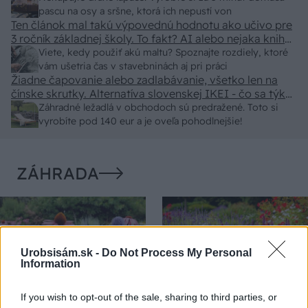
pascu na osy a sršne, ktorá ich nepustí von
Ten článok mal takú výpovednú hodnotu ako učivo pre
3 ročník základnej školy. To fakt? AI alebo nejaka kniha
z VŠ? Dnešné rychlotvrdnuce malty - pevnosť 40 Mpa a
Viete, kedy použiť akú maltu? Spoznajte rozdiely, ktoré
doba schnutia tak 15 minut , k tomu vodotesné s
vám ušetria čas v stavebninách aj pri práci
Žiadne čapovanie alebo zadlabávanie, všetko len na
kryštálikou. A rozdiel - schnutie a zretie. Nič?
čínske skrutky. Alternatíva slovenskej IKEI - čo sa týka
pevnosti. Autor si nedal veľa námahy s remeselným
Záhradné ležadlá v obchodoch sú predražené. Toto si
spracovaním, škoda. No lepšie než ten odpad z DTD
vyrobíte pod 140 eur a je oveľa pohodlnejšie!
predávaný v Kauflande alebo Lídli.
ZÁHRADA
Urobsisám.sk -
Do Not Process My Personal
Information
If you wish to opt-out of the sale, sharing to third parties, or