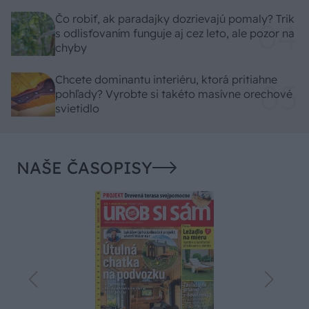
Čo robiť, ak paradajky dozrievajú pomaly? Trik
s odlisťovaním funguje aj cez leto, ale pozor na
chyby
Chcete dominantu interiéru, ktorá pritiahne
pohľady? Vyrobte si takéto masívne orechové
svietidlo
NAŠE ČASOPISY