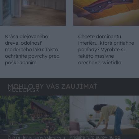
Krása olejovaného
Chcete dominantu
dreva, odolnosť
interiéru, ktorá pritiahne
moderného laku: Takto
pohľady? Vyrobte si
ochránite povrchy pred
takéto masívne
poškriabaním
orechové svietidlo
MOHLO BY VÁS ZAUJÍMAŤ
MÔJDOM.SK
Pridajte túto surovinu do
Žije pri lese, chová sliepky a