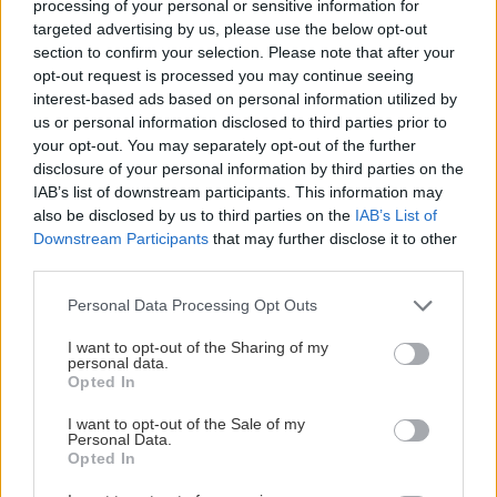
processing of your personal or sensitive information for
Trvalky, ktoré znesú
Nemusí to byť len
targeted advertising by us, please use the below opt-out
sucho a teplo? Tieto
levanduľa! 7 fialových
section to confirm your selection. Please note that after your
vysaďte na miesta, na
krások, ktoré rozžiaria
opt-out request is processed you may continue seeing
ktoré slnko svieti celý
vašu záhradu
interest-based ads based on personal information utilized by
deň
us or personal information disclosed to third parties prior to
your opt-out. You may separately opt-out of the further
disclosure of your personal information by third parties on the
IAB’s list of downstream participants. This information may
also be disclosed by us to third parties on the
IAB’s List of
Downstream Participants
that may further disclose it to other
third parties.
Please note that this website/app uses one or more Google
Personal Data Processing Opt Outs
services and may gather and store information including but
not limited to your visit or usage behaviour. You may click to
I want to opt-out of the Sharing of my
Môže aspirín zachrániť
Júlový reštart uhoriek
personal data.
grant or deny consent to Google and its third-party tags to
ochabnuté izbové
nakladačiek: Ako ich
Opted In
use your data for below specified purposes in below Google
rastliny? Pravda vás
podporiť k druhej vlne
consent section.
možno prekvapí
kvitnutia?
I want to opt-out of the Sale of my
Personal Data.
Opted In