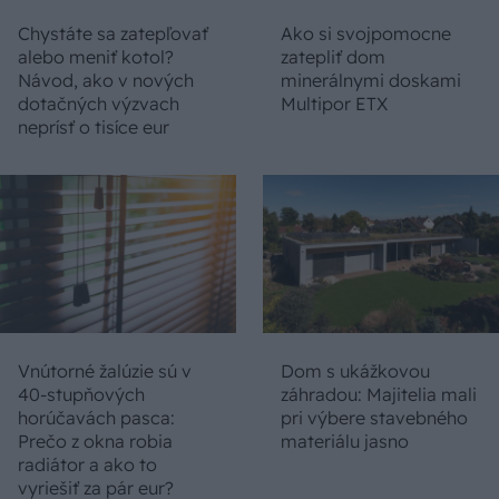
Chystáte sa zatepľovať
Ako si svojpomocne
alebo meniť kotol?
zatepliť dom
Návod, ako v nových
minerálnymi doskami
dotačných výzvach
Multipor ETX
neprísť o tisíce eur
Vnútorné žalúzie sú v
Dom s ukážkovou
40-stupňových
záhradou: Majitelia mali
horúčavách pasca:
pri výbere stavebného
Prečo z okna robia
materiálu jasno
radiátor a ako to
vyriešiť za pár eur?