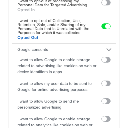
I want to opt-out of processing my
CHALUPA
Personal Data for Targeted Advertising.
Opted In
I want to opt-out of Collection, Use,
Retention, Sale, and/or Sharing of my
Personal Data that Is Unrelated with the
Purposes for which it was collected.
Opted Out
Google consents
I want to allow Google to enable storage
Na Morave prerobila
S motorovou pílou sa
related to advertising like cookies on web or
starú chalupu na
dokáže aj podpísať.
device identifiers in apps.
nepoznanie: Keď
Slovák sa nebál a v
vojdete dnu, zabudnete,
Čičmanoch si postavil
I want to allow my user data to be sent to
že nie ste v Toskánsku
montovaný domček v
Google for online advertising purposes.
duchu tradícií
I want to allow Google to send me
personalized advertising.
I want to allow Google to enable storage
related to analytics like cookies on web or