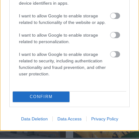
device identifiers in apps.
I want to allow Google to enable storage
related to functionality of the website or app.
Temné stránky chalúp:
Žena, búracie kladivo a
I want to allow Google to enable storage
10 najčastejších
vôňa dreva: Takáto
related to personalization.
skrytých chýb, ktoré
premena zrubu z roku
vás môžu nepríjemne
1654 sa nevidí každý
I want to allow Google to enable storage
prekvapiť
deň!
related to security, including authentication
functionality and fraud prevention, and other
user protection.
DOM
CONFIRM
Data Deletion
Data Access
Privacy Policy