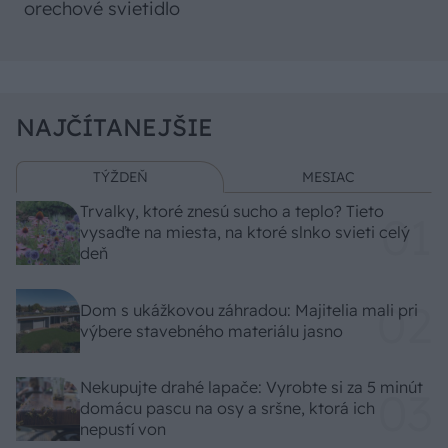
orechové svietidlo
NAJČÍTANEJŠIE
TÝŽDEŇ
MESIAC
Trvalky, ktoré znesú sucho a teplo? Tieto
vysaďte na miesta, na ktoré slnko svieti celý
deň
Dom s ukážkovou záhradou: Majitelia mali pri
výbere stavebného materiálu jasno
Nekupujte drahé lapače: Vyrobte si za 5 minút
domácu pascu na osy a sršne, ktorá ich
nepustí von