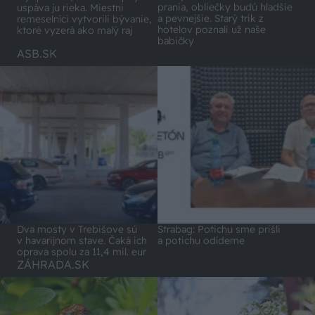
prania, obliečky budú hladšie
uspáva ju rieka. Miestni
a pevnejšie. Starý trik z
remeselníci vytvorili bývanie,
hotelov poznali už naše
ktoré vyzerá ako malý raj
babičky
ASB.SK
Dva mosty v Trebišove sú
Strabag: Potichu sme prišli
v havarijnom stave. Čaká ich
a potichu odídeme
oprava spolu za 11,4 mil. eur
ZÁHRADA.SK