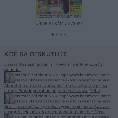
UROB SI SÁM 7-8/2026
KDE SA DISKUTUJE
Ja som to riešil tieniacimi závesmi v interieri.Je to
pohoda.
Vnútorné žalúzie sú v 40-stupňových horúčavách pasca:
Prečo z okna robia radiátor a ako to vyriešiť za pár eur?
Akurát ten problém doma riešime na oknách z južnej
strany. Pravdepodobne pôjdeme do vonkajšieho
tienenia na spôsob markízy 250x150cm. Čínsky
Vnútorné žalúzie sú v 40-stupňových horúčavách pasca:
predajcovia idú okolo 100 eur kus.
Prečo z okna robia radiátor a ako to vyriešiť za pár eur?
Bros sprej necaka kym osa vypije moje pivo. Zaroven
nasmrdi cele hniezdo a neostane tam nic zive. Vasa
pasca naucinke moc efektivne. Skor pritiahne slimaky
Nekupujte drahé lapače: Vyrobte si za 5 minút domácu