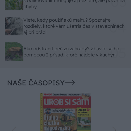
s odlisťovaním funguje aj cez leto, ale pozor na
chyby
Viete, kedy použiť akú maltu? Spoznajte
rozdiely, ktoré vám ušetria čas v stavebninách
aj pri práci
Ako odstrániť peň zo záhrady? Zbavte sa ho
pomocou 2 prísad, ktoré nájdete v kuchyni
NAŠE ČASOPISY