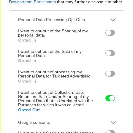
Downstream Participants
that may further disclose it to other
third parties.
CHALUPA
Please note that this website/app uses one or more Google
Personal Data Processing Opt Outs
services and may gather and store information including but
not limited to your visit or usage behaviour. You may click to
I want to opt-out of the Sharing of my
personal data.
grant or deny consent to Google and its third-party tags to
Opted In
use your data for below specified purposes in below Google
consent section.
I want to opt-out of the Sale of my
Personal Data.
Opted In
I want to opt-out of processing my
Personal Data for Targeted Advertising.
Na Morave prerobila
S motorovou pílou sa
Opted In
starú chalupu na
dokáže aj podpísať.
nepoznanie: Keď
Slovák sa nebál a v
I want to opt-out of Collection, Use,
Retention, Sale, and/or Sharing of my
vojdete dnu, zabudnete,
Čičmanoch si postavil
Personal Data that Is Unrelated with the
že nie ste v Toskánsku
montovaný domček v
Purposes for which it was collected.
duchu tradícií
Opted Out
Google consents
I want to allow Google to enable storage