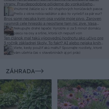
strany. Pravdepodobne pôjdeme do vonkajšieho
tienenia na spôsob markízy 250x150cm. Čínsky
Vnútorné žalúzie sú v 40-stupňových horúčavách pasca:
predajcovia idú okolo 100 eur kus.
Prečo z okna robia radiátor a ako to vyriešiť za pár eur?
Bros sprej necaka kym osa vypije moje pivo. Zaroven
nasmrdi cele hniezdo a neostane tam nic zive. Vasa
pasca naucinke moc efektivne. Skor pritiahne slimaky
Nekupujte drahé lapače: Vyrobte si za 5 minút domácu
pascu na osy a sršne, ktorá ich nepustí von
Ten článok mal takú výpovednú hodnotu ako učivo pre
3 ročník základnej školy. To fakt? AI alebo nejaka kniha
z VŠ? Dnešné rychlotvrdnuce malty - pevnosť 40 Mpa a
Viete, kedy použiť akú maltu? Spoznajte rozdiely, ktoré
doba schnutia tak 15 minut , k tomu vodotesné s
vám ušetria čas v stavebninách aj pri práci
kryštálikou. A rozdiel - schnutie a zretie. Nič?
ZÁHRADA