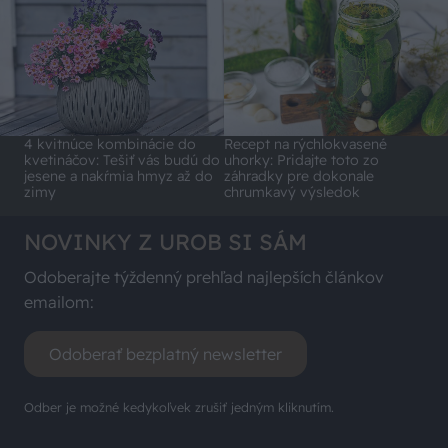
4 kvitnúce kombinácie do
Recept na rýchlokvasené
kvetináčov: Tešiť vás budú do
uhorky: Pridajte toto zo
jesene a nakŕmia hmyz až do
záhradky pre dokonale
zimy
chrumkavý výsledok
NOVINKY Z UROB SI SÁM
Odoberajte týždenný prehľad najlepších článkov
emailom:
Odoberať bezplatný newsletter
Odber je možné kedykoľvek zrušiť jedným kliknutím.