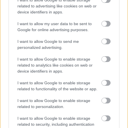
related to advertising like cookies on web or
device identifiers in apps.
I want to allow my user data to be sent to
Google for online advertising purposes.
Temné stránky chalúp:
Žena, búracie kladivo a
I want to allow Google to send me
10 najčastejších
vôňa dreva: Takáto
personalized advertising.
skrytých chýb, ktoré
premena zrubu z roku
vás môžu nepríjemne
1654 sa nevidí každý
I want to allow Google to enable storage
prekvapiť
deň!
related to analytics like cookies on web or
device identifiers in apps.
I want to allow Google to enable storage
DOM
related to functionality of the website or app.
I want to allow Google to enable storage
related to personalization.
I want to allow Google to enable storage
related to security, including authentication