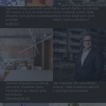
Vysoké stropy pomohli využiť
Ako vybrať dlažbu na záhrady:
40-metrový byt na maximum.
ktorý materiál vydrží záťaž,
Zmestili doň aj dve manželské
ktorý môže kĺzať a pri čom
postele!
rátať s častou údržbou?
ASB.SK
Zmenili dispozíciu a odkryli
Ján Palenčár: Ak neurobíme
pôvodný charakter bytu.
zmeny, stále budeme najhorší
Výsledkom je interiér plný
v dostupnosti bývania
kontrastov
ZÁHRADA.SK