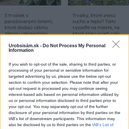
5 trvaliek s
Trvalky, ktoré znesú
panašovanými listami,
sucho a teplo? Tieto
ktoré dodajú vášmu
vysaďte na miesta, na
záhonu celosezónny
ktoré slnko svieti celý
šmrnc
deň
Urobsisám.sk -
Do Not Process My Personal
Information
If you wish to opt-out of the sale, sharing to third parties, or
processing of your personal or sensitive information for
targeted advertising by us, please use the below opt-out
section to confirm your selection. Please note that after your
opt-out request is processed you may continue seeing
interest-based ads based on personal information utilized by
us or personal information disclosed to third parties prior to
Nemusí to byť len
Môže aspirín zachrániť
your opt-out. You may separately opt-out of the further
levanduľa! 7 fialových
ochabnuté izbové
disclosure of your personal information by third parties on the
krások, ktoré rozžiaria
rastliny? Pravda vás
IAB’s list of downstream participants. This information may
vašu záhradu
možno prekvapí
also be disclosed by us to third parties on the
IAB’s List of