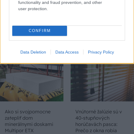
functionality and fraud prevention, and other
user protection.
Inteligentné strešné
Chystáte sa zatepľovať
okná pre moderné
alebo meniť kotol?
CONFIRM
bývanie
Návod, ako v nových
dotačných výzvach
neprísť o tisíce eur
Data Deletion
Data Access
Privacy Policy
Ako si svojpomocne
Vnútorné žalúzie sú v
zatepliť dom
40-stupňových
minerálnymi doskami
horúčavách pasca:
Multipor ETX
Prečo z okna robia