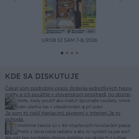
UROB SI SÁM 7-8/2026
KDE SA DISKUTUJE
Čakal som podrobný popis zloženia jednotlivých typov
malty a ich použitie v slovenskom prostredí, no dostal
som len pár primitívnych rád o výbere vriec v
Viete, kedy použiť akú maltu? Spoznajte rozdiely, ktoré
stavebninách. Kde sa podel názov a zmysel časopisu
vám ušetria čas v stavebninách aj pri práci
"Urob si sám" ? To skutočne už nemáme na Slovensku
Ja som to riešil tieniacimi závesmi v interieri.Je to
"fachmanov"! Vypadá to tak že za pár rokov nám budú
pohoda.
stavať chaty a chalupy číňania a použijú BAMBUS !!!
Vnútorné žalúzie sú v 40-stupňových horúčavách pasca:
Prečo z okna robia radiátor a ako to vyriešiť za pár eur?
Akurát ten problém doma riešime na oknách z južnej