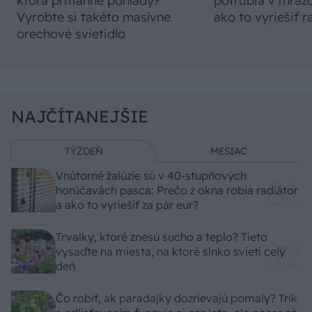
ktorá pritiahne pohľady?
potrubia v mrazo
Vyrobte si takéto masívne
ako to vyriešiť r
orechové svietidlo
NAJČÍTANEJŠIE
TÝŽDEŇ
MESIAC
Vnútorné žalúzie sú v 40-stupňových
horúčavách pasca: Prečo z okna robia radiátor
a ako to vyriešiť za pár eur?
Trvalky, ktoré znesú sucho a teplo? Tieto
vysaďte na miesta, na ktoré slnko svieti celý
deň
Čo robiť, ak paradajky dozrievajú pomaly? Trik