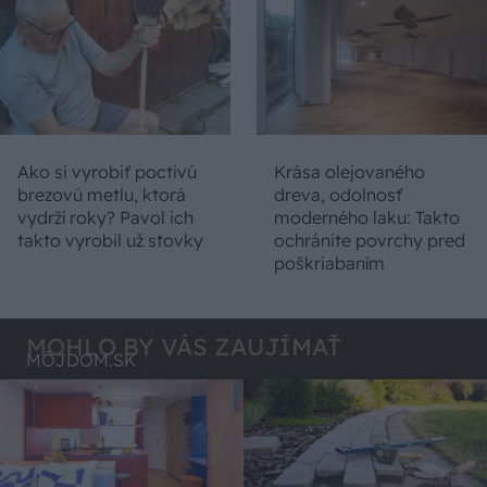
Ako si vyrobiť poctivú
Krása olejovaného
brezovú metlu, ktorá
dreva, odolnosť
vydrží roky? Pavol ich
moderného laku: Takto
takto vyrobil už stovky
ochránite povrchy pred
poškriabaním
MOHLO BY VÁS ZAUJÍMAŤ
MÔJDOM.SK