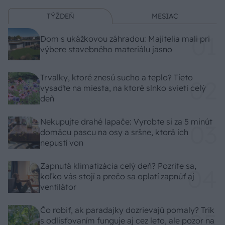
TÝŽDEŇ
MESIAC
Dom s ukážkovou záhradou: Majitelia mali pri
výbere stavebného materiálu jasno
Trvalky, ktoré znesú sucho a teplo? Tieto
vysaďte na miesta, na ktoré slnko svieti celý
deň
Nekupujte drahé lapače: Vyrobte si za 5 minút
domácu pascu na osy a sršne, ktorá ich
nepustí von
Zapnutá klimatizácia celý deň? Pozrite sa,
koľko vás stojí a prečo sa oplatí zapnúť aj
ventilátor
Čo robiť, ak paradajky dozrievajú pomaly? Trik
s odlisťovaním funguje aj cez leto, ale pozor na