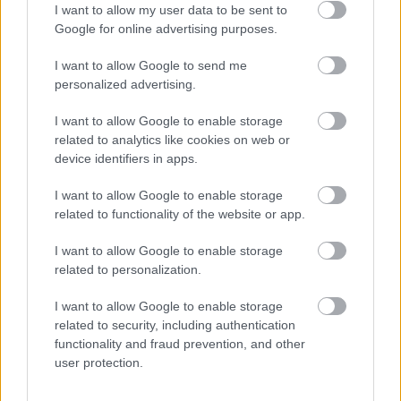
I want to allow my user data to be sent to
Google for online advertising purposes.
I want to allow Google to send me
personalized advertising.
I want to allow Google to enable storage
related to analytics like cookies on web or
Môže aspirín zachrániť
Júlový reštart uhoriek
device identifiers in apps.
ochabnuté izbové
nakladačiek: Ako ich
rastliny? Pravda vás
podporiť k druhej vlne
I want to allow Google to enable storage
možno prekvapí
kvitnutia?
related to functionality of the website or app.
I want to allow Google to enable storage
related to personalization.
CHALUPA
I want to allow Google to enable storage
related to security, including authentication
functionality and fraud prevention, and other
user protection.