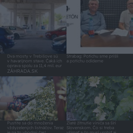
Dva mosty v Trebišove sú
Strabag: Potichu sme prišli
v havarijnom stave. Čaká ich
a potichu odídeme
oprava spolu za 11,4 mil. eur
ZÁHRADA.SK
Pustite sa do množenia
Zlaté žltnutie viniča sa šíri
vždyzelených listnáčov. Teraz
Slovenskom. Čo si treba
je na to vhodný čas!
všímať a čo musí urobiť aj