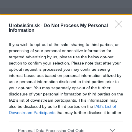
KDE SA DISKUTUJE
Urobsisám.sk -
Do Not Process My Personal
Akurát ten problém doma riešime na oknách z južnej
Information
strany. Pravdepodobne pôjdeme do vonkajšieho
tienenia na spôsob markízy 250x150cm. Čínsky
Vnútorné žalúzie sú v 40-stupňových horúčavách pasca:
If you wish to opt-out of the sale, sharing to third parties, or
predajcovia idú okolo 100 eur kus.
Prečo z okna robia radiátor a ako to vyriešiť za pár eur?
processing of your personal or sensitive information for
Bros sprej necaka kym osa vypije moje pivo. Zaroven
targeted advertising by us, please use the below opt-out
nasmrdi cele hniezdo a neostane tam nic zive. Vasa
section to confirm your selection. Please note that after your
pasca naucinke moc efektivne. Skor pritiahne slimaky
Nekupujte drahé lapače: Vyrobte si za 5 minút domácu
opt-out request is processed you may continue seeing
pascu na osy a sršne, ktorá ich nepustí von
interest-based ads based on personal information utilized by
Ten článok mal takú výpovednú hodnotu ako učivo pre
3 ročník základnej školy. To fakt? AI alebo nejaka kniha
us or personal information disclosed to third parties prior to
z VŠ? Dnešné rychlotvrdnuce malty - pevnosť 40 Mpa a
Viete, kedy použiť akú maltu? Spoznajte rozdiely, ktoré
your opt-out. You may separately opt-out of the further
doba schnutia tak 15 minut , k tomu vodotesné s
vám ušetria čas v stavebninách aj pri práci
disclosure of your personal information by third parties on the
Žiadne čapovanie alebo zadlabávanie, všetko len na
kryštálikou. A rozdiel - schnutie a zretie. Nič?
IAB’s list of downstream participants. This information may
čínske skrutky. Alternatíva slovenskej IKEI - čo sa týka
also be disclosed by us to third parties on the
IAB’s List of
pevnosti. Autor si nedal veľa námahy s remeselným
Záhradné ležadlá v obchodoch sú predražené. Toto si
Downstream Participants
that may further disclose it to other
spracovaním, škoda. No lepšie než ten odpad z DTD
vyrobíte pod 140 eur a je oveľa pohodlnejšie!
third parties.
predávaný v Kauflande alebo Lídli.
V sobotnej relácii pre záhradkárov , 11.7.2026 na stanici
Regina-východ , predseda Slovenského zväzu
Please note that this website/app uses one or more Google
Personal Data Processing Opt Outs