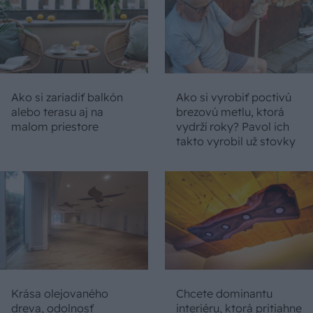
Ako si zariadiť balkón
Ako si vyrobiť poctivú
alebo terasu aj na
brezovú metlu, ktorá
malom priestore
vydrží roky? Pavol ich
takto vyrobil už stovky
Krása olejovaného
Chcete dominantu
dreva, odolnosť
interiéru, ktorá pritiahne