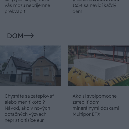
vás môžu nepríjemne
1654 sa nevidí každý
prekvapiť
deň!
DOM
Chystáte sa zatepľovať
Ako si svojpomocne
alebo meniť kotol?
zatepliť dom
Návod, ako v nových
minerálnymi doskami
dotačných výzvach
Multipor ETX
neprísť o tisíce eur