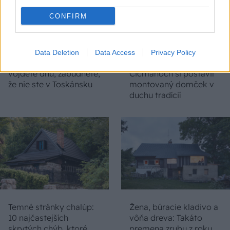
CONFIRM
Na Morave prerobila
S motorovou pílou sa
starú chalupu na
dokáže aj podpísať.
Data Deletion
Data Access
Privacy Policy
nepoznanie: Keď
Slovák sa nebál a v
vojdete dnu, zabudnete,
Čičmanoch si postavil
že nie ste v Toskánsku
montovaný domček v
duchu tradícií
Temné stránky chalúp:
Žena, búracie kladivo a
10 najčastejších
vôňa dreva: Takáto
skrytých chýb, ktoré
premena zrubu z roku