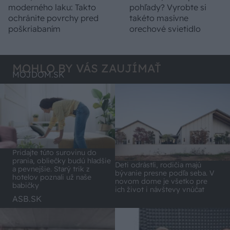
moderného laku: Takto
pohľady? Vyrobte si
ochránite povrchy pred
takéto masívne
poškriabaním
orechové svietidlo
MOHLO BY VÁS ZAUJÍMAŤ
MÔJDOM.SK
Pridajte túto surovinu do
prania, obliečky budú hladšie
Deti odrástli, rodičia majú
a pevnejšie. Starý trik z
bývanie presne podľa seba. V
hotelov poznali už naše
novom dome je všetko pre
babičky
ich život i návštevy vnúčat
ASB.SK