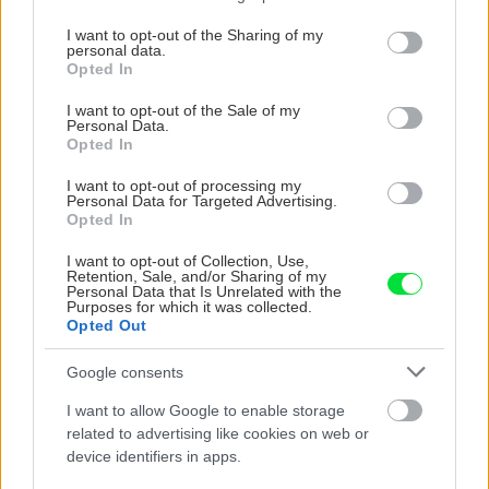
záhradkárov pán Jakubech tvrdil, že to, že vlky sú
Nenechajte stromy divoko zarásť! Júlový rez, ktorý
services and may gather and store information including but
neproduktívne , nie je pravda. Aj vlky je možné použiť
rozhodne o úrode
not limited to your visit or usage behaviour. You may click to
I want to opt-out of the Sharing of my
personal data.
pri formovaní koruny a budú rodiť.
grant or deny consent to Google and its third-party tags to
Opted In
use your data for below specified purposes in below Google
consent section.
ZÁHRADA
I want to opt-out of the Sale of my
Personal Data.
Opted In
I want to opt-out of processing my
Personal Data for Targeted Advertising.
Opted In
I want to opt-out of Collection, Use,
Retention, Sale, and/or Sharing of my
Personal Data that Is Unrelated with the
Purposes for which it was collected.
Opted Out
Trvalky, ktoré znesú
Nemusí to byť len
sucho a teplo? Tieto
levanduľa! 7 fialových
Google consents
vysaďte na miesta, na
krások, ktoré rozžiaria
I want to allow Google to enable storage
ktoré slnko svieti celý
vašu záhradu
related to advertising like cookies on web or
deň
device identifiers in apps.