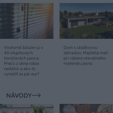
Vnútorné žalúzie sú v
Dom s ukážkovou
40-stupňových
záhradou: Majitelia mali
horúčavách pasca:
pri výbere stavebného
Prečo z okna robia
materiálu jasno
radiátor a ako to
vyriešiť za pár eur?
NÁVODY