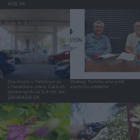
ASB.SK
Dva mosty v Trebišove sú
Strabag: Potichu sme prišli
v havarijnom stave. Čaká ich
a potichu odídeme
oprava spolu za 11,4 mil. eur
ZÁHRADA.SK