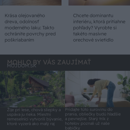
Krása olejovaného
Chcete dominantu
dreva, odolnosť
interiéru, ktorá pritiahne
moderného laku: Takto
pohľady? Vyrobte si
ochránite povrchy pred
takéto masívne
poškriabaním
orechové svietidlo
MOHLO BY VÁS ZAUJÍMAŤ
MÔJDOM.SK
Pridajte túto surovinu do
Žije pri lese, chová sliepky a
prania, obliečky budú hladšie
uspáva ju rieka. Miestni
a pevnejšie. Starý trik z
remeselníci vytvorili bývanie,
hotelov poznali už naše
ktoré vyzerá ako malý raj
babičky