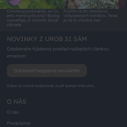
Chrústa pozná každý, no čo
Pustite sa do množenia
jeho menší príbuzný? Biológ
vždyzelených listnáčov. Teraz
vysvetľuje, či chrústik škodí
je na to vhodný čas!
záhrade
NOVINKY Z UROB SI SÁM
Odoberajte týždenný prehľad najlepších článkov
emailom:
Odoberať bezplatný newsletter
Odber je možné kedykoľvek zrušiť jedným kliknutím.
O NÁS
O nás
Predplatné