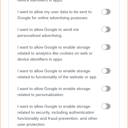
device identifiers in apps.
I want to allow my user data to be sent to
Google for online advertising purposes.
I want to allow Google to send me
personalized advertising.
Na Morave prerobila
S motorovou pílou sa
I want to allow Google to enable storage
starú chalupu na
dokáže aj podpísať.
related to analytics like cookies on web or
nepoznanie: Keď
Slovák sa nebál a v
device identifiers in apps.
vojdete dnu, zabudnete,
Čičmanoch si postavil
že nie ste v Toskánsku
montovaný domček v
I want to allow Google to enable storage
duchu tradícií
related to functionality of the website or app.
I want to allow Google to enable storage
related to personalization.
I want to allow Google to enable storage
related to security, including authentication
functionality and fraud prevention, and other
user protection.