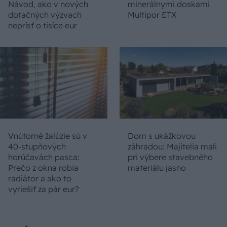
Návod, ako v nových
minerálnymi doskami
dotačných výzvach
Multipor ETX
neprísť o tisíce eur
Vnútorné žalúzie sú v
Dom s ukážkovou
40-stupňových
záhradou: Majitelia mali
horúčavách pasca:
pri výbere stavebného
Prečo z okna robia
materiálu jasno
radiátor a ako to
vyriešiť za pár eur?