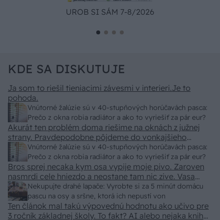
UROB SI SÁM 7-8/2026
KDE SA DISKUTUJE
Ja som to riešil tieniacimi závesmi v interieri.Je to
pohoda.
Vnútorné žalúzie sú v 40-stupňových horúčavách pasca:
Prečo z okna robia radiátor a ako to vyriešiť za pár eur?
Akurát ten problém doma riešime na oknách z južnej
strany. Pravdepodobne pôjdeme do vonkajšieho
tienenia na spôsob markízy 250x150cm. Čínsky
Vnútorné žalúzie sú v 40-stupňových horúčavách pasca:
predajcovia idú okolo 100 eur kus.
Prečo z okna robia radiátor a ako to vyriešiť za pár eur?
Bros sprej necaka kym osa vypije moje pivo. Zaroven
nasmrdi cele hniezdo a neostane tam nic zive. Vasa
pasca naucinke moc efektivne. Skor pritiahne slimaky
Nekupujte drahé lapače: Vyrobte si za 5 minút domácu
pascu na osy a sršne, ktorá ich nepustí von
Ten článok mal takú výpovednú hodnotu ako učivo pre
3 ročník základnej školy. To fakt? AI alebo nejaka kniha