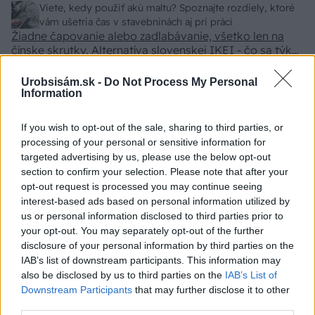
z VŠ? Dnešné rychlotvrdnuce malty - pevnosť 40 Mpa a
Viete, kedy použiť akú maltu? Spoznajte rozdiely, ktoré
doba schnutia tak 15 minut , k tomu vodotesné s
vám ušetria čas v stavebninách aj pri práci
Žiadne čapovanie alebo zadlabávanie, všetko len na
kryštálikou. A rozdiel - schnutie a zretie. Nič?
čínske skrutky. Alternatíva slovenskej IKEI - čo sa týka
pevnosti. Autor si nedal veľa námahy s remeselným
Záhradné ležadlá v obchodoch sú predražené. Toto si
spracovaním, škoda. No lepšie než ten odpad z DTD
vyrobíte pod 140 eur a je oveľa pohodlnejšie!
Urobsisám.sk -
Do Not Process My Personal
predávaný v Kauflande alebo Lídli.
Information
ZÁHRADA
If you wish to opt-out of the sale, sharing to third parties, or
processing of your personal or sensitive information for
targeted advertising by us, please use the below opt-out
section to confirm your selection. Please note that after your
opt-out request is processed you may continue seeing
interest-based ads based on personal information utilized by
us or personal information disclosed to third parties prior to
your opt-out. You may separately opt-out of the further
disclosure of your personal information by third parties on the
IAB’s list of downstream participants. This information may
also be disclosed by us to third parties on the
IAB’s List of
Trvalky, ktoré znesú
Nemusí to byť len
Downstream Participants
that may further disclose it to other
sucho a teplo? Tieto
levanduľa! 7 fialových
third parties.
vysaďte na miesta, na
krások, ktoré rozžiaria