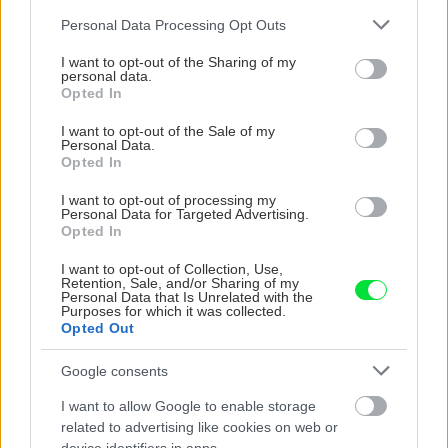
ktoré slnko svieti celý
vašu záhradu
Please note that this website/app uses one or more Google
Personal Data Processing Opt Outs
deň
services and may gather and store information including but
not limited to your visit or usage behaviour. You may click to
I want to opt-out of the Sharing of my
personal data.
grant or deny consent to Google and its third-party tags to
Opted In
use your data for below specified purposes in below Google
consent section.
I want to opt-out of the Sale of my
Personal Data.
Opted In
I want to opt-out of processing my
Personal Data for Targeted Advertising.
Opted In
Môže aspirín zachrániť
Júlový reštart uhoriek
I want to opt-out of Collection, Use,
ochabnuté izbové
nakladačiek: Ako ich
Retention, Sale, and/or Sharing of my
rastliny? Pravda vás
podporiť k druhej vlne
Personal Data that Is Unrelated with the
Purposes for which it was collected.
možno prekvapí
kvitnutia?
Opted Out
Google consents
CHALUPA
I want to allow Google to enable storage
related to advertising like cookies on web or