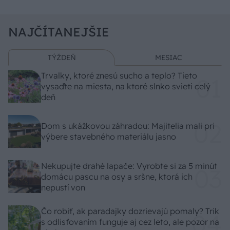
NAJČÍTANEJŠIE
TÝŽDEŇ
MESIAC
Trvalky, ktoré znesú sucho a teplo? Tieto
vysaďte na miesta, na ktoré slnko svieti celý
deň
Dom s ukážkovou záhradou: Majitelia mali pri
výbere stavebného materiálu jasno
Nekupujte drahé lapače: Vyrobte si za 5 minút
domácu pascu na osy a sršne, ktorá ich
nepustí von
Čo robiť, ak paradajky dozrievajú pomaly? Trik
s odlisťovaním funguje aj cez leto, ale pozor na