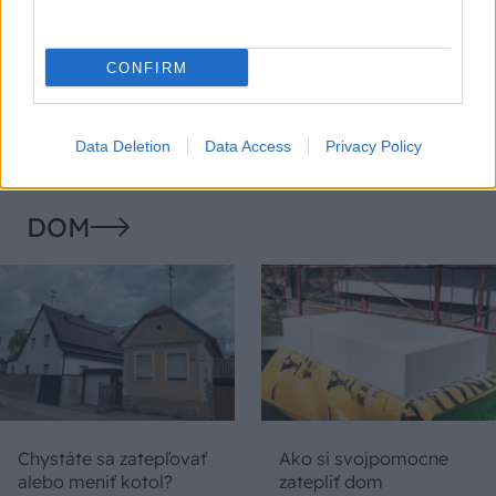
Temné stránky chalúp:
Žena, búracie kladivo a
10 najčastejších
vôňa dreva: Takáto
CONFIRM
skrytých chýb, ktoré
premena zrubu z roku
vás môžu nepríjemne
1654 sa nevidí každý
prekvapiť
deň!
Data Deletion
Data Access
Privacy Policy
DOM
Chystáte sa zatepľovať
Ako si svojpomocne
alebo meniť kotol?
zatepliť dom