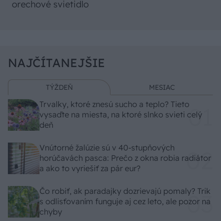
orechové svietidlo
NAJČÍTANEJŠIE
TÝŽDEŇ
MESIAC
Trvalky, ktoré znesú sucho a teplo? Tieto
vysaďte na miesta, na ktoré slnko svieti celý
deň
Vnútorné žalúzie sú v 40-stupňových
horúčavách pasca: Prečo z okna robia radiátor
a ako to vyriešiť za pár eur?
Čo robiť, ak paradajky dozrievajú pomaly? Trik
s odlisťovaním funguje aj cez leto, ale pozor na
chyby