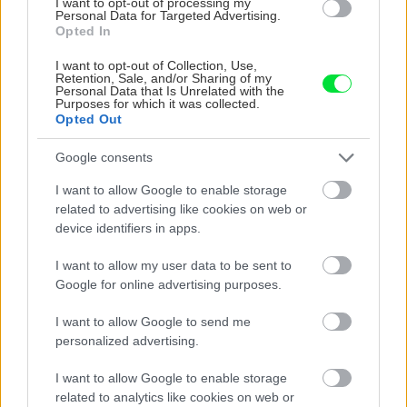
I want to opt-out of processing my
CHALUPA
Personal Data for Targeted Advertising.
Opted In
I want to opt-out of Collection, Use,
Retention, Sale, and/or Sharing of my
Personal Data that Is Unrelated with the
Purposes for which it was collected.
Opted Out
Google consents
I want to allow Google to enable storage
Na Morave prerobila
S motorovou pílou sa
related to advertising like cookies on web or
starú chalupu na
dokáže aj podpísať.
device identifiers in apps.
nepoznanie: Keď
Slovák sa nebál a v
vojdete dnu, zabudnete,
Čičmanoch si postavil
I want to allow my user data to be sent to
že nie ste v Toskánsku
montovaný domček v
Google for online advertising purposes.
duchu tradícií
I want to allow Google to send me
personalized advertising.
I want to allow Google to enable storage
related to analytics like cookies on web or