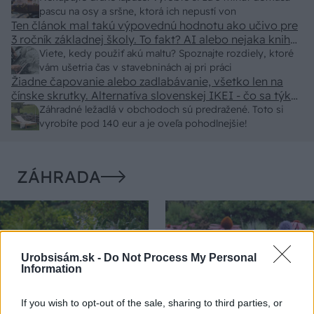
pascu na osy a sršne, ktorá ich nepustí von
Ten článok mal takú výpovednú hodnotu ako učivo pre
3 ročník základnej školy. To fakt? AI alebo nejaka kniha
z VŠ? Dnešné rychlotvrdnuce malty - pevnosť 40 Mpa a
Viete, kedy použiť akú maltu? Spoznajte rozdiely, ktoré
doba schnutia tak 15 minut , k tomu vodotesné s
vám ušetria čas v stavebninách aj pri práci
Žiadne čapovanie alebo zadlabávanie, všetko len na
kryštálikou. A rozdiel - schnutie a zretie. Nič?
čínske skrutky. Alternatíva slovenskej IKEI - čo sa týka
pevnosti. Autor si nedal veľa námahy s remeselným
Záhradné ležadlá v obchodoch sú predražené. Toto si
spracovaním, škoda. No lepšie než ten odpad z DTD
vyrobíte pod 140 eur a je oveľa pohodlnejšie!
predávaný v Kauflande alebo Lídli.
ZÁHRADA
Urobsisám.sk -
Do Not Process My Personal
Information
If you wish to opt-out of the sale, sharing to third parties, or