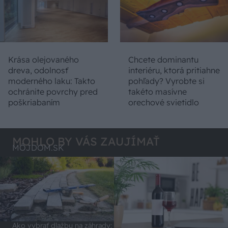
Krása olejovaného
Chcete dominantu
dreva, odolnosť
interiéru, ktorá pritiahne
moderného laku: Takto
pohľady? Vyrobte si
ochránite povrchy pred
takéto masívne
poškriabaním
orechové svietidlo
MOHLO BY VÁS ZAUJÍMAŤ
MÔJDOM.SK
Ako vybrať dlažbu na záhrady: