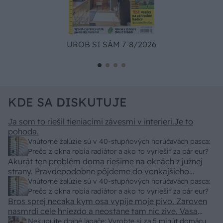
UROB SI SÁM 7-8/2026
KDE SA DISKUTUJE
Ja som to riešil tieniacimi závesmi v interieri.Je to
pohoda.
Vnútorné žalúzie sú v 40-stupňových horúčavách pasca:
Prečo z okna robia radiátor a ako to vyriešiť za pár eur?
Akurát ten problém doma riešime na oknách z južnej
strany. Pravdepodobne pôjdeme do vonkajšieho
tienenia na spôsob markízy 250x150cm. Čínsky
Vnútorné žalúzie sú v 40-stupňových horúčavách pasca:
predajcovia idú okolo 100 eur kus.
Prečo z okna robia radiátor a ako to vyriešiť za pár eur?
Bros sprej necaka kym osa vypije moje pivo. Zaroven
nasmrdi cele hniezdo a neostane tam nic zive. Vasa
pasca naucinke moc efektivne. Skor pritiahne slimaky
Nekupujte drahé lapače: Vyrobte si za 5 minút domácu