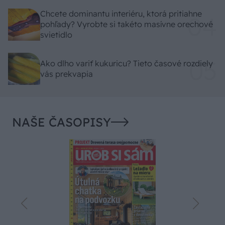
Chcete dominantu interiéru, ktorá pritiahne
pohľady? Vyrobte si takéto masívne orechové
svietidlo
Ako dlho variť kukuricu? Tieto časové rozdiely
vás prekvapia
NAŠE ČASOPISY