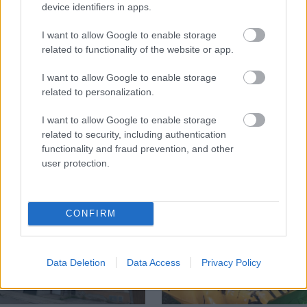
device identifiers in apps.
I want to allow Google to enable storage
related to functionality of the website or app.
Temné stránky chalúp:
Žena, búracie kladivo a
I want to allow Google to enable storage
10 najčastejších
vôňa dreva: Takáto
related to personalization.
skrytých chýb, ktoré
premena zrubu z roku
vás môžu nepríjemne
1654 sa nevidí každý
I want to allow Google to enable storage
prekvapiť
deň!
related to security, including authentication
functionality and fraud prevention, and other
user protection.
DOM
CONFIRM
Data Deletion
Data Access
Privacy Policy