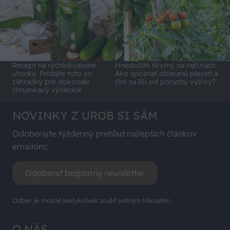
Recept na rýchlokvasené
Hnedožlté škvrny na rajčinách:
uhorky: Pridajte toto zo
Ako spoznať obávanú pleseň a
záhradky pre dokonale
čím sa líši od poruchy výživy?
chrumkavý výsledok
NOVINKY Z UROB SI SÁM
Odoberajte týždenný prehľad najlepších článkov
emailom:
Odoberať bezplatný newsletter
Odber je možné kedykoľvek zrušiť jedným kliknutím.
O NÁS