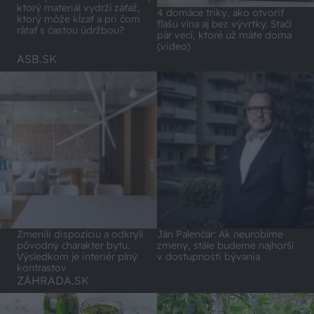
ktorý materiál vydrží záťaž,
4 domáce triky, ako otvoriť
ktorý môže kĺzať a pri čom
fľašu vína aj bez vývrtky. Stačí
rátať s častou údržbou?
pár vecí, ktoré už máte doma
(video)
ASB.SK
Zmenili dispozíciu a odkryli
Ján Palenčár: Ak neurobíme
pôvodný charakter bytu.
zmeny, stále budeme najhorší
Výsledkom je interiér plný
v dostupnosti bývania
kontrastov
ZÁHRADA.SK