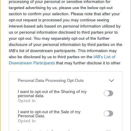
processing of your personal or sensitive information for
5 trvaliek s
Trvalky, ktoré znesú
targeted advertising by us, please use the below opt-out
panašovanými listami,
sucho a teplo? Tieto
section to confirm your selection. Please note that after your
ktoré dodajú vášmu
vysaďte na miesta, na
opt-out request is processed you may continue seeing
záhonu celosezónny
ktoré slnko svieti celý
interest-based ads based on personal information utilized by
šmrnc
deň
us or personal information disclosed to third parties prior to
your opt-out. You may separately opt-out of the further
disclosure of your personal information by third parties on the
IAB’s list of downstream participants. This information may
also be disclosed by us to third parties on the
IAB’s List of
Downstream Participants
that may further disclose it to other
third parties.
Please note that this website/app uses one or more Google
Personal Data Processing Opt Outs
services and may gather and store information including but
not limited to your visit or usage behaviour. You may click to
I want to opt-out of the Sharing of my
Nemusí to byť len
Môže aspirín zachrániť
personal data.
grant or deny consent to Google and its third-party tags to
levanduľa! 7 fialových
ochabnuté izbové
Opted In
use your data for below specified purposes in below Google
krások, ktoré rozžiaria
rastliny? Pravda vás
consent section.
vašu záhradu
možno prekvapí
I want to opt-out of the Sale of my
Personal Data.
Opted In