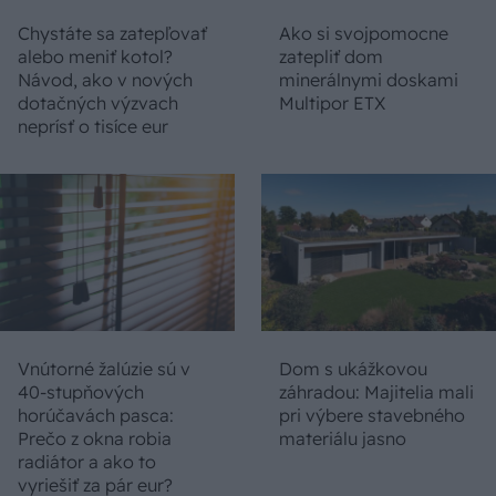
Chystáte sa zatepľovať
Ako si svojpomocne
alebo meniť kotol?
zatepliť dom
Návod, ako v nových
minerálnymi doskami
dotačných výzvach
Multipor ETX
neprísť o tisíce eur
Vnútorné žalúzie sú v
Dom s ukážkovou
40-stupňových
záhradou: Majitelia mali
horúčavách pasca:
pri výbere stavebného
Prečo z okna robia
materiálu jasno
radiátor a ako to
vyriešiť za pár eur?