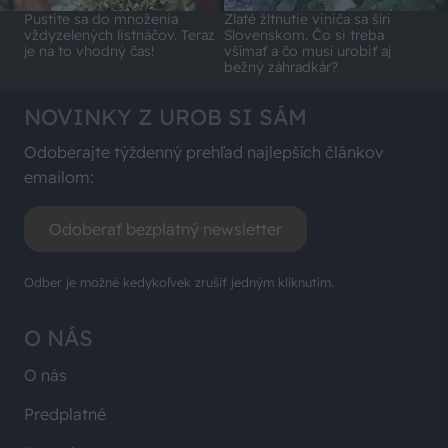
Pustite sa do množenia
Zlaté žltnutie viniča sa šíri
vždyzelených listnáčov. Teraz
Slovenskom. Čo si treba
je na to vhodný čas!
všímať a čo musí urobiť aj
bežný záhradkár?
NOVINKY Z UROB SI SÁM
Odoberajte týždenný prehľad najlepších článkov
emailom:
Odoberať bezplatný newsletter
Odber je možné kedykoľvek zrušiť jedným kliknutím.
O NÁS
O nás
Predplatné