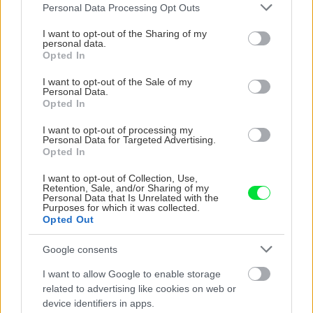
Please note that this website/app uses one or more Google
Personal Data Processing Opt Outs
services and may gather and store information including but
not limited to your visit or usage behaviour. You may click to
I want to opt-out of the Sharing of my
personal data.
grant or deny consent to Google and its third-party tags to
Opted In
use your data for below specified purposes in below Google
consent section.
I want to opt-out of the Sale of my
Personal Data.
Opted In
I want to opt-out of processing my
Personal Data for Targeted Advertising.
Môže aspirín zachrániť
Júlový reštart uhoriek
Opted In
ochabnuté izbové
nakladačiek: Ako ich
rastliny? Pravda vás
podporiť k druhej vlne
I want to opt-out of Collection, Use,
možno prekvapí
kvitnutia?
Retention, Sale, and/or Sharing of my
Personal Data that Is Unrelated with the
Purposes for which it was collected.
Opted Out
CHALUPA
Google consents
I want to allow Google to enable storage
related to advertising like cookies on web or
device identifiers in apps.