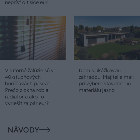
neprísť o tisíce eur
Vnútorné žalúzie sú v
Dom s ukážkovou
40-stupňových
záhradou: Majitelia mali
horúčavách pasca:
pri výbere stavebného
Prečo z okna robia
materiálu jasno
radiátor a ako to
vyriešiť za pár eur?
NÁVODY