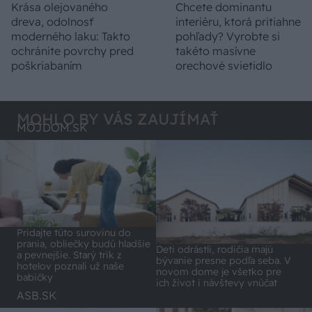
Krása olejovaného
Chcete dominantu
dreva, odolnosť
interiéru, ktorá pritiahne
moderného laku: Takto
pohľady? Vyrobte si
ochránite povrchy pred
takéto masívne
poškriabaním
orechové svietidlo
MOHLO BY VÁS ZAUJÍMAŤ
MÔJDOM.SK
Pridajte túto surovinu do
prania, obliečky budú hladšie
Deti odrástli, rodičia majú
a pevnejšie. Starý trik z
bývanie presne podľa seba. V
hotelov poznali už naše
novom dome je všetko pre
babičky
ich život i návštevy vnúčat
ASB.SK