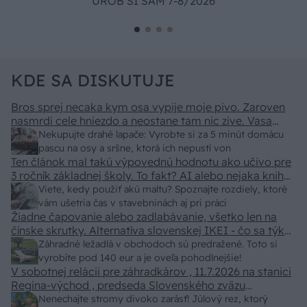
UROB SI SÁM 7-8/2026
KDE SA DISKUTUJE
Bros sprej necaka kym osa vypije moje pivo. Zaroven
nasmrdi cele hniezdo a neostane tam nic zive. Vasa
pasca naucinke moc efektivne. Skor pritiahne slimaky
Nekupujte drahé lapače: Vyrobte si za 5 minút domácu
pascu na osy a sršne, ktorá ich nepustí von
Ten článok mal takú výpovednú hodnotu ako učivo pre
3 ročník základnej školy. To fakt? AI alebo nejaka kniha
z VŠ? Dnešné rychlotvrdnuce malty - pevnosť 40 Mpa a
Viete, kedy použiť akú maltu? Spoznajte rozdiely, ktoré
doba schnutia tak 15 minut , k tomu vodotesné s
vám ušetria čas v stavebninách aj pri práci
Žiadne čapovanie alebo zadlabávanie, všetko len na
kryštálikou. A rozdiel - schnutie a zretie. Nič?
čínske skrutky. Alternatíva slovenskej IKEI - čo sa týka
pevnosti. Autor si nedal veľa námahy s remeselným
Záhradné ležadlá v obchodoch sú predražené. Toto si
spracovaním, škoda. No lepšie než ten odpad z DTD
vyrobíte pod 140 eur a je oveľa pohodlnejšie!
predávaný v Kauflande alebo Lídli.
V sobotnej relácii pre záhradkárov , 11.7.2026 na stanici
Regina-východ , predseda Slovenského zväzu
záhradkárov pán Jakubech tvrdil, že to, že vlky sú
Nenechajte stromy divoko zarásť! Júlový rez, ktorý