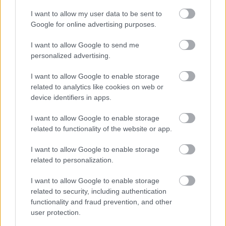
I want to allow my user data to be sent to
Google for online advertising purposes.
I want to allow Google to send me
personalized advertising.
Na Morave prerobila
S motorovou pílou sa
starú chalupu na
dokáže aj podpísať.
I want to allow Google to enable storage
nepoznanie: Keď
Slovák sa nebál a v
related to analytics like cookies on web or
vojdete dnu, zabudnete,
Čičmanoch si postavil
device identifiers in apps.
že nie ste v Toskánsku
montovaný domček v
duchu tradícií
I want to allow Google to enable storage
related to functionality of the website or app.
I want to allow Google to enable storage
related to personalization.
I want to allow Google to enable storage
related to security, including authentication
functionality and fraud prevention, and other
user protection.
Temné stránky chalúp:
Žena, búracie kladivo a