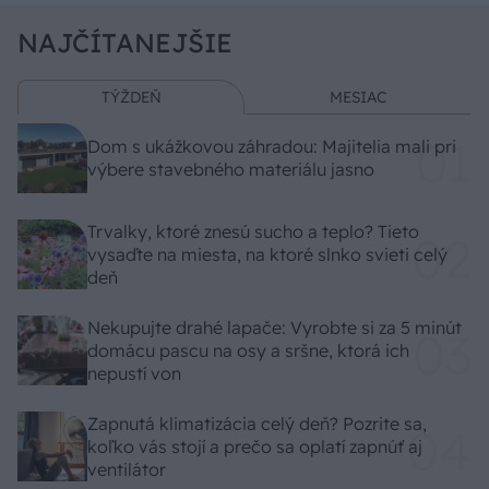
NAJČÍTANEJŠIE
TÝŽDEŇ
MESIAC
Dom s ukážkovou záhradou: Majitelia mali pri
výbere stavebného materiálu jasno
Trvalky, ktoré znesú sucho a teplo? Tieto
vysaďte na miesta, na ktoré slnko svieti celý
deň
Nekupujte drahé lapače: Vyrobte si za 5 minút
domácu pascu na osy a sršne, ktorá ich
nepustí von
Zapnutá klimatizácia celý deň? Pozrite sa,
koľko vás stojí a prečo sa oplatí zapnúť aj
ventilátor