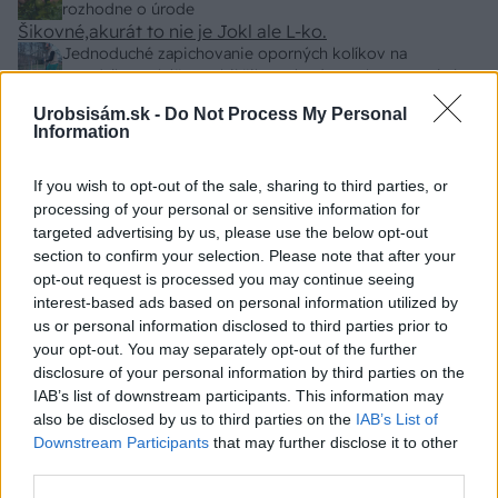
neproduktívne , nie je pravda. Aj vlky je možné použiť
rozhodne o úrode
pri formovaní koruny a budú rodiť.
Šikovné,akurát to nie je Jokl ale L-ko.
Jednoduché zapichovanie oporných kolíkov na
paradajky: Lukáš vyrobil šikovný prípravok zo starej rúry
Urobsisám.sk -
Do Not Process My Personal
Information
ZÁHRADA
If you wish to opt-out of the sale, sharing to third parties, or
processing of your personal or sensitive information for
targeted advertising by us, please use the below opt-out
section to confirm your selection. Please note that after your
opt-out request is processed you may continue seeing
interest-based ads based on personal information utilized by
us or personal information disclosed to third parties prior to
your opt-out. You may separately opt-out of the further
disclosure of your personal information by third parties on the
Trvalky, ktoré znesú
Nemusí to byť len
IAB’s list of downstream participants. This information may
sucho a teplo? Tieto
levanduľa! 7 fialových
also be disclosed by us to third parties on the
IAB’s List of
vysaďte na miesta, na
krások, ktoré rozžiaria
Downstream Participants
that may further disclose it to other
ktoré slnko svieti celý
vašu záhradu
third parties.
deň