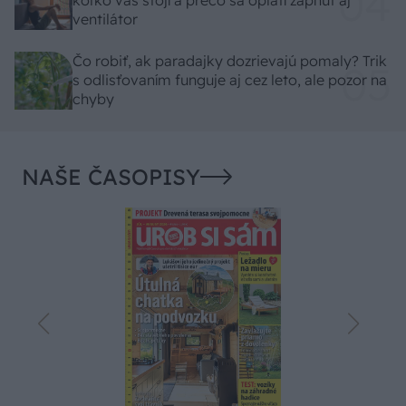
koľko vás stojí a prečo sa oplatí zapnúť aj
ventilátor
Čo robiť, ak paradajky dozrievajú pomaly? Trik
s odlisťovaním funguje aj cez leto, ale pozor na
chyby
NAŠE ČASOPISY