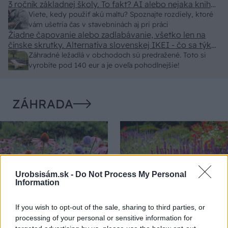
3 ročník základnej školy. To fakt? AI alebo nejaka kniha
z VŠ? Dnešné rychlotvrdnuce malty - pevnosť 40 Mpa a
Viete, kedy použiť akú maltu? Spoznajte rozdiely, ktoré
doba schnutia tak 15 minut , k tomu vodotesné s
vám ušetria čas v stavebninách aj pri práci
Žiadne čapovanie alebo zadlabávanie, všetko len na
kryštálikou. A rozdiel - schnutie a zretie. Nič?
čínske skrutky. Alternatíva slovenskej IKEI - čo sa týka
pevnosti. Autor si nedal veľa námahy s remeselným
Záhradné ležadlá v obchodoch sú predražené. Toto si
spracovaním, škoda. No lepšie než ten odpad z DTD
vyrobíte pod 140 eur a je oveľa pohodlnejšie!
predávaný v Kauflande alebo Lídli.
ZÁHRADA
Urobsisám.sk -
Do Not Process My Personal
Information
If you wish to opt-out of the sale, sharing to third parties, or
Trvalky, ktoré znesú
Nemusí to byť len
processing of your personal or sensitive information for
sucho a teplo? Tieto
levanduľa! 7 fialových