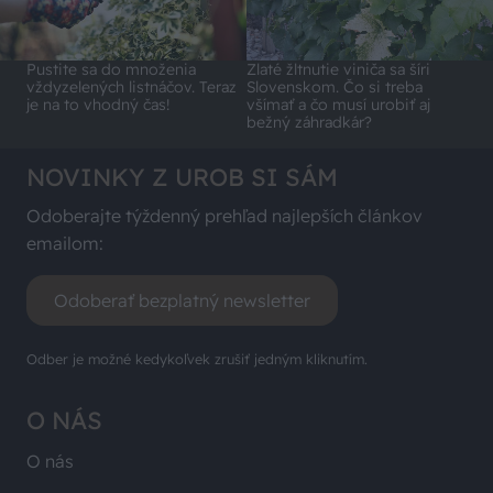
Pustite sa do množenia
Zlaté žltnutie viniča sa šíri
vždyzelených listnáčov. Teraz
Slovenskom. Čo si treba
je na to vhodný čas!
všímať a čo musí urobiť aj
bežný záhradkár?
NOVINKY Z UROB SI SÁM
Odoberajte týždenný prehľad najlepších článkov
emailom:
Odoberať bezplatný newsletter
Odber je možné kedykoľvek zrušiť jedným kliknutím.
O NÁS
O nás