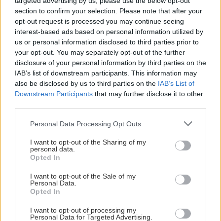
targeted advertising by us, please use the below opt-out
vysaďte na miesta, na
krások, ktoré rozžiaria
section to confirm your selection. Please note that after your
ktoré slnko svieti celý
vašu záhradu
opt-out request is processed you may continue seeing
deň
interest-based ads based on personal information utilized by
us or personal information disclosed to third parties prior to
your opt-out. You may separately opt-out of the further
disclosure of your personal information by third parties on the
IAB’s list of downstream participants. This information may
also be disclosed by us to third parties on the
IAB’s List of
Downstream Participants
that may further disclose it to other
third parties.
Please note that this website/app uses one or more Google
Personal Data Processing Opt Outs
Môže aspirín zachrániť
Júlový reštart uhoriek
services and may gather and store information including but
ochabnuté izbové
nakladačiek: Ako ich
not limited to your visit or usage behaviour. You may click to
I want to opt-out of the Sharing of my
personal data.
rastliny? Pravda vás
podporiť k druhej vlne
grant or deny consent to Google and its third-party tags to
Opted In
možno prekvapí
kvitnutia?
use your data for below specified purposes in below Google
consent section.
I want to opt-out of the Sale of my
Personal Data.
Opted In
CHALUPA
I want to opt-out of processing my
Personal Data for Targeted Advertising.