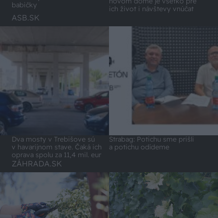
novom dome je všetko pre
babičky
ich život i návštevy vnúčat
ASB.SK
Dva mosty v Trebišove sú
Strabag: Potichu sme prišli
v havarijnom stave. Čaká ich
a potichu odídeme
oprava spolu za 11,4 mil. eur
ZÁHRADA.SK