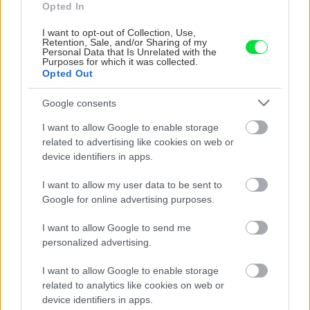
Opted In
I want to opt-out of Collection, Use,
Retention, Sale, and/or Sharing of my
Personal Data that Is Unrelated with the
Purposes for which it was collected.
Opted Out
Google consents
Na Morave prerobila
S motorovou pílou sa
I want to allow Google to enable storage
starú chalupu na
dokáže aj podpísať.
related to advertising like cookies on web or
nepoznanie: Keď
Slovák sa nebál a v
device identifiers in apps.
vojdete dnu, zabudnete,
Čičmanoch si postavil
že nie ste v Toskánsku
montovaný domček v
I want to allow my user data to be sent to
duchu tradícií
Google for online advertising purposes.
I want to allow Google to send me
personalized advertising.
I want to allow Google to enable storage
related to analytics like cookies on web or
device identifiers in apps.