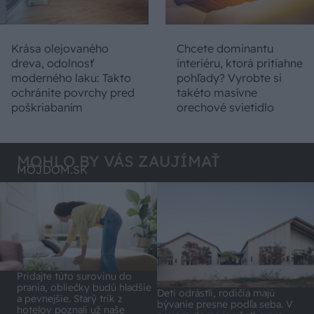
Krása olejovaného
Chcete dominantu
dreva, odolnosť
interiéru, ktorá pritiahne
moderného laku: Takto
pohľady? Vyrobte si
ochránite povrchy pred
takéto masívne
poškriabaním
orechové svietidlo
MOHLO BY VÁS ZAUJÍMAŤ
MÔJDOM.SK
Pridajte túto surovinu do
prania, obliečky budú hladšie
Deti odrástli, rodičia majú
a pevnejšie. Starý trik z
bývanie presne podľa seba. V
hotelov poznali už naše