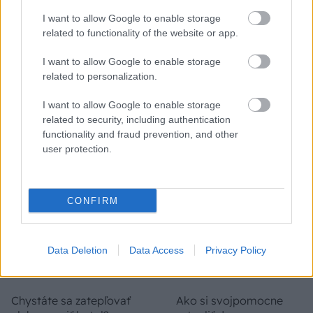
I want to allow Google to enable storage
related to functionality of the website or app.
Temné stránky chalúp:
Žena, búracie kladivo a
10 najčastejších
vôňa dreva: Takáto
I want to allow Google to enable storage
skrytých chýb, ktoré
premena zrubu z roku
related to personalization.
vás môžu nepríjemne
1654 sa nevidí každý
prekvapiť
deň!
I want to allow Google to enable storage
related to security, including authentication
functionality and fraud prevention, and other
user protection.
DOM
CONFIRM
Data Deletion
Data Access
Privacy Policy
Chystáte sa zatepľovať
Ako si svojpomocne