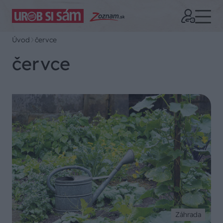
Úvod
červce
červce
Záhrada