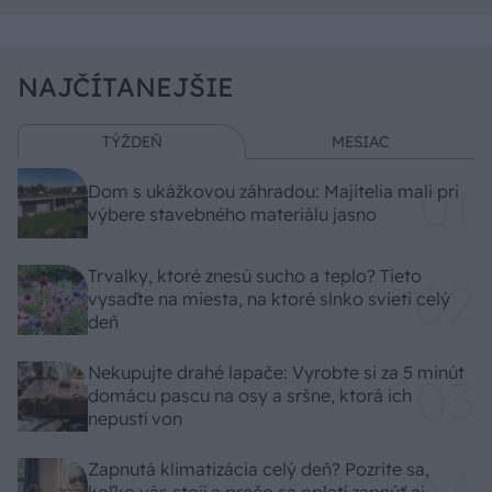
NAJČÍTANEJŠIE
TÝŽDEŇ
MESIAC
Dom s ukážkovou záhradou: Majitelia mali pri
výbere stavebného materiálu jasno
Trvalky, ktoré znesú sucho a teplo? Tieto
vysaďte na miesta, na ktoré slnko svieti celý
deň
Nekupujte drahé lapače: Vyrobte si za 5 minút
domácu pascu na osy a sršne, ktorá ich
nepustí von
Zapnutá klimatizácia celý deň? Pozrite sa,