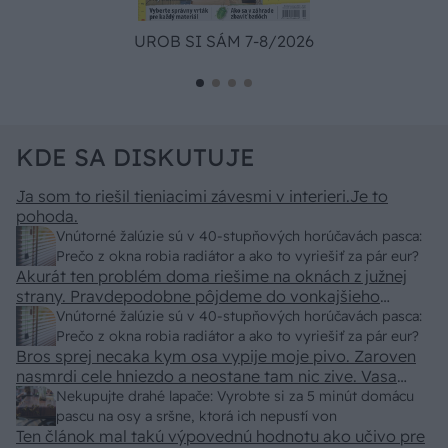
UROB SI SÁM 7-8/2026
KDE SA DISKUTUJE
Ja som to riešil tieniacimi závesmi v interieri.Je to
pohoda.
Vnútorné žalúzie sú v 40-stupňových horúčavách pasca:
Prečo z okna robia radiátor a ako to vyriešiť za pár eur?
Akurát ten problém doma riešime na oknách z južnej
strany. Pravdepodobne pôjdeme do vonkajšieho
tienenia na spôsob markízy 250x150cm. Čínsky
Vnútorné žalúzie sú v 40-stupňových horúčavách pasca:
predajcovia idú okolo 100 eur kus.
Prečo z okna robia radiátor a ako to vyriešiť za pár eur?
Bros sprej necaka kym osa vypije moje pivo. Zaroven
nasmrdi cele hniezdo a neostane tam nic zive. Vasa
pasca naucinke moc efektivne. Skor pritiahne slimaky
Nekupujte drahé lapače: Vyrobte si za 5 minút domácu
pascu na osy a sršne, ktorá ich nepustí von
Ten článok mal takú výpovednú hodnotu ako učivo pre