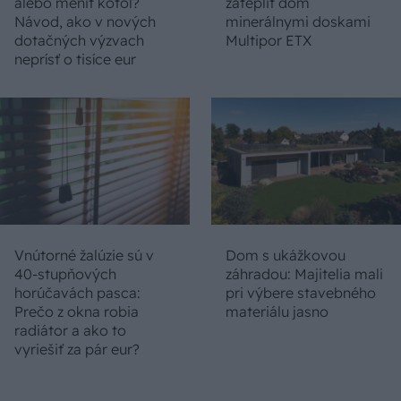
alebo meniť kotol?
zatepliť dom
Návod, ako v nových
minerálnymi doskami
dotačných výzvach
Multipor ETX
neprísť o tisíce eur
Vnútorné žalúzie sú v
Dom s ukážkovou
40-stupňových
záhradou: Majitelia mali
horúčavách pasca:
pri výbere stavebného
Prečo z okna robia
materiálu jasno
radiátor a ako to
vyriešiť za pár eur?