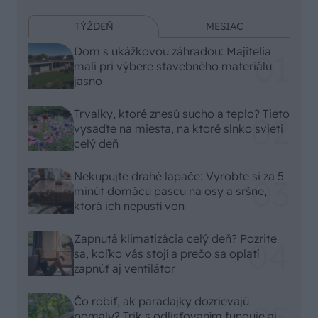
TÝŽDEŇ
MESIAC
Dom s ukážkovou záhradou: Majitelia
mali pri výbere stavebného materiálu
jasno
Trvalky, ktoré znesú sucho a teplo? Tieto
vysaďte na miesta, na ktoré slnko svieti
celý deň
Nekupujte drahé lapače: Vyrobte si za 5
minút domácu pascu na osy a sršne,
ktorá ich nepustí von
Zapnutá klimatizácia celý deň? Pozrite
sa, koľko vás stojí a prečo sa oplatí
zapnúť aj ventilátor
Čo robiť, ak paradajky dozrievajú
pomaly? Trik s odlisťovaním funguje aj