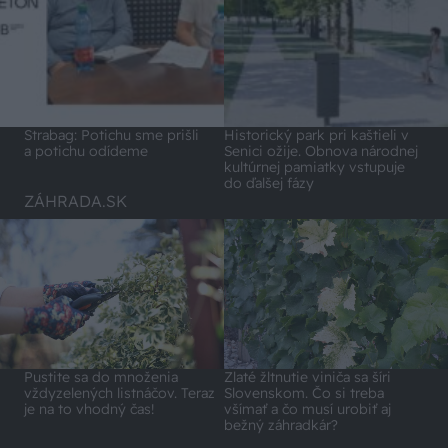
Strabag: Potichu sme prišli
Historický park pri kaštieli v
a potichu odídeme
Senici ožije. Obnova národnej
kultúrnej pamiatky vstupuje
do ďalšej fázy
ZÁHRADA.SK
Pustite sa do množenia
Zlaté žltnutie viniča sa šíri
vždyzelených listnáčov. Teraz
Slovenskom. Čo si treba
je na to vhodný čas!
všímať a čo musí urobiť aj
bežný záhradkár?