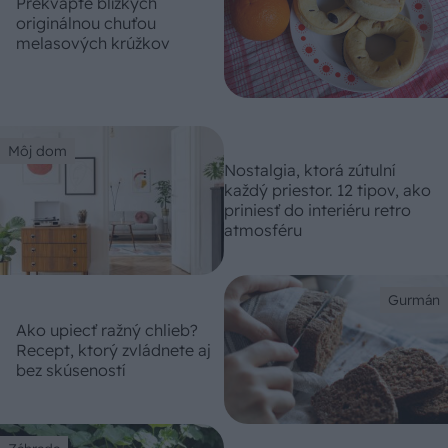
Prekvapte blízkych
originálnou chuťou
melasových krúžkov
Môj dom
Nostalgia, ktorá zútulní
každý priestor. 12 tipov, ako
priniesť do interiéru retro
atmosféru
Gurmán
Ako upiecť ražný chlieb?
Recept, ktorý zvládnete aj
bez skúseností