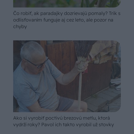
Čo robiť, ak paradajky dozrievajú pomaly? Trik s
odlisťovaním funguje aj cez leto, ale pozor na
chyby
Ako si vyrobiť poctivú brezovú metlu, ktorá
vydrží roky? Pavol ich takto vyrobil už stovky