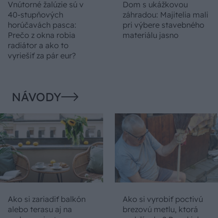
Vnútorné žalúzie sú v
Dom s ukážkovou
40-stupňových
záhradou: Majitelia mali
horúčavách pasca:
pri výbere stavebného
Prečo z okna robia
materiálu jasno
radiátor a ako to
vyriešiť za pár eur?
NÁVODY
Ako si zariadiť balkón
Ako si vyrobiť poctivú
alebo terasu aj na
brezovú metlu, ktorá