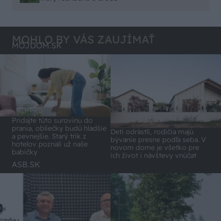
možné použiť pri formovaní koruny a budú rodiť.
MOHLO BY VÁS ZAUJÍMAŤ
MÔJDOM.SK
Pridajte túto surovinu do
prania, obliečky budú hladšie
Deti odrástli, rodičia majú
a pevnejšie. Starý trik z
bývanie presne podľa seba. V
hotelov poznali už naše
novom dome je všetko pre
babičky
ich život i návštevy vnúčat
ASB.SK