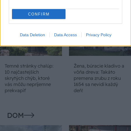
duchu tradícií
CONFIRM
Data Deletion
Data Access
Privacy Policy
Temné stránky chalúp:
Žena, búracie kladivo a
10 najčastejších
vôňa dreva: Takáto
skrytých chýb, ktoré
premena zrubu z roku
vás môžu nepríjemne
1654 sa nevidí každý
prekvapiť
deň!
DOM