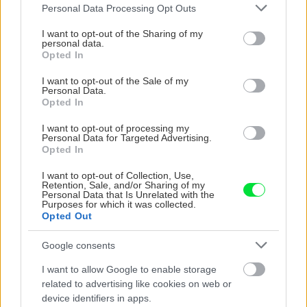
Please note that this website/app uses one or more Google
Personal Data Processing Opt Outs
services and may gather and store information including but
not limited to your visit or usage behaviour. You may click to
I want to opt-out of the Sharing of my
personal data.
grant or deny consent to Google and its third-party tags to
Opted In
use your data for below specified purposes in below Google
consent section.
I want to opt-out of the Sale of my
Personal Data.
Trvalky, ktoré znesú
Nemusí to byť len
Opted In
sucho a teplo? Tieto
levanduľa! 7 fialových
vysaďte na miesta, na
krások, ktoré rozžiaria
I want to opt-out of processing my
ktoré slnko svieti celý
vašu záhradu
Personal Data for Targeted Advertising.
Opted In
deň
I want to opt-out of Collection, Use,
Retention, Sale, and/or Sharing of my
Personal Data that Is Unrelated with the
Purposes for which it was collected.
Opted Out
Google consents
I want to allow Google to enable storage
related to advertising like cookies on web or
device identifiers in apps.
Môže aspirín zachrániť
Júlový reštart uhoriek