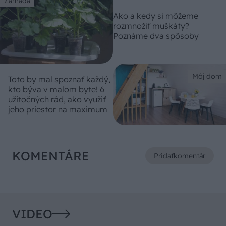
Záhrada
Ako a kedy si môžeme
rozmnožiť muškáty?
Poznáme dva spôsoby
Môj dom
Toto by mal spoznať každý,
kto býva v malom byte! 6
užitočných rád, ako využiť
jeho priestor na maximum
KOMENTÁRE
Pridať
komentár
VIDEO