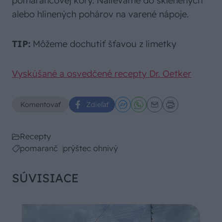
pomarančovej kôry. Nalievame do sklenených
alebo hlinených pohárov na varené nápoje.
TIP:
Môžeme dochutiť šťavou z limetky
Vyskúšané a osvedčené recepty Dr. Oetker
Komentovať
Zdieľať
Recepty
pomaranč
prýštec ohnivý
SÚVISIACE