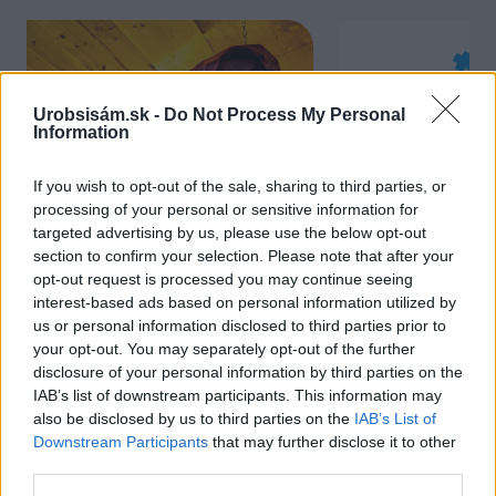
Urobsisám.sk -
Do Not Process My Personal
Information
If you wish to opt-out of the sale, sharing to third parties, or
processing of your personal or sensitive information for
targeted advertising by us, please use the below opt-out
Chcete dominantu interiéru,
Prečo klasická iz
section to confirm your selection. Please note that after your
ktorá pritiahne pohľady?
potrubia v mrazo
opt-out request is processed you may continue seeing
Vyrobte si takéto masívne
ako to vyriešiť r
interest-based ads based on personal information utilized by
orechové svietidlo
us or personal information disclosed to third parties prior to
your opt-out. You may separately opt-out of the further
disclosure of your personal information by third parties on the
IAB’s list of downstream participants. This information may
ZÁHRADA
also be disclosed by us to third parties on the
IAB’s List of
Downstream Participants
that may further disclose it to other
third parties.