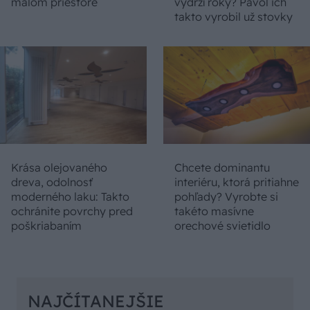
malom priestore
vydrží roky? Pavol ich
takto vyrobil už stovky
Krása olejovaného
Chcete dominantu
dreva, odolnosť
interiéru, ktorá pritiahne
moderného laku: Takto
pohľady? Vyrobte si
ochránite povrchy pred
takéto masívne
poškriabaním
orechové svietidlo
NAJČÍTANEJŠIE