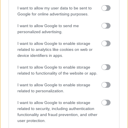
ochabnuté izbové
nakladačiek: Ako ich
I want to allow my user data to be sent to
rastliny? Pravda vás
podporiť k druhej vlne
Google for online advertising purposes.
možno prekvapí
kvitnutia?
I want to allow Google to send me
personalized advertising.
CHALUPA
I want to allow Google to enable storage
related to analytics like cookies on web or
device identifiers in apps.
I want to allow Google to enable storage
related to functionality of the website or app.
I want to allow Google to enable storage
related to personalization.
Na Morave prerobila
S motorovou pílou sa
I want to allow Google to enable storage
starú chalupu na
dokáže aj podpísať.
related to security, including authentication
nepoznanie: Keď
Slovák sa nebál a v
functionality and fraud prevention, and other
vojdete dnu, zabudnete,
Čičmanoch si postavil
user protection.
že nie ste v Toskánsku
montovaný domček v