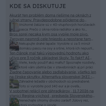
KDE SA DISKUTUJE
Akurát ten problém doma riešime na oknách z
južnej strany. Pravdepodobne pôjdeme do
vonkajšieho tienenia na spôsob markízy
Vnútorné žalúzie sú v 40-stupňových horúčavách
250x150cm. Čínsky predajcovia idú okolo 100
pasca: Prečo z okna robia radiátor a ako to
eur kus.
Bros sprej necaka kym osa vypije moje pivo.
vyriešiť za pár eur?
Zaroven nasmrdi cele hniezdo a neostane tam
nic zive. Vasa pasca naucinke moc efektivne.
Nekupujte drahé lapače: Vyrobte si za 5 minút
Skor pritiahne slimaky
domácu pascu na osy a sršne, ktorá ich nepustí
Ten článok mal takú výpovednú hodnotu ako
von
učivo pre 3 ročník základnej školy. To fakt? AI
alebo nejaka kniha z VŠ? Dnešné rychlotvrdnuce
Viete, kedy použiť akú maltu? Spoznajte rozdiely,
malty - pevnosť 40 Mpa a doba schnutia tak 15
ktoré vám ušetria čas v stavebninách aj pri práci
minut , k tomu vodotesné s kryštálikou. A rozdiel
Žiadne čapovanie alebo zadlabávanie, všetko len
na čínske skrutky. Alternatíva slovenskej IKEI -
- schnutie a zretie. Nič?
čo sa týka pevnosti. Autor si nedal veľa námahy s
Záhradné ležadlá v obchodoch sú predražené.
remeselným spracovaním, škoda. No lepšie než
Toto si vyrobíte pod 140 eur a je oveľa
ten odpad z DTD predávaný v Kauflande alebo
V sobotnej relácii pre záhradkárov , 11.7.2026 na
pohodlnejšie!
Lídli.
stanici Regina-východ , predseda Slovenského
zväzu záhradkárov pán Jakubech tvrdil, že to, že
Nenechajte stromy divoko zarásť! Júlový rez,
vlky sú neproduktívne , nie je pravda. Aj vlky je
ktorý rozhodne o úrode