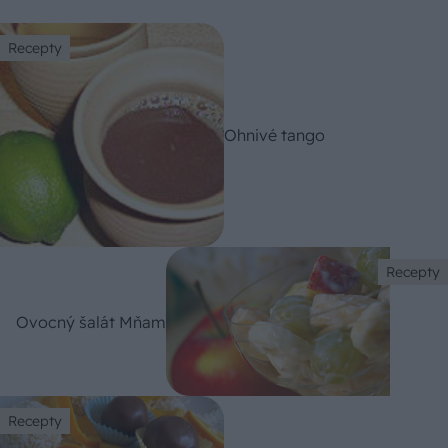
Recepty
Ohnivé tango
Recepty
Ovocný šalát Mňam
Recepty