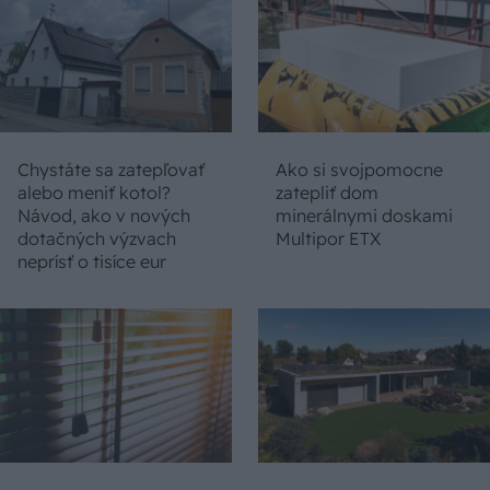
Chystáte sa zatepľovať
Ako si svojpomocne
alebo meniť kotol?
zatepliť dom
Návod, ako v nových
minerálnymi doskami
dotačných výzvach
Multipor ETX
neprísť o tisíce eur