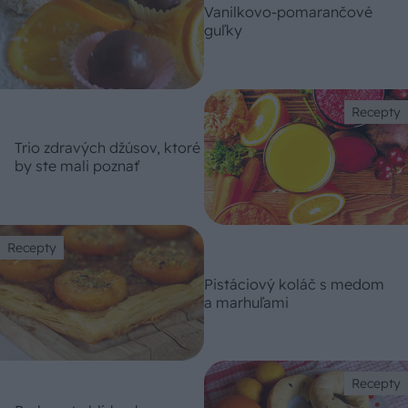
Vanilkovo-pomarančové
guľky
Recepty
Trio zdravých džúsov, ktoré
by ste mali poznať
Recepty
Pistáciový koláč s medom
a marhuľami
Recepty