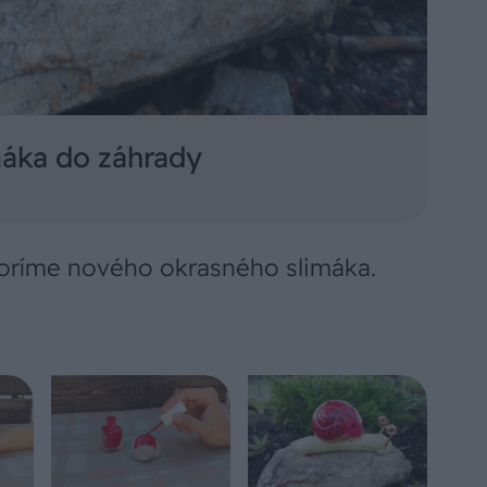
máka do záhrady
tvoríme nového okrasného slimáka.