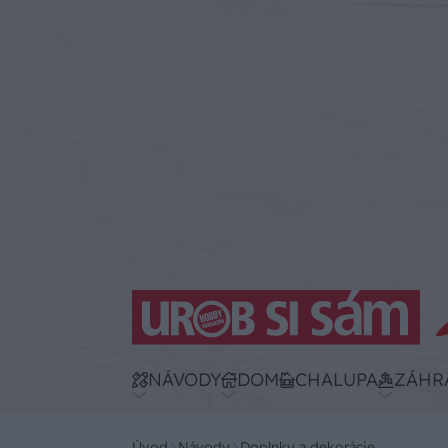
NÁVODY
DOM
CHALUPA
ZÁHR
Úvod
Návody
Doplnky a dekorácie