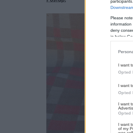
participants
Downstream 
Please note
information 
deny consent
in below Go
Persona
I want t
Opted 
I want t
Opted 
I want 
Advertis
Opted 
I want t
of my P
was col