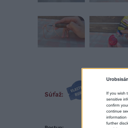
Urobsisám
Súťaž:
If you wish 
sensitive in
confirm you
continue se
information 
further disc
Postup: