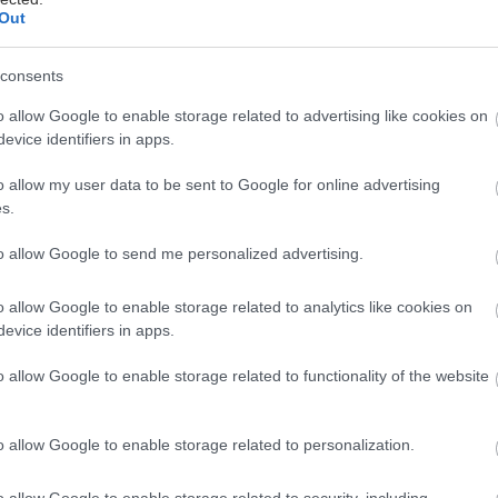
Out
consents
o allow Google to enable storage related to advertising like cookies on
mocou kefičky očistíme od nečistôt.
evice identifiers in apps.
o allow my user data to be sent to Google for online advertising
s.
to allow Google to send me personalized advertising.
o allow Google to enable storage related to analytics like cookies on
evice identifiers in apps.
o allow Google to enable storage related to functionality of the website
o allow Google to enable storage related to personalization.
o allow Google to enable storage related to security, including