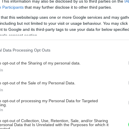
. This information may also be disclosed by us to third parties on the
IA
Participants
that may further disclose it to other third parties.
 that this website/app uses one or more Google services and may gath
including but not limited to your visit or usage behaviour. You may click 
 to Google and its third-party tags to use your data for below specifi
ogle consent section.
l Data Processing Opt Outs
o opt-out of the Sharing of my personal data.
In
o opt-out of the Sale of my Personal Data.
In
to opt-out of processing my Personal Data for Targeted
ing.
In
o opt-out of Collection, Use, Retention, Sale, and/or Sharing
ersonal Data that Is Unrelated with the Purposes for which it
lected.