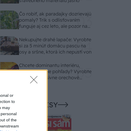
stavebného materiálu jasno
Čo robiť, ak paradajky dozrievajú
pomaly? Trik s odlisťovaním
funguje aj cez leto, ale pozor na
chyby
Nekupujte drahé lapače: Vyrobte
si za 5 minút domácu pascu na
osy a sršne, ktorá ich nepustí von
Chcete dominantu interiéru,
ktorá pritiahne pohľady? Vyrobte
si takéto masívne orechové
svietidlo
sonal or
ection to
NAŠE ČASOPISY
ou may
 personal
out of the
 downstream