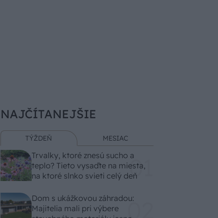
NAJČÍTANEJŠIE
TÝŽDEŇ
MESIAC
Trvalky, ktoré znesú sucho a
teplo? Tieto vysaďte na miesta,
na ktoré slnko svieti celý deň
Dom s ukážkovou záhradou:
Majitelia mali pri výbere