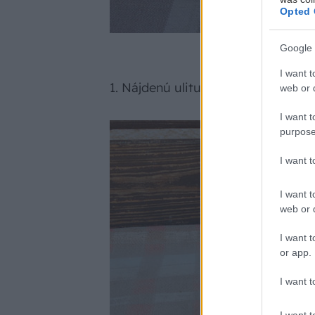
Opted 
Google 
I want t
1. Nájdenú ulitu (v záhrade) si po
web or d
I want t
purpose
I want 
I want t
web or d
I want t
or app.
I want t
I want t