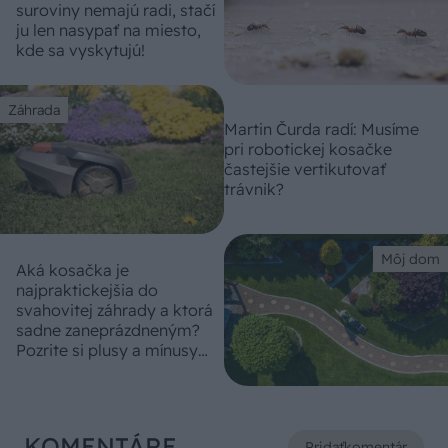
suroviny nemajú radi, stačí
ju len nasypať na miesto,
kde sa vyskytujú!
Záhrada
Martin Čurda radí: Musíme
pri robotickej kosačke
častejšie vertikutovať
trávnik?
Môj dom
Aká kosačka je
najpraktickejšia do
svahovitej záhrady a ktorá
sadne zaneprázdneným?
Pozrite si plusy a mínusy
rôznych typov
KOMENTÁRE
Pridať
komentár