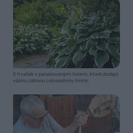
5 trvaliek s panašovanými listami, ktoré dodajú
vášmu záhonu celosezónny šmrnc