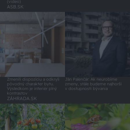
(video)
ASB.SK
Zmenili dispozíciu a odkryli
Ján Palenčár: Ak neurobíme
pôvodný charakter bytu.
zmeny, stále budeme najhorší
Výsledkom je interiér plný
v dostupnosti bývania
kontrastov
ZÁHRADA.SK