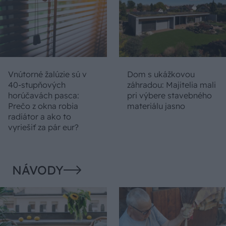
Vnútorné žalúzie sú v
Dom s ukážkovou
40-stupňových
záhradou: Majitelia mali
horúčavách pasca:
pri výbere stavebného
Prečo z okna robia
materiálu jasno
radiátor a ako to
vyriešiť za pár eur?
NÁVODY