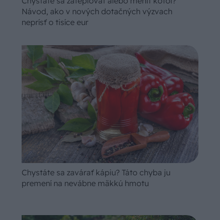
Chystáte sa zatepľovať alebo meniť kotol?
Návod, ako v nových dotačných výzvach
neprísť o tisíce eur
Chystáte sa zavárať kápiu? Táto chyba ju
premení na nevábne mäkkú hmotu