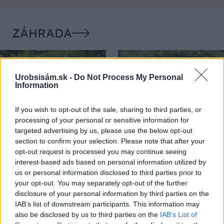
ZÁHRADA
Urobsisám.sk -
Do Not Process My Personal
Information
If you wish to opt-out of the sale, sharing to third parties, or
processing of your personal or sensitive information for
targeted advertising by us, please use the below opt-out
5 trvaliek s
Trvalky, ktoré znesú
section to confirm your selection. Please note that after your
panašovanými listami,
sucho a teplo? Tieto
opt-out request is processed you may continue seeing
ktoré dodajú vášmu
vysaďte na miesta, na
interest-based ads based on personal information utilized by
záhonu celosezónny
ktoré slnko svieti celý
us or personal information disclosed to third parties prior to
šmrnc
deň
your opt-out. You may separately opt-out of the further
disclosure of your personal information by third parties on the
IAB’s list of downstream participants. This information may
also be disclosed by us to third parties on the
IAB’s List of