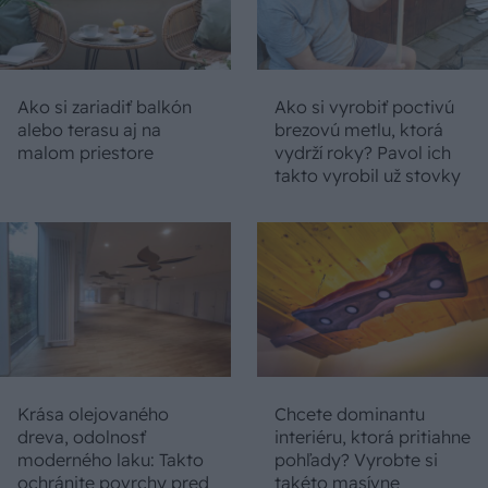
Ako si zariadiť balkón
Ako si vyrobiť poctivú
alebo terasu aj na
brezovú metlu, ktorá
malom priestore
vydrží roky? Pavol ich
takto vyrobil už stovky
Krása olejovaného
Chcete dominantu
dreva, odolnosť
interiéru, ktorá pritiahne
moderného laku: Takto
pohľady? Vyrobte si
ochránite povrchy pred
takéto masívne