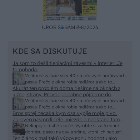
UROB SI SÁM 7-8/2026
KDE SA DISKUTUJE
Ja som to riešil tieniacimi závesmi v interieri.Je
to pohoda.
Vnútorné žalúzie sú v 40-stupňových horúčavách
pasca: Prečo z okna robia radiátor a ako to
Akurát ten problém doma riešime na oknách z
vyriešiť za pár eur?
južnej strany. Pravdepodobne pôjdeme do
vonkajšieho tienenia na spôsob markízy
Vnútorné žalúzie sú v 40-stupňových horúčavách
250x150cm. Čínsky predajcovia idú okolo 100
pasca: Prečo z okna robia radiátor a ako to
eur kus.
Bros sprej necaka kym osa vypije moje pivo.
vyriešiť za pár eur?
Zaroven nasmrdi cele hniezdo a neostane tam
nic zive. Vasa pasca naucinke moc efektivne.
Nekupujte drahé lapače: Vyrobte si za 5 minút
Skor pritiahne slimaky
domácu pascu na osy a sršne, ktorá ich nepustí
Ten článok mal takú výpovednú hodnotu ako
von