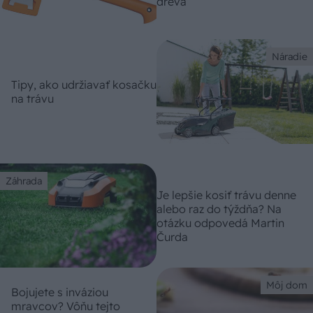
dreva
Náradie
Tipy, ako udržiavať kosačku
na trávu
Záhrada
Je lepšie kosiť trávu denne
alebo raz do týždňa? Na
otázku odpovedá Martin
Čurda
Môj dom
Bojujete s inváziou
mravcov? Vôňu tejto