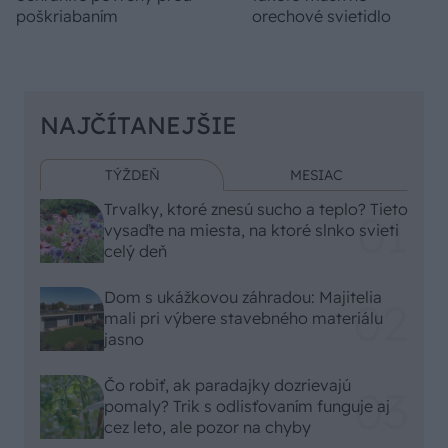
poškriabaním
orechové svietidlo
NAJČÍTANEJŠIE
TÝŽDEŇ
MESIAC
Trvalky, ktoré znesú sucho a teplo? Tieto
vysaďte na miesta, na ktoré slnko svieti
celý deň
Dom s ukážkovou záhradou: Majitelia
mali pri výbere stavebného materiálu
jasno
Čo robiť, ak paradajky dozrievajú
pomaly? Trik s odlisťovaním funguje aj
cez leto, ale pozor na chyby