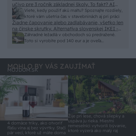
učivo pre 3 ročník základnej školy. To fakt? AI
alebo nejaka kniha z VŠ? Dnešné rychlotvrdnuce
Viete, kedy použiť akú maltu? Spoznajte rozdiely,
malty - pevnosť 40 Mpa a doba schnutia tak 15
ktoré vám ušetria čas v stavebninách aj pri práci
minut , k tomu vodotesné s kryštálikou. A rozdiel
Žiadne čapovanie alebo zadlabávanie, všetko len
na čínske skrutky. Alternatíva slovenskej IKEI -
- schnutie a zretie. Nič?
čo sa týka pevnosti. Autor si nedal veľa námahy s
Záhradné ležadlá v obchodoch sú predražené.
remeselným spracovaním, škoda. No lepšie než
Toto si vyrobíte pod 140 eur a je oveľa
ten odpad z DTD predávaný v Kauflande alebo
pohodlnejšie!
Lídli.
MOHLO BY VÁS ZAUJÍMAŤ
MÔJDOM.SK
Žije pri lese, chová sliepky a
uspáva ju rieka. Miestni
4 domáce triky, ako otvoriť
remeselníci vytvorili bývanie,
fľašu vína aj bez vývrtky. Stačí
ktoré vyzerá ako malý raj
pár vecí, ktoré už máte doma