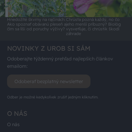
Hnedožlté škvrny na rajčinách:
Chrústa pozná každý, no čo
Ako spoznať obávanú pleseň a
jeho menší príbuzný? Biológ
čím sa líši od poruchy výživy?
vysvetľuje, či chrústik škodí
záhrade
NOVINKY Z UROB SI SÁM
Odoberajte týždenný prehľad najlepších článkov
emailom:
Odoberať bezplatný newsletter
Odber je možné kedykoľvek zrušiť jedným kliknutím.
O NÁS
O nás