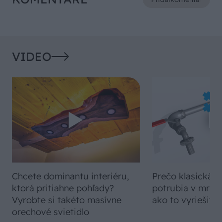
VIDEO
Chcete dominantu interiéru,
Prečo klasická iz
ktorá pritiahne pohľady?
potrubia v mrazo
Vyrobte si takéto masívne
ako to vyriešiť r
orechové svietidlo