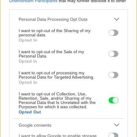
Downstream Participants
that may further disclose it to other
third parties.
Please note that this website/app uses one or more Google
Personal Data Processing Opt Outs
services and may gather and store information including but
not limited to your visit or usage behaviour. You may click to
I want to opt-out of the Sharing of my
personal data.
grant or deny consent to Google and its third-party tags to
Nemusí to byť len
Môže aspirín zachrániť
Opted In
use your data for below specified purposes in below Google
levanduľa! 7 fialových
ochabnuté izbové
consent section.
I want to opt-out of the Sale of my
krások, ktoré rozžiaria
rastliny? Pravda vás
Personal Data.
vašu záhradu
možno prekvapí
Opted In
I want to opt-out of processing my
Personal Data for Targeted Advertising.
Opted In
CHALUPA
I want to opt-out of Collection, Use,
Retention, Sale, and/or Sharing of my
Personal Data that Is Unrelated with the
Purposes for which it was collected.
Opted Out
Google consents
I want to allow Google to enable storage