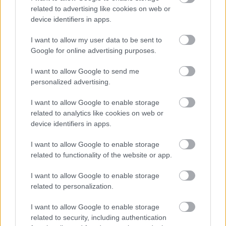
related to advertising like cookies on web or
Na Morave prerobila
S motorovou pílou sa
device identifiers in apps.
starú chalupu na
dokáže aj podpísať.
nepoznanie: Keď
Slovák sa nebál a v
I want to allow my user data to be sent to
vojdete dnu, zabudnete,
Čičmanoch si postavil
Google for online advertising purposes.
že nie ste v Toskánsku
montovaný domček v
I want to allow Google to send me
duchu tradícií
personalized advertising.
I want to allow Google to enable storage
related to analytics like cookies on web or
device identifiers in apps.
I want to allow Google to enable storage
related to functionality of the website or app.
I want to allow Google to enable storage
Temné stránky chalúp:
Žena, búracie kladivo a
related to personalization.
10 najčastejších
vôňa dreva: Takáto
skrytých chýb, ktoré
premena zrubu z roku
I want to allow Google to enable storage
vás môžu nepríjemne
1654 sa nevidí každý
related to security, including authentication
prekvapiť
deň!