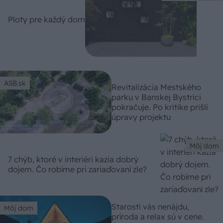
Ploty pre každý dom
ASB.sk
Revitalizácia Mestského
parku v Banskej Bystrici
pokračuje. Po kritike prišli
úpravy projektu
Môj dom
7 chýb, ktoré v interiéri kazia dobrý
dojem. Čo robíme pri zariaďovaní zle?
Starosti vás nenájdu,
Môj dom
príroda a relax sú v cene.