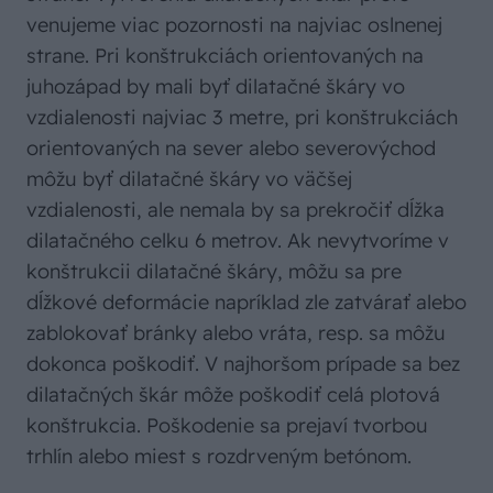
venujeme viac pozornosti na najviac oslnenej
strane. Pri konštrukciách orientovaných na
juhozápad by mali byť dilatačné škáry vo
vzdialenosti najviac 3 metre, pri konštrukciách
orientovaných na sever alebo severovýchod
môžu byť dilatačné škáry vo väčšej
vzdialenosti, ale nemala by sa prekročiť dĺžka
dilatačného celku 6 metrov. Ak nevytvoríme v
konštrukcii dilatačné škáry, môžu sa pre
dĺžkové deformácie napríklad zle zatvárať alebo
zablokovať bránky alebo vráta, resp. sa môžu
dokonca poškodiť. V najhoršom prípade sa bez
dilatačných škár môže poškodiť celá plotová
konštrukcia. Poškodenie sa prejaví tvorbou
trhlín alebo miest s rozdrveným betónom.