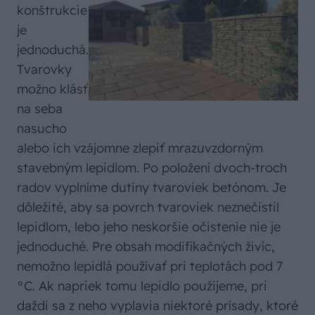
konštrukcie
je
jednoduchá.
Tvarovky
možno klásť
na seba
nasucho
alebo ich vzájomne zlepiť mrazuvzdorným
stavebným lepidlom. Po položení dvoch-troch
radov vyplníme dutiny tvaroviek betónom. Je
dôležité, aby sa povrch tvaroviek neznečistil
lepidlom, lebo jeho neskoršie očistenie nie je
jednoduché. Pre obsah modifikačných živíc,
nemožno lepidlá používať pri teplotách pod 7
°C. Ak napriek tomu lepidlo použijeme, pri
daždi sa z neho vyplavia niektoré prísady, ktoré