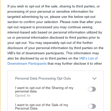
začnú sa v murive tvoriť trhliny.
If you wish to opt-out of the sale, sharing to third parties, or
processing of your personal or sensitive information for
Plotové striešky
targeted advertising by us, please use the below opt-out
section to confirm your selection. Please note that after your
Ak je
opt-out request is processed you may continue seeing
teplota
interest-based ads based on personal information utilized by
priaznivá a
us or personal information disclosed to third parties prior to
your opt-out. You may separately opt-out of the further
v dutinách
disclosure of your personal information by third parties on the
je kvalitný
IAB’s list of downstream participants. This information may
betón,
also be disclosed by us to third parties on the
IAB’s List of
Downstream Participants
that may further disclose it to other
musíme
third parties.
ešte
Please note that this website/app uses one or more Google
Personal Data Processing Opt Outs
zabezpečiť,
services and may gather and store information including but
aby sa do výplňového betónu nedostala voda.
not limited to your visit or usage behaviour. You may click to
I want to opt-out of the Sharing of my
personal data.
Buď plotovú konštrukciu zakryjeme strieškami
grant or deny consent to Google and its third-party tags to
Opted In
use your data for below specified purposes in below Google
provizórne alebo natrvalo, v súlade s
consent section.
I want to opt-out of the Sale of my
projektom. Dutiny tvaroviek naplníme betónom
Personal Data.