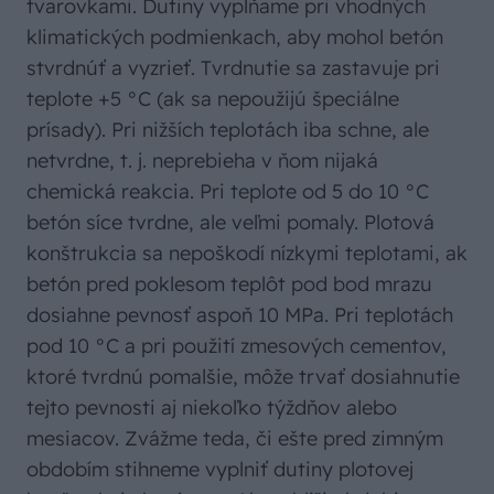
tvarovkami. Dutiny vypĺňame pri vhodných
klimatických podmienkach, aby mohol betón
stvrdnúť a vyzrieť. Tvrdnutie sa zastavuje pri
teplote +5 °C (ak sa nepoužijú špeciálne
prísady). Pri nižších teplotách iba schne, ale
netvrdne, t. j. neprebieha v ňom nijaká
chemická reakcia. Pri teplote od 5 do 10 °C
betón síce tvrdne, ale veľmi pomaly. Plotová
konštrukcia sa nepoškodí nízkymi teplotami, ak
betón pred poklesom teplôt pod bod mrazu
dosiahne pevnosť aspoň 10 MPa. Pri teplotách
pod 10 °C a pri použití zmesových cementov,
ktoré tvrdnú pomalšie, môže trvať dosiahnutie
tejto pevnosti aj niekoľko týždňov alebo
mesiacov. Zvážme teda, či ešte pred zimným
obdobím stihneme vyplniť dutiny plotovej