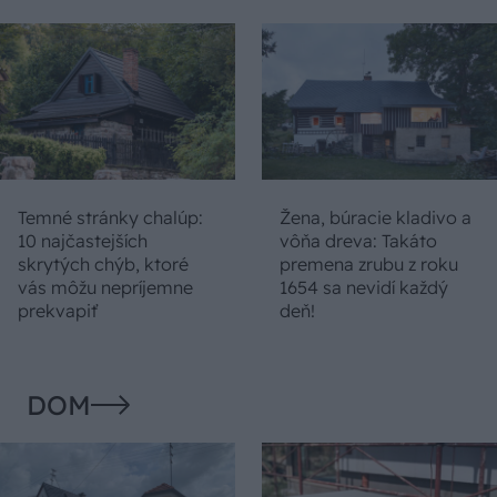
Temné stránky chalúp:
Žena, búracie kladivo a
10 najčastejších
vôňa dreva: Takáto
skrytých chýb, ktoré
premena zrubu z roku
vás môžu nepríjemne
1654 sa nevidí každý
prekvapiť
deň!
DOM