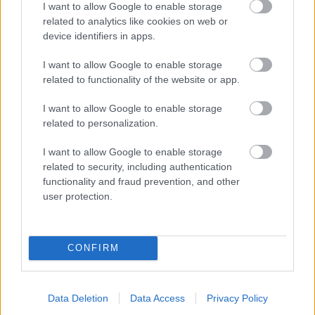
I want to allow Google to enable storage
hmotou alebo silikónovým tmelom, aby
related to analytics like cookies on web or
nedochádzalo k vnikaniu vody do výplňového
device identifiers in apps.
betónu. Striešky musia mať na spodnej ploche
I want to allow Google to enable storage
odkvapovú drážku.
related to functionality of the website or app.
I want to allow Google to enable storage
Hydrofobizácia betónu
related to personalization.
Betónové
I want to allow Google to enable storage
konštrukcie
related to security, including authentication
sú
functionality and fraud prevention, and other
dlhodobo
user protection.
zaťažované
pôsobením
CONFIRM
chemických
látok z
ovzdušia,
Data Deletion
Data Access
Privacy Policy
prachom a