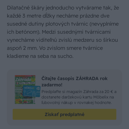
Dilatačné škáry jednoducho vytvárame tak, že
každé 3 metre dĺžky necháme prázdne dve
susedné dutiny plotových tvárnic (nevyplníme
ich betónom). Medzi susednými tvárnicami
vynecháme viditeľnú zvislú medzeru so šírkou
aspoň 2 mm. Vo zvislom smere tvárnice
kladieme na seba na sucho.
Čítajte časopis ZÁHRADA rok
zadarmo!
Predplaťte si magazín Záhrada za 20 € a
dostanete darčekovú kartu Möbelix na
ľubovolný nákup v rovnakej hodnote.
Získať predplatné