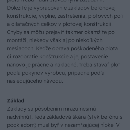
Dôležité je vypracovanie základov betónovej
konštrukcie, výplne, zastrešenia, plotových polí
a dilatačných celkov v plotovej konštrukcii.
Chyby sa môžu prejaviť takmer okamžite po
montáži, niekedy však aj po niekoľkých
mesiacoch. Keďže oprava poškodeného plota
či rozobratie konštrukcie a jej postavenie
nanovo je prácne a nákladné, treba stavať plot
podľa pokynov výrobcu, prípadne podľa
nasledujúceho návodu.
Základ
Základy sa pôsobením mrazu nesmú
nadvihnúť, teda základová škára (styk betónu s
podkladom) musí byť v nezamŕzajúcej hĺbke. V