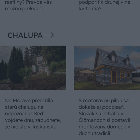
rastliny? Pravda vás
podporiť k druhej vlne
možno prekvapí
kvitnutia?
CHALUPA
Na Morave prerobila
S motorovou pílou sa
starú chalupu na
dokáže aj podpísať.
nepoznanie: Keď
Slovák sa nebál a v
vojdete dnu, zabudnete,
Čičmanoch si postavil
že nie ste v Toskánsku
montovaný domček v
duchu tradícií