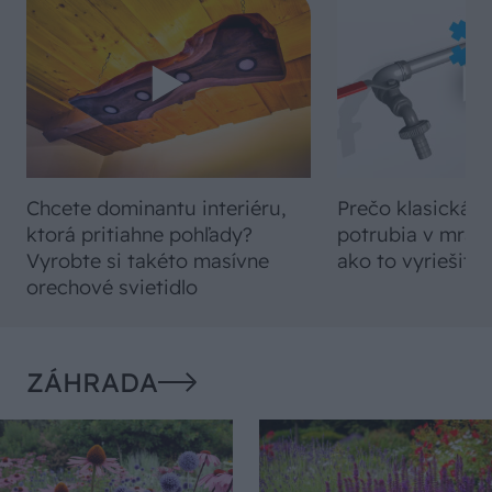
Chcete dominantu interiéru,
Prečo klasická iz
ktorá pritiahne pohľady?
potrubia v mrazo
Vyrobte si takéto masívne
ako to vyriešiť r
orechové svietidlo
ZÁHRADA