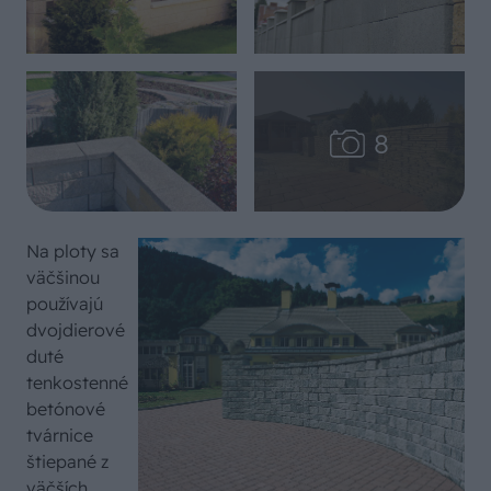
Na ploty sa
väčšinou
používajú
dvojdierové
duté
tenkostenné
betónové
tvárnice
štiepané z
väčších