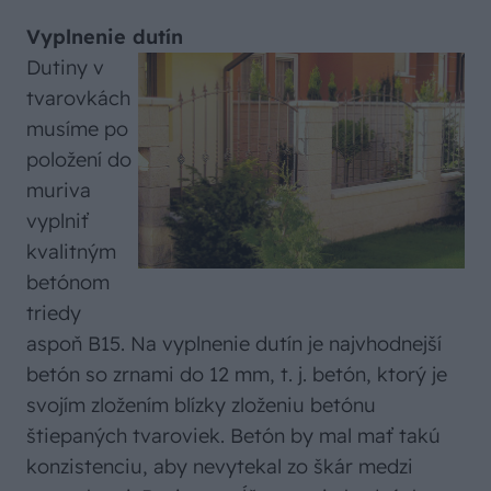
Vyplnenie dutín
Dutiny v
tvarovkách
musíme po
položení do
muriva
vyplniť
kvalitným
betónom
triedy
aspoň B15. Na vyplnenie dutín je najvhodnejší
betón so zrnami do 12 mm, t. j. betón, ktorý je
svojím zložením blízky zloženiu betónu
štiepaných tvaroviek. Betón by mal mať takú
konzistenciu, aby nevytekal zo škár medzi