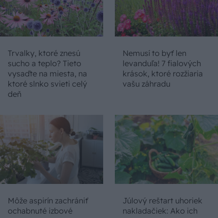
Trvalky, ktoré znesú
Nemusí to byť len
sucho a teplo? Tieto
levanduľa! 7 fialových
vysaďte na miesta, na
krások, ktoré rozžiaria
ktoré slnko svieti celý
vašu záhradu
deň
Môže aspirín zachrániť
Júlový reštart uhoriek
ochabnuté izbové
nakladačiek: Ako ich