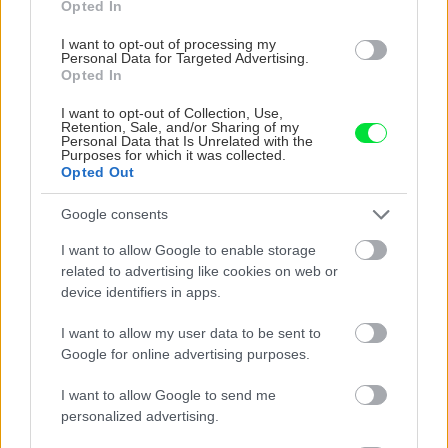
Opted In
tak, aby v poslednom vrchnom rade tvaroviek
nebola dutina celkom vyplnená, ale aby betón
I want to opt-out of processing my
Personal Data for Targeted Advertising.
siahal 10 mm pod hornú plochu tvarovky. Medzi
Opted In
strieškou a výplňovým betónom vznikne voľný
I want to opt-out of Collection, Use,
priestor – dutina. Priamym kontaktom
Retention, Sale, and/or Sharing of my
Personal Data that Is Unrelated with the
výplňového betónu a betónovej striešky voda
Purposes for which it was collected.
Opted Out
preniká zo striešky do výplňového betónu, čo
je nežiaduce. Ak do výplňového betónu vniká
Google consents
dažďová voda, striedavým zmrazovaním a
I want to allow Google to enable storage
rozmrazovaním vody vo výplňovom betóne
related to advertising like cookies on web or
môžu trhliny dosiahnuť šírku aj viac milimetrov.
device identifiers in apps.
I want to allow my user data to be sent to
Google for online advertising purposes.
Plotové striešky lepíme k stenám tvaroviek
pružným mrazuvzdorným stavebným lepidlom.
I want to allow Google to send me
Škáry medzi strieškovými dielcami
personalized advertising.
odporúčame vyplniť flexibilnou škárovacou