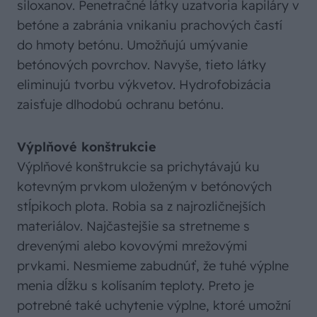
siloxanov. Penetračné látky uzatvoria kapiláry v
betóne a zabránia vnikaniu prachových častí
do hmoty betónu. Umožňujú umývanie
betónových povrchov. Navyše, tieto látky
eliminujú tvorbu výkvetov. Hydrofobizácia
zaisťuje dlhodobú ochranu betónu.
Výplňové konštrukcie
Výplňové konštrukcie sa prichytávajú ku
kotevným prvkom uloženým v betónových
stĺpikoch plota. Robia sa z najrozličnejších
materiálov. Najčastejšie sa stretneme s
drevenými alebo kovovými mrežovými
prvkami. Nesmieme zabudnúť, že tuhé výplne
menia dĺžku s kolísaním teploty. Preto je
potrebné také uchytenie výplne, ktoré umožní