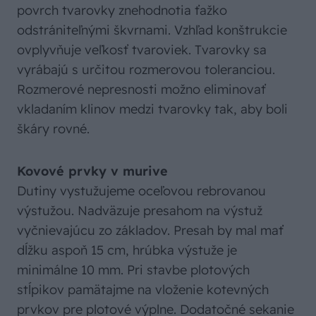
povrch tvarovky znehodnotia ťažko
odstrániteľnými škvrnami. Vzhľad konštrukcie
ovplyvňuje veľkosť tvaroviek. Tvarovky sa
vyrábajú s určitou rozmerovou toleranciou.
Rozmerové nepresnosti možno eliminovať
vkladaním klinov medzi tvarovky tak, aby boli
škáry rovné.
Kovové prvky v murive
Dutiny vystužujeme oceľovou rebrovanou
výstužou. Nadväzuje presahom na výstuž
vyčnievajúcu zo základov. Presah by mal mať
dĺžku aspoň 15 cm, hrúbka výstuže je
minimálne 10 mm. Pri stavbe plotových
stĺpikov pamätajme na vloženie kotevných
prvkov pre plotové výplne. Dodatočné sekanie