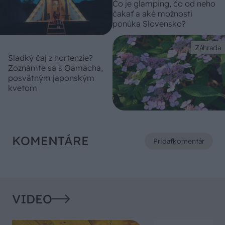
Čo je glamping, čo od neho
čakať a aké možnosti
ponúka Slovensko?
Záhrada
Sladký čaj z hortenzie?
Zoznámte sa s Oamacha,
posvätným japonským
kvetom
KOMENTÁRE
Pridať
komentár
VIDEO