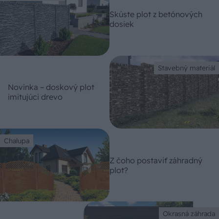
Skúste plot z betónových
dosiek
Stavebný materiál
Novinka – doskový plot
imitujúci drevo
Chalupa
Z čoho postaviť záhradný
plot?
Okrasná záhrada