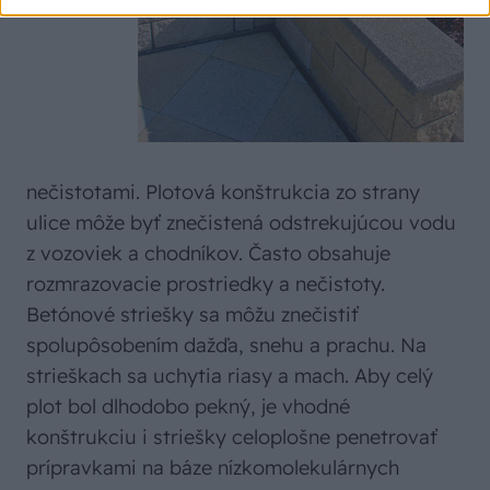
nečistotami. Plotová konštrukcia zo strany
ulice môže byť znečistená odstrekujúcou vodu
z vozoviek a chodníkov. Často obsahuje
rozmrazovacie prostriedky a nečistoty.
Betónové striešky sa môžu znečistiť
spolupôsobením dažďa, snehu a prachu. Na
strieškach sa uchytia riasy a mach. Aby celý
plot bol dlhodobo pekný, je vhodné
konštrukciu i striešky celoplošne penetrovať
prípravkami na báze nízkomolekulárnych