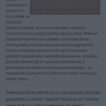
betónových
blokov. Pri
ich výrobe sa
tvarovky
štiepajú z jednej, dvoch, troch alebo všetkých
štyroch bočných plôch podľa cieľa použitia. Plotové
štiepané tvarovky sa vyrábajú v prírodnej farbe
betónu alebo sa farbia anorganickými pigmentmi.
Textúra štiepanej plochy môže byť zvýraznená
použitím špeciálneho farebného kameniva. Aj keď je
použitie betónových tvaroviek jednoduché a
zhotovenie konštrukcie plota pomerne ľahké, na
nesprávne postavených plotoch sa často vyskytujú
vážne chyby.
Jednoduchá konštrukcia si nevyžaduje statické
posúdenie a návrh, napriek tomu sa pri stavbe
plota treba riadiť stavebnými zásadami.