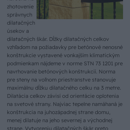
zhotovenie
správnych
dilatačných
úsekov a
dilatačných škár. Dĺžky dilatačných celkov
vzhľadom na požiadavky pre betónové nenosné
konštrukcie vystavené vonkajším klimatickým
podmienkam nájdeme v norme STN 73 1201 pre
navrhovanie betónových konštrukcií. Norma
pre steny na voľnom priestranstve stanovuje
maximálnu dĺžku dilatačného celku na 3 metre.
Dilatácia celkov závisí od orientácie oplotenia
na svetové strany. Najviac tepelne namáhaná je
konštrukcia na juhozápadnej strane domu,
menej dilatuje na jeho severnej a východnej
strane. Vytvoreniu dilatačných škár preto