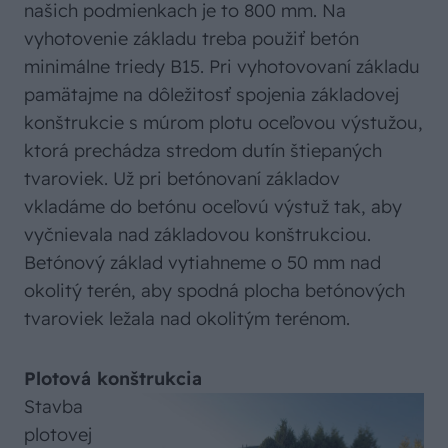
našich podmienkach je to 800 mm. Na
vyhotovenie základu treba použiť betón
minimálne triedy B15. Pri vyhotovovaní základu
pamätajme na dôležitosť spojenia základovej
konštrukcie s múrom plotu oceľovou výstužou,
ktorá prechádza stredom dutín štiepaných
tvaroviek. Už pri betónovaní základov
vkladáme do betónu oceľovú výstuž tak, aby
vyčnievala nad základovou konštrukciou.
Betónový základ vytiahneme o 50 mm nad
okolitý terén, aby spodná plocha betónových
tvaroviek ležala nad okolitým terénom.
Plotová konštrukcia
Stavba
plotovej