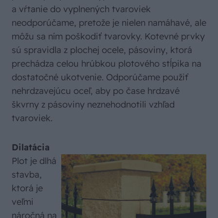
a vŕtanie do vyplnených tvaroviek
neodporúčame, pretože je nielen namáhavé, ale
môžu sa ním poškodiť tvarovky. Kotevné prvky
sú spravidla z plochej ocele, pásoviny, ktorá
prechádza celou hrúbkou plotového stĺpika na
dostatočné ukotvenie. Odporúčame použiť
nehrdzavejúcu oceľ, aby po čase hrdzavé
škvrny z pásoviny neznehodnotili vzhľad
tvaroviek.
Dilatácia
Plot je dlhá
stavba,
ktorá je
veľmi
náročná na