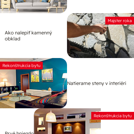
Majster roka
Ako nalepiť kamenný
obklad
Rekonštrukcia bytu
Natierame steny v interiéri
Rekonštrukcia bytu
Prvé hniezdo