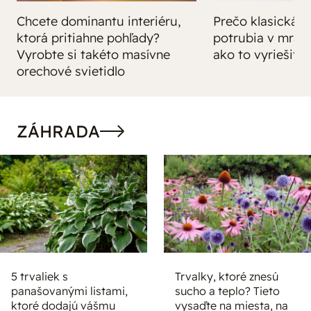
Chcete dominantu interiéru,
Prečo klasická iz
ktorá pritiahne pohľady?
potrubia v mrazo
Vyrobte si takéto masívne
ako to vyriešiť r
orechové svietidlo
ZÁHRADA
5 trvaliek s
Trvalky, ktoré znesú
panašovanými listami,
sucho a teplo? Tieto
ktoré dodajú vášmu
vysaďte na miesta, na