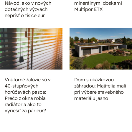
Návod, ako v nových
minerálnymi doskami
dotačných výzvach
Multipor ETX
neprísť o tisíce eur
Vnútorné žalúzie sú v
Dom s ukážkovou
40-stupňových
záhradou: Majitelia mali
horúčavách pasca:
pri výbere stavebného
Prečo z okna robia
materiálu jasno
radiátor a ako to
vyriešiť za pár eur?