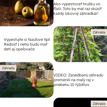
Ako vypestovať hrušku vo
fľaši: Toto by mal raz skúsiť
každý šikovný záhradkár!
Záhrada
Vypestujte si fazuľové típí!
Radosť z neho budú mať
deti aj opeľovače
Záhrada
VIDEO: Zanedbanú záhradu
premenili na malý raj v
priebehu 10 týždňov
Záhrada