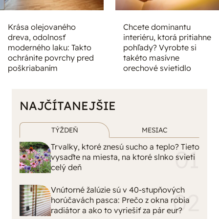
Krása olejovaného
Chcete dominantu
dreva, odolnosť
interiéru, ktorá pritiahne
moderného laku: Takto
pohľady? Vyrobte si
ochránite povrchy pred
takéto masívne
poškriabaním
orechové svietidlo
NAJČÍTANEJŠIE
TÝŽDEŇ
MESIAC
Trvalky, ktoré znesú sucho a teplo? Tieto
vysaďte na miesta, na ktoré slnko svieti
celý deň
Vnútorné žalúzie sú v 40-stupňových
horúčavách pasca: Prečo z okna robia
radiátor a ako to vyriešiť za pár eur?