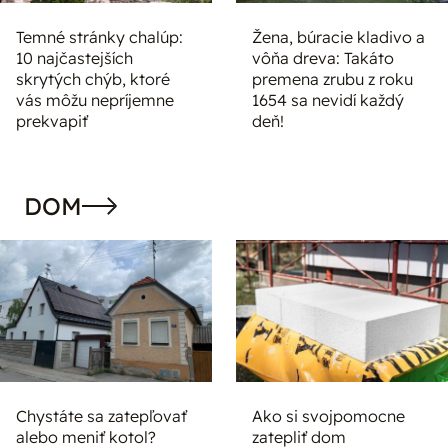
Temné stránky chalúp:
Žena, búracie kladivo a
10 najčastejších
vôňa dreva: Takáto
skrytých chýb, ktoré
premena zrubu z roku
vás môžu nepríjemne
1654 sa nevidí každý
prekvapiť
deň!
DOM
Chystáte sa zatepľovať
Ako si svojpomocne
alebo meniť kotol?
zatepliť dom