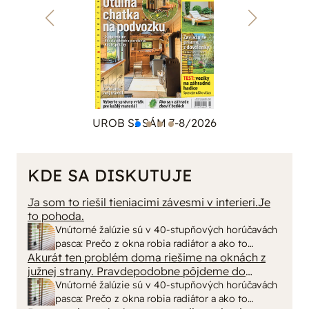
UROB SI SÁM 7-8/2026
KDE SA DISKUTUJE
Ja som to riešil tieniacimi závesmi v interieri.Je
to pohoda.
Vnútorné žalúzie sú v 40-stupňových horúčavách
pasca: Prečo z okna robia radiátor a ako to
Akurát ten problém doma riešime na oknách z
vyriešiť za pár eur?
južnej strany. Pravdepodobne pôjdeme do
vonkajšieho tienenia na spôsob markízy
Vnútorné žalúzie sú v 40-stupňových horúčavách
250x150cm. Čínsky predajcovia idú okolo 100
pasca: Prečo z okna robia radiátor a ako to