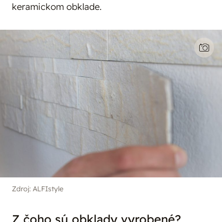
keramickom obklade.
Zdroj: ALFIstyle
Z čoho sú obklady vyrobené?