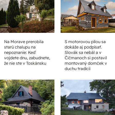
Na Morave prerobila
S motorovou pílou sa
starú chalupu na
dokáže aj podpísať.
nepoznanie: Keď
Slovák sa nebál a v
vojdete dnu, zabudnete,
Čičmanoch si postavil
že nie ste v Toskánsku
montovaný domček v
duchu tradícií