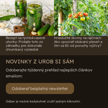
Recept na rýchlokvasené
Hnedožlté škvrny na rajčinách:
uhorky: Pridajte toto zo
Ako spoznať obávanú pleseň a
záhradky pre dokonale
čím sa líši od poruchy výživy?
chrumkavý výsledok
NOVINKY Z UROB SI SÁM
Odoberajte týždenný prehľad najlepších článkov
emailom:
Odoberať bezplatný newsletter
Odber je možné kedykoľvek zrušiť jedným kliknutím.