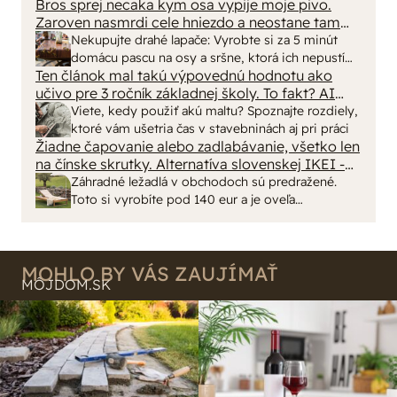
eur kus.
Bros sprej necaka kym osa vypije moje pivo.
vyriešiť za pár eur?
Zaroven nasmrdi cele hniezdo a neostane tam
nic zive. Vasa pasca naucinke moc efektivne.
Nekupujte drahé lapače: Vyrobte si za 5 minút
Skor pritiahne slimaky
domácu pascu na osy a sršne, ktorá ich nepustí
Ten článok mal takú výpovednú hodnotu ako
von
učivo pre 3 ročník základnej školy. To fakt? AI
alebo nejaka kniha z VŠ? Dnešné rychlotvrdnuce
Viete, kedy použiť akú maltu? Spoznajte rozdiely,
malty - pevnosť 40 Mpa a doba schnutia tak 15
ktoré vám ušetria čas v stavebninách aj pri práci
minut , k tomu vodotesné s kryštálikou. A rozdiel
Žiadne čapovanie alebo zadlabávanie, všetko len
na čínske skrutky. Alternatíva slovenskej IKEI -
- schnutie a zretie. Nič?
čo sa týka pevnosti. Autor si nedal veľa námahy s
Záhradné ležadlá v obchodoch sú predražené.
remeselným spracovaním, škoda. No lepšie než
Toto si vyrobíte pod 140 eur a je oveľa
ten odpad z DTD predávaný v Kauflande alebo
pohodlnejšie!
Lídli.
MOHLO BY VÁS ZAUJÍMAŤ
MÔJDOM.SK