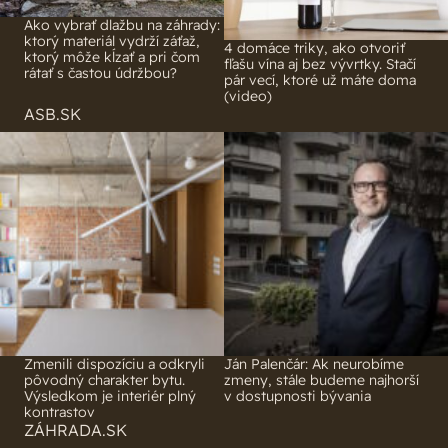
Ako vybrať dlažbu na záhrady:
ktorý materiál vydrží záťaž,
4 domáce triky, ako otvoriť
ktorý môže kĺzať a pri čom
fľašu vína aj bez vývrtky. Stačí
rátať s častou údržbou?
pár vecí, ktoré už máte doma
(video)
ASB.SK
Zmenili dispozíciu a odkryli
Ján Palenčár: Ak neurobíme
pôvodný charakter bytu.
zmeny, stále budeme najhorší
Výsledkom je interiér plný
v dostupnosti bývania
kontrastov
ZÁHRADA.SK