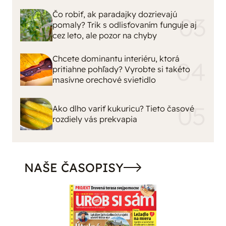
Čo robiť, ak paradajky dozrievajú
pomaly? Trik s odlisťovaním funguje aj
cez leto, ale pozor na chyby
Chcete dominantu interiéru, ktorá
pritiahne pohľady? Vyrobte si takéto
masívne orechové svietidlo
Ako dlho variť kukuricu? Tieto časové
rozdiely vás prekvapia
NAŠE ČASOPISY