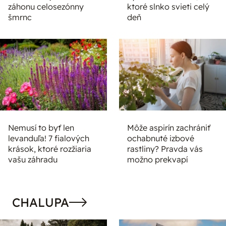
záhonu celosezónny
ktoré slnko svieti celý
šmrnc
deň
Nemusí to byť len
Môže aspirín zachrániť
levanduľa! 7 fialových
ochabnuté izbové
krások, ktoré rozžiaria
rastliny? Pravda vás
vašu záhradu
možno prekvapí
CHALUPA