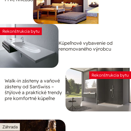
Rekonštrukcia bytu
Kúpeľnové vybavenie od
renomovaného výrobcu
Rekonštrukcia bytu
Walk-in zásteny a vaňové
zásteny od SanSwiss –
štýlové a praktické trendy
pre komfortné kúpeľne
Záhrada