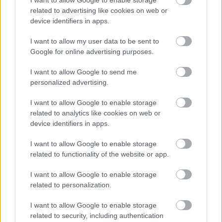
related to advertising like cookies on web or
device identifiers in apps.
I want to allow my user data to be sent to
Google for online advertising purposes.
Temné stránky chalúp:
Žena, búracie kladivo a
I want to allow Google to send me
10 najčastejších
vôňa dreva: Takáto
personalized advertising.
skrytých chýb, ktoré
premena zrubu z roku
vás môžu nepríjemne
1654 sa nevidí každý
I want to allow Google to enable storage
prekvapiť
deň!
related to analytics like cookies on web or
device identifiers in apps.
I want to allow Google to enable storage
DOM
related to functionality of the website or app.
I want to allow Google to enable storage
related to personalization.
I want to allow Google to enable storage
related to security, including authentication