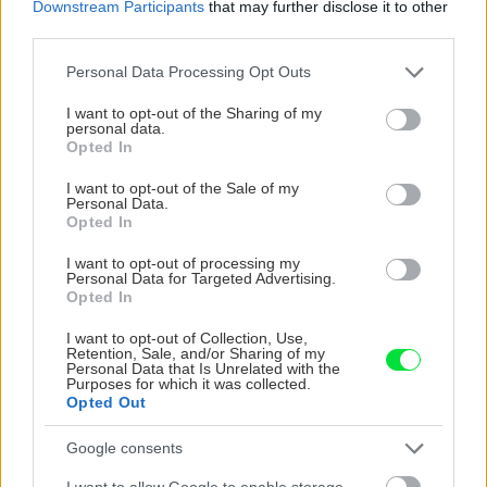
Downstream Participants
that may further disclose it to other
third parties.
CHALUPA
Please note that this website/app uses one or more Google
Personal Data Processing Opt Outs
services and may gather and store information including but
not limited to your visit or usage behaviour. You may click to
I want to opt-out of the Sharing of my
personal data.
grant or deny consent to Google and its third-party tags to
Opted In
use your data for below specified purposes in below Google
consent section.
I want to opt-out of the Sale of my
Personal Data.
Opted In
I want to opt-out of processing my
Personal Data for Targeted Advertising.
Na Morave prerobila
S motorovou pílou sa
Opted In
starú chalupu na
dokáže aj podpísať.
nepoznanie: Keď
Slovák sa nebál a v
I want to opt-out of Collection, Use,
Retention, Sale, and/or Sharing of my
vojdete dnu, zabudnete,
Čičmanoch si postavil
Personal Data that Is Unrelated with the
že nie ste v Toskánsku
montovaný domček v
Purposes for which it was collected.
duchu tradícií
Opted Out
Google consents
I want to allow Google to enable storage