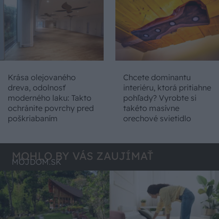
Krása olejovaného
Chcete dominantu
dreva, odolnosť
interiéru, ktorá pritiahne
moderného laku: Takto
pohľady? Vyrobte si
ochránite povrchy pred
takéto masívne
poškriabaním
orechové svietidlo
MOHLO BY VÁS ZAUJÍMAŤ
MÔJDOM.SK