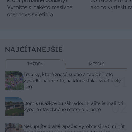
ktorá pritiahne pohľady?
potrubia v mrazo
Vyrobte si takéto masívne
ako to vyriešiť r
orechové svietidlo
NAJČÍTANEJŠIE
TÝŽDEŇ
MESIAC
Trvalky, ktoré znesú sucho a teplo? Tieto
vysaďte na miesta, na ktoré slnko svieti celý
deň
Dom s ukážkovou záhradou: Majitelia mali pri
výbere stavebného materiálu jasno
Nekupujte drahé lapače: Vyrobte si za 5 minút