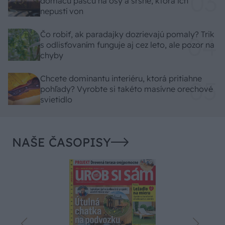
domácu pascu na osy a sršne, ktorá ich
nepustí von
Čo robiť, ak paradajky dozrievajú pomaly? Trik
s odlisťovaním funguje aj cez leto, ale pozor na
chyby
Chcete dominantu interiéru, ktorá pritiahne
pohľady? Vyrobte si takéto masívne orechové
svietidlo
NAŠE ČASOPISY