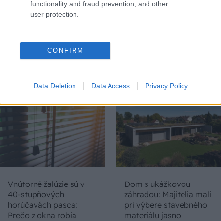
functionality and fraud prevention, and other
user protection.
Chystáte sa zatepľovať
Ako si svojpomocne
alebo meniť kotol?
zatepliť dom
CONFIRM
Návod, ako v nových
minerálnymi doskami
dotačných výzvach
Multipor ETX
neprísť o tisíce eur
Data Deletion
Data Access
Privacy Policy
Vnútorné žalúzie sú v
Dom s ukážkovou
40-stupňových
záhradou: Majitelia mali
horúčavách pasca:
pri výbere stavebného
Prečo z okna robia
materiálu jasno