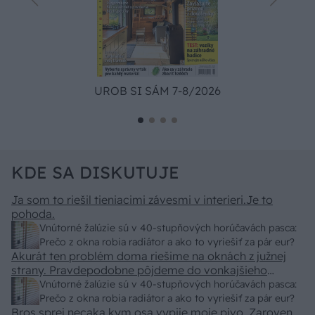
UROB SI SÁM 7-8/2026
KDE SA DISKUTUJE
Ja som to riešil tieniacimi závesmi v interieri.Je to
pohoda.
Vnútorné žalúzie sú v 40-stupňových horúčavách pasca:
Prečo z okna robia radiátor a ako to vyriešiť za pár eur?
Akurát ten problém doma riešime na oknách z južnej
strany. Pravdepodobne pôjdeme do vonkajšieho
tienenia na spôsob markízy 250x150cm. Čínsky
Vnútorné žalúzie sú v 40-stupňových horúčavách pasca:
predajcovia idú okolo 100 eur kus.
Prečo z okna robia radiátor a ako to vyriešiť za pár eur?
Bros sprej necaka kym osa vypije moje pivo. Zaroven