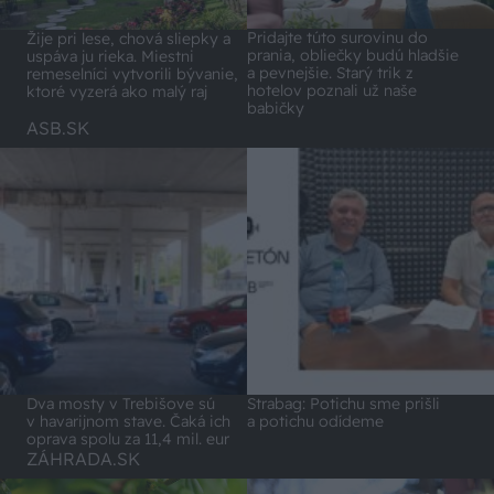
Pridajte túto surovinu do
Žije pri lese, chová sliepky a
prania, obliečky budú hladšie
uspáva ju rieka. Miestni
a pevnejšie. Starý trik z
remeselníci vytvorili bývanie,
hotelov poznali už naše
ktoré vyzerá ako malý raj
babičky
ASB.SK
Dva mosty v Trebišove sú
Strabag: Potichu sme prišli
v havarijnom stave. Čaká ich
a potichu odídeme
oprava spolu za 11,4 mil. eur
ZÁHRADA.SK