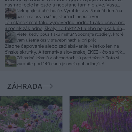
nasmrdi cele hniezdo a neostane tam nic zive. Vasa
pasca naucinke moc efektivne. Skor pritiahne slimaky
Nekupujte drahé lapače: Vyrobte si za 5 minút domácu
pascu na osy a sršne, ktorá ich nepustí von
Ten článok mal takú výpovednú hodnotu ako učivo pre
3 ročník základnej školy. To fakt? AI alebo nejaka kniha
z VŠ? Dnešné rychlotvrdnuce malty - pevnosť 40 Mpa a
Viete, kedy použiť akú maltu? Spoznajte rozdiely, ktoré
doba schnutia tak 15 minut , k tomu vodotesné s
vám ušetria čas v stavebninách aj pri práci
Žiadne čapovanie alebo zadlabávanie, všetko len na
kryštálikou. A rozdiel - schnutie a zretie. Nič?
čínske skrutky. Alternatíva slovenskej IKEI - čo sa týka
pevnosti. Autor si nedal veľa námahy s remeselným
Záhradné ležadlá v obchodoch sú predražené. Toto si
spracovaním, škoda. No lepšie než ten odpad z DTD
vyrobíte pod 140 eur a je oveľa pohodlnejšie!
predávaný v Kauflande alebo Lídli.
ZÁHRADA