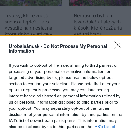
Trvalky, ktoré znesú
Nemusí to byť len
sucho a teplo? Tieto
levanduľa! 7 fialových
vysaďte na miesta, na
krások, ktoré rozžiaria
ktoré slnko svieti celý
vašu záhradu
deň
Urobsisám.sk -
Do Not Process My Personal
Information
If you wish to opt-out of the sale, sharing to third parties, or
processing of your personal or sensitive information for
targeted advertising by us, please use the below opt-out
section to confirm your selection. Please note that after your
opt-out request is processed you may continue seeing
interest-based ads based on personal information utilized by
us or personal information disclosed to third parties prior to
Môže aspirín zachrániť
Júlový reštart uhoriek
your opt-out. You may separately opt-out of the further
ochabnuté izbové
nakladačiek: Ako ich
disclosure of your personal information by third parties on the
rastliny? Pravda vás
podporiť k druhej vlne
IAB’s list of downstream participants. This information may
možno prekvapí
kvitnutia?
also be disclosed by us to third parties on the
IAB’s List of