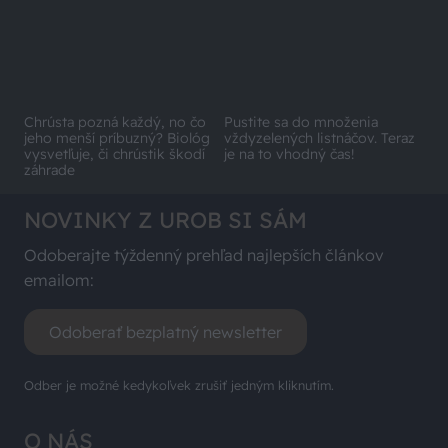
Chrústa pozná každý, no čo
Pustite sa do množenia
jeho menší príbuzný? Biológ
vždyzelených listnáčov. Teraz
vysvetľuje, či chrústik škodí
je na to vhodný čas!
záhrade
NOVINKY Z UROB SI SÁM
Odoberajte týždenný prehľad najlepších článkov
emailom:
Odoberať bezplatný newsletter
Odber je možné kedykoľvek zrušiť jedným kliknutím.
O NÁS