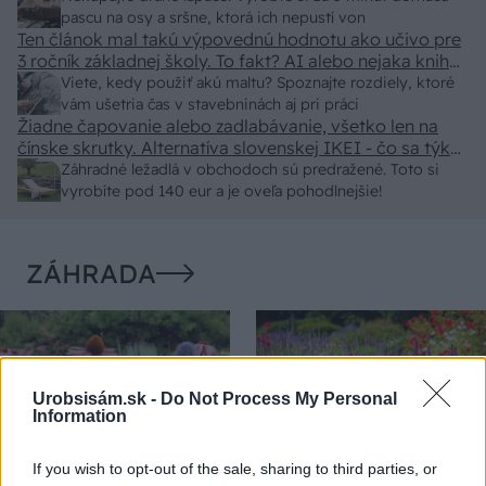
pascu na osy a sršne, ktorá ich nepustí von
Ten článok mal takú výpovednú hodnotu ako učivo pre
3 ročník základnej školy. To fakt? AI alebo nejaka kniha
z VŠ? Dnešné rychlotvrdnuce malty - pevnosť 40 Mpa a
Viete, kedy použiť akú maltu? Spoznajte rozdiely, ktoré
doba schnutia tak 15 minut , k tomu vodotesné s
vám ušetria čas v stavebninách aj pri práci
Žiadne čapovanie alebo zadlabávanie, všetko len na
kryštálikou. A rozdiel - schnutie a zretie. Nič?
čínske skrutky. Alternatíva slovenskej IKEI - čo sa týka
pevnosti. Autor si nedal veľa námahy s remeselným
Záhradné ležadlá v obchodoch sú predražené. Toto si
spracovaním, škoda. No lepšie než ten odpad z DTD
vyrobíte pod 140 eur a je oveľa pohodlnejšie!
predávaný v Kauflande alebo Lídli.
ZÁHRADA
Urobsisám.sk -
Do Not Process My Personal
Information
If you wish to opt-out of the sale, sharing to third parties, or