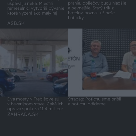
prania, obliečky budú hladšie
uspáva ju rieka. Miestni
a pevnejšie. Starý trik z
remeselníci vytvorili bývanie,
hotelov poznali už naše
ktoré vyzerá ako malý raj
babičky
ASB.SK
Dva mosty v Trebišove sú
Strabag: Potichu sme prišli
v havarijnom stave. Čaká ich
a potichu odídeme
oprava spolu za 11,4 mil. eur
ZÁHRADA.SK