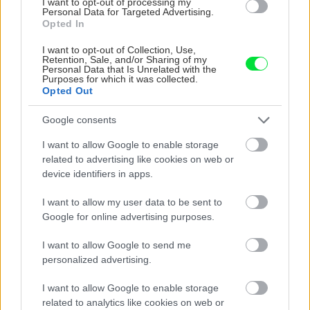
I want to opt-out of processing my
CHALUPA
Personal Data for Targeted Advertising.
Opted In
I want to opt-out of Collection, Use,
Retention, Sale, and/or Sharing of my
Personal Data that Is Unrelated with the
Purposes for which it was collected.
Opted Out
Google consents
I want to allow Google to enable storage
Na Morave prerobila
S motorovou pílou sa
related to advertising like cookies on web or
starú chalupu na
dokáže aj podpísať.
device identifiers in apps.
nepoznanie: Keď
Slovák sa nebál a v
vojdete dnu, zabudnete,
Čičmanoch si postavil
I want to allow my user data to be sent to
že nie ste v Toskánsku
montovaný domček v
Google for online advertising purposes.
duchu tradícií
I want to allow Google to send me
personalized advertising.
I want to allow Google to enable storage
related to analytics like cookies on web or