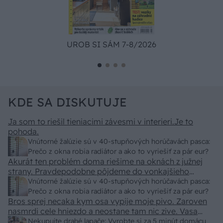
UROB SI SÁM 7-8/2026
KDE SA DISKUTUJE
Ja som to riešil tieniacimi závesmi v interieri.Je to
pohoda.
Vnútorné žalúzie sú v 40-stupňových horúčavách pasca:
Prečo z okna robia radiátor a ako to vyriešiť za pár eur?
Akurát ten problém doma riešime na oknách z južnej
strany. Pravdepodobne pôjdeme do vonkajšieho
tienenia na spôsob markízy 250x150cm. Čínsky
Vnútorné žalúzie sú v 40-stupňových horúčavách pasca:
predajcovia idú okolo 100 eur kus.
Prečo z okna robia radiátor a ako to vyriešiť za pár eur?
Bros sprej necaka kym osa vypije moje pivo. Zaroven
nasmrdi cele hniezdo a neostane tam nic zive. Vasa
pasca naucinke moc efektivne. Skor pritiahne slimaky
Nekupujte drahé lapače: Vyrobte si za 5 minút domácu