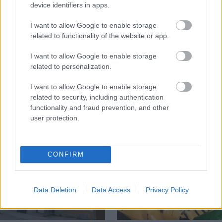
device identifiers in apps.
I want to allow Google to enable storage
related to functionality of the website or app.
Temné stránky chalúp:
Žena, búracie kladivo a
I want to allow Google to enable storage
10 najčastejších
vôňa dreva: Takáto
related to personalization.
skrytých chýb, ktoré
premena zrubu z roku
vás môžu nepríjemne
1654 sa nevidí každý
I want to allow Google to enable storage
prekvapiť
deň!
related to security, including authentication
functionality and fraud prevention, and other
user protection.
DOM
CONFIRM
Data Deletion
Data Access
Privacy Policy