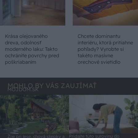
Krása olejovaného
Chcete dominantu
dreva, odolnosť
interiéru, ktorá pritiahne
moderného laku: Takto
pohľady? Vyrobte si
ochránite povrchy pred
takéto masívne
poškriabaním
orechové svietidlo
MOHLO BY VÁS ZAUJÍMAŤ
MÔJDOM.SK
Pridajte túto surovinu do
Žije pri lese, chová sliepky a