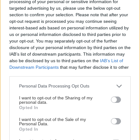
processing of your personal or sensitive information for
Trvalky, ktoré znesú
Nemusí to byť len
targeted advertising by us, please use the below opt-out
sucho a teplo? Tieto
levanduľa! 7 fialových
section to confirm your selection. Please note that after your
vysaďte na miesta, na
krások, ktoré rozžiaria
opt-out request is processed you may continue seeing
ktoré slnko svieti celý
vašu záhradu
interest-based ads based on personal information utilized by
deň
us or personal information disclosed to third parties prior to
your opt-out. You may separately opt-out of the further
disclosure of your personal information by third parties on the
IAB’s list of downstream participants. This information may
also be disclosed by us to third parties on the
IAB’s List of
Downstream Participants
that may further disclose it to other
third parties.
Please note that this website/app uses one or more Google
Personal Data Processing Opt Outs
services and may gather and store information including but
not limited to your visit or usage behaviour. You may click to
I want to opt-out of the Sharing of my
Môže aspirín zachrániť
Júlový reštart uhoriek
personal data.
grant or deny consent to Google and its third-party tags to
ochabnuté izbové
nakladačiek: Ako ich
Opted In
use your data for below specified purposes in below Google
rastliny? Pravda vás
podporiť k druhej vlne
consent section.
možno prekvapí
kvitnutia?
I want to opt-out of the Sale of my
Personal Data.
Opted In