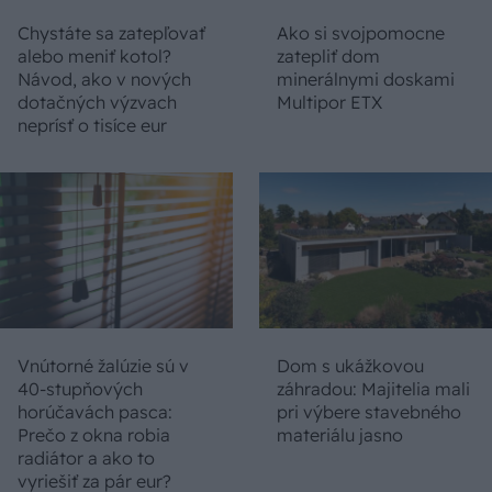
Chystáte sa zatepľovať
Ako si svojpomocne
alebo meniť kotol?
zatepliť dom
Návod, ako v nových
minerálnymi doskami
dotačných výzvach
Multipor ETX
neprísť o tisíce eur
Vnútorné žalúzie sú v
Dom s ukážkovou
40-stupňových
záhradou: Majitelia mali
horúčavách pasca:
pri výbere stavebného
Prečo z okna robia
materiálu jasno
radiátor a ako to
vyriešiť za pár eur?