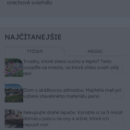
orechové svietidlo
NAJČÍTANEJŠIE
TÝŽDEŇ
MESIAC
Trvalky, ktoré znesú sucho a teplo? Tieto
vysaďte na miesta, na ktoré slnko svieti celý
deň
Dom s ukážkovou záhradou: Majitelia mali pri
výbere stavebného materiálu jasno
Nekupujte drahé lapače: Vyrobte si za 5 minút
domácu pascu na osy a sršne, ktorá ich
nepustí von