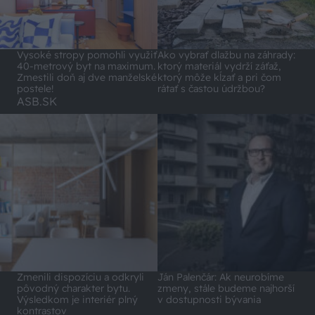
Vysoké stropy pomohli využiť
Ako vybrať dlažbu na záhrady:
40-metrový byt na maximum.
ktorý materiál vydrží záťaž,
Zmestili doň aj dve manželské
ktorý môže kĺzať a pri čom
postele!
rátať s častou údržbou?
ASB.SK
Zmenili dispozíciu a odkryli
Ján Palenčár: Ak neurobíme
pôvodný charakter bytu.
zmeny, stále budeme najhorší
Výsledkom je interiér plný
v dostupnosti bývania
kontrastov