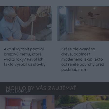
Ako si vyrobiť poctivú
Krása olejovaného
brezovú metlu, ktorá
dreva, odolnosť
vydrží roky? Pavol ich
moderného laku: Takto
takto vyrobil už stovky
ochránite povrchy pred
poškriabaním
MOHLO BY VÁS ZAUJÍMAŤ
MÔJDOM.SK