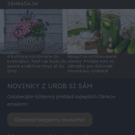
ZÁHRADA.SK
4 kvitnúce kombinácie do
Recept na rýchlokvasené
kvetináčov: Tešiť vás budú do
uhorky: Pridajte toto zo
jesene a nakŕmia hmyz až do
záhradky pre dokonale
zimy
chrumkavý výsledok
NOVINKY Z UROB SI SÁM
Odoberajte týždenný prehľad najlepších článkov
emailom:
Odoberať bezplatný newsletter