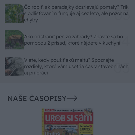
Čo robiť, ak paradajky dozrievajú pomaly? Trik
s odlisťovaním funguje aj cez leto, ale pozor na
chyby
Ako odstrániť peň zo záhrady? Zbavte sa ho
pomocou 2 prísad, ktoré nájdete v kuchyni
Viete, kedy použiť akú maltu? Spoznajte
rozdiely, ktoré vám ušetria čas v stavebninách
aj pri práci
NAŠE ČASOPISY