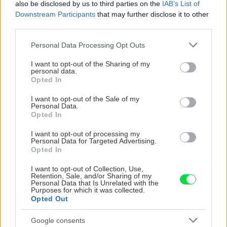
also be disclosed by us to third parties on the
IAB’s List of
vašu záhradu
možno prekvapí
Downstream Participants
that may further disclose it to other
third parties.
Please note that this website/app uses one or more Google
Personal Data Processing Opt Outs
CHALUPA
services and may gather and store information including but
not limited to your visit or usage behaviour. You may click to
I want to opt-out of the Sharing of my
personal data.
grant or deny consent to Google and its third-party tags to
Opted In
use your data for below specified purposes in below Google
consent section.
I want to opt-out of the Sale of my
Personal Data.
Opted In
I want to opt-out of processing my
Personal Data for Targeted Advertising.
Opted In
Na Morave prerobila
S motorovou pílou sa
starú chalupu na
dokáže aj podpísať.
I want to opt-out of Collection, Use,
Retention, Sale, and/or Sharing of my
nepoznanie: Keď
Slovák sa nebál a v
Personal Data that Is Unrelated with the
vojdete dnu, zabudnete,
Čičmanoch si postavil
Purposes for which it was collected.
že nie ste v Toskánsku
montovaný domček v
Opted Out
duchu tradícií
Google consents