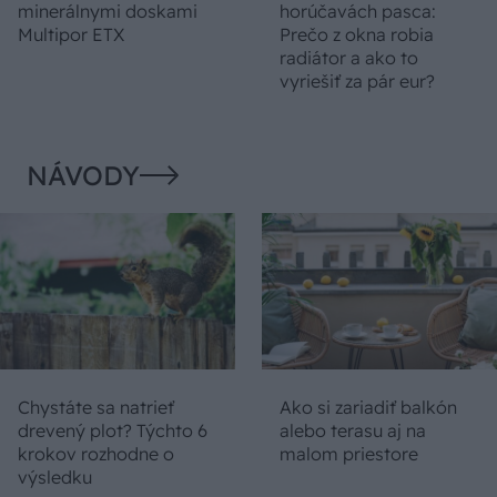
minerálnymi doskami
horúčavách pasca:
Multipor ETX
Prečo z okna robia
radiátor a ako to
vyriešiť za pár eur?
NÁVODY
Chystáte sa natrieť
Ako si zariadiť balkón
drevený plot? Týchto 6
alebo terasu aj na
krokov rozhodne o
malom priestore
výsledku