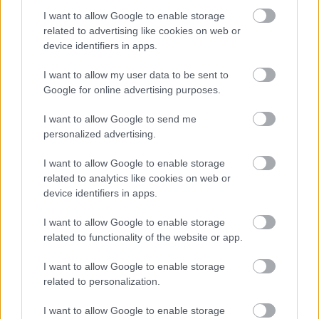
I want to allow Google to enable storage
related to advertising like cookies on web or
device identifiers in apps.
I want to allow my user data to be sent to
Google for online advertising purposes.
I want to allow Google to send me
Temné stránky chalúp:
Žena, búracie kladivo a
personalized advertising.
10 najčastejších
vôňa dreva: Takáto
skrytých chýb, ktoré
premena zrubu z roku
I want to allow Google to enable storage
vás môžu nepríjemne
1654 sa nevidí každý
related to analytics like cookies on web or
prekvapiť
deň!
device identifiers in apps.
I want to allow Google to enable storage
related to functionality of the website or app.
DOM
I want to allow Google to enable storage
related to personalization.
I want to allow Google to enable storage