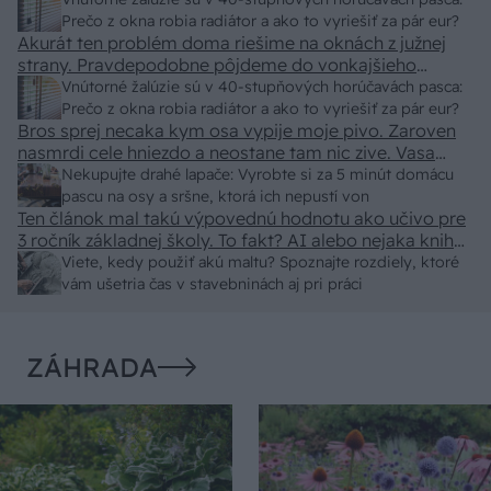
Prečo z okna robia radiátor a ako to vyriešiť za pár eur?
Akurát ten problém doma riešime na oknách z južnej
strany. Pravdepodobne pôjdeme do vonkajšieho
tienenia na spôsob markízy 250x150cm. Čínsky
Vnútorné žalúzie sú v 40-stupňových horúčavách pasca:
predajcovia idú okolo 100 eur kus.
Prečo z okna robia radiátor a ako to vyriešiť za pár eur?
Bros sprej necaka kym osa vypije moje pivo. Zaroven
nasmrdi cele hniezdo a neostane tam nic zive. Vasa
pasca naucinke moc efektivne. Skor pritiahne slimaky
Nekupujte drahé lapače: Vyrobte si za 5 minút domácu
pascu na osy a sršne, ktorá ich nepustí von
Ten článok mal takú výpovednú hodnotu ako učivo pre
3 ročník základnej školy. To fakt? AI alebo nejaka kniha
z VŠ? Dnešné rychlotvrdnuce malty - pevnosť 40 Mpa a
Viete, kedy použiť akú maltu? Spoznajte rozdiely, ktoré
doba schnutia tak 15 minut , k tomu vodotesné s
vám ušetria čas v stavebninách aj pri práci
kryštálikou. A rozdiel - schnutie a zretie. Nič?
ZÁHRADA