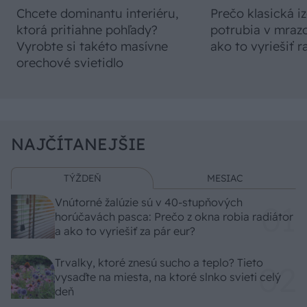
Chcete dominantu interiéru,
Prečo klasická iz
ktorá pritiahne pohľady?
potrubia v mrazo
Vyrobte si takéto masívne
ako to vyriešiť r
orechové svietidlo
NAJČÍTANEJŠIE
TÝŽDEŇ
MESIAC
Vnútorné žalúzie sú v 40-stupňových
horúčavách pasca: Prečo z okna robia radiátor
a ako to vyriešiť za pár eur?
Trvalky, ktoré znesú sucho a teplo? Tieto
vysaďte na miesta, na ktoré slnko svieti celý
deň