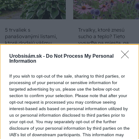
5 trvaliek s
Trvalky, ktoré znesú
panašovanými listami,
sucho a teplo? Tieto
ktoré dodajú vášmu
vysaďte na miesta, na
záhonu celosezónny
ktoré slnko svieti celý
šmrnc
deň
Urobsisám.sk -
Do Not Process My Personal
Information
If you wish to opt-out of the sale, sharing to third parties, or
processing of your personal or sensitive information for
targeted advertising by us, please use the below opt-out
section to confirm your selection. Please note that after your
opt-out request is processed you may continue seeing
interest-based ads based on personal information utilized by
us or personal information disclosed to third parties prior to
your opt-out. You may separately opt-out of the further
Nemusí to byť len
Môže aspirín zachrániť
disclosure of your personal information by third parties on the
levanduľa! 7 fialových
ochabnuté izbové
IAB’s list of downstream participants. This information may
krások, ktoré rozžiaria
rastliny? Pravda vás