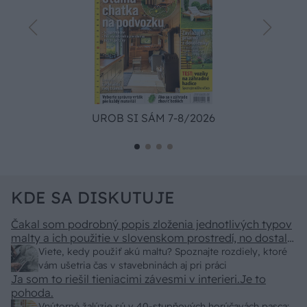
UROB SI SÁM 7-8/2026
KDE SA DISKUTUJE
Čakal som podrobný popis zloženia jednotlivých typov
malty a ich použitie v slovenskom prostredí, no dostal
som len pár primitívnych rád o výbere vriec v
Viete, kedy použiť akú maltu? Spoznajte rozdiely, ktoré
stavebninách. Kde sa podel názov a zmysel časopisu
vám ušetria čas v stavebninách aj pri práci
"Urob si sám" ? To skutočne už nemáme na Slovensku
Ja som to riešil tieniacimi závesmi v interieri.Je to
"fachmanov"! Vypadá to tak že za pár rokov nám budú
pohoda.
stavať chaty a chalupy číňania a použijú BAMBUS !!!
Vnútorné žalúzie sú v 40-stupňových horúčavách pasca: