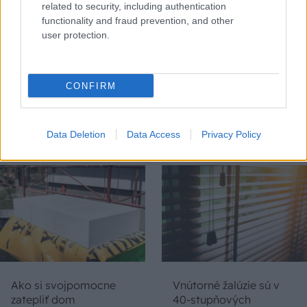
related to security, including authentication
functionality and fraud prevention, and other
user protection.
Inteligentné strešné
Chystáte sa zatepľovať
CONFIRM
okná pre moderné
alebo meniť kotol?
bývanie
Návod, ako v nových
dotačných výzvach
neprísť o tisíce eur
Data Deletion
Data Access
Privacy Policy
Ako si svojpomocne
Vnútorné žalúzie sú v
zatepliť dom
40-stupňových