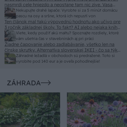
nasmrdi cele hniezdo a neostane tam nic zive. Vasa
pasca naucinke moc efektivne. Skor pritiahne slimaky
Nekupujte drahé lapače: Vyrobte si za 5 minút domácu
pascu na osy a sršne, ktorá ich nepustí von
Ten článok mal takú výpovednú hodnotu ako učivo pre
3 ročník základnej školy. To fakt? AI alebo nejaka kniha
z VŠ? Dnešné rychlotvrdnuce malty - pevnosť 40 Mpa a
Viete, kedy použiť akú maltu? Spoznajte rozdiely, ktoré
doba schnutia tak 15 minut , k tomu vodotesné s
vám ušetria čas v stavebninách aj pri práci
Žiadne čapovanie alebo zadlabávanie, všetko len na
kryštálikou. A rozdiel - schnutie a zretie. Nič?
čínske skrutky. Alternatíva slovenskej IKEI - čo sa týka
pevnosti. Autor si nedal veľa námahy s remeselným
Záhradné ležadlá v obchodoch sú predražené. Toto si
spracovaním, škoda. No lepšie než ten odpad z DTD
vyrobíte pod 140 eur a je oveľa pohodlnejšie!
predávaný v Kauflande alebo Lídli.
ZÁHRADA