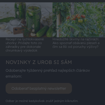
Recept na rýchlokvasené
Hnedožlté škvrny na rajčinách:
uhorky: Pridajte toto zo
Ako spoznať obávanú pleseň a
záhradky pre dokonale
čím sa líši od poruchy výživy?
chrumkavý výsledok
NOVINKY Z UROB SI SÁM
Odoberajte týždenný prehľad najlepších článkov
emailom:
Odoberať bezplatný newsletter
Odber je možné kedykoľvek zrušiť jedným kliknutím.