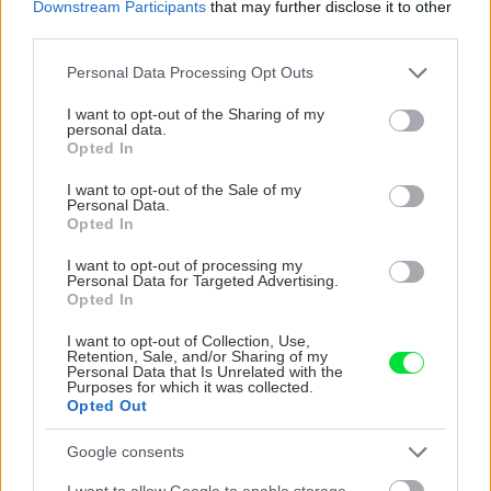
Downstream Participants
that may further disclose it to other
third parties.
CHALUPA
Please note that this website/app uses one or more Google
Personal Data Processing Opt Outs
services and may gather and store information including but
not limited to your visit or usage behaviour. You may click to
I want to opt-out of the Sharing of my
personal data.
grant or deny consent to Google and its third-party tags to
Opted In
use your data for below specified purposes in below Google
consent section.
I want to opt-out of the Sale of my
Personal Data.
Opted In
I want to opt-out of processing my
Personal Data for Targeted Advertising.
Na Morave prerobila
S motorovou pílou sa
Opted In
starú chalupu na
dokáže aj podpísať.
nepoznanie: Keď
Slovák sa nebál a v
I want to opt-out of Collection, Use,
Retention, Sale, and/or Sharing of my
vojdete dnu, zabudnete,
Čičmanoch si postavil
Personal Data that Is Unrelated with the
že nie ste v Toskánsku
montovaný domček v
Purposes for which it was collected.
duchu tradícií
Opted Out
Google consents
I want to allow Google to enable storage