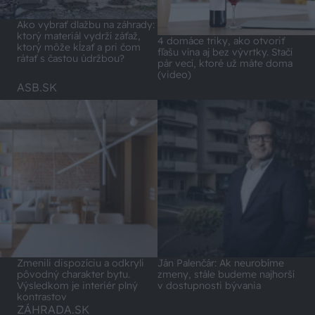
Ako vybrať dlažbu na záhrady:
ktorý materiál vydrží záťaž,
4 domáce triky, ako otvoriť
ktorý môže kĺzať a pri čom
fľašu vína aj bez vývrtky. Stačí
rátať s častou údržbou?
pár vecí, ktoré už máte doma
(video)
ASB.SK
Zmenili dispozíciu a odkryli
Ján Palenčár: Ak neurobíme
pôvodný charakter bytu.
zmeny, stále budeme najhorší
Výsledkom je interiér plný
v dostupnosti bývania
kontrastov
ZÁHRADA.SK