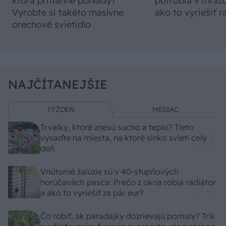
ktorá pritiahne pohľady?
potrubia v mrazo
Vyrobte si takéto masívne
ako to vyriešiť r
orechové svietidlo
NAJČÍTANEJŠIE
TÝŽDEŇ
MESIAC
Trvalky, ktoré znesú sucho a teplo? Tieto
vysaďte na miesta, na ktoré slnko svieti celý
deň
Vnútorné žalúzie sú v 40-stupňových
horúčavách pasca: Prečo z okna robia radiátor
a ako to vyriešiť za pár eur?
Čo robiť, ak paradajky dozrievajú pomaly? Trik