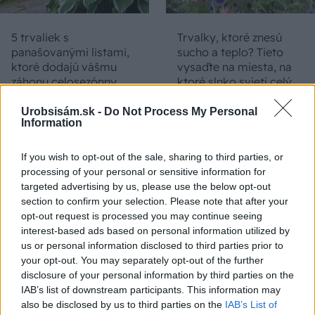
5 trvaliek s
Trvalky, ktoré znesú
panašovanými listami,
sucho a teplo? Tieto
ktoré dodajú vášmu
vysaďte na miesta, na
záhonu celosezónny
ktoré slnko svieti celý
šmrnc
deň
Urobsisám.sk -
Do Not Process My Personal
Information
If you wish to opt-out of the sale, sharing to third parties, or
processing of your personal or sensitive information for
targeted advertising by us, please use the below opt-out
section to confirm your selection. Please note that after your
opt-out request is processed you may continue seeing
interest-based ads based on personal information utilized by
us or personal information disclosed to third parties prior to
Nemusí to byť len
Môže aspirín zachrániť
your opt-out. You may separately opt-out of the further
levanduľa! 7 fialových
ochabnuté izbové
disclosure of your personal information by third parties on the
krások, ktoré rozžiaria
rastliny? Pravda vás
IAB’s list of downstream participants. This information may
vašu záhradu
možno prekvapí
also be disclosed by us to third parties on the
IAB’s List of