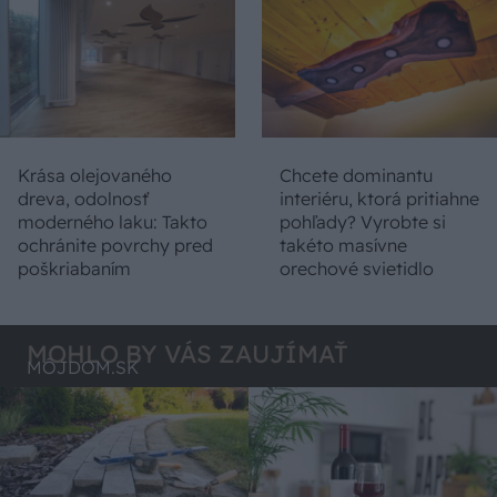
Krása olejovaného
Chcete dominantu
dreva, odolnosť
interiéru, ktorá pritiahne
moderného laku: Takto
pohľady? Vyrobte si
ochránite povrchy pred
takéto masívne
poškriabaním
orechové svietidlo
MOHLO BY VÁS ZAUJÍMAŤ
MÔJDOM.SK