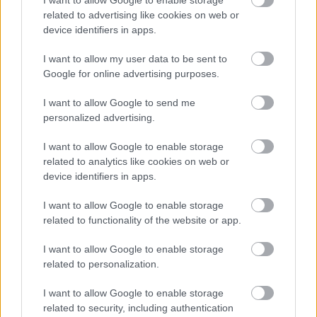
related to advertising like cookies on web or
device identifiers in apps.
I want to allow my user data to be sent to
Google for online advertising purposes.
Temné stránky chalúp:
Žena, búracie kladivo a
I want to allow Google to send me
10 najčastejších
vôňa dreva: Takáto
personalized advertising.
skrytých chýb, ktoré
premena zrubu z roku
vás môžu nepríjemne
1654 sa nevidí každý
I want to allow Google to enable storage
prekvapiť
deň!
related to analytics like cookies on web or
device identifiers in apps.
I want to allow Google to enable storage
DOM
related to functionality of the website or app.
I want to allow Google to enable storage
related to personalization.
I want to allow Google to enable storage
related to security, including authentication