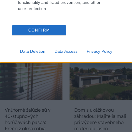
functionality and fraud prevention, and other
user protection.
Chystáte sa zatepľovať
Ako si svojpomocne
alebo meniť kotol?
zatepliť dom
CONFIRM
Návod, ako v nových
minerálnymi doskami
dotačných výzvach
Multipor ETX
neprísť o tisíce eur
Data Deletion
Data Access
Privacy Policy
Vnútorné žalúzie sú v
Dom s ukážkovou
40-stupňových
záhradou: Majitelia mali
horúčavách pasca:
pri výbere stavebného
Prečo z okna robia
materiálu jasno