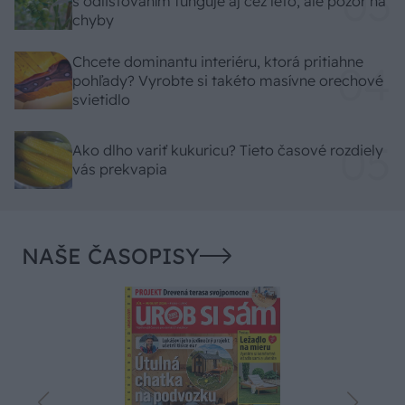
s odlisťovaním funguje aj cez leto, ale pozor na
chyby
Chcete dominantu interiéru, ktorá pritiahne
pohľady? Vyrobte si takéto masívne orechové
svietidlo
Ako dlho variť kukuricu? Tieto časové rozdiely
vás prekvapia
NAŠE ČASOPISY