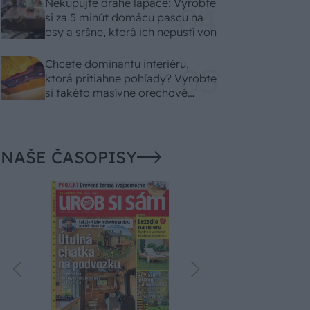
Nekupujte drahé lapače: Vyrobte
si za 5 minút domácu pascu na
osy a sršne, ktorá ich nepustí von
Chcete dominantu interiéru,
ktorá pritiahne pohľady? Vyrobte
si takéto masívne orechové
svietidlo
NAŠE ČASOPISY