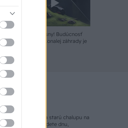
bte
Žite svoje sny! Budúcnosť
a
údržby dokonalej záhrady je
tu
Na Morave prerobila starú chalupu na
nepoznanie: Keď vojdete dnu,