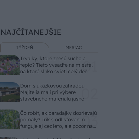
NAJČÍTANEJŠIE
TÝŽDEŇ
MESIAC
Trvalky, ktoré znesú sucho a
teplo? Tieto vysaďte na miesta,
na ktoré slnko svieti celý deň
Dom s ukážkovou záhradou:
Majitelia mali pri výbere
stavebného materiálu jasno
Čo robiť, ak paradajky dozrievajú
pomaly? Trik s odlisťovaním
funguje aj cez leto, ale pozor na
chyby