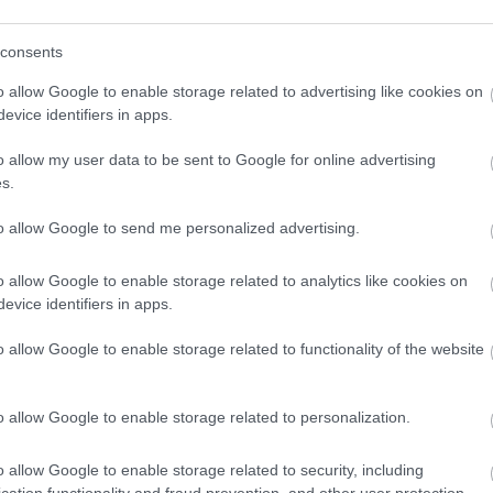
consents
o allow Google to enable storage related to advertising like cookies on
evice identifiers in apps.
o klasická izolácia
Poznáte Šittov rez? Uro
ubia v mrazoch zlyháva
ho na marhuliach v júni 
o allow my user data to be sent to Google for online advertising
o to vyriešiť raz a navždy
budúci rok vám kvety
s.
nezničia jarné mrazy
to allow Google to send me personalized advertising.
o allow Google to enable storage related to analytics like cookies on
evice identifiers in apps.
o allow Google to enable storage related to functionality of the website
CHALUPA
o allow Google to enable storage related to personalization.
panašovanými listami,
o allow Google to enable storage related to security, including
 vášmu záhonu
cation functionality and fraud prevention, and other user protection.