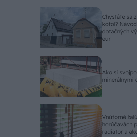
Chystáte sa z
kotol? Návod
dotačných výz
eur
Ako si svojp
minerálnymi 
Vnútorné žal
horúčavách p
radiátor a ako