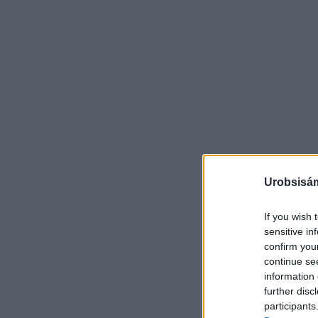
Urobsisám
If you wish 
sensitive in
confirm you
continue se
information 
further disc
participants