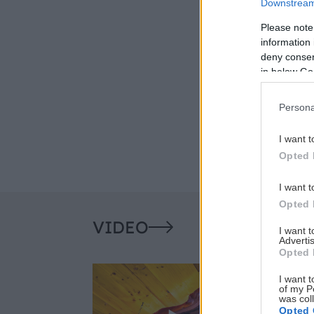
Downstream 
Please note
information 
deny consent
in below Go
Persona
I want t
Opted 
I want t
Opted 
VIDEO
I want 
Advertis
Opted 
I want t
of my P
was col
Opted 