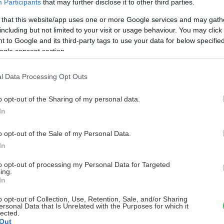
Participants
that may further disclose it to other third parties.
 that this website/app uses one or more Google services and may gath
including but not limited to your visit or usage behaviour. You may click 
 to Google and its third-party tags to use your data for below specifi
ogle consent section.
l Data Processing Opt Outs
o opt-out of the Sharing of my personal data.
In
o opt-out of the Sale of my Personal Data.
In
to opt-out of processing my Personal Data for Targeted
ing.
In
o opt-out of Collection, Use, Retention, Sale, and/or Sharing
ersonal Data that Is Unrelated with the Purposes for which it
lected.
Out