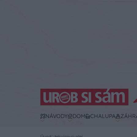
NÁVODY
DOM
CHALUPA
ZÁHR
Úvod
tekvicový olej