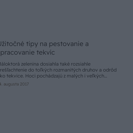
Užitočné tipy na pestovanie a
spracovanie tekvíc
áloktorá zelenina dosiahla také rozsiahle
rešľachtenie do toľkých rozmanitých druhov a odrôd
ko tekvice. Hoci pochádzajú z malých i veľkých
orkastých nejedlých plodov, z ktorých Indiáni
4. augusta 2017
onzumovali len ich výživné semená, dnes rekordné
ekvicové výpestky dosahujú až 600 kg.