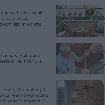
atepľovať alebo meniť
, ako v nových
vach neprísť o tisíce
omocne zatepliť dom
doskami Multipor ETX
úzie sú v 40-stupňových
asca: Prečo z okna robia
 to vyriešiť za pár eur?