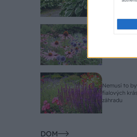
celosezónny 
Trvalky, ktor
Tieto vysaďte
slnko svieti c
Nemusí to byť
fialových krá
záhradu
DOM