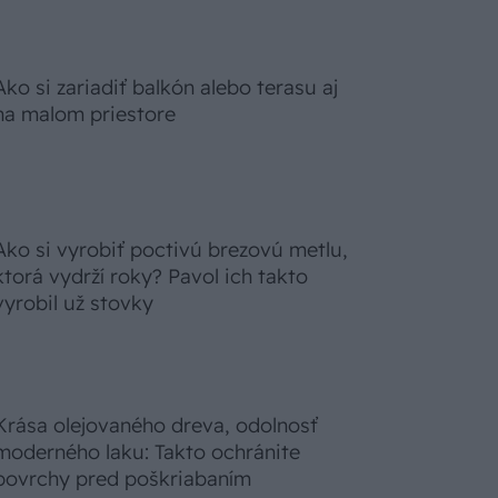
Ako si zariadiť balkón alebo terasu aj
na malom priestore
Ako si vyrobiť poctivú brezovú metlu,
ktorá vydrží roky? Pavol ich takto
vyrobil už stovky
Krása olejovaného dreva, odolnosť
moderného laku: Takto ochránite
povrchy pred poškriabaním