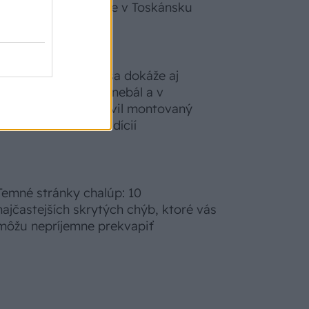
zabudnete, že nie ste v Toskánsku
S motorovou pílou sa dokáže aj
podpísať. Slovák sa nebál a v
Čičmanoch si postavil montovaný
domček v duchu tradícií
Temné stránky chalúp: 10
najčastejších skrytých chýb, ktoré vás
môžu nepríjemne prekvapiť