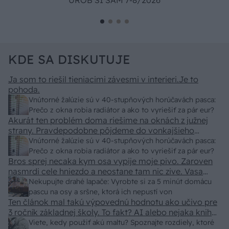
UROB SI SÁM 7-8/2026
KDE SA DISKUTUJE
Ja som to riešil tieniacimi závesmi v interieri.Je to
pohoda.
Vnútorné žalúzie sú v 40-stupňových horúčavách pasca:
Prečo z okna robia radiátor a ako to vyriešiť za pár eur?
Akurát ten problém doma riešime na oknách z južnej
strany. Pravdepodobne pôjdeme do vonkajšieho
tienenia na spôsob markízy 250x150cm. Čínsky
Vnútorné žalúzie sú v 40-stupňových horúčavách pasca:
predajcovia idú okolo 100 eur kus.
Prečo z okna robia radiátor a ako to vyriešiť za pár eur?
Bros sprej necaka kym osa vypije moje pivo. Zaroven
nasmrdi cele hniezdo a neostane tam nic zive. Vasa
pasca naucinke moc efektivne. Skor pritiahne slimaky
Nekupujte drahé lapače: Vyrobte si za 5 minút domácu
pascu na osy a sršne, ktorá ich nepustí von
Ten článok mal takú výpovednú hodnotu ako učivo pre
3 ročník základnej školy. To fakt? AI alebo nejaka kniha
z VŠ? Dnešné rychlotvrdnuce malty - pevnosť 40 Mpa a
Viete, kedy použiť akú maltu? Spoznajte rozdiely, ktoré