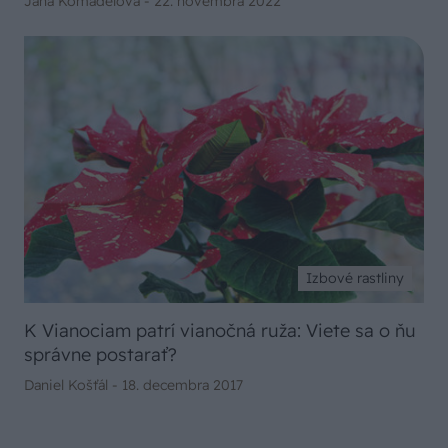
Jana Komadelová -
22. novembra 2022
Izbové rastliny
K Vianociam patrí vianočná ruža: Viete sa o ňu
správne postarať?
Daniel Košťál -
18. decembra 2017