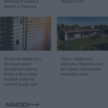
dotačných výzvach
Multipor ETX
neprísť o tisíce eur
Vnútorné žalúzie sú v
Dom s ukážkovou
40-stupňových
záhradou: Majitelia mali
horúčavách pasca:
pri výbere stavebného
Prečo z okna robia
materiálu jasno
radiátor a ako to
vyriešiť za pár eur?
NÁVODY