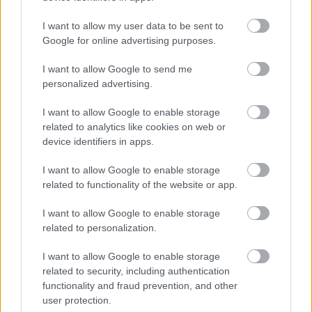
I want to allow my user data to be sent to
Google for online advertising purposes.
I want to allow Google to send me
personalized advertising.
Na Morave prerobila
S motorovou pílou sa
starú chalupu na
dokáže aj podpísať.
I want to allow Google to enable storage
nepoznanie: Keď
Slovák sa nebál a v
related to analytics like cookies on web or
vojdete dnu, zabudnete,
Čičmanoch si postavil
device identifiers in apps.
že nie ste v Toskánsku
montovaný domček v
duchu tradícií
I want to allow Google to enable storage
related to functionality of the website or app.
I want to allow Google to enable storage
related to personalization.
I want to allow Google to enable storage
related to security, including authentication
functionality and fraud prevention, and other
user protection.