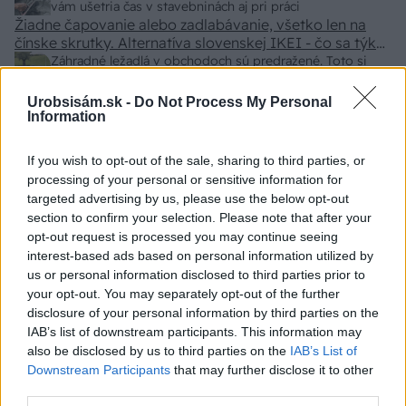
doba schnutia tak 15 minut , k tomu vodotesné s
vám ušetria čas v stavebninách aj pri práci
Žiadne čapovanie alebo zadlabávanie, všetko len na
kryštálikou. A rozdiel - schnutie a zretie. Nič?
čínske skrutky. Alternatíva slovenskej IKEI - čo sa týka
pevnosti. Autor si nedal veľa námahy s remeselným
Záhradné ležadlá v obchodoch sú predražené. Toto si
spracovaním, škoda. No lepšie než ten odpad z DTD
vyrobíte pod 140 eur a je oveľa pohodlnejšie!
predávaný v Kauflande alebo Lídli.
Urobsisám.sk -
Do Not Process My Personal
Information
ZÁHRADA
If you wish to opt-out of the sale, sharing to third parties, or
processing of your personal or sensitive information for
targeted advertising by us, please use the below opt-out
section to confirm your selection. Please note that after your
opt-out request is processed you may continue seeing
interest-based ads based on personal information utilized by
us or personal information disclosed to third parties prior to
your opt-out. You may separately opt-out of the further
disclosure of your personal information by third parties on the
IAB’s list of downstream participants. This information may
Trvalky, ktoré znesú
Nemusí to byť len
also be disclosed by us to third parties on the
IAB’s List of
sucho a teplo? Tieto
levanduľa! 7 fialových
Downstream Participants
that may further disclose it to other
vysaďte na miesta, na
krások, ktoré rozžiaria
third parties.
ktoré slnko svieti celý
vašu záhradu