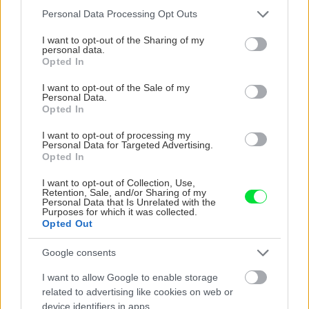
deň
Please note that this website/app uses one or more Google
Personal Data Processing Opt Outs
services and may gather and store information including but
not limited to your visit or usage behaviour. You may click to
I want to opt-out of the Sharing of my
personal data.
grant or deny consent to Google and its third-party tags to
Opted In
use your data for below specified purposes in below Google
consent section.
I want to opt-out of the Sale of my
Personal Data.
Opted In
I want to opt-out of processing my
Personal Data for Targeted Advertising.
Môže aspirín zachrániť
Júlový reštart uhoriek
Opted In
ochabnuté izbové
nakladačiek: Ako ich
I want to opt-out of Collection, Use,
rastliny? Pravda vás
podporiť k druhej vlne
Retention, Sale, and/or Sharing of my
možno prekvapí
kvitnutia?
Personal Data that Is Unrelated with the
Purposes for which it was collected.
Opted Out
Google consents
CHALUPA
I want to allow Google to enable storage
related to advertising like cookies on web or
device identifiers in apps.