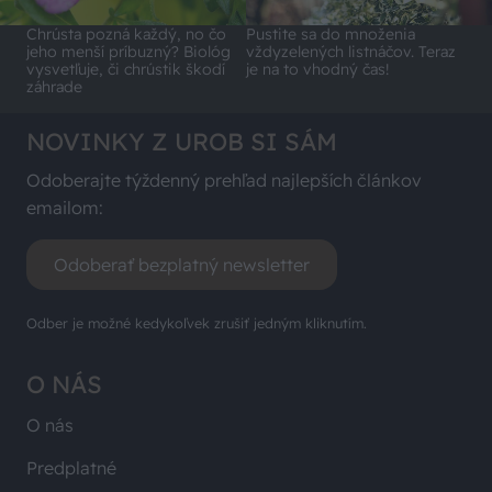
Chrústa pozná každý, no čo
Pustite sa do množenia
jeho menší príbuzný? Biológ
vždyzelených listnáčov. Teraz
vysvetľuje, či chrústik škodí
je na to vhodný čas!
záhrade
NOVINKY Z UROB SI SÁM
Odoberajte týždenný prehľad najlepších článkov
emailom:
Odoberať bezplatný newsletter
Odber je možné kedykoľvek zrušiť jedným kliknutím.
O NÁS
O nás
Predplatné