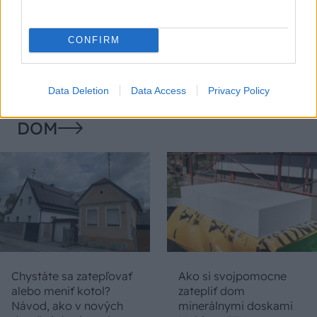
Temné stránky chalúp:
Žena, búracie kladivo a
10 najčastejších
vôňa dreva: Takáto
skrytých chýb, ktoré
premena zrubu z roku
CONFIRM
vás môžu nepríjemne
1654 sa nevidí každý
prekvapiť
deň!
Data Deletion
Data Access
Privacy Policy
DOM
Chystáte sa zatepľovať
Ako si svojpomocne
alebo meniť kotol?
zatepliť dom
Návod, ako v nových
minerálnymi doskami