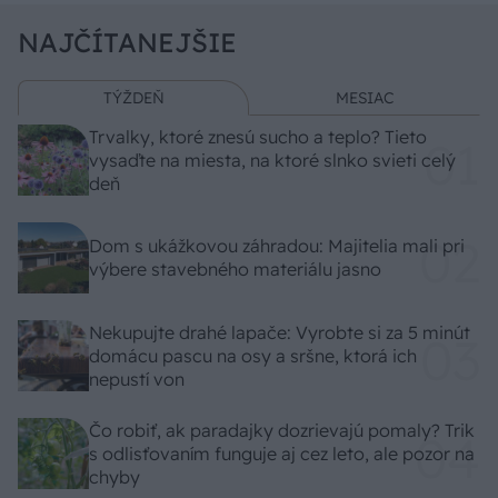
NAJČÍTANEJŠIE
TÝŽDEŇ
MESIAC
Trvalky, ktoré znesú sucho a teplo? Tieto
vysaďte na miesta, na ktoré slnko svieti celý
deň
Dom s ukážkovou záhradou: Majitelia mali pri
výbere stavebného materiálu jasno
Nekupujte drahé lapače: Vyrobte si za 5 minút
domácu pascu na osy a sršne, ktorá ich
nepustí von
Čo robiť, ak paradajky dozrievajú pomaly? Trik
s odlisťovaním funguje aj cez leto, ale pozor na
chyby