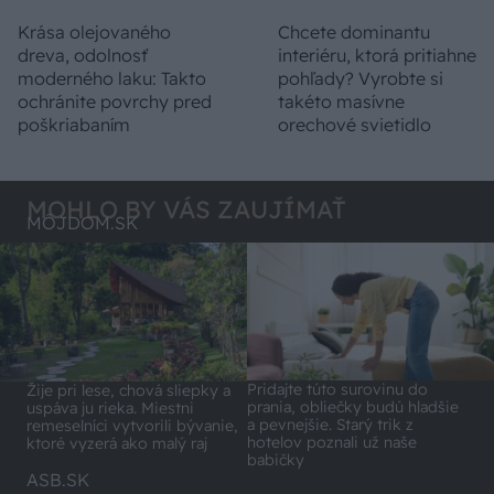
Krása olejovaného
Chcete dominantu
dreva, odolnosť
interiéru, ktorá pritiahne
moderného laku: Takto
pohľady? Vyrobte si
ochránite povrchy pred
takéto masívne
poškriabaním
orechové svietidlo
MOHLO BY VÁS ZAUJÍMAŤ
MÔJDOM.SK
Pridajte túto surovinu do
Žije pri lese, chová sliepky a
prania, obliečky budú hladšie
uspáva ju rieka. Miestni
a pevnejšie. Starý trik z
remeselníci vytvorili bývanie,
hotelov poznali už naše
ktoré vyzerá ako malý raj
babičky
ASB.SK