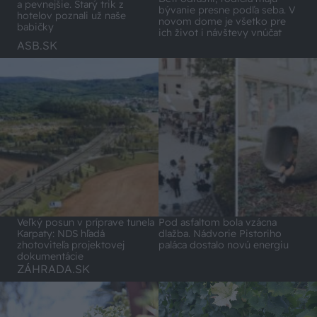
a pevnejšie. Starý trik z
bývanie presne podľa seba. V
hotelov poznali už naše
novom dome je všetko pre
babičky
ich život i návštevy vnúčat
ASB.SK
Veľký posun v príprave tunela
Pod asfaltom bola vzácna
Karpaty: NDS hľadá
dlažba. Nádvorie Pistoriho
zhotoviteľa projektovej
paláca dostalo novú energiu
dokumentácie
ZÁHRADA.SK