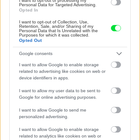
I want to opt-out of processing my
Personal Data for Targeted Advertising.
Opted In
I want to opt-out of Collection, Use,
Retention, Sale, and/or Sharing of my
Personal Data that Is Unrelated with the
Purposes for which it was collected.
Opted Out
Google consents
Na Morave prerobila
S motorovou pílou sa
I want to allow Google to enable storage
starú chalupu na
dokáže aj podpísať.
related to advertising like cookies on web or
nepoznanie: Keď
Slovák sa nebál a v
device identifiers in apps.
vojdete dnu, zabudnete,
Čičmanoch si postavil
že nie ste v Toskánsku
montovaný domček v
I want to allow my user data to be sent to
duchu tradícií
Google for online advertising purposes.
I want to allow Google to send me
personalized advertising.
I want to allow Google to enable storage
related to analytics like cookies on web or