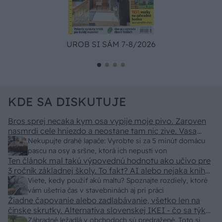
UROB SI SÁM 7-8/2026
KDE SA DISKUTUJE
Bros sprej necaka kym osa vypije moje pivo. Zaroven
nasmrdi cele hniezdo a neostane tam nic zive. Vasa
pasca naucinke moc efektivne. Skor pritiahne slimaky
Nekupujte drahé lapače: Vyrobte si za 5 minút domácu
pascu na osy a sršne, ktorá ich nepustí von
Ten článok mal takú výpovednú hodnotu ako učivo pre
3 ročník základnej školy. To fakt? AI alebo nejaka kniha
z VŠ? Dnešné rychlotvrdnuce malty - pevnosť 40 Mpa a
Viete, kedy použiť akú maltu? Spoznajte rozdiely, ktoré
doba schnutia tak 15 minut , k tomu vodotesné s
vám ušetria čas v stavebninách aj pri práci
Žiadne čapovanie alebo zadlabávanie, všetko len na
kryštálikou. A rozdiel - schnutie a zretie. Nič?
čínske skrutky. Alternatíva slovenskej IKEI - čo sa týka
pevnosti. Autor si nedal veľa námahy s remeselným
Záhradné ležadlá v obchodoch sú predražené. Toto si