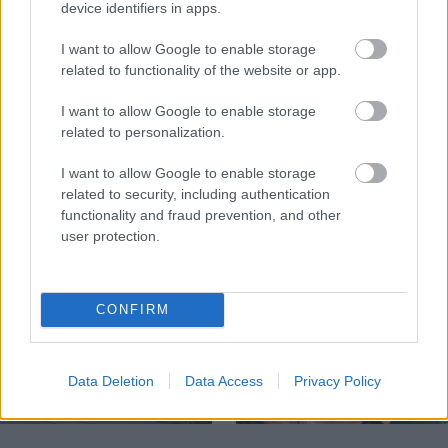
device identifiers in apps.
I want to allow Google to enable storage
related to functionality of the website or app.
Temné stránky chalúp:
Žena, búracie kladivo a
10 najčastejších
vôňa dreva: Takáto
I want to allow Google to enable storage
skrytých chýb, ktoré
premena zrubu z roku
related to personalization.
vás môžu nepríjemne
1654 sa nevidí každý
prekvapiť
deň!
I want to allow Google to enable storage
related to security, including authentication
functionality and fraud prevention, and other
user protection.
DOM
CONFIRM
Data Deletion
Data Access
Privacy Policy