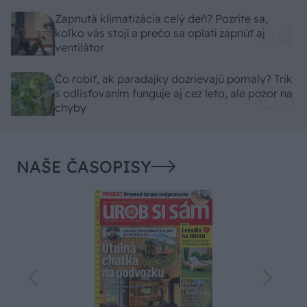
Zapnutá klimatizácia celý deň? Pozrite sa,
koľko vás stojí a prečo sa oplatí zapnúť aj
ventilátor
Čo robiť, ak paradajky dozrievajú pomaly? Trik
s odlisťovaním funguje aj cez leto, ale pozor na
chyby
NAŠE ČASOPISY