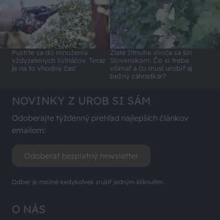
Pustite sa do množenia
Zlaté žltnutie viniča sa šíri
vždyzelených listnáčov. Teraz
Slovenskom. Čo si treba
je na to vhodný čas!
všímať a čo musí urobiť aj
bežný záhradkár?
NOVINKY Z UROB SI SÁM
Odoberajte týždenný prehľad najlepších článkov
emailom:
Odoberať bezplatný newsletter
Odber je možné kedykoľvek zrušiť jedným kliknutím.
O NÁS