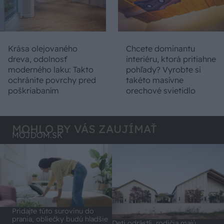
Krása olejovaného
Chcete dominantu
dreva, odolnosť
interiéru, ktorá pritiahne
moderného laku: Takto
pohľady? Vyrobte si
ochránite povrchy pred
takéto masívne
poškriabaním
orechové svietidlo
MOHLO BY VÁS ZAUJÍMAŤ
MÔJDOM.SK
Pridajte túto surovinu do
prania, obliečky budú hladšie
Deti odrástli, rodičia majú