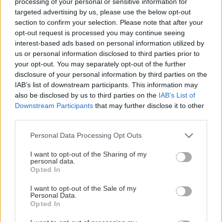
processing of your personal or sensitive information for
sucho a teplo? Tieto
levanduľa! 7 fialových
targeted advertising by us, please use the below opt-out
vysaďte na miesta, na
krások, ktoré rozžiaria
section to confirm your selection. Please note that after your
ktoré slnko svieti celý
vašu záhradu
opt-out request is processed you may continue seeing
deň
interest-based ads based on personal information utilized by
us or personal information disclosed to third parties prior to
your opt-out. You may separately opt-out of the further
disclosure of your personal information by third parties on the
IAB’s list of downstream participants. This information may
also be disclosed by us to third parties on the
IAB’s List of
Downstream Participants
that may further disclose it to other
third parties.
Please note that this website/app uses one or more Google
Personal Data Processing Opt Outs
services and may gather and store information including but
Môže aspirín zachrániť
Júlový reštart uhoriek
not limited to your visit or usage behaviour. You may click to
I want to opt-out of the Sharing of my
ochabnuté izbové
nakladačiek: Ako ich
personal data.
grant or deny consent to Google and its third-party tags to
rastliny? Pravda vás
podporiť k druhej vlne
Opted In
use your data for below specified purposes in below Google
možno prekvapí
kvitnutia?
consent section.
I want to opt-out of the Sale of my
Personal Data.
Opted In
CHALUPA