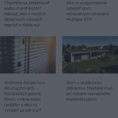
Chystáte sa zatepľovať
Ako si svojpomocne
alebo meniť kotol?
zatepliť dom
Návod, ako v nových
minerálnymi doskami
dotačných výzvach
Multipor ETX
neprísť o tisíce eur
Vnútorné žalúzie sú v
Dom s ukážkovou
40-stupňových
záhradou: Majitelia mali
horúčavách pasca:
pri výbere stavebného
Prečo z okna robia
materiálu jasno
radiátor a ako to
vyriešiť za pár eur?