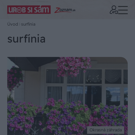
Úvod
surfínia
surfínia
Okrasná záhrada