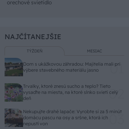
orechové svietidlo
NAJČÍTANEJŠIE
TÝŽDEŇ
MESIAC
Dom s ukážkovou záhradou: Majitelia mali pri
výbere stavebného materiálu jasno
Trvalky, ktoré znesú sucho a teplo? Tieto
vysaďte na miesta, na ktoré slnko svieti celý
deň
Nekupujte drahé lapače: Vyrobte si za 5 minút
domácu pascu na osy a sršne, ktorá ich
nepustí von